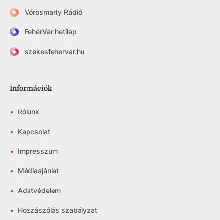
Vörösmarty Rádió
FehérVár hetilap
szekesfehervar.hu
Információk
•
Rólunk
•
Kapcsolat
•
Impresszum
•
Médiaajánlat
•
Adatvédelem
•
Hozzászólás szabályzat