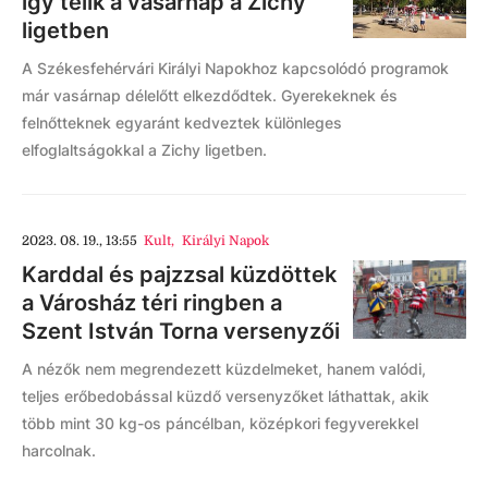
így telik a vasárnap a Zichy
ligetben
A Székesfehérvári Királyi Napokhoz kapcsolódó programok
már vasárnap délelőtt elkezdődtek. Gyerekeknek és
felnőtteknek egyaránt kedveztek különleges
elfoglaltságokkal a Zichy ligetben.
2023. 08. 19., 13:55
Kult
,
Királyi Napok
Karddal és pajzzsal küzdöttek
a Városház téri ringben a
Szent István Torna versenyzői
A nézők nem megrendezett küzdelmeket, hanem valódi,
teljes erőbedobással küzdő versenyzőket láthattak, akik
több mint 30 kg-os páncélban, középkori fegyverekkel
harcolnak.