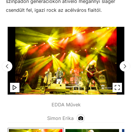
színpadon generációkon átívelő megannyi sláger
csendült fel, igazi rock az acélváros fiaitól.
EDDA Művek
Simon Erika