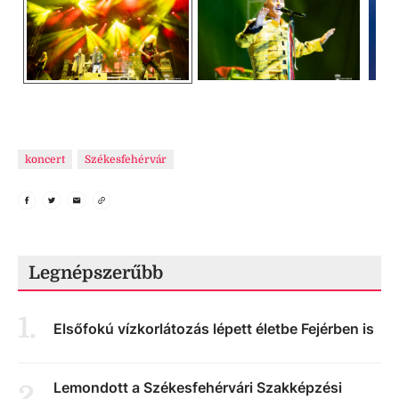
koncert
Székesfehérvár
Legnépszerűbb
1
.
Elsőfokú vízkorlátozás lépett életbe Fejérben is
Lemondott a Székesfehérvári Szakképzési
2
.