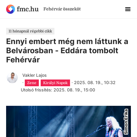
fmc.hu
Fehérvár összeköt
11 hónapnál régebbi cikk
Ennyi embert még nem láttunk a
Belvárosban - Eddára tombolt
Fehérvár
Vakler Lajos
·
·
2025. 08. 19., 10:32
Zene
Királyi Napok
Utolsó frissítés: 2025. 08. 19., 15:00
Simon Erika