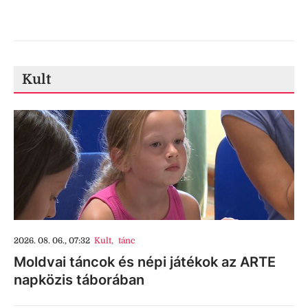
Kult
2026. 08. 06., 07:32
Kult
,
tánc
Moldvai táncok és népi játékok az ARTE
napközis táborában