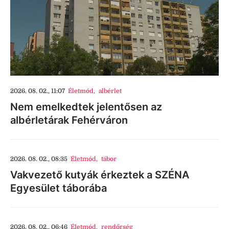
2026. 08. 02., 11:07
Életmód
,
albérlet
Nem emelkedtek jelentősen az
albérletárak Fehérváron
2026. 08. 02., 08:35
Életmód
,
tábor
Vakvezető kutyák érkeztek a SZÉNA
Egyesület táborába
2026. 08. 02., 06:46
Életmód
,
rendőrség