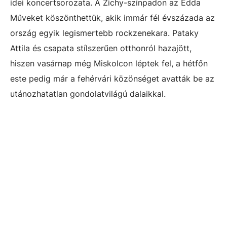
idei koncertsorozata. A Zichy-színpadon az Edda
Műveket köszönthettük, akik immár fél évszázada az
ország egyik legismertebb rockzenekara. Pataky
Attila és csapata stílszerűen otthonról hazajött,
hiszen vasárnap még Miskolcon léptek fel, a hétfőn
este pedig már a fehérvári közönséget avatták be az
utánozhatatlan gondolatvilágú dalaikkal.