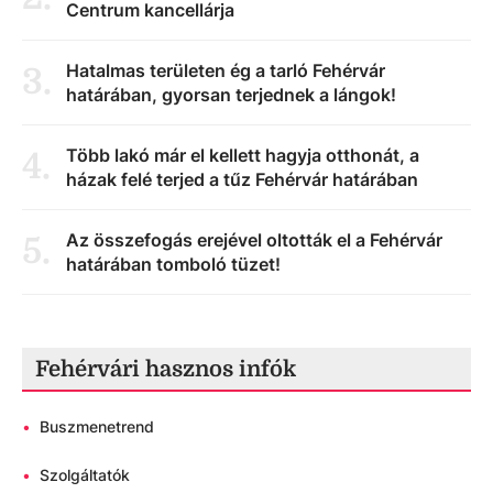
Centrum kancellárja
Hatalmas területen ég a tarló Fehérvár
3
.
határában, gyorsan terjednek a lángok!
Több lakó már el kellett hagyja otthonát, a
4
.
házak felé terjed a tűz Fehérvár határában
Az összefogás erejével oltották el a Fehérvár
5
.
határában tomboló tüzet!
Fehérvári hasznos infók
•
Buszmenetrend
•
Szolgáltatók