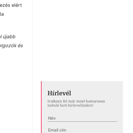
ezés elért
la
l újabb
dolgozók és
Hírlevél
Iratkozz fel már most hamarosan
induló heti hírlevelünkre!