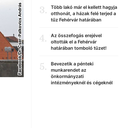
Facebook/Dr. Cser-Palkovics András
Több lakó már el kellett hagyja
3
.
otthonát, a házak felé terjed a
tűz Fehérvár határában
Az összefogás erejével
4
.
oltották el a Fehérvár
határában tomboló tüzet!
Bevezetik a pénteki
5
.
munkarendet az
önkormányzati
intézményeknél és cégeknél