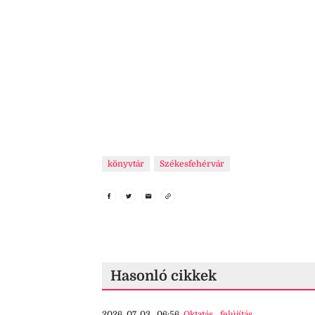
könyvtár
Székesfehérvár
Hasonló cikkek
2026. 07. 03., 06:56
Oktatás
,
felújítás