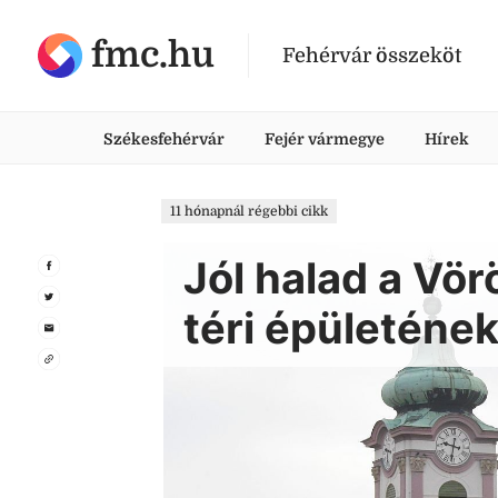
fmc.hu
Fehérvár összeköt
Székesfehérvár
Fejér vármegye
Hírek
11 hónapnál régebbi cikk
Jól halad a Vö
téri épületének