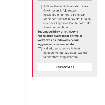
A Hírlevélre történő feliratkozással
✓
önkéntesen, kifejezetten
hozzájárulok ahhoz, a Fehérvár
Médiacentrum Kft. hírlevelet küldjön,
és ehhez kapcsolódóan felhasználói
fiókot hozzon létre.
Tudomásul bírok arról, hogy a
hozzájáruló nyilatkozat bármikor
korlátozás és indokolás nélkül,
ingyenesen visszavonható.
Nyilatkozom, hogy a hírlevél
✓
küldésre vonatkozó
adatkezelési
tájékoztatót
megismertem.
Feliratkozás