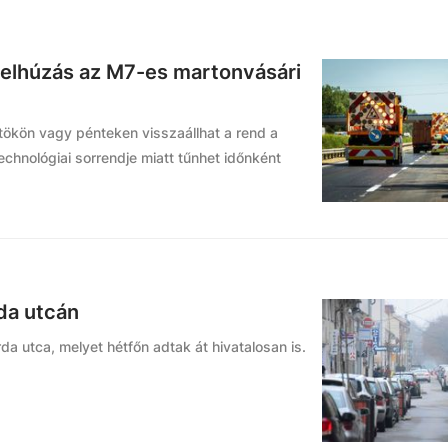
elhúzás az M7-es martonvásári
tökön vagy pénteken visszaállhat a rend a
echnológiai sorrendje miatt tűnhet időnként
rda utcán
rda utca, melyet hétfőn adtak át hivatalosan is.