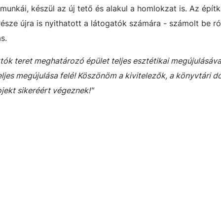
munkái, készül az új tető és alakul a homlokzat is. Az építk
észe újra is nyithatott a látogatók számára - számolt be ró
s.
tók teret meghatározó épület teljes esztétikai megújulásáva
eljes megújulása felé! Köszönöm a kivitelezők, a könyvtári 
ojekt sikeréért végeznek!"