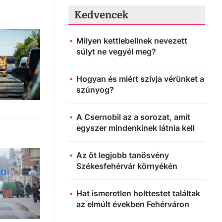
Kedvencek
Milyen kettlebellnek nevezett
súlyt ne vegyél meg?
Hogyan és miért szívja vérünket a
szúnyog?
A Csernobil az a sorozat, amit
egyszer mindenkinek látnia kell
Az öt legjobb tanösvény
Székesfehérvár környékén
Hat ismeretlen holttestet találtak
az elmúlt években Fehérváron