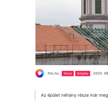
fmc.hu
·
·
2025. 09
Hírek
felújítás
Az épület néhány része már meg m