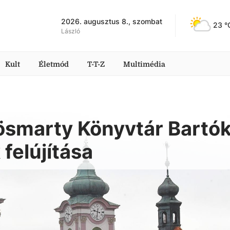
2026. augusztus 8., szombat
23
 °
László
Kult
Életmód
T-T-Z
Multimédia
rösmarty Könyvtár Bartó
 felújítása