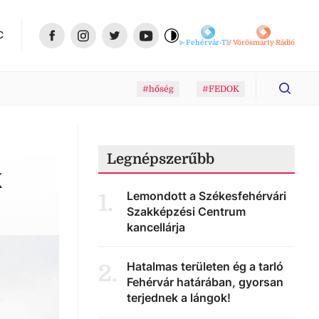
C
Fehérvár-TV
Vörösmarty Rádió
#hőség
#FEDOK
Legnépszerűbb
k
Lemondott a Székesfehérvári
1
.
Szakképzési Centrum
kancellárja
Hatalmas területen ég a tarló
2
.
Fehérvár határában, gyorsan
terjednek a lángok!