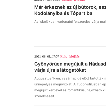
Már érkeznek az új bútorok, esz
Kodolányiba és Tópartiba
Az iskolákban vadonatúj felszerelés várja ma
2021. 08. 01., 17:07
Kult
,
felújítás
Gyönyörűen megújult a Nádasdy
várja újra a látogatókat
Augusztus 1-jén, vasárnap délelőtt tartottá
ünnepélyes megnyitóját. A Tudor-stílusban ép
megújult kertjével és romantikus, hajózható k
szerelmeseit.