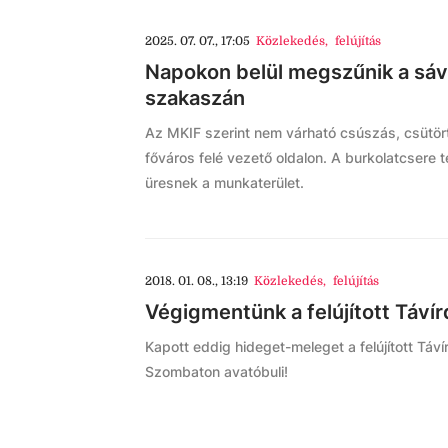
2025. 07. 07., 17:05
Közlekedés
,
felújítás
Napokon belül megszűnik a sáv
szakaszán
Az MKIF szerint nem várható csúszás, csütör
főváros felé vezető oldalon. A burkolatcsere t
üresnek a munkaterület.
2018. 01. 08., 13:19
Közlekedés
,
felújítás
Végigmentünk a felújított Táví
Kapott eddig hideget-meleget a felújított Táví
Szombaton avatóbuli!