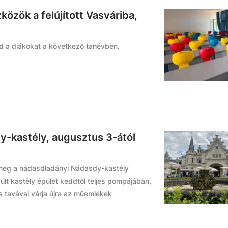
közök a felújított Vasváriba,
jd a diákokat a következő tanévben.
-kastély, augusztus 3-ától
k meg a nádasdladányi Nádasdy-kastély
ült kastély épület keddtől teljes pompájában,
is tavával várja újra az műemlékek