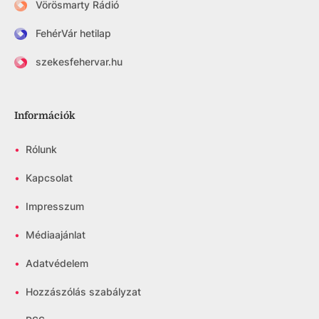
Vörösmarty Rádió
FehérVár hetilap
szekesfehervar.hu
Információk
•
Rólunk
•
Kapcsolat
•
Impresszum
•
Médiaajánlat
•
Adatvédelem
•
Hozzászólás szabályzat