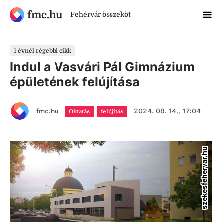
fmc.hu
Fehérvár összeköt
1 évnél régebbi cikk
Indul a Vasvári Pál Gimnázium
épületének felújítása
fmc.hu
·
·
2024. 08. 14., 17:04
Oktatás
felújítás
szekesfehervar.hu