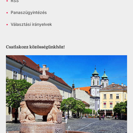
•
RSS
•
Panaszügyintézés
•
Választási irányelvek
Csatlakozz közösségünkhöz!