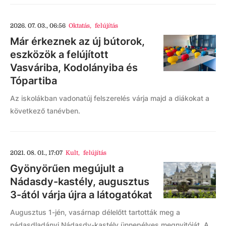
2026. 07. 03., 06:56
Oktatás
,
felújítás
Már érkeznek az új bútorok,
eszközök a felújított
Vasváriba, Kodolányiba és
Tópartiba
Az iskolákban vadonatúj felszerelés várja majd a diákokat a
következő tanévben.
2021. 08. 01., 17:07
Kult
,
felújítás
Gyönyörűen megújult a
Nádasdy-kastély, augusztus
3-ától várja újra a látogatókat
Augusztus 1-jén, vasárnap délelőtt tartották meg a
nádasdladányi Nádasdy-kastély ünnepélyes megnyitóját. A