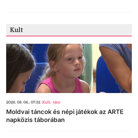
Kult
2026. 08. 06., 07:32
Kult
,
tánc
Moldvai táncok és népi játékok az ARTE
napközis táborában