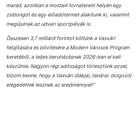
marad, azonban a mostani tornaterem helyén egy
zsibongót és egy előadótermet alakítunk ki, valamint
megújulnak az udvari sportpályák is.
Összesen 3,7 milliárd forintot költünk a Vasvári
felújítására és bővítésére a Modern Városok Program
keretéből, a teljes beruházásnak 2026-ban el kell
készülnie. Nagyon régi adósságot törlesztünk ezzel,
bízom benne, hogy a Vasvári diákjai, tanárai, dolgozói
elégedettek lesznek az eredménnyel!"