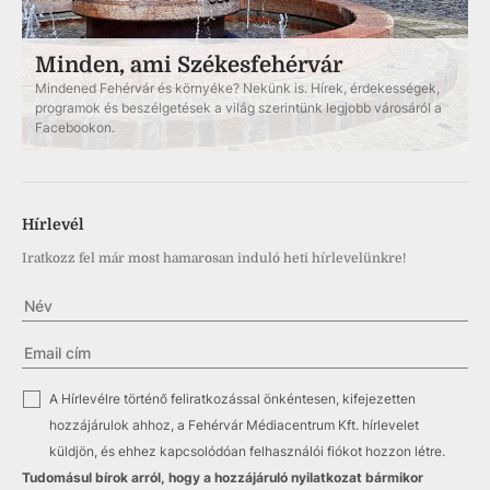
Minden, ami Székesfehérvár
Mindened Fehérvár és környéke? Nekünk is. Hírek, érdekességek,
programok és beszélgetések a világ szerintünk legjobb városáról a
Facebookon.
Hírlevél
Iratkozz fel már most hamarosan induló heti hírlevelünkre!
✓
A Hírlevélre történő feliratkozással önkéntesen, kifejezetten
hozzájárulok ahhoz, a Fehérvár Médiacentrum Kft. hírlevelet
küldjön, és ehhez kapcsolódóan felhasználói fiókot hozzon létre.
Tudomásul bírok arról, hogy a hozzájáruló nyilatkozat bármikor