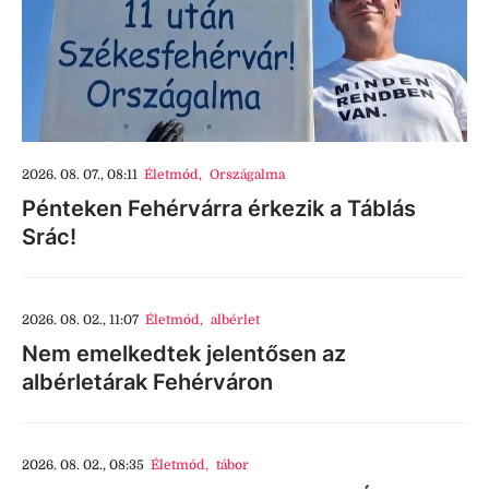
2026. 08. 07., 08:11
Életmód
,
Országalma
Pénteken Fehérvárra érkezik a Táblás
Srác!
2026. 08. 02., 11:07
Életmód
,
albérlet
Nem emelkedtek jelentősen az
albérletárak Fehérváron
2026. 08. 02., 08:35
Életmód
,
tábor