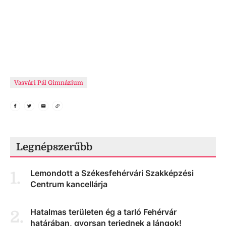
Vasvári Pál Gimnázium
Legnépszerűbb
Lemondott a Székesfehérvári Szakképzési
1
.
Centrum kancellárja
Hatalmas területen ég a tarló Fehérvár
2
.
határában, gyorsan terjednek a lángok!