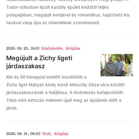
Tudor-stílusban épült kastély épület keddtől teljes
pompájában, megújult kertjével és romantikus, hajózható kis
tavával várja újra az műemlékek szerelmeseit.
2025. 08. 25., 16:01
Közlekedés
,
felújítás
Megújult a Zichy ligeti
járdaszakasz
Két és fél hónappal ezelőtt kezdődött a
Zichy liget Mátyás király körút-Mészöly Géza utca közötti
járdaszakaszának a felújítása. A kivitelezés befejeződött.
Több mint kétszáz méteren újult meg az épületek előtt a
járda.
2026. 06. 18., 08:50
Tech
,
felújítás