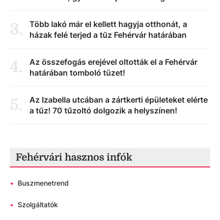
Több lakó már el kellett hagyja otthonát, a
3
.
házak felé terjed a tűz Fehérvár határában
Az összefogás erejével oltották el a Fehérvár
4
.
határában tomboló tüzet!
Az Izabella utcában a zártkerti épületeket elérte
5
.
a tűz! 70 tűzoltó dolgozik a helyszínen!
Fehérvári hasznos infók
•
Buszmenetrend
•
Szolgáltatók