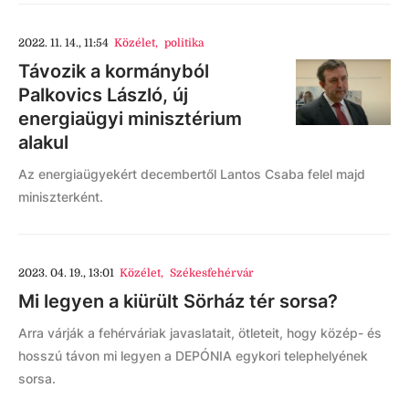
2022. 11. 14., 11:54
Közélet
,
politika
Távozik a kormányból
Palkovics László, új
energiaügyi minisztérium
alakul
Az energiaügyekért decembertől Lantos Csaba felel majd
miniszterként.
2023. 04. 19., 13:01
Közélet
,
Székesfehérvár
Mi legyen a kiürült Sörház tér sorsa?
Arra várják a fehérváriak javaslatait, ötleteit, hogy közép- és
hosszú távon mi legyen a DEPÓNIA egykori telephelyének
sorsa.