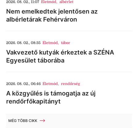
2026. 08. 02., 11:07
Életmód
,
albérlet
Nem emelkedtek jelentősen az
albérletárak Fehérváron
2026. 08. 02., 08:35
Életmód
,
tábor
Vakvezető kutyák érkeztek a SZÉNA
Egyesület táborába
2026. 08. 02., 06:46
Életmód
,
rendőrség
A közgyűlés is támogatja az új
rendőrfőkapitányt
MÉG TÖBB CIKK