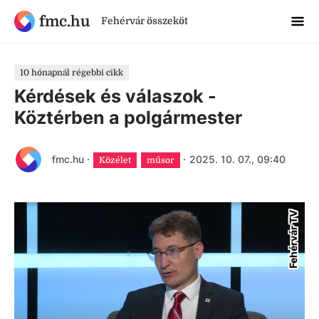
fmc.hu
Fehérvár összeköt
10 hónapnál régebbi cikk
Kérdések és válaszok -
Köztérben a polgármester
fmc.hu
·
·
2025. 10. 07., 09:40
Közélet
műsor
Fehérvár TV