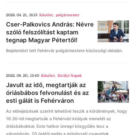
2026. 04. 21., 16:13
Közélet
,
polgármester
Cser-Palkovics András: Névre
szóló felszólítást kaptam
tegnap Magyar Pétertől!
Bejelentést tett Fehérvár polgármestere közösségi oldalán.
2022. 08. 20., 13:40
Közélet
,
Királyi Napok
Javult az idő, megtartják az
óriásbábos felvonulást és az
esti gálát is Fehérváron
Az előrejelzések szerint lehetővé teszik a körülmények, hogy
16.30-tól megtartsák a Fehérvári királyok menetét az
óriásbábokkal. Este hatkor ünnepi közgyűlés lesz a
városházán, 20 órától pedig a művészeti csoportok