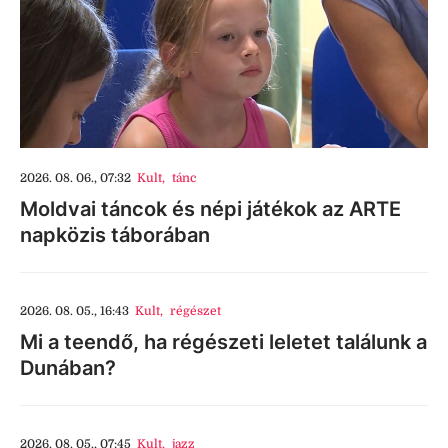
2026. 08. 06., 07:32
Kult
,
tánc
Moldvai táncok és népi játékok az ARTE
napközis táborában
2026. 08. 05., 16:43
Kult
,
régészet
Mi a teendő, ha régészeti leletet találunk a
Dunában?
2026. 08. 05., 07:45
Kult
,
jazz