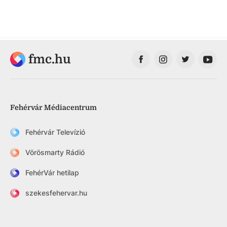
fmc.hu
Fehérvár Médiacentrum
Fehérvár Televízió
Vörösmarty Rádió
FehérVár hetilap
szekesfehervar.hu