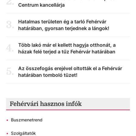
2
.
Centrum kancellárja
Hatalmas területen ég a tarló Fehérvár
3
.
határában, gyorsan terjednek a lángok!
Több lakó már el kellett hagyja otthonát, a
4
.
házak felé terjed a tűz Fehérvár határában
Az összefogás erejével oltották el a Fehérvár
5
.
határában tomboló tüzet!
Fehérvári hasznos infók
•
Buszmenetrend
•
Szolgáltatók