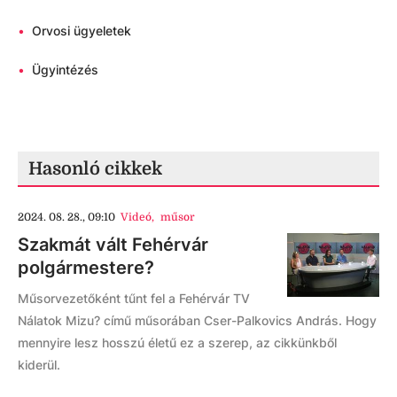
•
Orvosi ügyeletek
•
Ügyintézés
Hasonló cikkek
2024. 08. 28., 09:10
Videó
,
műsor
Szakmát vált Fehérvár
polgármestere?
Műsorvezetőként tűnt fel a Fehérvár TV
Nálatok Mizu? című műsorában Cser-Palkovics András. Hogy
mennyire lesz hosszú életű ez a szerep, az cikkünkből
kiderül.