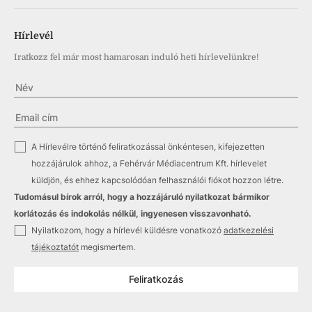
Hírlevél
Iratkozz fel már most hamarosan induló heti hírlevelünkre!
✓
A Hírlevélre történő feliratkozással önkéntesen, kifejezetten
hozzájárulok ahhoz, a Fehérvár Médiacentrum Kft. hírlevelet
küldjön, és ehhez kapcsolódóan felhasználói fiókot hozzon létre.
Tudomásul bírok arról, hogy a hozzájáruló nyilatkozat bármikor
korlátozás és indokolás nélkül, ingyenesen visszavonható.
✓
Nyilatkozom, hogy a hírlevél küldésre vonatkozó
adatkezelési
tájékoztatót
megismertem.
Feliratkozás