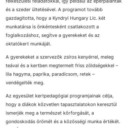
felkészülési feladatokkal, így például az eperpalánták
és a szeder ültetésével. A programot tovább
gazdagította, hogy a Kyndryl Hungary Llc. két
munkatársa is önkéntesként csatlakozott a
foglalkozáshoz, segítve a gyerekeket és az
oktatókert munkáját.
A gyerekeket a szervezők zsíros kenyérrel, meleg
teával és a kertben megtermelt friss zöldségekkel –
lila hagyma, paprika, paradicsom, retek –
vendégelték meg.
Az egyesület kertpedagógiai programjainak célja,
hogy a diákok közvetlen tapasztalatokon keresztül
ismerjék meg a természet körforgását, a
gondoskodás örömét és a közösségi munka értékét.