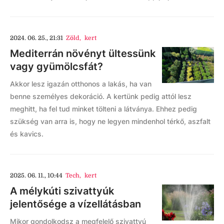
2024. 06. 25., 21:31
Zöld
,
kert
Mediterrán növényt ültessünk
vagy gyümölcsfát?
Akkor lesz igazán otthonos a lakás, ha van
benne személyes dekoráció. A kertünk pedig attól lesz
meghitt, ha fel tud minket tölteni a látványa. Ehhez pedig
szükség van arra is, hogy ne legyen mindenhol térkő, aszfalt
és kavics.
2025. 06. 11., 10:44
Tech
,
kert
A mélykúti szivattyúk
jelentősége a vízellátásban
Mikor gondolkodsz a megfelelő szivattyú