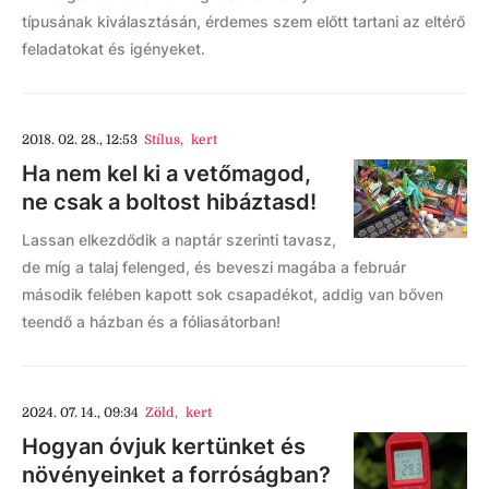
típusának kiválasztásán, érdemes szem előtt tartani az eltérő
feladatokat és igényeket.
2018. 02. 28., 12:53
Stílus
,
kert
Ha nem kel ki a vetőmagod,
ne csak a boltost hibáztasd!
Lassan elkezdődik a naptár szerinti tavasz,
de míg a talaj felenged, és beveszi magába a február
második felében kapott sok csapadékot, addig van bőven
teendő a házban és a fóliasátorban!
2024. 07. 14., 09:34
Zöld
,
kert
Hogyan óvjuk kertünket és
növényeinket a forróságban?