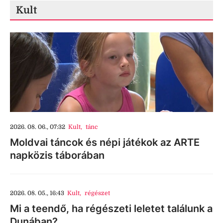
Kult
2026. 08. 06., 07:32
Kult
,
tánc
Moldvai táncok és népi játékok az ARTE
napközis táborában
2026. 08. 05., 16:43
Kult
,
régészet
Mi a teendő, ha régészeti leletet találunk a
Dunában?