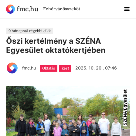
fmc.hu
Fehérvár összeköt
9 hónapnál régebbi cikk
Őszi kertélmény a SZÉNA
Egyesület oktatókertjében
fmc.hu
·
·
2025. 10. 20., 07:46
Oktatás
kert
SZÉNA Egyesület