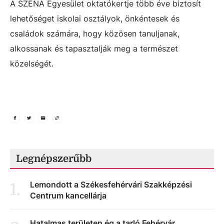
A SZÉNA Egyesület oktatókertje több éve biztosít
lehetőséget iskolai osztályok, önkéntesek és
családok számára, hogy közösen tanuljanak,
alkossanak és tapasztalják meg a természet
közelségét.
Legnépszerűbb
Lemondott a Székesfehérvári Szakképzési
1
.
Centrum kancellárja
Hatalmas területen ég a tarló Fehérvár