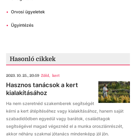
•
Orvosi ügyeletek
•
Ügyintézés
Hasonló cikkek
2023. 10. 25., 20:59
Zöld
,
kert
Hasznos tanácsok a kert
kialakításához
Ha nem szeretnéd szakemberek segítségét
kérni a kert átépítéséhez vagy kialakításához, hanem saját
szabadidődben egyedül vagy barátok, családtagok
segítségével magad végeznéd el a munka oroszlánrészét,
akkor néhány szakmai jótanács mindenképp jól jön.