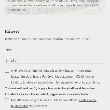
Mindened Fehérvár és környéke? Nekünk is. Hírek, érdekességek,
programok és beszélgetések a világ szerintünk legjobb városáról a
Facebookon.
Hírlevél
Iratkozz fel már most hamarosan induló heti hírlevelünkre!
✓
A Hírlevélre történő feliratkozással önkéntesen, kifejezetten
hozzájárulok ahhoz, a Fehérvár Médiacentrum Kft. hírlevelet
küldjön, és ehhez kapcsolódóan felhasználói fiókot hozzon létre.
Tudomásul bírok arról, hogy a hozzájáruló nyilatkozat bármikor
korlátozás és indokolás nélkül, ingyenesen visszavonható.
✓
Nyilatkozom, hogy a hírlevél küldésre vonatkozó
adatkezelési
tájékoztatót
megismertem.