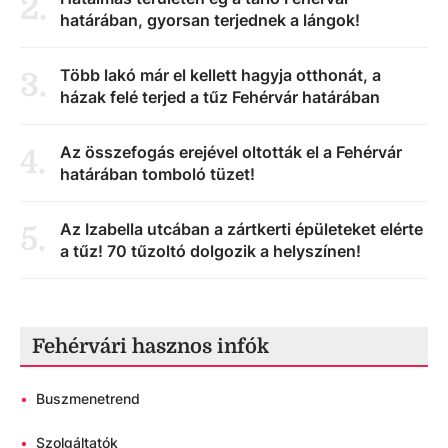
2
.
határában, gyorsan terjednek a lángok!
Több lakó már el kellett hagyja otthonát, a
3
.
házak felé terjed a tűz Fehérvár határában
Az összefogás erejével oltották el a Fehérvár
4
.
határában tomboló tüzet!
Az Izabella utcában a zártkerti épületeket elérte
5
.
a tűz! 70 tűzoltó dolgozik a helyszínen!
Fehérvári hasznos infók
•
Buszmenetrend
•
Szolgáltatók