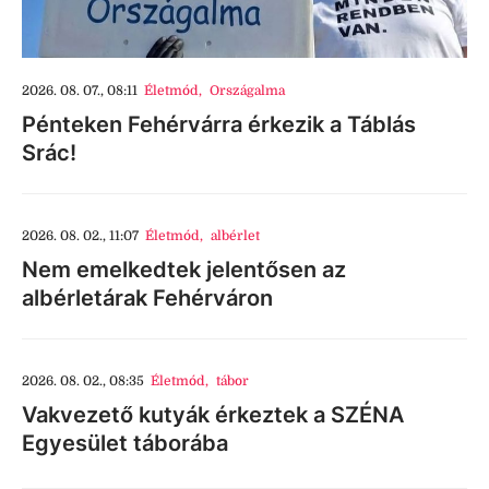
2026. 08. 07., 08:11
Életmód
,
Országalma
Pénteken Fehérvárra érkezik a Táblás
Srác!
2026. 08. 02., 11:07
Életmód
,
albérlet
Nem emelkedtek jelentősen az
albérletárak Fehérváron
2026. 08. 02., 08:35
Életmód
,
tábor
Vakvezető kutyák érkeztek a SZÉNA
Egyesület táborába