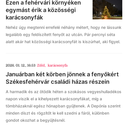
Ezen a fehérvári környéken
egymást érik a közösségi
karácsonyfák
Nehéz úgy megtenni errefelé néhány métert, hogy ne lássunk
legalább egy feldíszített fenyőt az utcán. Pár percnyi séta
alatt akár hat közösségi karácsonyfát is kiszúrhat, aki figyel.
2026. 01. 12., 16:53
Zöld
,
karácsonyfa
Januárban két körben jönnek a fenyőkért
Székesfehérvár családi házas részein
A harmadik és az ötödik héten a szokásos vegyeshulladékos
napon viszik el a kihelyezett karácsonyfákat, míg a
tömbházaknál egész hónapban gyűjtenek. A Depónia szerint
minden díszt és rögzítőt le kell szedni a fáról, különben
gondot okozhat a begyűjtésnél.