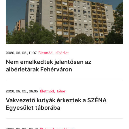
2026. 08. 02., 11:07
Életmód
,
albérlet
Nem emelkedtek jelentősen az
albérletárak Fehérváron
2026. 08. 02., 08:35
Életmód
,
tábor
Vakvezető kutyák érkeztek a SZÉNA
Egyesület táborába