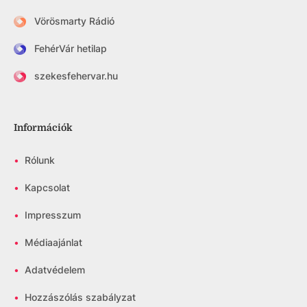
Vörösmarty Rádió
FehérVár hetilap
szekesfehervar.hu
Információk
•
Rólunk
•
Kapcsolat
•
Impresszum
•
Médiaajánlat
•
Adatvédelem
•
Hozzászólás szabályzat