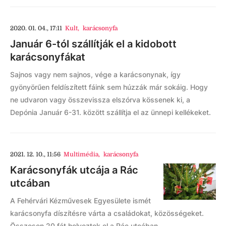
2020. 01. 04., 17:11
Kult
,
karácsonyfa
Január 6-tól szállítják el a kidobott
karácsonyfákat
Sajnos vagy nem sajnos, vége a karácsonynak, így
gyönyörűen feldíszített fáink sem húzzák már sokáig. Hogy
ne udvaron vagy összevissza elszórva kössenek ki, a
Depónia Január 6-31. között szállítja el az ünnepi kellékeket.
2021. 12. 10., 11:56
Multimédia
,
karácsonyfa
Karácsonyfák utcája a Rác
utcában
A Fehérvári Kézművesek Egyesülete ismét
karácsonyfa díszítésre várta a családokat, közösségeket.
Összesen 20 fát helyeztek el a Rác utcában.