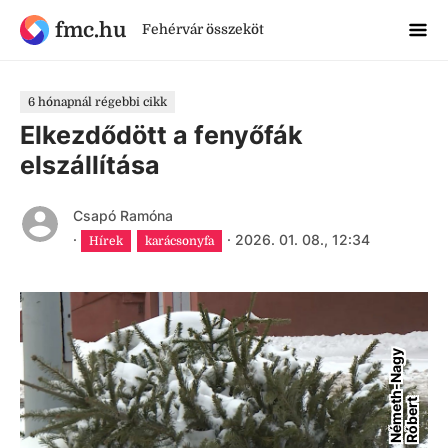
fmc.hu
Fehérvár összeköt
6 hónapnál régebbi cikk
Elkezdődött a fenyőfák
elszállítása
Csapó Ramóna
·
·
2026. 01. 08., 12:34
Hírek
karácsonyfa
N
é
m
e
h
-
N
a
g
y
R
ó
b
e
r
t
t