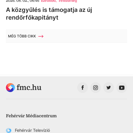
2026. 08. 02., 06:46
Életmód
,
rendőrség
A közgyűlés is támogatja az új
rendőrfőkapitányt
MÉG TÖBB CIKK
fmc.hu
Fehérvár Médiacentrum
Fehérvár Televízió