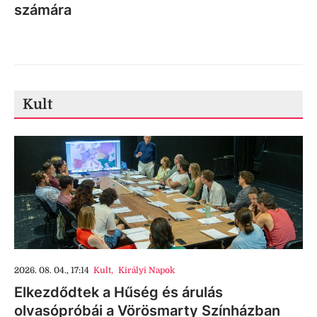
számára
Kult
2026. 08. 04., 17:14
Kult
,
Királyi Napok
Elkezdődtek a Hűség és árulás
olvasópróbái a Vörösmarty Színházban