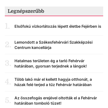
Legnépszerűbb
1
.
Elsőfokú vízkorlátozás lépett életbe Fejérben is
Lemondott a Székesfehérvári Szakképzési
2
.
Centrum kancellárja
Hatalmas területen ég a tarló Fehérvár
3
.
határában, gyorsan terjednek a lángok!
Több lakó már el kellett hagyja otthonát, a
4
.
házak felé terjed a tűz Fehérvár határában
Az összefogás erejével oltották el a Fehérvár
5
.
határában tomboló tüzet!