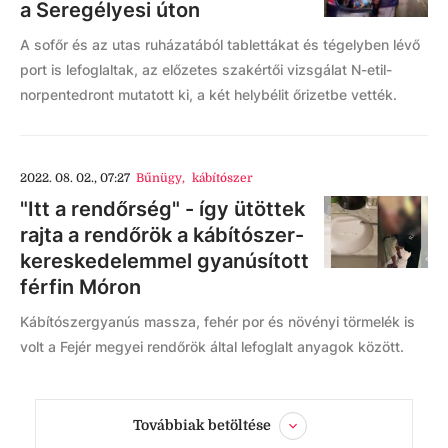
a Seregélyesi úton
A sofőr és az utas ruházatából tablettákat és tégelyben lévő
port is lefoglaltak, az előzetes szakértői vizsgálat N-etil-
norpentedront mutatott ki, a két helybélit őrizetbe vették.
2022. 08. 02., 07:27
Bűnügy
,
kábítószer
"Itt a rendőrség" - így ütöttek
rajta a rendőrök a kábítószer-
kereskedelemmel gyanúsított
férfin Móron
Kábítószergyanús massza, fehér por és növényi törmelék is
volt a Fejér megyei rendőrök által lefoglalt anyagok között.
Továbbiak betöltése