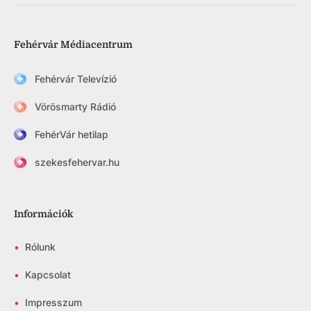
Fehérvár Médiacentrum
Fehérvár Televízió
Vörösmarty Rádió
FehérVár hetilap
szekesfehervar.hu
Információk
•
Rólunk
•
Kapcsolat
•
Impresszum