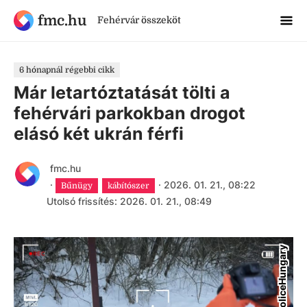
fmc.hu
Fehérvár összeköt
6 hónapnál régebbi cikk
Már letartóztatását tölti a
fehérvári parkokban drogot
elásó két ukrán férfi
fmc.hu
·
·
2026. 01. 21., 08:22
Bűnügy
kábítószer
Utolsó frissítés: 2026. 01. 21., 08:49
PoliceHungary