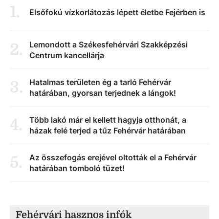
1
.
Elsőfokú vízkorlátozás lépett életbe Fejérben is
Lemondott a Székesfehérvári Szakképzési
2
.
Centrum kancellárja
Hatalmas területen ég a tarló Fehérvár
3
.
határában, gyorsan terjednek a lángok!
Több lakó már el kellett hagyja otthonát, a
4
.
házak felé terjed a tűz Fehérvár határában
Az összefogás erejével oltották el a Fehérvár
5
.
határában tomboló tüzet!
Fehérvári hasznos infók