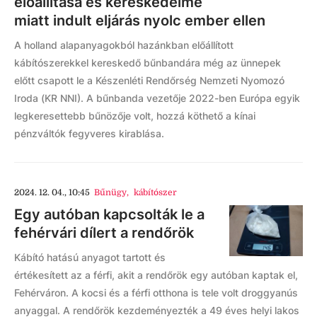
előállítása és kereskedelme
miatt indult eljárás nyolc ember ellen
A holland alapanyagokból hazánkban előállított
kábítószerekkel kereskedő bűnbandára még az ünnepek
előtt csapott le a Készenléti Rendőrség Nemzeti Nyomozó
Iroda (KR NNI). A bűnbanda vezetője 2022-ben Európa egyik
legkeresettebb bűnözője volt, hozzá köthető a kínai
pénzváltók fegyveres kirablása.
2024. 12. 04., 10:45
Bűnügy
,
kábítószer
Egy autóban kapcsolták le a
fehérvári dílert a rendőrök
Kábító hatású anyagot tartott és
értékesített az a férfi, akit a rendőrök egy autóban kaptak el,
Fehérváron. A kocsi és a férfi otthona is tele volt droggyanús
anyaggal. A rendőrök kezdeményezték a 49 éves helyi lakos