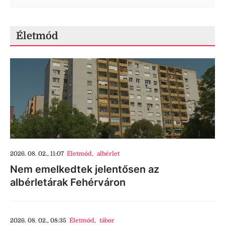
Életmód
2026. 08. 02., 11:07
Életmód
,
albérlet
Nem emelkedtek jelentősen az
albérletárak Fehérváron
2026. 08. 02., 08:35
Életmód
,
tábor