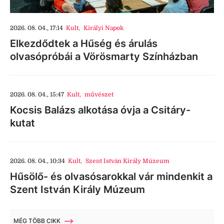
2026. 08. 04., 17:14
Kult
,
Királyi Napok
Elkezdődtek a Hűség és árulás
olvasópróbái a Vörösmarty Színházban
2026. 08. 04., 15:47
Kult
,
művészet
Kocsis Balázs alkotása óvja a Csitáry-
kutat
2026. 08. 04., 10:34
Kult
,
Szent István Király Múzeum
Hűsölő- és olvasósarokkal vár mindenkit a
Szent István Király Múzeum
MÉG TÖBB CIKK