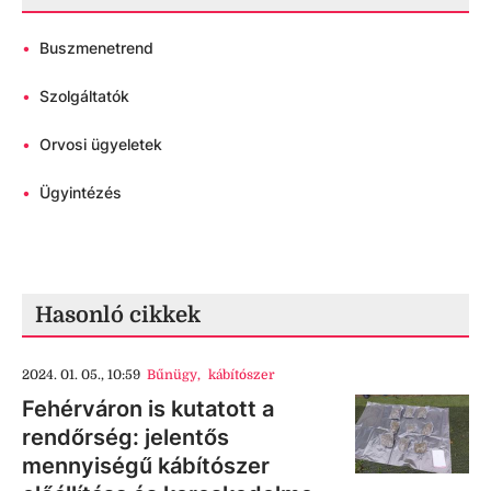
•
Buszmenetrend
•
Szolgáltatók
•
Orvosi ügyeletek
•
Ügyintézés
Hasonló cikkek
2024. 01. 05., 10:59
Bűnügy
,
kábítószer
Fehérváron is kutatott a
rendőrség: jelentős
mennyiségű kábítószer