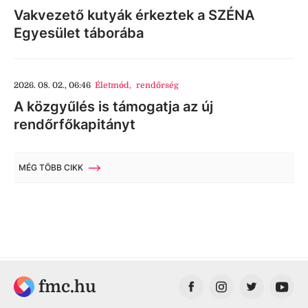
Vakvezető kutyák érkeztek a SZÉNA
Egyesület táborába
2026. 08. 02., 06:46
Életmód
,
rendőrség
A közgyűlés is támogatja az új
rendőrfőkapitányt
MÉG TÖBB CIKK
fmc.hu