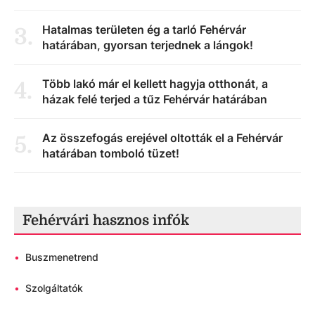
Hatalmas területen ég a tarló Fehérvár
3
.
határában, gyorsan terjednek a lángok!
Több lakó már el kellett hagyja otthonát, a
4
.
házak felé terjed a tűz Fehérvár határában
Az összefogás erejével oltották el a Fehérvár
5
.
határában tomboló tüzet!
Fehérvári hasznos infók
•
Buszmenetrend
•
Szolgáltatók