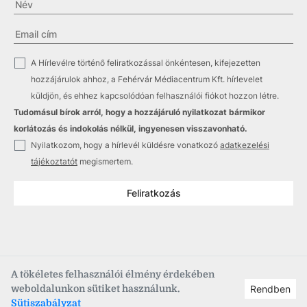
✓
A Hírlevélre történő feliratkozással önkéntesen, kifejezetten
hozzájárulok ahhoz, a Fehérvár Médiacentrum Kft. hírlevelet
küldjön, és ehhez kapcsolódóan felhasználói fiókot hozzon létre.
Tudomásul bírok arról, hogy a hozzájáruló nyilatkozat bármikor
korlátozás és indokolás nélkül, ingyenesen visszavonható.
✓
Nyilatkozom, hogy a hírlevél küldésre vonatkozó
adatkezelési
tájékoztatót
megismertem.
Feliratkozás
A tökéletes felhasználói élmény érdekében
weboldalunkon sütiket használunk.
Rendben
Copyright © 2021
–2026
Fehérvár Médiacentrum, fmc.hu
Sütiszabályzat