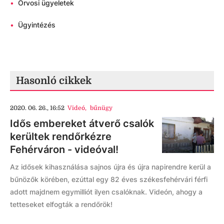
•
Orvosi ügyeletek
•
Ügyintézés
Hasonló cikkek
2020. 06. 26., 16:52
Videó
,
bűnügy
Idős embereket átverő csalók
kerültek rendőrkézre
Fehérváron - videóval!
Az idősek kihasználása sajnos újra és újra napirendre kerül a
bűnözők körében, ezúttal egy 82 éves székesfehérvári férfi
adott majdnem egymilliót ilyen csalóknak. Videón, ahogy a
tetteseket elfogták a rendőrök!