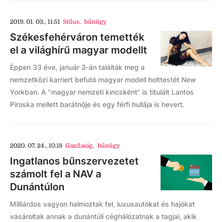
2019. 01. 03., 11:51
Stílus
,
bűnügy
Székesfehérváron temették
el a világhírű magyar modellt
Éppen 33 éve, január 3-án találták meg a
nemzetközi karriert befutó magyar modell holttestét New
Yorkban. A "magyar nemzeti kincsként" is titulált Lantos
Piroska mellett barátnője és egy férfi hullája is hevert.
2020. 07. 24., 10:18
Gazdaság
,
bűnügy
Ingatlanos bűnszervezetet
számolt fel a NAV a
Dunántúlon
Milliárdos vagyon halmoztak fel, luxusautókat és hajókat
vásároltak annak a dunántúli céghálózatnak a tagjai, akik