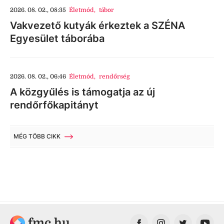
2026. 08. 02., 08:35
Életmód
,
tábor
Vakvezető kutyák érkeztek a SZÉNA
Egyesület táborába
2026. 08. 02., 06:46
Életmód
,
rendőrség
A közgyűlés is támogatja az új
rendőrfőkapitányt
MÉG TÖBB CIKK
fmc.hu