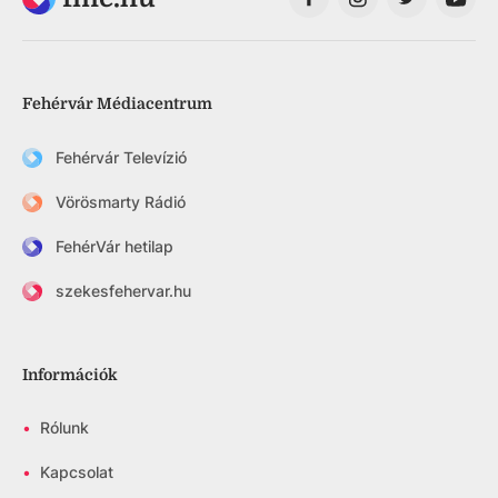
Fehérvár Médiacentrum
Fehérvár Televízió
Vörösmarty Rádió
FehérVár hetilap
szekesfehervar.hu
Információk
•
Rólunk
•
Kapcsolat