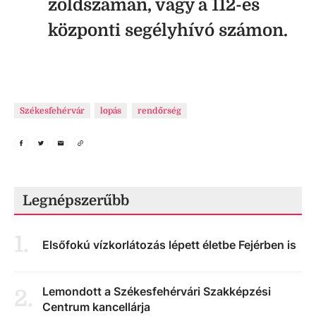
zöldszámán, vagy a 112-es
központi segélyhívó számon.
Székesfehérvár
lopás
rendőrség
Legnépszerűbb
1
.
Elsőfokú vízkorlátozás lépett életbe Fejérben is
Lemondott a Székesfehérvári Szakképzési
2
.
Centrum kancellárja