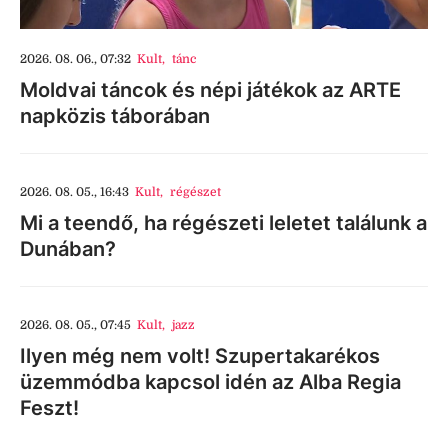
2026. 08. 06., 07:32
Kult
,
tánc
Moldvai táncok és népi játékok az ARTE
napközis táborában
2026. 08. 05., 16:43
Kult
,
régészet
Mi a teendő, ha régészeti leletet találunk a
Dunában?
2026. 08. 05., 07:45
Kult
,
jazz
Ilyen még nem volt! Szupertakarékos
üzemmódba kapcsol idén az Alba Regia
Feszt!