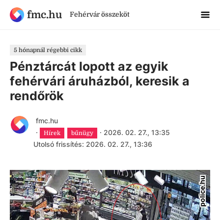
fmc.hu
Fehérvár összeköt
5 hónapnál régebbi cikk
Pénztárcát lopott az egyik
fehérvári áruházból, keresik a
rendőrök
fmc.hu
·
·
2026. 02. 27., 13:35
Hírek
bűnügy
Utolsó frissítés: 2026. 02. 27., 13:36
police.hu