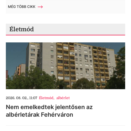
MÉG TÖBB CIKK
Életmód
2026. 08. 02., 11:07
Életmód
,
albérlet
Nem emelkedtek jelentősen az
albérletárak Fehérváron