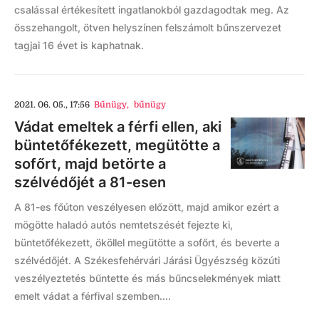
csalással értékesített ingatlanokból gazdagodtak meg. Az
összehangolt, ötven helyszínen felszámolt bűnszervezet
tagjai 16 évet is kaphatnak.
2021. 06. 05., 17:56
Bűnügy
,
bűnügy
Vádat emeltek a férfi ellen, aki
büntetőfékezett, megütötte a
sofőrt, majd betörte a
szélvédőjét a 81-esen
A 81-es főúton veszélyesen előzött, majd amikor ezért a
mögötte haladó autós nemtetszését fejezte ki,
büntetőfékezett, ököllel megütötte a sofőrt, és beverte a
szélvédőjét. A Székesfehérvári Járási Ügyészség közúti
veszélyeztetés bűntette és más bűncselekmények miatt
emelt vádat a férfival szemben....