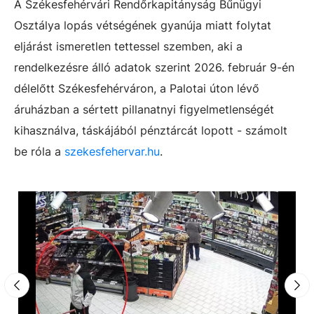
A Székesfehérvári Rendőrkapitányság Bűnügyi
Osztálya lopás vétségének gyanúja miatt folytat
eljárást ismeretlen tettessel szemben, aki a
rendelkezésre álló adatok szerint 2026. február 9-én
délelőtt Székesfehérváron, a Palotai úton lévő
áruházban a sértett pillanatnyi figyelmetlenségét
kihasználva, táskájából pénztárcát lopott - számolt
be róla a
szekesfehervar.hu
.