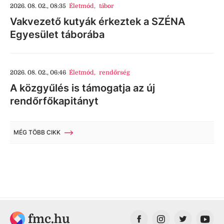
2026. 08. 02., 08:35
Életmód
,
tábor
Vakvezető kutyák érkeztek a SZÉNA
Egyesület táborába
2026. 08. 02., 06:46
Életmód
,
rendőrség
A közgyűlés is támogatja az új
rendőrfőkapitányt
MÉG TÖBB CIKK
fmc.hu