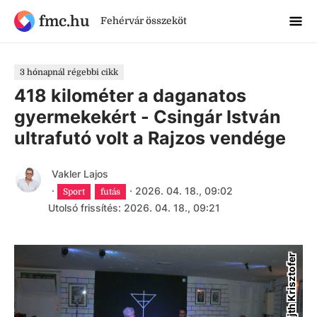
fmc.hu
Fehérvár összeköt
3 hónapnál régebbi cikk
418 kilométer a daganatos
gyermekekért - Csingár István
ultrafutó volt a Rajzos vendége
Vakler Lajos
·
·
2026. 04. 18., 09:02
Sport
futás
Utolsó frissítés: 2026. 04. 18., 09:21
Fájth Krisztofer