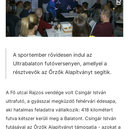
A sportember rövidesen indul az
Ultrabalaton futóversenyen, amellyel a
résztvevők az Őrzők Alapítványt segítik.
A Fő utcai Rajzos vendége volt Csingár István
ultrafutó, a gyásszal megküzdő fehérvári édesapa,
aki hatalmas feladatra vállalkozik: 418 kilométert
futva kétszer kerüli meg a Balatont. Csingár István
futásával az Őrzők Alapítványt támogatja - azokat a