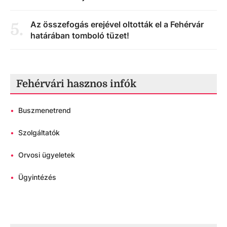
Az összefogás erejével oltották el a Fehérvár
5
.
határában tomboló tüzet!
Fehérvári hasznos infók
•
Buszmenetrend
•
Szolgáltatók
•
Orvosi ügyeletek
•
Ügyintézés