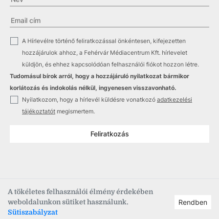
✓
A Hírlevélre történő feliratkozással önkéntesen, kifejezetten
hozzájárulok ahhoz, a Fehérvár Médiacentrum Kft. hírlevelet
küldjön, és ehhez kapcsolódóan felhasználói fiókot hozzon létre.
Tudomásul bírok arról, hogy a hozzájáruló nyilatkozat bármikor
korlátozás és indokolás nélkül, ingyenesen visszavonható.
✓
Nyilatkozom, hogy a hírlevél küldésre vonatkozó
adatkezelési
tájékoztatót
megismertem.
Feliratkozás
A tökéletes felhasználói élmény érdekében
weboldalunkon sütiket használunk.
Rendben
Copyright © 2021
–2026
Fehérvár Médiacentrum, fmc.hu
Sütiszabályzat