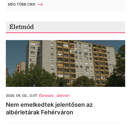
MÉG TÖBB CIKK
Életmód
2026. 08. 02., 11:07
Életmód
,
albérlet
Nem emelkedtek jelentősen az
albérletárak Fehérváron