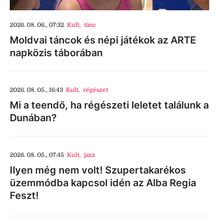
2026. 08. 06., 07:32
Kult
,
tánc
Moldvai táncok és népi játékok az ARTE
napközis táborában
2026. 08. 05., 16:43
Kult
,
régészet
Mi a teendő, ha régészeti leletet találunk a
Dunában?
2026. 08. 05., 07:45
Kult
,
jazz
Ilyen még nem volt! Szupertakarékos
üzemmódba kapcsol idén az Alba Regia
Feszt!