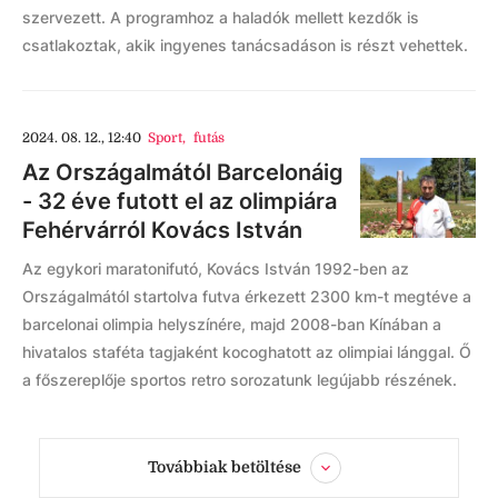
szervezett. A programhoz a haladók mellett kezdők is
csatlakoztak, akik ingyenes tanácsadáson is részt vehettek.
2024. 08. 12., 12:40
Sport
,
futás
Az Országalmától Barcelonáig
- 32 éve futott el az olimpiára
Fehérvárról Kovács István
Az egykori maratonifutó, Kovács István 1992-ben az
Országalmától startolva futva érkezett 2300 km-t megtéve a
barcelonai olimpia helyszínére, majd 2008-ban Kínában a
hivatalos staféta tagjaként kocoghatott az olimpiai lánggal. Ő
a főszereplője sportos retro sorozatunk legújabb részének.
Továbbiak betöltése