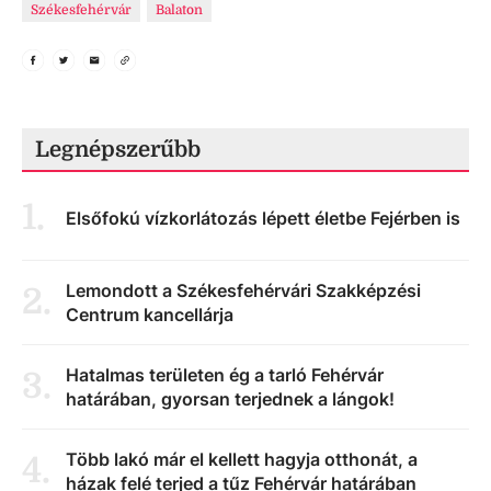
Székesfehérvár
Balaton
Legnépszerűbb
1
.
Elsőfokú vízkorlátozás lépett életbe Fejérben is
Lemondott a Székesfehérvári Szakképzési
2
.
Centrum kancellárja
Hatalmas területen ég a tarló Fehérvár
3
.
határában, gyorsan terjednek a lángok!
Több lakó már el kellett hagyja otthonát, a
4
.
házak felé terjed a tűz Fehérvár határában