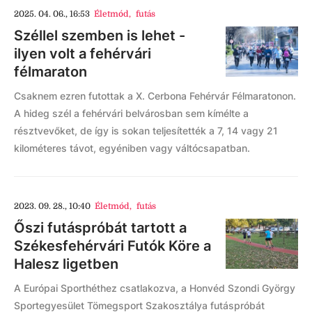
2025. 04. 06., 16:53
Életmód
,
futás
Széllel szemben is lehet -
ilyen volt a fehérvári
félmaraton
Csaknem ezren futottak a X. Cerbona Fehérvár Félmaratonon.
A hideg szél a fehérvári belvárosban sem kímélte a
résztvevőket, de így is sokan teljesítették a 7, 14 vagy 21
kilométeres távot, egyéniben vagy váltócsapatban.
2023. 09. 28., 10:40
Életmód
,
futás
Őszi futáspróbát tartott a
Székesfehérvári Futók Köre a
Halesz ligetben
A Európai Sporthéthez csatlakozva, a Honvéd Szondi György
Sportegyesület Tömegsport Szakosztálya futáspróbát