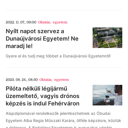
2022. 11. 07., 09:00
Oktatás
,
egyetem
Nyílt napot szervez a
Dunaújvárosi Egyetem! Ne
maradj le!
Gyere el és tudj meg többet a Dunaújvárosi Egyetemről!
2023. 08. 24., 08:30
Oktatás
,
egyetem
Pilóta nélküli légijármű
üzemeltető, vagyis drónos
képzés is indul Fehérváron
Alapdiplomával rendelkezők jelentkezhetnek az Óbudai
Egyetem Alba Regia Műszaki Karára, ötféle képzésre, köztük
a drónosra. A Kodolányi Egyetemen is augusztus végéig