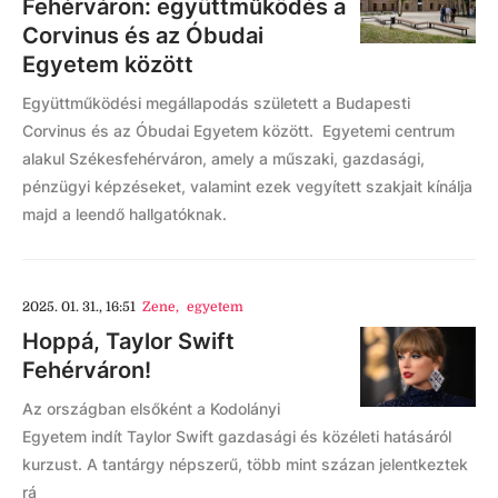
Fehérváron: együttműködés a
Corvinus és az Óbudai
Egyetem között
Együttműködési megállapodás született a Budapesti
Corvinus és az Óbudai Egyetem között. Egyetemi centrum
alakul Székesfehérváron, amely a műszaki, gazdasági,
pénzügyi képzéseket, valamint ezek vegyített szakjait kínálja
majd a leendő hallgatóknak.
2025. 01. 31., 16:51
Zene
,
egyetem
Hoppá, Taylor Swift
Fehérváron!
Az országban elsőként a Kodolányi
Egyetem indít Taylor Swift gazdasági és közéleti hatásáról
kurzust. A tantárgy népszerű, több mint százan jelentkeztek
rá