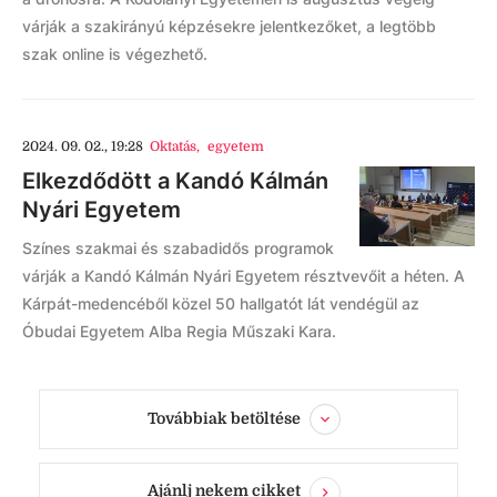
várják a szakirányú képzésekre jelentkezőket, a legtöbb
szak online is végezhető.
2024. 09. 02., 19:28
Oktatás
,
egyetem
Elkezdődött a Kandó Kálmán
Nyári Egyetem
Színes szakmai és szabadidős programok
várják a Kandó Kálmán Nyári Egyetem résztvevőit a héten. A
Kárpát-medencéből közel 50 hallgatót lát vendégül az
Óbudai Egyetem Alba Regia Műszaki Kara.
Továbbiak betöltése
Ajánlj nekem cikket