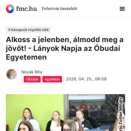
fmc.hu
Fehérvár összeköt
3 hónapnál régebbi cikk
Alkoss a jelenben, álmodd meg a
jövőt! - Lányok Napja az Óbudai
Egyetemen
Novák Rita
·
·
2026. 04. 25., 06:58
Oktatás
egyetem
Varju Zoltán Mihály