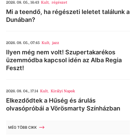
2026. 08. 05., 16:43
Kult
,
régészet
Mi a teendő, ha régészeti leletet találunk a
Dunában?
2026. 08. 05., 07:45
Kult
,
jazz
Ilyen még nem volt! Szupertakarékos
üzemmódba kapcsol idén az Alba Regia
Feszt!
2026. 08. 04., 17:14
Kult
,
Királyi Napok
Elkezdődtek a Hűség és árulás
olvasópróbái a Vörösmarty Színházban
MÉG TÖBB CIKK