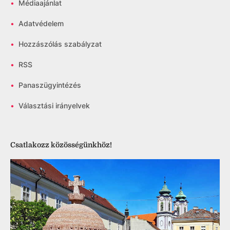
•
Médiaajánlat
•
Adatvédelem
•
Hozzászólás szabályzat
•
RSS
•
Panaszügyintézés
•
Választási irányelvek
Csatlakozz közösségünkhöz!