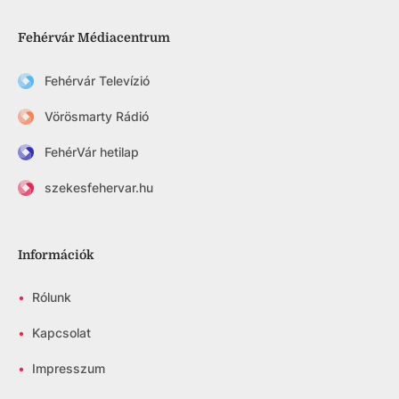
Fehérvár Médiacentrum
Fehérvár Televízió
Vörösmarty Rádió
FehérVár hetilap
szekesfehervar.hu
Információk
•
Rólunk
•
Kapcsolat
•
Impresszum