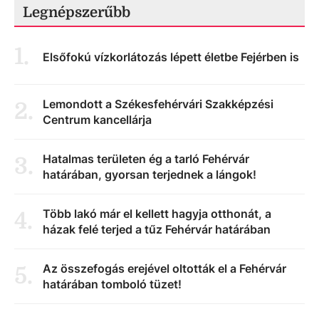
Legnépszerűbb
1
.
Elsőfokú vízkorlátozás lépett életbe Fejérben is
Lemondott a Székesfehérvári Szakképzési
2
.
Centrum kancellárja
Hatalmas területen ég a tarló Fehérvár
3
.
határában, gyorsan terjednek a lángok!
Több lakó már el kellett hagyja otthonát, a
4
.
házak felé terjed a tűz Fehérvár határában
Az összefogás erejével oltották el a Fehérvár
5
.
határában tomboló tüzet!