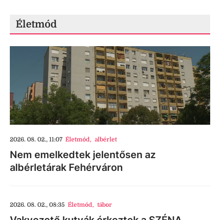
Életmód
2026. 08. 02., 11:07
Életmód
,
albérlet
Nem emelkedtek jelentősen az
albérletárak Fehérváron
2026. 08. 02., 08:35
Életmód
,
tábor
Vakvezető kutyák érkeztek a SZÉNA