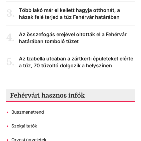
Több lakó már el kellett hagyja otthonát, a
3
.
házak felé terjed a tűz Fehérvár határában
Az összefogás erejével oltották el a Fehérvár
4
.
határában tomboló tüzet
Az Izabella utcában a zártkerti épületeket elérte
5
.
a tűz, 70 tűzoltó dolgozik a helyszínen
Fehérvári hasznos infók
•
Buszmenetrend
•
Szolgáltatók
•
Orvosi ügyeletek