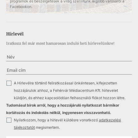
programok és beszélgetések a világ szerintünk legjobb városáról a
Facebookon.
Hírlevél
Iratkozz fel már most hamarosan induló heti hírlevelünkre!
✓
A Hírlevélre történő feliratkozással önkéntesen, kifejezetten
hozzájárulok ahhoz, a Fehérvár Médiacentrum Kft. hírlevelet
küldjön, és ehhez kapcsolódóan felhasználói fiókot hozzon létre.
Tudomásul bírok arról, hogy a hozzájáruló nyilatkozat bármikor
korlátozás és indokolás nélkül, ingyenesen visszavonható.
✓
Nyilatkozom, hogy a hírlevél küldésre vonatkozó
adatkezelési
tájékoztatót
megismertem.