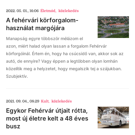
2022. 05. 01., 16:06
Életmód
,
közlekedés
A fehérvári körforgalom-
használat margójára
Manapság egyre többször mélázom el
azon, miért halad olyan lassan a forgalom Fehérvár
körforgóinál. Értem én, hogy ha csúcsidő van, akkor sok az
autó, de ennyire? Vagy éppen a legtöbben olyan lomhán
közelítik meg a helyzetet, hogy megalszik tej a szájukban.
Szubjektív.
2021. 09. 04., 08:29
Kult
,
közlekedés
Egykor Fehérvár útjait rótta,
most új életre kelt a 48 éves
busz