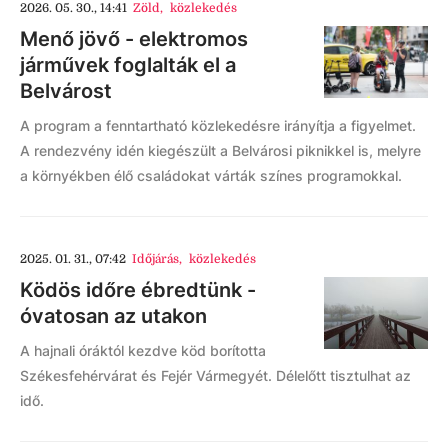
2026. 05. 30., 14:41
Zöld
,
közlekedés
Menő jövő - elektromos
járművek foglalták el a
Belvárost
A program a fenntartható közlekedésre irányítja a figyelmet.
A rendezvény idén kiegészült a Belvárosi piknikkel is, melyre
a környékben élő családokat várták színes programokkal.
2025. 01. 31., 07:42
Időjárás
,
közlekedés
Ködös időre ébredtünk -
óvatosan az utakon
A hajnali óráktól kezdve köd borította
Székesfehérvárat és Fejér Vármegyét. Délelőtt tisztulhat az
idő.