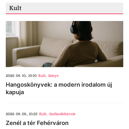
Kult
2026. 08. 10., 10:10
Kult
,
könyv
Hangoskönyvek: a modern irodalom új
kapuja
2026. 08. 08., 10:23
Kult
,
Székesfehérvár
Zenél a tér Fehérváron