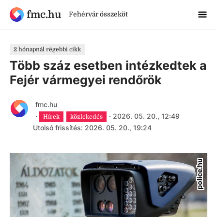
fmc.hu
Fehérvár összeköt
2 hónapnál régebbi cikk
Több száz esetben intézkedtek a
Fejér vármegyei rendőrök
fmc.hu
·
·
2026. 05. 20., 12:49
Hírek
közlekedés
Utolsó frissítés: 2026. 05. 20., 19:24
police.hu