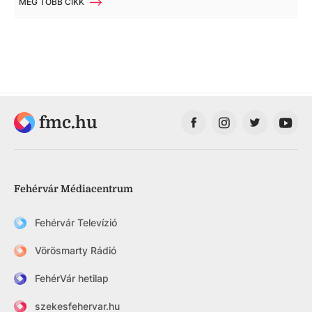
MÉG TÖBB CIKK
fmc.hu
Fehérvár Médiacentrum
Fehérvár Televízió
Vörösmarty Rádió
FehérVár hetilap
szekesfehervar.hu