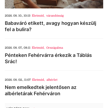
2026. 08. 10., 10:13
Életmód
,
várandósság
Babaváró etikett, avagy hogyan készülj
fel a bulira?
2026. 08. 07., 08:11
Életmód
,
Országalma
Pénteken Fehérvárra érkezik a Táblás
Srác!
2026. 08. 02., 11:07
Életmód
,
albérlet
Nem emelkedtek jelentősen az
albérletárak Fehérváron