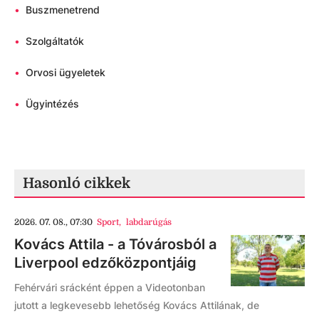
•
Buszmenetrend
•
Szolgáltatók
•
Orvosi ügyeletek
•
Ügyintézés
Hasonló cikkek
2026. 07. 08., 07:30
Sport
,
labdarúgás
Kovács Attila - a Tóvárosból a
Liverpool edzőközpontjáig
Fehérvári srácként éppen a Videotonban
jutott a legkevesebb lehetőség Kovács Attilának, de