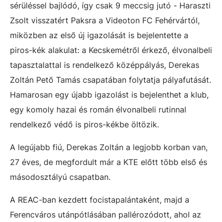
sérüléssel bajlódó, így csak 9 meccsig jutó - Haraszti
Zsolt visszatért Paksra a Videoton FC Fehérvártól,
miközben az első új igazolását is bejelentette a
piros-kék alakulat: a Kecskemétről érkező, élvonalbeli
tapasztalattal is rendelkező középpályás, Derekas
Zoltán Pető Tamás csapatában folytatja pályafutását.
Hamarosan egy újabb igazolást is bejelenthet a klub,
egy komoly hazai és román élvonalbeli rutinnal
rendelkező védő is piros-kékbe öltözik.
A legújabb fiú, Derekas Zoltán a legjobb korban van,
27 éves, de megfordult már a KTE előtt több első és
másodosztályú csapatban.
A REAC-ban kezdett focistapalántaként, majd a
Ferencváros utánpótlásában pallérozódott, ahol az