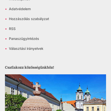
•
Adatvédelem
•
Hozzászólás szabályzat
•
RSS
•
Panaszügyintézés
•
Választási irányelvek
Csatlakozz közösségünkhöz!