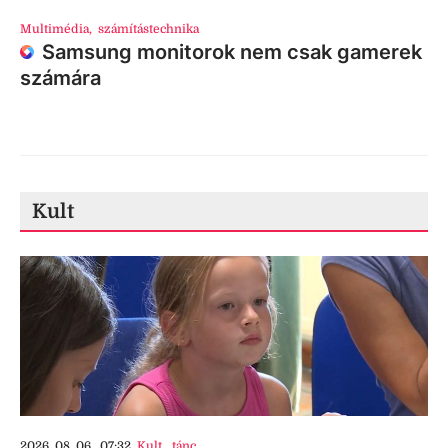
Multimédia
,
számítástechnika
Samsung monitorok nem csak gamerek
számára
Kult
2026. 08. 06., 07:32
Kult
,
tánc