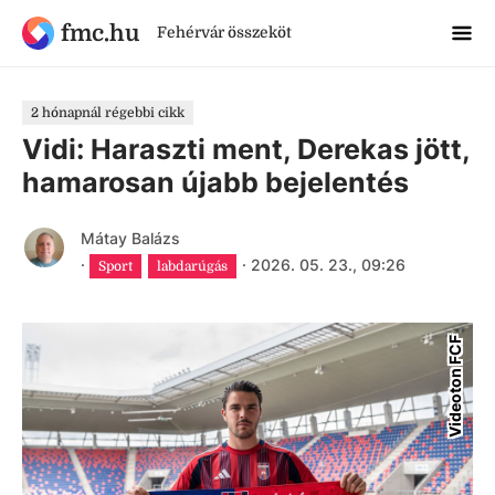
fmc.hu
Fehérvár összeköt
2 hónapnál régebbi cikk
Vidi: Haraszti ment, Derekas jött,
hamarosan újabb bejelentés
Mátay Balázs
·
·
2026. 05. 23., 09:26
Sport
labdarúgás
Videoton FCF