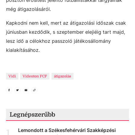
poszton erősítést jelentő futballistákkal tárgyalnak
még átigazolásáról.
Kapkodni nem kell, mert az átigazolási időszak csak
júniusban kezdődik, s szeptember elejiéig tart majd,
lesz idő a célokhoz passzoló játékosállomány
kialakításához.
Vidi
Videoton FCF
átigazolás
Legnépszerűbb
Lemondott a Székesfehérvári Szakképzési
1
.