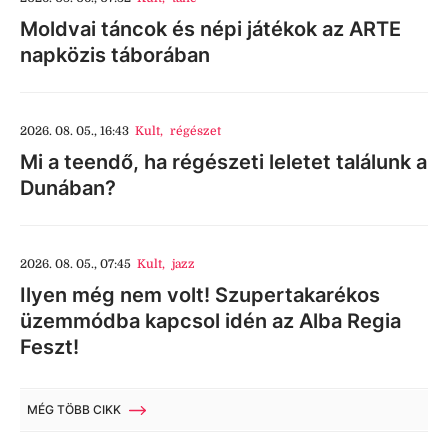
Moldvai táncok és népi játékok az ARTE
napközis táborában
2026. 08. 05., 16:43
Kult
,
régészet
Mi a teendő, ha régészeti leletet találunk a
Dunában?
2026. 08. 05., 07:45
Kult
,
jazz
Ilyen még nem volt! Szupertakarékos
üzemmódba kapcsol idén az Alba Regia
Feszt!
MÉG TÖBB CIKK