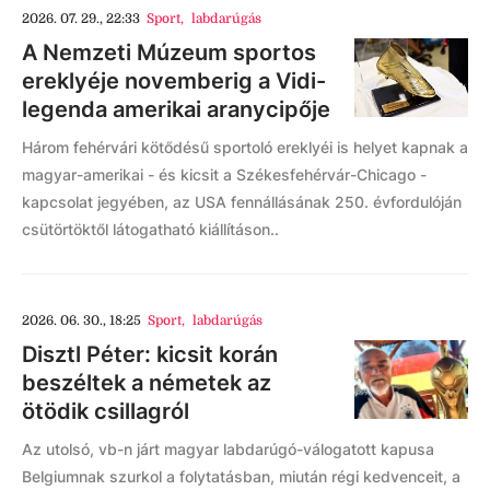
2026. 07. 29., 22:33
Sport
,
labdarúgás
A Nemzeti Múzeum sportos
ereklyéje novemberig a Vidi-
legenda amerikai aranycipője
Három fehérvári kötődésű sportoló ereklyéi is helyet kapnak a
magyar-amerikai - és kicsit a Székesfehérvár-Chicago -
kapcsolat jegyében, az USA fennállásának 250. évfordulóján
csütörtöktől látogatható kiállításon..
2026. 06. 30., 18:25
Sport
,
labdarúgás
Disztl Péter: kicsit korán
beszéltek a németek az
ötödik csillagról
Az utolsó, vb-n járt magyar labdarúgó-válogatott kapusa
Belgiumnak szurkol a folytatásban, miután régi kedvenceit, a