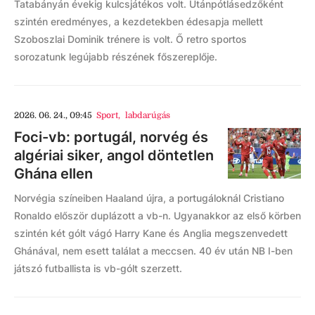
Tatabányán évekig kulcsjátékos volt. Utánpótlásedzőként
szintén eredményes, a kezdetekben édesapja mellett
Szoboszlai Dominik trénere is volt. Ő retro sportos
sorozatunk legújabb részének főszereplője.
2026. 06. 24., 09:45
Sport
,
labdarúgás
Foci-vb: portugál, norvég és
algériai siker, angol döntetlen
Ghána ellen
Norvégia színeiben Haaland újra, a portugáloknál Cristiano
Ronaldo először duplázott a vb-n. Ugyanakkor az első körben
szintén két gólt vágó Harry Kane és Anglia megszenvedett
Ghánával, nem esett találat a meccsen. 40 év után NB I-ben
játszó futballista is vb-gólt szerzett.