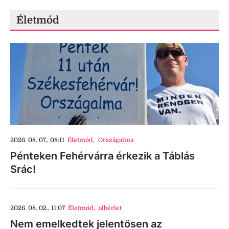
Életmód
2026. 08. 07., 08:11
Életmód
,
Országalma
Pénteken Fehérvárra érkezik a Táblás
Srác!
2026. 08. 02., 11:07
Életmód
,
albérlet
Nem emelkedtek jelentősen az