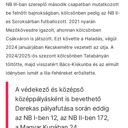
NB III-ban szereplő második csapatban mutatkozott
be felnőtt bajnokságban, kölcsönben pedig az NB II-
es Soroksárban futballozott. 2021 nyarán
Mezőkövesdre igazolt, ahonnan kölcsönben
Csákváron is játszott. Ezt követte a Haladás, végül
2024 januárjában Kecskemétre vezetett az útja. A
2024/2025-ös szezont kölcsönben Tatabányán
töltötte, majd visszatért Bács-Kiskunba és az elmúlt
idényben ismét a lila-fehéreket erősítette.
A védekező és középső
középpályásként is bevethető
Derekas pályafutása során eddig
az NB I-ben 12, az NB II-ben 172,
a Magyar Kupában 24