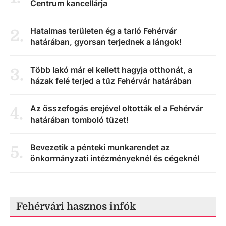
Centrum kancellárja
Hatalmas területen ég a tarló Fehérvár
2
.
határában, gyorsan terjednek a lángok!
Több lakó már el kellett hagyja otthonát, a
3
.
házak felé terjed a tűz Fehérvár határában
Az összefogás erejével oltották el a Fehérvár
4
.
határában tomboló tüzet!
Bevezetik a pénteki munkarendet az
5
.
önkormányzati intézményeknél és cégeknél
Fehérvári hasznos infók