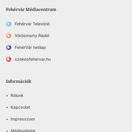
Fehérvár Médiacentrum
Fehérvár Televízió
Vörösmarty Rádió
FehérVár hetilap
szekesfehervar.hu
Információk
•
Rólunk
•
Kapcsolat
•
Impresszum
•
Médiaajánlat