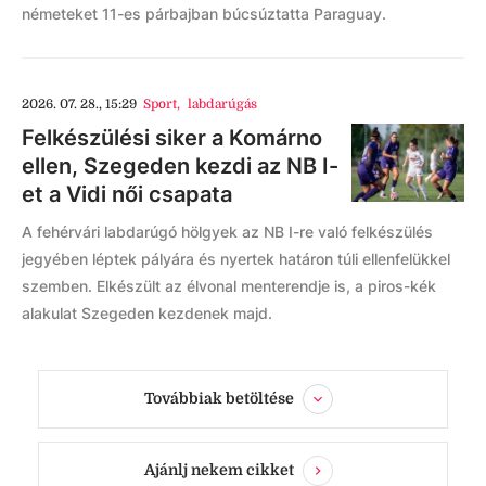
németeket 11-es párbajban búcsúztatta Paraguay.
2026. 07. 28., 15:29
Sport
,
labdarúgás
Felkészülési siker a Komárno
ellen, Szegeden kezdi az NB I-
et a Vidi női csapata
A fehérvári labdarúgó hölgyek az NB I-re való felkészülés
jegyében léptek pályára és nyertek határon túli ellenfelükkel
szemben. Elkészült az élvonal menterendje is, a piros-kék
alakulat Szegeden kezdenek majd.
Továbbiak betöltése
Ajánlj nekem cikket