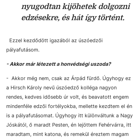
nyugodtan kijöhetek dolgozni
edzésekre, és hát így történt.
Ezzel kezdődött igazából az úszóedzői
pályafutásom.
- Akkor már létezett a honvédségi uszoda?
- Akkor még nem, csak az Árpád fürdő. Úgyhogy ez
a Hirsch Károly nevű úszóedző kolléga nagyon
rendes, kedves idősebb úr volt, és beavatott engem
mindenféle edzői fortélyokba, mellette kezdtem el én
is a pályafutásomat. Úgyhogy itt különváltunk a Nagy
Jóskától, ő maradt Pesten, én lejöttem Fehérvárra, itt
maradtam, mint katona, és remekül éreztem magam