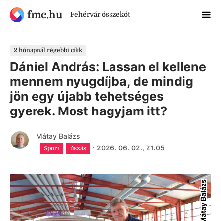
fmc.hu
Fehérvár összeköt
2 hónapnál régebbi cikk
Dániel András: Lassan el kellene
mennem nyugdíjba, de mindig
jön egy újabb tehetséges
gyerek. Most hagyjam itt?
Mátay Balázs
·
·
2026. 06. 02., 21:05
Sport
úszás
Mátay Balázs