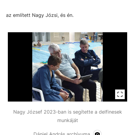
az említett Nagy Józsi, és én.
Nagy József 2023-ban is segítette a delfinesek
munkáját
Dániel András archívuma