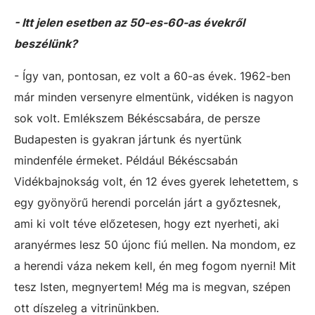
- Itt jelen esetben az 50-es-60-as évekről
beszélünk?
- Így van, pontosan, ez volt a 60-as évek. 1962-ben
már minden versenyre elmentünk, vidéken is nagyon
sok volt. Emlékszem Békéscsabára, de persze
Budapesten is gyakran jártunk és nyertünk
mindenféle érmeket. Például Békéscsabán
Vidékbajnokság volt, én 12 éves gyerek lehetettem, s
egy gyönyörű herendi porcelán járt a győztesnek,
ami ki volt téve előzetesen, hogy ezt nyerheti, aki
aranyérmes lesz 50 újonc fiú mellen. Na mondom, ez
a herendi váza nekem kell, én meg fogom nyerni! Mit
tesz Isten, megnyertem! Még ma is megvan, szépen
ott díszeleg a vitrinünkben.