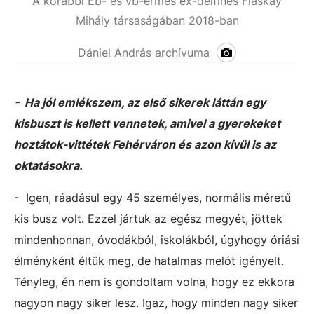
A korábbi Eb- és vb-érmes ex-delfines Flaskay
Mihály társaságában 2018-ban
Dániel András archívuma
- Ha jól emlékszem, az első sikerek láttán egy
kisbuszt is kellett vennetek, amivel a gyerekeket
hoztátok-vittétek Fehérváron és azon kívül is az
oktatásokra.
- Igen, ráadásul egy 45 személyes, normális méretű
kis busz volt. Ezzel jártuk az egész megyét, jöttek
mindenhonnan, óvodákból, iskolákból, úgyhogy óriási
élményként éltük meg, de hatalmas melót igényelt.
Tényleg, én nem is gondoltam volna, hogy ez ekkora
nagyon nagy siker lesz. Igaz, hogy minden nagy siker