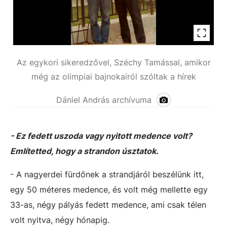
Az egykori sikeredzővel, Széchy Tamással, amikor
még az olimpiai bajnokairól szóltak a hírek
Dániel András archívuma
- Ez fedett uszoda vagy nyitott medence volt?
Említetted, hogy a strandon úsztatok.
- A nagyerdei fürdőnek a strandjáról beszélünk itt,
egy 50 méteres medence, és volt még mellette egy
33-as, négy pályás fedett medence, ami csak télen
volt nyitva, négy hónapig.