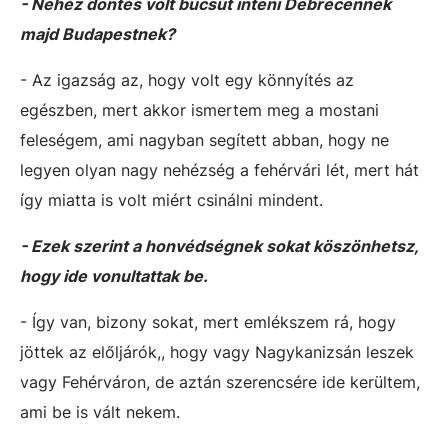
- Nehéz döntés volt búcsút inteni Debrecennek
majd Budapestnek?
- Az igazság az, hogy volt egy könnyítés az
egészben, mert akkor ismertem meg a mostani
feleségem, ami nagyban segített abban, hogy ne
legyen olyan nagy nehézség a fehérvári lét, mert hát
így miatta is volt miért csinálni mindent.
- Ezek szerint a honvédségnek sokat köszönhetsz,
hogy ide vonultattak be.
- Így van, bizony sokat, mert emlékszem rá, hogy
jöttek az előljárók,, hogy vagy Nagykanizsán leszek
vagy Fehérváron, de aztán szerencsére ide kerültem,
ami be is vált nekem.