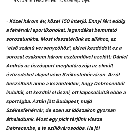
aktuális részének főszereplője.
- Közel három év, közel 150 interjú. Ennyi fért eddig
a fehérvári sportikonokat, legendákat bemutató
sorozatunkba. Most visszatérünk az alfához, az
"első számú versenyzőhöz", akivel kezdődött ez a
sorozat csaknem három esztendővel ezelőtt: Dániel
András az úszósport meghatározója az elmúlt
évtizedeket alapul véve Székesfehérváron. Arról
beszéltünk anno a kezdetekkor, hogy Debrecenből
indultál, ott kezdtél el úszni, ott kapcsolódtál ebbe a
sportágba. Aztán jött Budapest, majd
Székesfehérvár, de ezen az időszakon gyorsan
áthaladtunk. Most egy picit térjünk vissza
Debrecenbe, a te szülővárosodba. Ha jól