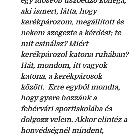
egy idősebb úszóedző kolléga,
aki ismert, látta, hogy
kerékpározom, megállított és
nekem szegezte a kérdést: te
mit csinálsz? Miért
kerékpározol katona ruhában?
Hát, mondom, itt vagyok
katona, a kerékpárosok
között. Erre egyből mondta,
hogy gyere hozzánk a
fehérvári sportiskolába és
dolgozz velem. Akkor elintéz a
honvédségnél mindent,