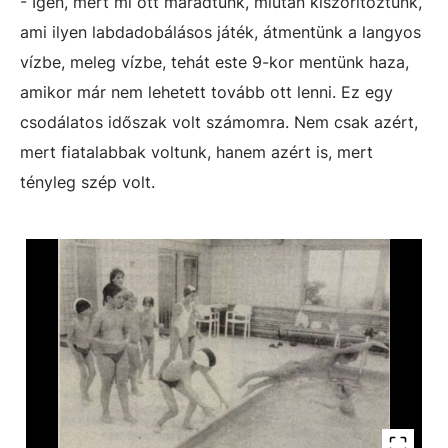
- Igen, mert mi ott maradtunk, miután kiszorítóztunk,
ami ilyen labdadobálásos játék, átmentünk a langyos
vízbe, meleg vízbe, tehát este 9-kor mentünk haza,
amikor már nem lehetett tovább ott lenni. Ez egy
csodálatos időszak volt számomra. Nem csak azért,
mert fiatalabbak voltunk, hanem azért is, mert
tényleg szép volt.