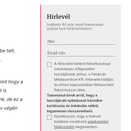
Hírlevél
Iratkozz fel már most hamarosan
induló heti hírlevelünkre!
e telt,
.
A Hírlevélre történő feliratkozással
✓
önkéntesen, kifejezetten
hozzájárulok ahhoz, a Fehérvár
Médiacentrum Kft. hírlevelet küldjön,
int hogy a
és ehhez kapcsolódóan felhasználói
 is
fiókot hozzon létre.
Tudomásul bírok arról, hogy a
k, de ez a
hozzájáruló nyilatkozat bármikor
korlátozás és indokolás nélkül,
év végén
ingyenesen visszavonható.
Nyilatkozom, hogy a hírlevél
✓
küldésre vonatkozó
adatkezelési
tájékoztatót
megismertem.