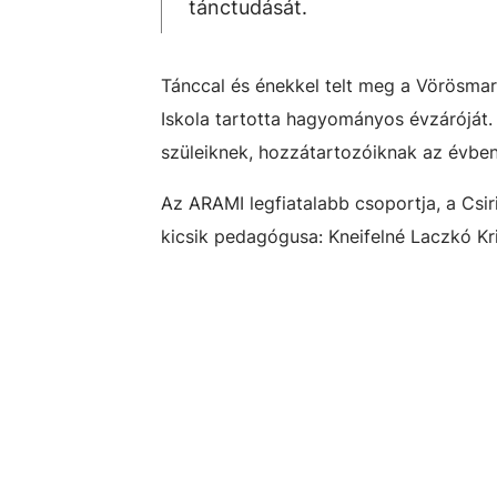
tánctudását.
Tánccal és énekkel telt meg a Vörösmar
Iskola tartotta hagyományos évzáróját. 
szüleiknek, hozzátartozóiknak az évben
Az ARAMI legfiatalabb csoportja, a Csir
kicsik pedagógusa: Kneifelné Laczkó Kri