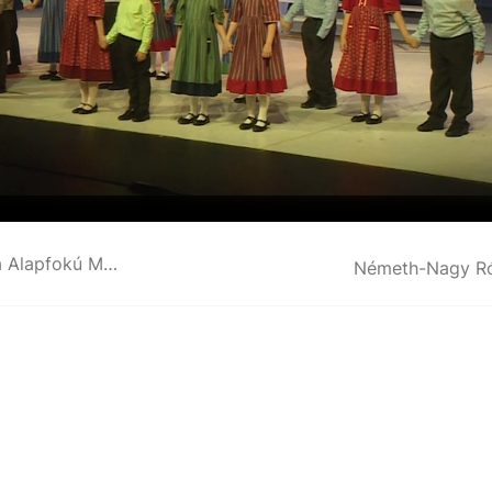
Évzáró gálaműsort adott az Alba Regia Alapfokú Művészeti Iskola
Németh-Nagy R