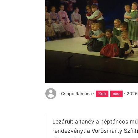
Csapó Ramóna
·
·
2026.
Kult
tánc
Lezárult a tanév a néptáncos műv
rendezvényt a Vörösmarty Szín