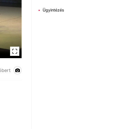
•
Ügyintézés
óbert