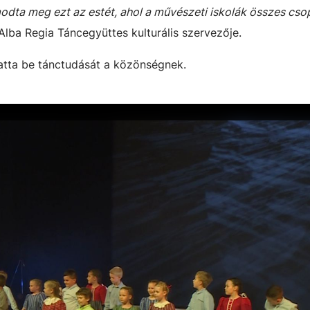
dta meg ezt az estét, ahol a művészeti iskolák összes cso
Alba Regia Táncegyüttes kulturális szervezője.
tta be tánctudását a közönségnek.