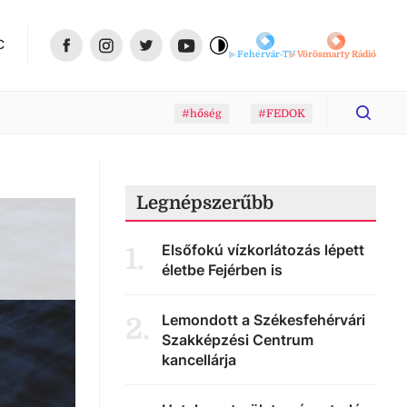
C
Fehérvár-TV
Vörösmarty Rádió
#hőség
#FEDOK
Legnépszerűbb
Elsőfokú vízkorlátozás lépett
1
.
életbe Fejérben is
Lemondott a Székesfehérvári
2
.
Szakképzési Centrum
kancellárja