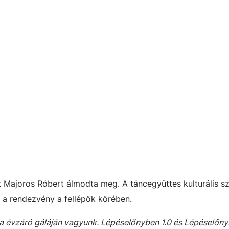
Majoros Róbert álmodta meg. A táncegyüttes kulturális s
a rendezvény a fellépők körében.
la évzáró gáláján vagyunk. Lépéselőnyben 1.0 és Lépéselőny