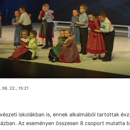
 06. 22., 15:21
észeti iskolákban is, ennek alkalmából tartottak év
házban. Az eseményen összesen 8 csoport mutatta b