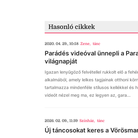
Hasonló cikkek
2020. 04. 29., 10:58
Zene
,
tánc
Parádés videóval ünnepli a Par
világnapját
Igazan lenyűgöző felvétellel rukkolt elő a feh
alkalmából, amely lelkes tagjainak otthoni kö
tartalmazza mindenféle stílusos kellékkel és
videót nézel meg ma, ez legyen az, gara...
2026. 02. 09., 11:39
Színház
,
tánc
Új táncosokat keres a Vörösma