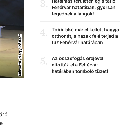
Hatalmas területen ég a tarló
3
.
Fehérvár határában, gyorsan
terjednek a lángok!
Több lakó már el kellett hagyja
4
.
otthonát, a házak felé terjed a
Németh-Nagy Róbert
tűz Fehérvár határában
Az összefogás erejével
5
.
oltották el a Fehérvár
határában tomboló tüzet!
záró
e