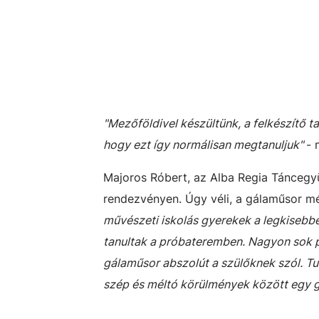
"Mezőföldivel készültünk, a felkészítő t
hogy ezt így normálisan megtanuljuk"
- 
Majoros Róbert, az Alba Regia Táncegyü
rendezvényen. Úgy véli, a gálaműsor m
művészeti iskolás gyerekek a legkisebb
tanultak a próbateremben. Nagyon sok p
gálaműsor abszolút a szülőknek szól. Tu
szép és méltó körülmények között egy gá