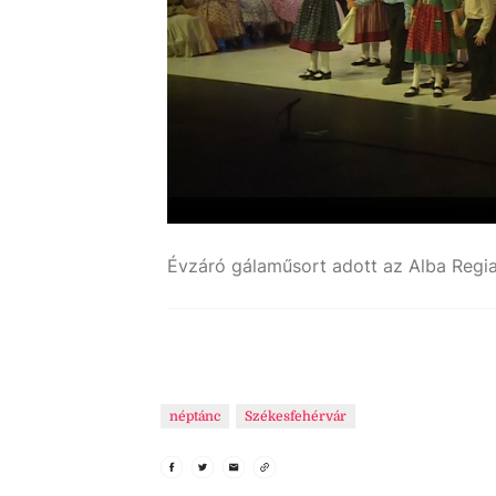
néptánc
Székesfehérvár