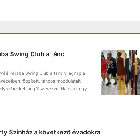
aba Swing Club a tánc
érvári Paraba Swing Club a tánc világnapja
rnyezetben rögzített, táncos mozdulatait
 helyszínekkel megfűszerezve. Ha csak egy
rty Színház a következő évadokra