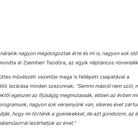
anáraink nagyon megdolgoztak érte és mi is, nagyon sok időb
mondta el Zsemberi Teodóra, az egyik néptáncos növendék
ttes művészeti vezetője maga is fellépett csapatával a
éltó lezárása minden szezonnak:
"Semmi másról nem szól, m
ektől egészen az ifjúságig megmutassák, ebben az évben mit
rogramunk, nagyon sok versenyünk van, sikeres évet zártun
dják, hogy mi történik a gyerekekkel, de azt gondolom, az 
laműsorral lezárhatjuk az évet."