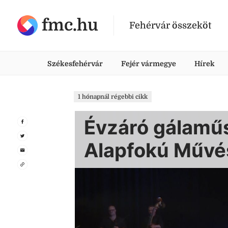
fmc.hu
Fehérvár összeköt
Székesfehérvár
Fejér vármegye
Hírek
1 hónapnál régebbi cikk
Évzáró gálaműs
Alapfokú Művés