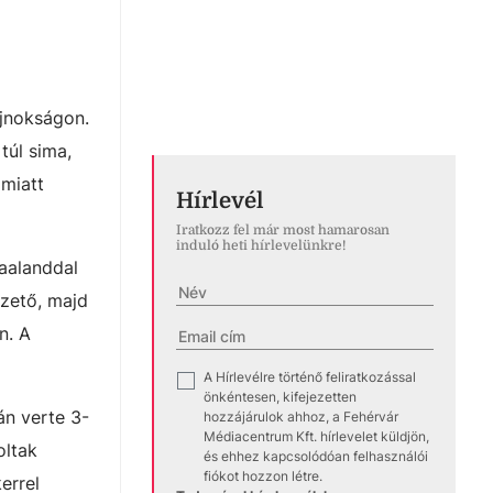
ó
ajnokságon.
túl sima,
 miatt
Hírlevél
Iratkozz fel már most hamarosan
induló heti hírlevelünkre!
Haalanddal
ezető, majd
n. A
A Hírlevélre történő feliratkozással
✓
önkéntesen, kifejezetten
án verte 3-
hozzájárulok ahhoz, a Fehérvár
Médiacentrum Kft. hírlevelet küldjön,
oltak
és ehhez kapcsolódóan felhasználói
fiókot hozzon létre.
errel