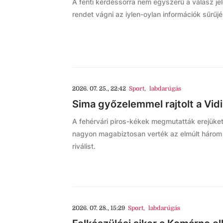
A fenti kérdéssorra nem egyszerű a válasz je
rendet vágni az iylen-oylan információk sűrűjébe
2026. 07. 25., 22:42
Sport
,
labdarúgás
Sima győzelemmel rajtolt a Vid
A fehérvári piros-kékek megmutatták erejüke
nagyon magabiztosan verték az elmúlt három 
riválist.
2026. 07. 28., 15:29
Sport
,
labdarúgás