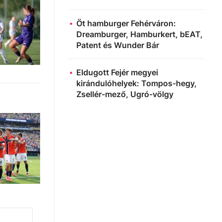
Öt hamburger Fehérváron:
Dreamburger, Hamburkert, bEAT,
Patent és Wunder Bár
Eldugott Fejér megyei
kirándulóhelyek: Tompos-hegy,
Zsellér-mező, Ugró-völgy