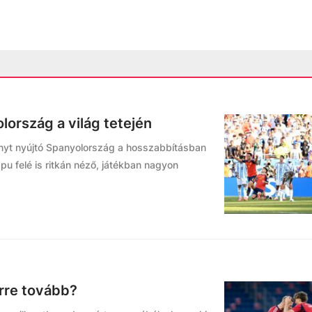
lország a világ tetején
ményt nyújtó Spanyolország a hosszabbításban
apu felé is ritkán néző, játékban nagyon
merre tovább?