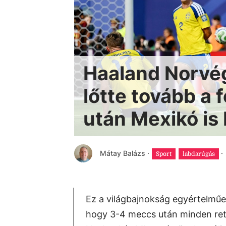
Haaland Norvég
lőtte tovább a 
után Mexikó is 
Mátay Balázs
·
·
Sport
labdarúgás
Ez a világbajnokság egyértelműe
hogy 3-4 meccs után minden ret