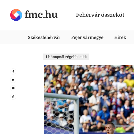
fmc.hu
Fehérvár összeköt
Székesfehérvár
Fejér vármegye
Hírek
1 hónapnál régebbi cikk