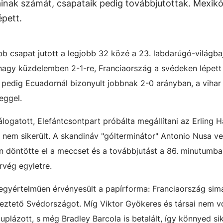
inak számát, csapataik pedig továbbjutottak. Mexik
épett.
b csapat jutott a legjobb 32 közé a 23. labdarúgó-világb
nagy küzdelemben 2-1-re, Franciaország a svédeken lépett 
 pedig Ecuadornál bizonyult jobbnak 2-0 arányban, a vihar
eggel.
álogatott, Elefántcsontpart próbálta megállítani az Erling 
de nem sikerült. A skandináv "gólterminátor" Antonio Nusa v
en döntötte el a meccset és a továbbjutást a 86. minutumba
rvég egyletre.
 egyértelműen érvényesült a papírforma: Franciaország sim
lyeztető Svédországot. Míg Viktor Gyökeres és társai nem v
plázott, s még Bradley Barcola is betalált, így könnyed sik