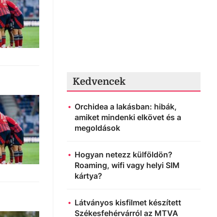
Kedvencek
Orchidea a lakásban: hibák,
amiket mindenki elkövet és a
megoldások
Hogyan netezz külföldön?
Roaming, wifi vagy helyi SIM
kártya?
Látványos kisfilmet készített
Székesfehérvárról az MTVA