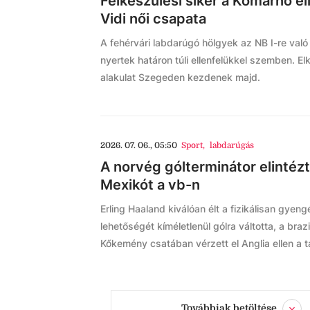
Felkészülési siker a Komárno el
Vidi női csapata
A fehérvári labdarúgó hölgyek az NB I-re való
nyertek határon túli ellenfelükkel szemben. El
alakulat Szegeden kezdenek majd.
2026. 07. 06., 05:50
Sport
,
labdarúgás
A norvég gólterminátor elintézte
Mexikót a vb-n
Erling Haaland kiválóan élt a fizikálisan gyen
lehetőségét kíméletlenül gólra váltotta, a braz
Kőkemény csatában vérzett el Anglia ellen a 
Továbbiak betöltése