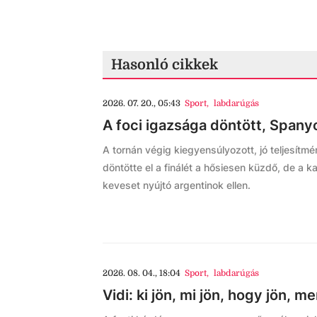
Hasonló cikkek
2026. 07. 20., 05:43
Sport
,
labdarúgás
A foci igazsága döntött, Spanyo
A tornán végig kiegyensúlyozott, jó teljesít
döntötte el a finálét a hősiesen küzdő, de a k
keveset nyújtó argentinok ellen.
2026. 08. 04., 18:04
Sport
,
labdarúgás
Vidi: ki jön, mi jön, hogy jön, 