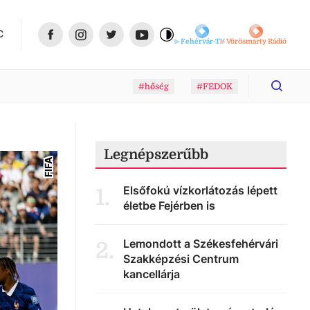
C
Fehérvár-TV
Vörösmarty Rádió
#hőség
#FEDOK
Legnépszerűbb
FIFA
Elsőfokú vízkorlátozás lépett
1
.
életbe Fejérben is
Lemondott a Székesfehérvári
2
.
Szakképzési Centrum
kancellárja