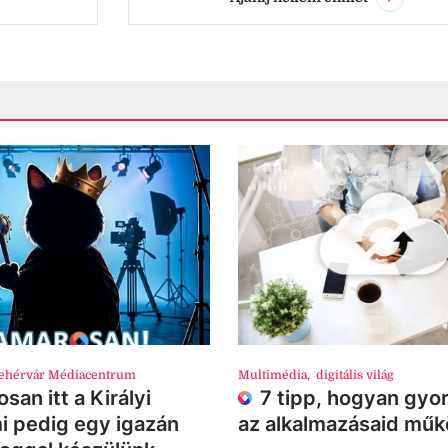
ehérvár Médiacentrum
Multimédia
,
digitális világ
san itt a Királyi
7 tipp, hogyan gyor
i pedig egy igazán
az alkalmazásaid mű