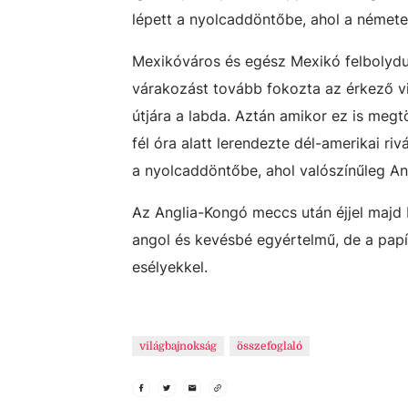
lépett a nyolcaddöntőbe, ahol a németeket
Mexikóváros és egész Mexikó felbolydult
várakozást tovább fokozta az érkező vih
útjára a labda. Aztán amikor ez is megt
fél óra alatt lerendezte dél-amerikai riv
a nyolcaddöntőbe, ahol valószínűleg Ang
Az Anglia-Kongó meccs után éjjel majd 
angol és kevésbé egyértelmű, de a papír
esélyekkel.
világbajnokság
összefoglaló