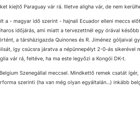
 kiejtő Paraguay vár rá. Illetve aligha vár, de nem kerülhet
 a - magyar idő szerint - hajnali Ecuador elleni meccs előt
aros időjárás, ami miatt a tervezettnél egy órával később 
örtént, a társházigazda
Quinones és R. Jiménez góljaival gy
álisát, így csúcsra járatva a népünnepélyt
2-0-ás sikerével 
lia vár rá, feltéve, ha ma este legyőzi a Kongói DK-t.
Belgium Szenegállal meccsel. Mindkettő remek csatát ígér, 
forma szerinti (ha van még olyan egyáltalán...) inkább bel