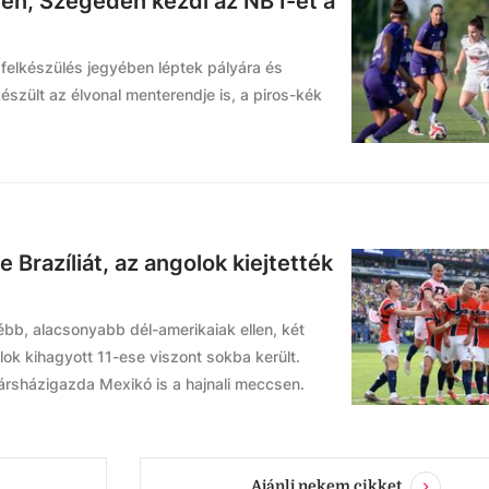
len, Szegeden kezdi az NB I-et a
 felkészülés jegyében léptek pályára és
készült az élvonal menterendje is, a piros-kék
 Brazíliát, az angolok kiejtették
gébb, alacsonyabb dél-amerikaiak ellen, két
ilok kihagyott 11-ese viszont sokba került.
társházigazda Mexikó is a hajnali meccsen.
Ajánlj nekem cikket