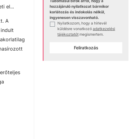
Tudomásul bírok arról, hogy a
i el...
hozzájáruló nyilatkozat bármikor
korlátozás és indokolás nélkül,
ingyenesen visszavonható.
t. A
Nyilatkozom, hogy a hírlevél
✓
küldésre vonatkozó
adatkezelési
indult
tájékoztatót
megismertem.
akorlatilag
Feliratkozás
masírozott
erőteljes
ga