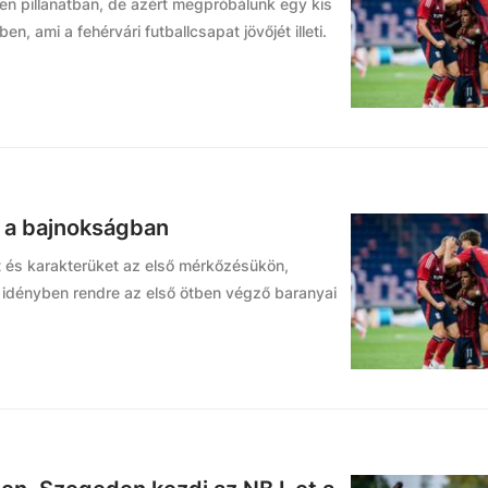
len pillanatban, de azért megpróbálunk egy kis
n, ami a fehérvári futballcsapat jövőjét illeti.
i a bajnokságban
t és karakterüket az első mérkőzésükön,
idényben rendre az első ötben végző baranyai