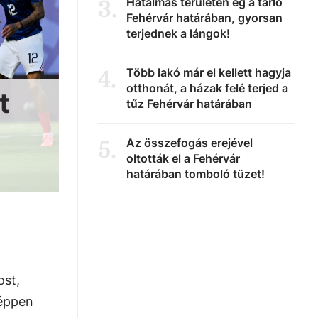
Hatalmas területen ég a tarló
3
.
Fehérvár határában, gyorsan
terjednek a lángok!
Több lakó már el kellett hagyja
4
.
otthonát, a házak felé terjed a
t
tűz Fehérvár határában
Az összefogás erejével
5
.
oltották el a Fehérvár
határában tomboló tüzet!
ost,
 éppen