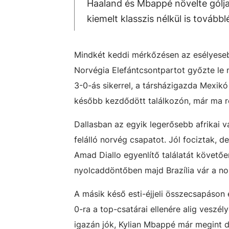
Haaland és Mbappé növelte gólja
kiemelt klasszis nélkül is továbbl
Mindkét keddi mérkőzésen az esélyeseb
Norvégia Elefántcsontpartot győzte le 
3-0-ás sikerrel, a társházigazda Mexikó
később kezdődött találkozón, már ma r
Dallasban az egyik legerősebb afrikai v
felálló norvég csapatot. Jól fociztak, 
Amad Diallo egyenlítő találatát követő
nyolcaddöntőben majd Brazília vár a no
A másik késő esti-éjjeli összecsapáson
0-ra a top-csatárai ellenére alig veszé
igazán jók, Kylian Mbappé már megint du