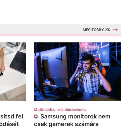
MÉG TÖBB CIKK
Multimédia
,
számítástechnika
sítsd fel
Samsung monitorok nem
ködését
csak gamerek számára