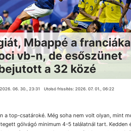
iát, Mbappé a franciáka
foci vb-n, de esőszünet
bejutott a 32 közé
2026. 06. 30., 23:31
Utolsó frissítés: 2026. 07. 01., 06:22
n a top-csatároké. Még soha nem volt olyan, mint m
tegett gólvágó minimum 4-5 találatnál tart. Kedden