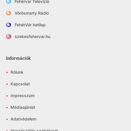
Fehérvár Televízió
Vörösmarty Rádió
FehérVár hetilap
szekesfehervar.hu
Információk
•
Rólunk
•
Kapcsolat
•
Impresszum
•
Médiaajánlat
•
Adatvédelem
•
Hozzászólás szabályzat