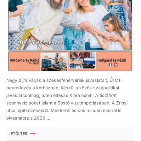
Négy díjra várják a székesfehérváriak javaslatait, Új CT-
berendezés a kórházban, Készül a közös szakpolitikai
javaslatcsomag, Isten éltesse Klára nénit!, A tisztított
szennyvíz sokat jelent a Sóstó vízutánpótlásában, A Zrínyi
utcai építkezésekről. Minderről és sok minden másról is
olvashatsz a 2026....
LETÖLTÉS