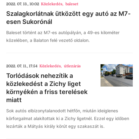
2022. 07. 13., 10:02
Közlekedés
,
baleset
Szalagkorlátnak ütközött egy autó az M7-
esen Sukorónál
Baleset történt az M7-es autópályán, a 49-es kilométer
közelében, a Balaton felé vezető oldalon.
2022. 07. 11., 17:54
Közlekedés
,
útlezárás
Torlódások nehezítik a
közlekedést a Zichy liget
környékén a friss terelések
miatt
Sok autós elbizonytalanodott hétfőn, miután ideiglenes
körforgalmat alakítottak ki a Zichy ligetnél. Ezzel egy időben
lezárták a Mátyás király körút egy szakaszát is.