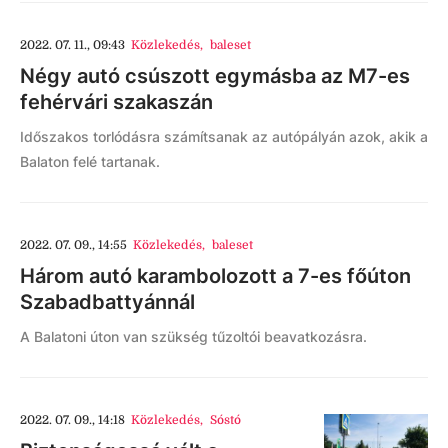
2022. 07. 11., 09:43
Közlekedés
,
baleset
Négy autó csúszott egymásba az M7-es
fehérvári szakaszán
Időszakos torlódásra számítsanak az autópályán azok, akik a
Balaton felé tartanak.
2022. 07. 09., 14:55
Közlekedés
,
baleset
Három autó karambolozott a 7-es főúton
Szabadbattyánnál
A Balatoni úton van szükség tűzoltói beavatkozásra.
2022. 07. 09., 14:18
Közlekedés
,
Sóstó