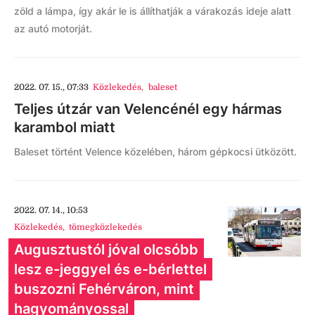
zöld a lámpa, így akár le is állíthatják a várakozás ideje alatt
az autó motorját.
2022. 07. 15., 07:33
Közlekedés
,
baleset
Teljes útzár van Velencénél egy hármas
karambol miatt
Baleset történt Velence közelében, három gépkocsi ütközött.
2022. 07. 14., 10:53
Közlekedés
,
tömegközlekedés
Augusztustól jóval olcsóbb
lesz e-jeggyel és e-bérlettel
buszozni Fehérváron, mint
hagyományossal