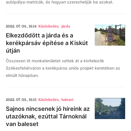
autópálya-matricák, és hogyan szerezhetjük be azokat.
2022. 07. 04., 16:14
Közlekedés
,
járda
Elkezdődött a járda és a
kerékpársáv építése a Kiskút
útján
Összesen öt munkaterületet vettek át a kivitelezők
Székesfehérváron a kerékpáros uniós projekt keretében az
elmúlt hónapban.
2022. 07. 03., 16:15
Közlekedés
,
baleset
Sajnos nincsenek jó híreink az
utazóknak, ezúttal Tárnoknál
van baleset