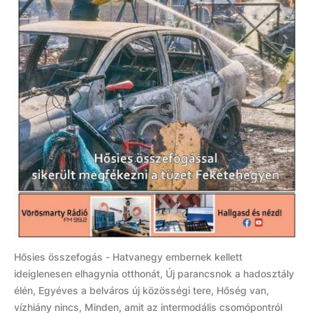
Hősies összefogás - Hatvanegy embernek kellett
ideiglenesen elhagynia otthonát, Új parancsnok a hadosztály
élén, Egyéves a belváros új közösségi tere, Hőség van,
vízhiány nincs, Minden, amit az intermodális csomópontról