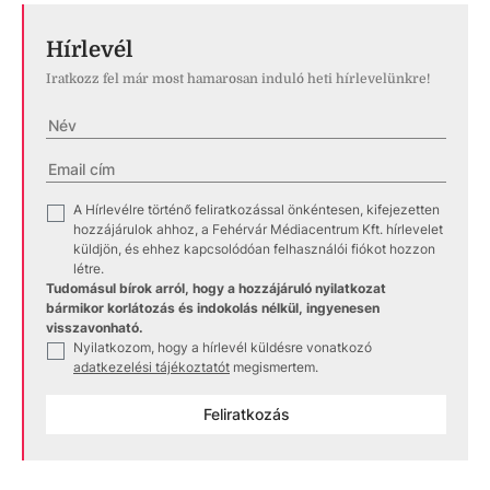
Hírlevél
Iratkozz fel már most hamarosan induló heti hírlevelünkre!
A Hírlevélre történő feliratkozással önkéntesen, kifejezetten
✓
hozzájárulok ahhoz, a Fehérvár Médiacentrum Kft. hírlevelet
küldjön, és ehhez kapcsolódóan felhasználói fiókot hozzon
létre.
Tudomásul bírok arról, hogy a hozzájáruló nyilatkozat
bármikor korlátozás és indokolás nélkül, ingyenesen
visszavonható.
Nyilatkozom, hogy a hírlevél küldésre vonatkozó
✓
adatkezelési tájékoztatót
megismertem.
Feliratkozás