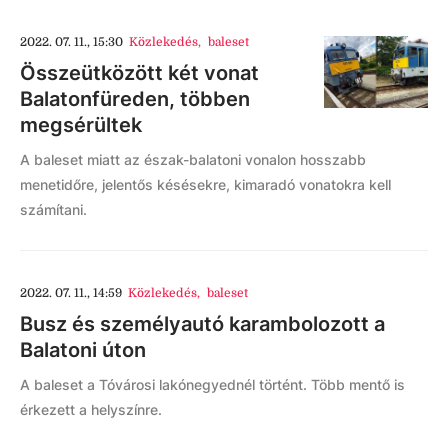
2022. 07. 11., 15:30
Közlekedés
,
baleset
Összeütközött két vonat
Balatonfüreden, többen
megsérültek
A baleset miatt az észak-balatoni vonalon hosszabb
menetidőre, jelentős késésekre, kimaradó vonatokra kell
számítani.
2022. 07. 11., 14:59
Közlekedés
,
baleset
Busz és személyautó karambolozott a
Balatoni úton
A baleset a Tóvárosi lakónegyednél történt. Több mentő is
érkezett a helyszínre.