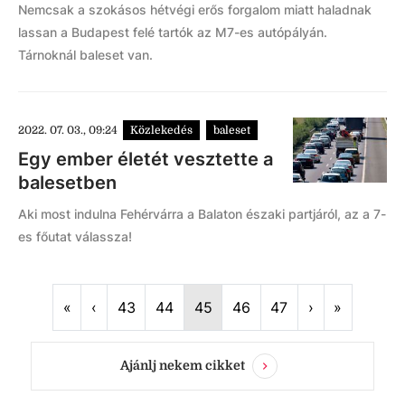
Nemcsak a szokásos hétvégi erős forgalom miatt haladnak
lassan a Budapest felé tartók az M7-es autópályán.
Tárnoknál baleset van.
2022. 07. 03., 09:24
Közlekedés
baleset
Egy ember életét vesztette a
balesetben
Aki most indulna Fehérvárra a Balaton északi partjáról, az a 7-
es főutat válassza!
First
Previous
Next
Last
«
‹
43
44
45
46
47
›
»
Ajánlj nekem cikket