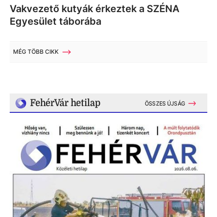
Vakvezető kutyák érkeztek a SZÉNA
Egyesület táborába
MÉG TÖBB CIKK
FehérVár hetilap
ÖSSZES ÚJSÁG