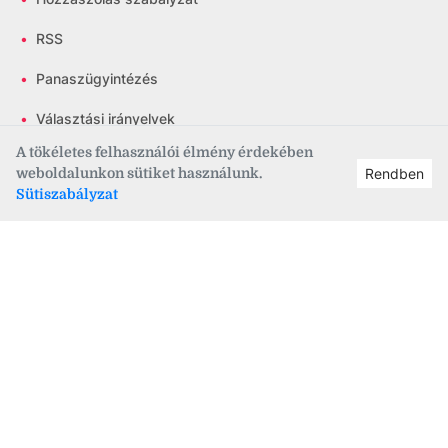
•
RSS
•
Panaszügyintézés
•
Választási irányelvek
A tökéletes felhasználói élmény érdekében
weboldalunkon sütiket használunk.
Rendben
Sütiszabályzat
Csatlakozz közösségünkhöz!