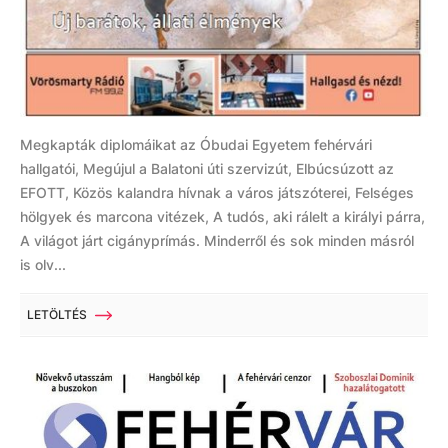
Megkapták diplomáikat az Óbudai Egyetem fehérvári
hallgatói, Megújul a Balatoni úti szervizút, Elbúcsúzott az
EFOTT, Közös kalandra hívnak a város játszóterei, Felséges
hölgyek és marcona vitézek, A tudós, aki rálelt a királyi párra,
A világot járt cigányprímás. Minderről és sok minden másról
is olv...
LETÖLTÉS