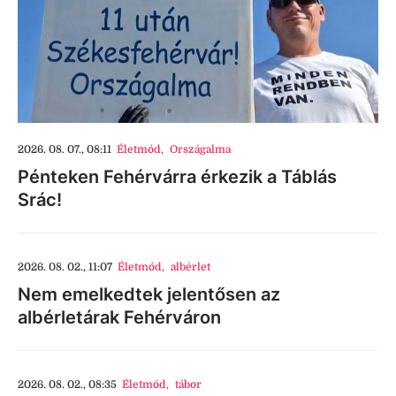
2026. 08. 07., 08:11
Életmód
,
Országalma
Pénteken Fehérvárra érkezik a Táblás
Srác!
2026. 08. 02., 11:07
Életmód
,
albérlet
Nem emelkedtek jelentősen az
albérletárak Fehérváron
2026. 08. 02., 08:35
Életmód
,
tábor