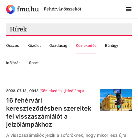
fmc.hu
Fehérvár összeköt
Hírek
Összes
Közélet
Gazdaság
Közlekedés
Bűnügy
Időjárás
Sport
2022. 07. 15., 09:18
Közlekedés
,
jelzőlámpa
16 fehérvári
kereszteződésben szereltek
fel visszaszámlálót a
jelzőlámpákhoz
A visszaszámlálók jelzik a sofőröknek, hogy mikor lesz újra