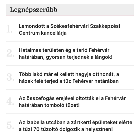
Legnépszerűbb
Lemondott a Székesfehérvári Szakképzési
1
.
Centrum kancellárja
Hatalmas területen ég a tarló Fehérvár
2
.
határában, gyorsan terjednek a lángok!
Több lakó már el kellett hagyja otthonát, a
3
.
házak felé terjed a tűz Fehérvár határában
Az összefogás erejével oltották el a Fehérvár
4
.
határában tomboló tüzet!
Az Izabella utcában a zártkerti épületeket elérte
5
.
a tűz! 70 tűzoltó dolgozik a helyszínen!