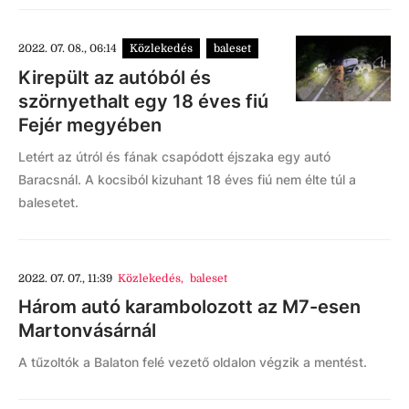
2022. 07. 08., 06:14
Közlekedés
baleset
Kirepült az autóból és
szörnyethalt egy 18 éves fiú
Fejér megyében
Letért az útról és fának csapódott éjszaka egy autó
Baracsnál. A kocsiból kizuhant 18 éves fiú nem élte túl a
balesetet.
2022. 07. 07., 11:39
Közlekedés
,
baleset
Három autó karambolozott az M7-esen
Martonvásárnál
A tűzoltók a Balaton felé vezető oldalon végzik a mentést.