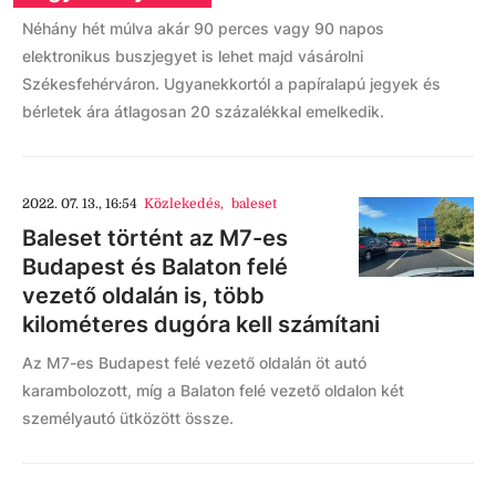
Néhány hét múlva akár 90 perces vagy 90 napos
elektronikus buszjegyet is lehet majd vásárolni
Székesfehérváron. Ugyanekkortól a papíralapú jegyek és
bérletek ára átlagosan 20 százalékkal emelkedik.
2022. 07. 13., 16:54
Közlekedés
,
baleset
Baleset történt az M7-es
Budapest és Balaton felé
vezető oldalán is, több
kilométeres dugóra kell számítani
Az M7-es Budapest felé vezető oldalán öt autó
karambolozott, míg a Balaton felé vezető oldalon két
személyautó ütközött össze.