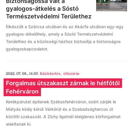
Biztonságossá vált a
gyalogos-átkelés a Sóstó
Természetvédelmi Területhez
Elkészült a Szárcsa utcában és az Akácfa utcában egy-egy
gyalogos-átkelőhely, amely a Sóstó Természetvédelmi
Területhez és a közösségi házhoz biztosítja a biztonságos
gyalogoskapcsolatot.
2022. 07. 08., 14:30
Közlekedés
,
útlezárás
Forgalmas útszakaszt zárnak le hétfőtől
Fehérváron
Kerékpárutat építenek Székesfehérváron, ezért zárják le
Mátyás király körút Várkörút és a Szabadságharcos út
közötti szakaszát. A Zichy ligetnél ideiglenes körforgalmat
alakítanak ki.