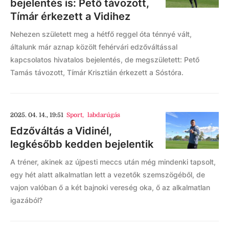
bejelentés is: Pető távozott,
Tímár érkezett a Vidihez
Nehezen született meg a hétfő reggel óta ténnyé vált,
általunk már aznap közölt fehérvári edzőváltással
kapcsolatos hivatalos bejelentés, de megszületett: Pető
Tamás távozott, Tímár Krisztián érkezett a Sóstóra.
2025. 04. 14., 19:51
Sport
,
labdarúgás
Edzőváltás a Vidinél,
legkésőbb kedden bejelentik
A tréner, akinek az újpesti meccs után még mindenki tapsolt,
egy hét alatt alkalmatlan lett a vezetők szemszögéből, de
vajon valóban ő a két bajnoki vereség oka, ő az alkalmatlan
igazából?