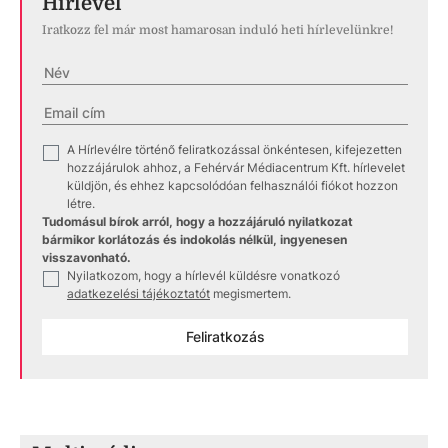
Hírlevél
Iratkozz fel már most hamarosan induló heti hírlevelünkre!
A Hírlevélre történő feliratkozással önkéntesen, kifejezetten
✓
hozzájárulok ahhoz, a Fehérvár Médiacentrum Kft. hírlevelet
küldjön, és ehhez kapcsolódóan felhasználói fiókot hozzon
létre.
Tudomásul bírok arról, hogy a hozzájáruló nyilatkozat
bármikor korlátozás és indokolás nélkül, ingyenesen
visszavonható.
Nyilatkozom, hogy a hírlevél küldésre vonatkozó
✓
adatkezelési tájékoztatót
megismertem.
Feliratkozás