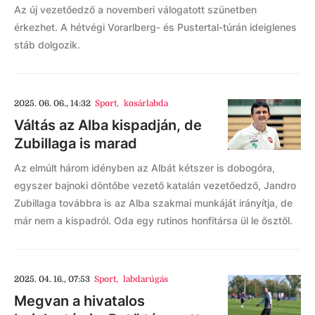
Az új vezetőedző a novemberi válogatott szünetben
érkezhet. A hétvégi Vorarlberg- és Pustertal-túrán ideiglenes
stáb dolgozik.
2025. 06. 06., 14:32
Sport
,
kosárlabda
Váltás az Alba kispadján, de
Zubillaga is marad
Az elmúlt három idényben az Albát kétszer is dobogóra,
egyszer bajnoki döntőbe vezető katalán vezetőedző, Jandro
Zubillaga továbbra is az Alba szakmai munkáját irányítja, de
már nem a kispadról. Oda egy rutinos honfitársa ül le ősztől.
2025. 04. 16., 07:53
Sport
,
labdarúgás
Megvan a hivatalos