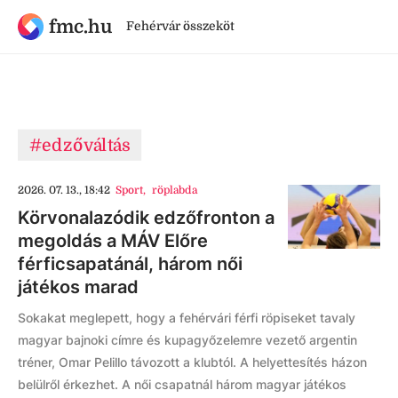
fmc.hu
Fehérvár összeköt
#edzőváltás
2026. 07. 13., 18:42
Sport
,
röplabda
Körvonalazódik edzőfronton a
megoldás a MÁV Előre
férficsapatánál, három női
játékos marad
Sokakat meglepett, hogy a fehérvári férfi röpiseket tavaly
magyar bajnoki címre és kupagyőzelemre vezető argentin
tréner, Omar Pelillo távozott a klubtól. A helyettesítés házon
belülről érkezhet. A női csapatnál három magyar játékos