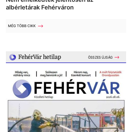
albérletárak Fehérváron
MÉG TÖBB CIKK
FehérVár hetilap
ÖSSZES ÚJSÁG