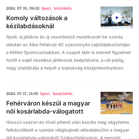
2024. 07. 19., 06:32
Sport
,
kézilabda
Komoly változások a
kézilabdásoknál
Nyolc új játékos és új vezetőedző mutatkozott be szerda
délután az Alba Fehérvár KC szezonnyitó sajtótájékoztatóján
a Köfém Sportcsarnokban. A csapat idén is kiemelt figyelmet
fordít a saját nevelésű játékosok beépítésére, a cél pedig,
hogy stabilizálja a helyét a bajnokság középmezőnyében.
2024. 07. 17., 14:30
Sport
,
kosárlabda
Fehérváron készül a magyar
női kosárlabda-válogatott
Hosszú szezon és rövid pihenő után kezdte meg négyhetes
felkészülését a ruandai világbajnoki előselejtezőre a magyar
női kosárlabda-válogatott Székesfehérváron. A nemzeti