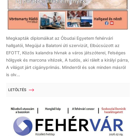
Megkapták diplomáikat az Óbudai Egyetem fehérvári
hallgatói, Megújul a Balatoni úti szervizút, Elbúcsúzott az
EFOTT, Közös kalandra hívnak a város játszóterei, Felséges
hölgyek és marcona vitézek, A tudós, aki rálelt a királyi párra,
A világot járt cigányprímás. Minderről és sok minden másról
is olv...
LETÖLTÉS