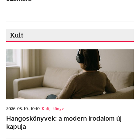
Kult
2026. 08. 10., 10:10
Kult
,
könyv
Hangoskönyvek: a modern irodalom új
kapuja