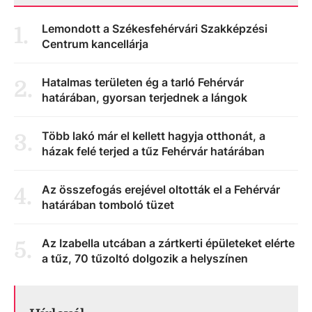
Lemondott a Székesfehérvári Szakképzési
1
.
Centrum kancellárja
Hatalmas területen ég a tarló Fehérvár
2
.
határában, gyorsan terjednek a lángok
Több lakó már el kellett hagyja otthonát, a
3
.
házak felé terjed a tűz Fehérvár határában
Az összefogás erejével oltották el a Fehérvár
4
.
határában tomboló tüzet
Az Izabella utcában a zártkerti épületeket elérte
5
.
a tűz, 70 tűzoltó dolgozik a helyszínen