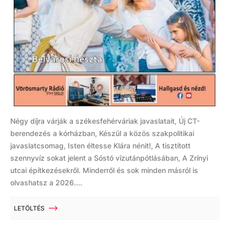
Négy díjra várják a székesfehérváriak javaslatait, Új CT-
berendezés a kórházban, Készül a közös szakpolitikai
javaslatcsomag, Isten éltesse Klára nénit!, A tisztított
szennyvíz sokat jelent a Sóstó vízutánpótlásában, A Zrínyi
utcai építkezésekről. Minderről és sok minden másról is
olvashatsz a 2026....
LETÖLTÉS