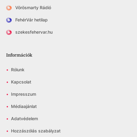
Vörösmarty Rádió
FehérVár hetilap
szekesfehervar.hu
Információk
•
Rólunk
•
Kapcsolat
•
Impresszum
•
Médiaajánlat
•
Adatvédelem
•
Hozzászólás szabályzat