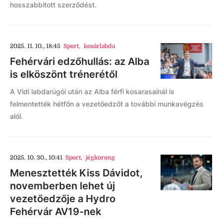
hosszabbított szerződést.
2025. 11. 10., 18:45
Sport
,
kosárlabda
Fehérvári edzőhullás: az Alba
is elköszönt trénerétől
A Vidi labdarúgói után az Alba férfi kosarasainál is
felmentették hétfőn a vezetőedzőt a további munkavégzés
alól.
2025. 10. 30., 10:41
Sport
,
jégkorong
Menesztették Kiss Dávidot,
novemberben lehet új
vezetőedzője a Hydro
Fehérvár AV19-nek