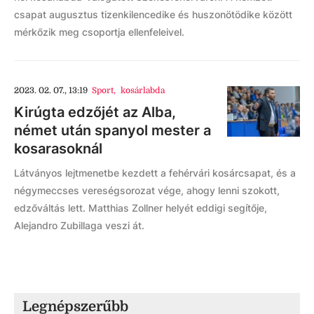
csapat augusztus tizenkilencedike és huszonötödike között
mérkőzik meg csoportja ellenfeleivel.
2023. 02. 07., 13:19
Sport
,
kosárlabda
Kirúgta edzőjét az Alba,
német után spanyol mester a
kosarasoknál
Látványos lejtmenetbe kezdett a fehérvári kosárcsapat, és a
négymeccses vereségsorozat vége, ahogy lenni szokott,
edzőváltás lett. Matthias Zollner helyét eddigi segítője,
Alejandro Zubillaga veszi át.
Legnépszerűbb