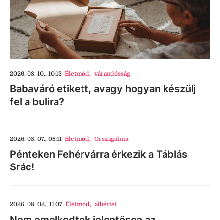
2026. 08. 10., 10:13
Életmód
,
várandósság
Babaváró etikett, avagy hogyan készülj
fel a bulira?
2026. 08. 07., 08:11
Életmód
,
Országalma
Pénteken Fehérvárra érkezik a Táblás
Srác!
2026. 08. 02., 11:07
Életmód
,
albérlet
Nem emelkedtek jelentősen az