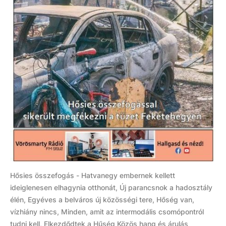
Hősies összefogás - Hatvanegy embernek kellett
ideiglenesen elhagynia otthonát, Új parancsnok a hadosztály
élén, Egyéves a belváros új közösségi tere, Hőség van,
vízhiány nincs, Minden, amit az intermodális csomópontról
tudni kell, Elkezdődtek a Hűség Közös hang és árulás