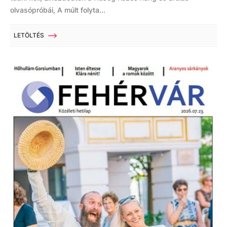
olvasópróbái, A múlt folyta...
LETÖLTÉS