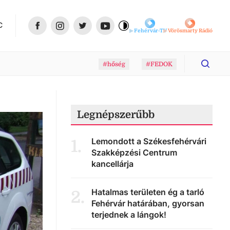
C
Fehérvár-TV
Vörösmarty Rádió
#hőség
#FEDOK
Legnépszerűbb
Lemondott a Székesfehérvári
1
.
Szakképzési Centrum
kancellárja
Hatalmas területen ég a tarló
2
.
Fehérvár határában, gyorsan
terjednek a lángok!