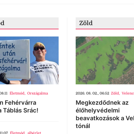
ód
Zöld
08:11
Életmód
,
Országalma
2026. 08. 02., 06:52
Zöld
,
Velenc
n Fehérvárra
Megkezdődnek az
a Táblás Srác!
élőhelyvédelmi
beavatkozások a Ve
tónál
11:07
Életmód
,
albérlet