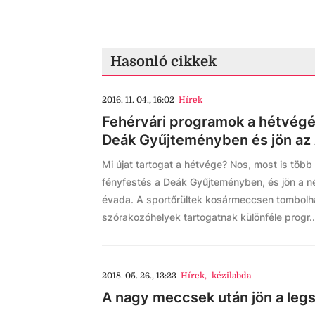
Hasonló cikkek
2016. 11. 04., 16:02
Hírek
Fehérvári programok a hétvégér
Deák Gyűjteményben és jön az
Mi újat tartogat a hétvége? Nos, most is több
fényfestés a Deák Gyűjteményben, és jön a n
évada. A sportőrültek kosármeccsen tombolha
szórakozóhelyek tartogatnak különféle progr..
2018. 05. 26., 13:23
Hírek
,
kézilabda
A nagy meccsek után jön a leg