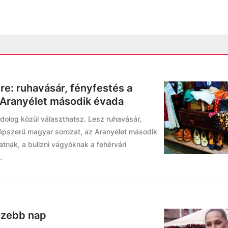
e: ruhavásár, fényfestés a
 Aranyélet második évada
 dolog közül választhatsz. Lesz ruhavásár,
épszerű magyar sorozat, az Aranyélet második
tnak, a bulizni vágyóknak a fehérvári
.
szebb nap