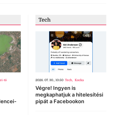
Tech
ei-tó
2026. 07. 30., 10:50
Tech
,
Kocka
Végre! Ingyen is
megkaphatjuk a hitelesítési
lencei-
pipát a Facebookon