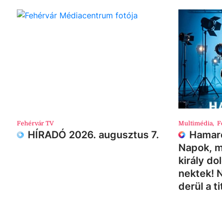
Fehérvár TV
Multimédia
,
F
HÍRADÓ 2026. augusztus 7.
Hamaro
Napok, m
király do
nektek! 
derül a ti