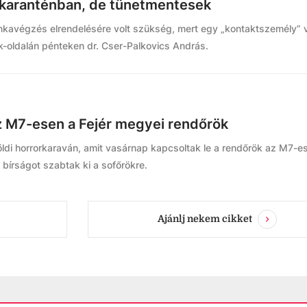
i karanténban, de tünetmentesek
nkavégzés elrendelésére volt szükség, mert egy „kontaktszemély” 
ok-oldalán pénteken dr. Cser-Palkovics András.
z M7-esen a Fejér megyei rendőrök
földi horrorkaraván, amit vasárnap kapcsoltak le a rendőrök az M7-e
s bírságot szabtak ki a sofőrökre.
Ajánlj nekem cikket