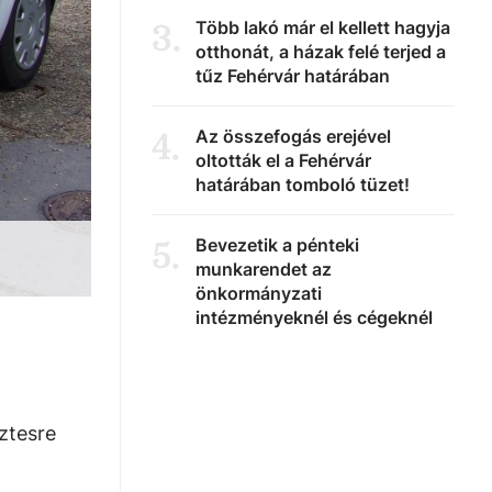
Több lakó már el kellett hagyja
3
.
otthonát, a házak felé terjed a
tűz Fehérvár határában
Az összefogás erejével
4
.
oltották el a Fehérvár
határában tomboló tüzet!
Bevezetik a pénteki
5
.
munkarendet az
önkormányzati
intézményeknél és cégeknél
ztesre