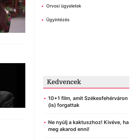
•
Orvosi ügyeletek
•
Ügyintézés
Kedvencek
10+1 film, amit Székesfehérváron
(is) forgattak
Ne nyúlj a kaktuszhoz! Kivéve, ha
meg akarod enni!