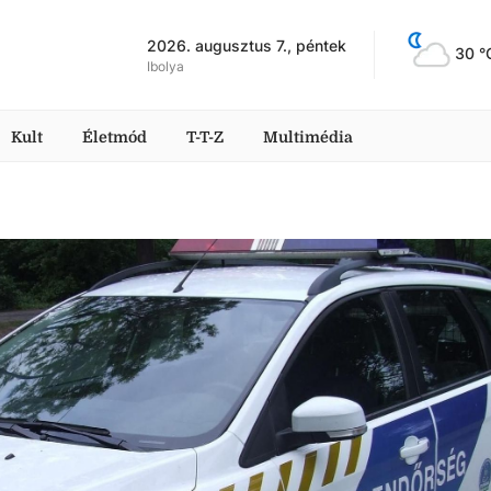
2026. augusztus 7., péntek
30
 °
Ibolya
Kult
Életmód
T-T-Z
Multimédia