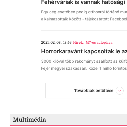
Fehérváriak is vannak hatóság
Egy cég esetében pedig otthonról történő mu
alkalmazottaik között - tájékoztatott Facebo
2021. 02. 08., 18:56
Hírek
,
M7-es autópálya
Horrorkaravánt kapcsoltak le a
3000 kilóval több rakományt szállított az kül
Fejér megyei szakaszán. Közel 1 millió forinto
Továbbiak betöltése
Multimédia