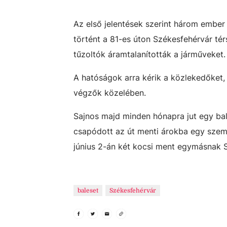
Az első jelentések szerint három embe
történt a 81-es úton Székesfehérvár té
tűzoltók áramtalanították a járműveket
A hatóságok arra kérik a közlekedőket,
végzők közelében.
Sajnos majd minden hónapra jut egy bal
csapódott az út menti árokba egy szemé
június 2-án két kocsi ment egymásnak 
baleset
Székesfehérvár