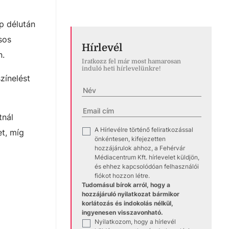
p délután
sos
Hírlevél
n.
Iratkozz fel már most hamarosan
induló heti hírlevelünkre!
zínelést
tnál
A Hírlevélre történő feliratkozással
✓
et, míg
önkéntesen, kifejezetten
hozzájárulok ahhoz, a Fehérvár
Médiacentrum Kft. hírlevelet küldjön,
és ehhez kapcsolódóan felhasználói
fiókot hozzon létre.
Tudomásul bírok arról, hogy a
hozzájáruló nyilatkozat bármikor
korlátozás és indokolás nélkül,
ingyenesen visszavonható.
Nyilatkozom, hogy a hírlevél
✓