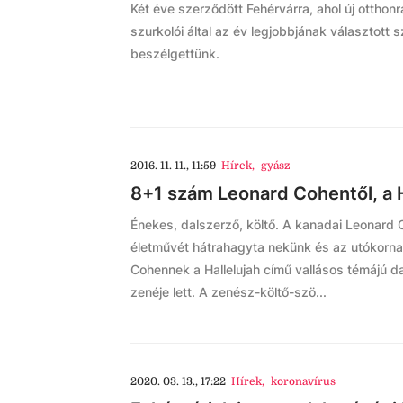
Két éve szerződött Fehérvárra, ahol új otthonr
szurkolói által az év legjobbjának választott 
beszélgettünk.
2016. 11. 11., 11:59
Hírek
,
gyász
8+1 szám Leonard Cohentől, a Ha
Énekes, dalszerző, költő. A kanadai Leonard 
életművét hátrahagyta nekünk és az utókornak. 
Cohennek a Hallelujah című vallásos témájú da
zenéje lett. A zenész-költő-szö...
2020. 03. 13., 17:22
Hírek
,
koronavírus