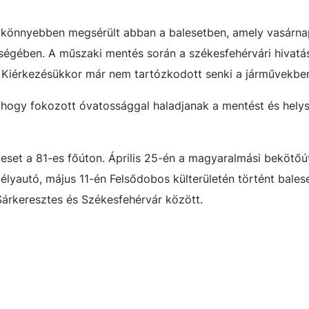
r könnyebben megsérült abban a balesetben, amely vasárna
rségében. A műszaki mentés során a székesfehérvári hivatá
. Kiérkezésükkor már nem tartózkodott senki a járművekbe
 hogy fokozott óvatossággal haladjanak a mentést és helys
eset a 81-es főúton. Április 25-én a magyaralmási bekötőú
lyautó, május 11-én Felsődobos külterületén történt bales
Sárkeresztes és Székesfehérvár között.