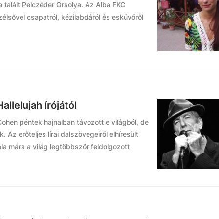
a talált Pelczéder Orsolya. Az Alba FKC
szélsővel csapatról, kézilabdáról és esküvőről
llelujah írójától
Cohen péntek hajnalban távozott e világból, de
Az erőteljes lírai dalszövegeiről elhíresült
la mára a világ legtöbbször feldolgozott