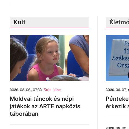
Kult
Életm
2026. 08. 06., 07:32
Kult
,
tánc
2026. 08. 07., 
Moldvai táncok és népi
Pénteke
játékok az ARTE napközis
érkezik 
táborában
2026. 08. 02., 