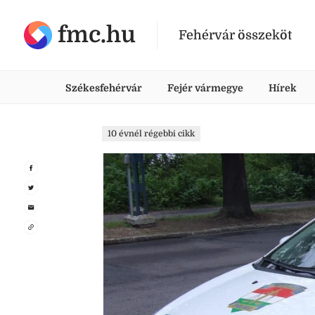
fmc.hu
Fehérvár összeköt
Székesfehérvár
Fejér vármegye
Hírek
10 évnél régebbi cikk