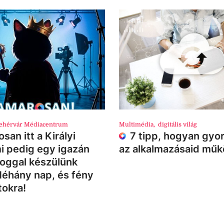
ehérvár Médiacentrum
Multimédia
,
digitális világ
san itt a Királyi
7 tipp, hogyan gyor
i pedig egy igazán
az alkalmazásaid mű
loggal készülünk
Néhány nap, és fény
tokra!