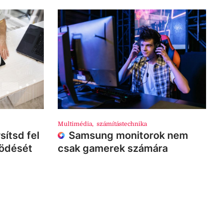
Multimédia
,
számítástechnika
sítsd fel
Samsung monitorok nem
ködését
csak gamerek számára