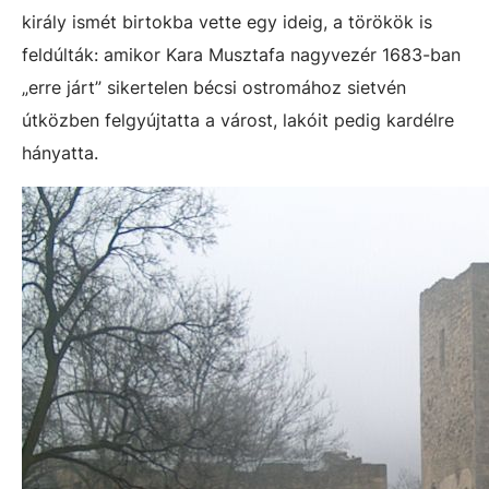
király ismét birtokba vette egy ideig, a törökök is
feldúlták: amikor Kara Musztafa nagyvezér 1683-ban
„erre járt” sikertelen bécsi ostromához sietvén
útközben felgyújtatta a várost, lakóit pedig kardélre
hányatta.