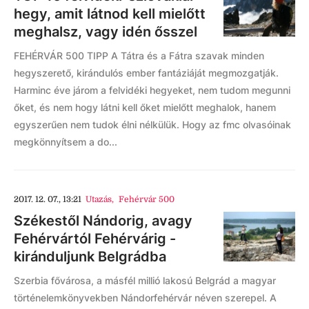
hegy, amit látnod kell mielőtt
meghalsz, vagy idén ősszel
FEHÉRVÁR 500 TIPP A Tátra és a Fátra szavak minden
hegyszerető, kirándulós ember fantáziáját megmozgatják.
Harminc éve járom a felvidéki hegyeket, nem tudom megunni
őket, és nem hogy látni kell őket mielőtt meghalok, hanem
egyszerűen nem tudok élni nélkülük. Hogy az fmc olvasóinak
megkönnyítsem a do...
2017. 12. 07., 13:21
Utazás
,
Fehérvár 500
Székestől Nándorig, avagy
Fehérvártól Fehérvárig -
kiránduljunk Belgrádba
Szerbia fővárosa, a másfél millió lakosú Belgrád a magyar
történelemkönyvekben Nándorfehérvár néven szerepel. A