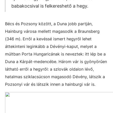
babakocsival is felkereshető a hegy.
Bécs és Pozsony között, a Duna jobb partján,
Hainburg városa mellett magasodik a Braunsberg
(346 m). Erről a kevéssé ismert hegyről lehet
áttekinteni leginkább a Dévényi-kaput, melyet a
múltban Porta Hungaricának is neveztek: itt lép be a
Duna a Kárpát-medencébe. Három vár is gyönyörűen
látható erről a hegyről: a szlovák oldalon lévő,
hatalmas sziklacsúcson magasodó Dévény, látszik a
Pozsonyi vár és látszik innen a hainburgi vár is.