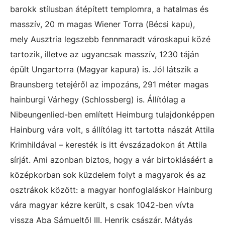
barokk stílusban átépített templomra, a hatalmas és
masszív, 20 m magas Wiener Torra (Bécsi kapu),
mely Ausztria legszebb fennmaradt városkapui közé
tartozik, illetve az ugyancsak masszív, 1230 táján
épült Ungartorra (Magyar kapura) is. Jól látszik a
Braunsberg tetejéről az impozáns, 291 méter magas
hainburgi Várhegy (Schlossberg) is. Állítólag a
Nibeungenlied-ben említett Heimburg tulajdonképpen
Hainburg vára volt, s állítólag itt tartotta nászát Attila
Krimhildával – keresték is itt évszázadokon át Attila
sírját. Ami azonban biztos, hogy a vár birtoklásáért a
középkorban sok küzdelem folyt a magyarok és az
osztrákok között: a magyar honfoglaláskor Hainburg
vára magyar kézre került, s csak 1042-ben vívta
vissza Aba Sámueltől III. Henrik császár. Mátyás