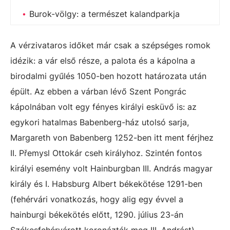
Burok-völgy: a természet kalandparkja
A vérzivataros időket már csak a szépséges romok
idézik: a vár első része, a palota és a kápolna a
birodalmi gyűlés 1050-ben hozott határozata után
épült. Az ebben a várban lévő Szent Pongrác
kápolnában volt egy fényes királyi esküvő is: az
egykori hatalmas Babenberg-ház utolsó sarja,
Margareth von Babenberg 1252-ben itt ment férjhez
II. Přemysl Ottokár cseh királyhoz. Szintén fontos
királyi esemény volt Hainburgban III. András magyar
király és I. Habsburg Albert békekötése 1291-ben
(fehérvári vonatkozás, hogy alig egy évvel a
hainburgi békekötés előtt, 1290. július 23-án
Székesfehérvárott koronázták meg III. Andrást).