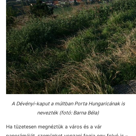
A Dévényi-kaput a múltban Porta Hungaricának is
nevezték (fotó: Barna Béla)
Ha tüzetesen megnéztük a város és a vár
panorámáját, szemünket vonzani fogja egy folyó is –