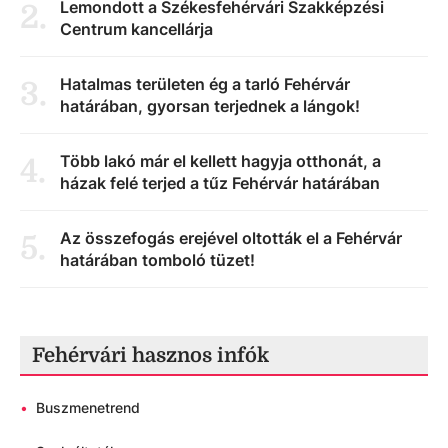
Lemondott a Székesfehérvári Szakképzési
2
.
Centrum kancellárja
Hatalmas területen ég a tarló Fehérvár
3
.
határában, gyorsan terjednek a lángok!
Több lakó már el kellett hagyja otthonát, a
4
.
házak felé terjed a tűz Fehérvár határában
Az összefogás erejével oltották el a Fehérvár
5
.
határában tomboló tüzet!
Fehérvári hasznos infók
•
Buszmenetrend