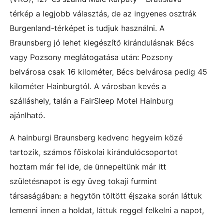
térkép a legjobb választás, de az ingyenes osztrák
Burgenland-térképet is tudjuk használni. A
Braunsberg jó lehet kiegészítő kirándulásnak Bécs
vagy Pozsony meglátogatása után: Pozsony
belvárosa csak 16 kilométer, Bécs belvárosa pedig 45
kilométer Hainburgtól. A városban kevés a
szálláshely, talán a FairSleep Motel Hainburg
ajánlható.
A hainburgi Braunsberg kedvenc hegyeim közé
tartozik, számos főiskolai kirándulócsoportot
hoztam már fel ide, de ünnepeltünk már itt
születésnapot is egy üveg tokaji furmint
társaságában: a hegytőn töltött éjszaka során láttuk
lemenni innen a holdat, láttuk reggel felkelni a napot,