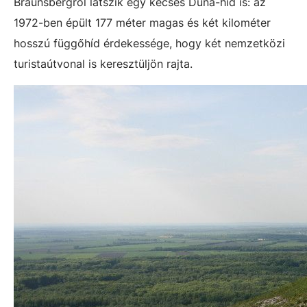
Braunsbergről látszik egy kecses Duna-híd is: az
1972-ben épült 177 méter magas és két kilométer
hosszú függőhíd érdekessége, hogy két nemzetközi
turistaútvonal is keresztüljön rajta.