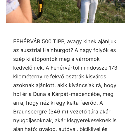
FEHÉRVÁR 500 TIPP, avagy kinek ajánljuk
az ausztriai Hainburgot? A nagy folyók és
szép kilátópontok meg a várromok
kedvelőinek. A Fehérvártól mindössze 173
kilométernyire fekvő osztrák kisváros
azoknak ajánlott, akik kíváncsiak rá, hogy
hol ér a Duna a Kárpát-medencébe, meg
arra, hogy néz ki egy kelta faerőd. A
Braunsbergre (346 m) vezető túra akár
nyugdíjasoknak, akár kisgyerekeseknek is
ajánlható: gyalog, autóval, biciklivel és