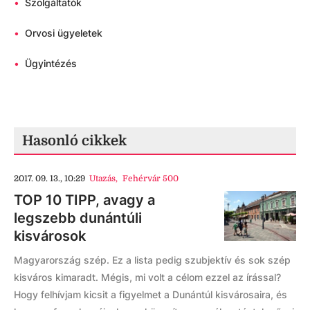
•
Szolgáltatók
•
Orvosi ügyeletek
•
Ügyintézés
Hasonló cikkek
2017. 09. 13., 10:29
Utazás
,
Fehérvár 500
TOP 10 TIPP, avagy a
legszebb dunántúli
kisvárosok
Magyarország szép. Ez a lista pedig szubjektív és sok szép
kisváros kimaradt. Mégis, mi volt a célom ezzel az írással?
Hogy felhívjam kicsit a figyelmet a Dunántúl kisvárosaira, és