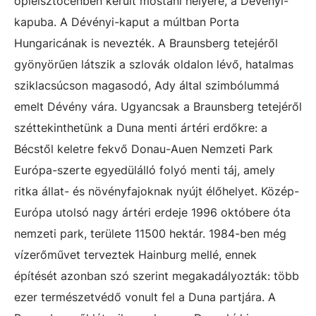
ópleisztocénben került mostani helyére, a Dévényi-
kapuba. A Dévényi-kaput a múltban Porta
Hungaricának is nevezték. A Braunsberg tetejéről
gyönyörűen látszik a szlovák oldalon lévő, hatalmas
sziklacsúcson magasodó, Ady által szimbólummá
emelt Dévény vára. Ugyancsak a Braunsberg tetejéről
széttekinthetünk a Duna menti ártéri erdőkre: a
Bécstől keletre fekvő Donau-Auen Nemzeti Park
Európa-szerte egyedülálló folyó menti táj, amely
ritka állat- és növényfajoknak nyújt élőhelyet. Közép-
Európa utolsó nagy ártéri erdeje 1996 októbere óta
nemzeti park, területe 11500 hektár. 1984-ben még
vízerőművet terveztek Hainburg mellé, ennek
építését azonban szó szerint megakadályozták: több
ezer természetvédő vonult fel a Duna partjára. A