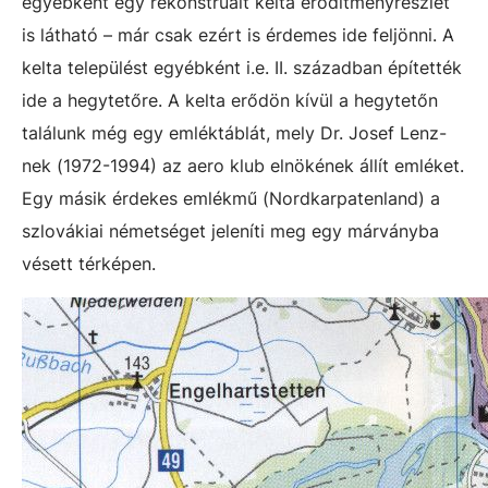
egyébként egy rekonstruált kelta erődítményrészlet
is látható – már csak ezért is érdemes ide feljönni. A
kelta települést egyébként i.e. II. században építették
ide a hegytetőre. A kelta erődön kívül a hegytetőn
találunk még egy emléktáblát, mely Dr. Josef Lenz-
nek (1972-1994) az aero klub elnökének állít emléket.
Egy másik érdekes emlékmű (Nordkarpatenland) a
szlovákiai németséget jeleníti meg egy márványba
vésett térképen.