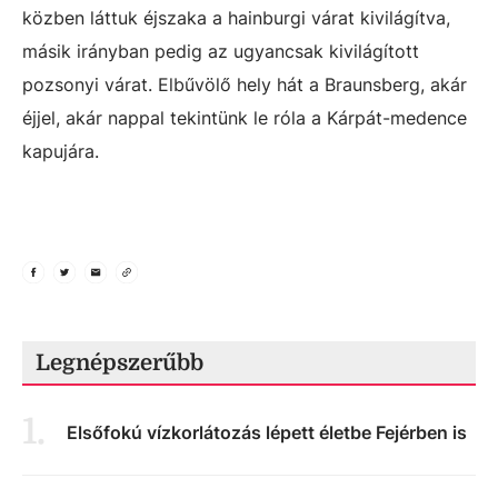
közben láttuk éjszaka a hainburgi várat kivilágítva,
másik irányban pedig az ugyancsak kivilágított
pozsonyi várat. Elbűvölő hely hát a Braunsberg, akár
éjjel, akár nappal tekintünk le róla a Kárpát-medence
kapujára.
Legnépszerűbb
1
.
Elsőfokú vízkorlátozás lépett életbe Fejérben is