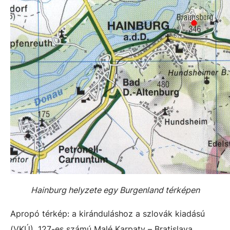
Hainburg helyzete egy Burgenland térképen
Apropó térkép: a kiránduláshoz a szlovák kiadású
(VKÚ), 127-es számú Malé Karpaty – Bratislava