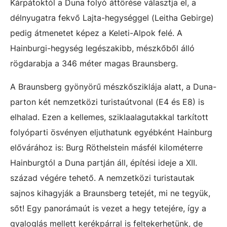
Kárpátoktól a Duna folyó áttörése választja el, a
délnyugatra fekvő Lajta-hegységgel (Leitha Gebirge)
pedig átmenetet képez a Keleti-Alpok felé. A
Hainburgi-hegység legészakibb, mészkőből álló
rögdarabja a 346 méter magas Braunsberg.
A Braunsberg gyönyörű mészkősziklája alatt, a Duna-
parton két nemzetközi turistaútvonal (E4 és E8) is
elhalad. Ezen a kellemes, sziklaalagutakkal tarkított
folyóparti ösvényen eljuthatunk egyébként Hainburg
elővárához is: Burg Röthelstein másfél kilométerre
Hainburgtól a Duna partján áll, építési ideje a XII.
század végére tehető. A nemzetközi turistautak
sajnos kihagyják a Braunsberg tetejét, mi ne tegyük,
sőt! Egy panorámaút is vezet a hegy tetejére, így a
gyaloglás mellett kerékpárral is feltekerhetünk, de