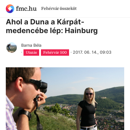
fmc.hu
Fehérvár összeköt
9 évnél régebbi cikk
Ahol a Duna a Kárpát-
medencébe lép: Hainburg
Barna Béla
·
·
2017. 06. 14., 09:03
Utazás
Fehérvár 500