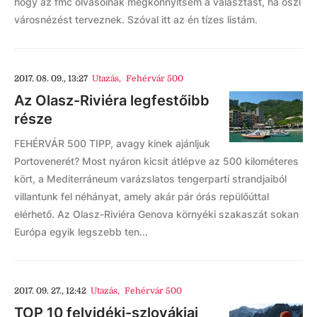
hogy az fmc olvasóinak megkönnyítsem a választást, ha őszi
városnézést terveznek. Szóval itt az én tízes listám.
2017. 08. 09., 13:27
Utazás
,
Fehérvár 500
Az Olasz-Riviéra legfestőibb
része
FEHÉRVÁR 500 TIPP, avagy kinek ajánljuk
Portovenerét? Most nyáron kicsit átlépve az 500 kilométeres
kört, a Mediterráneum varázslatos tengerparti strandjaiból
villantunk fel néhányat, amely akár pár órás repülőúttal
elérhető. Az Olasz-Riviéra Genova környéki szakaszát sokan
Európa egyik legszebb ten...
2017. 09. 27., 12:42
Utazás
,
Fehérvár 500
TOP 10 felvidéki-szlovákiai