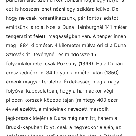
ezt is hosszan lehet nézni egy sziklára leülve. De
hogy ne csak romantikázzunk, pár fontos adatot
említsünk is róla! Nos, a Duna Hainburgnál 141 méter
tengerszint feletti magasságban van. A tenger innen
még 1884 kilométer. 4 kilométer múlva éri el a Duna
Szlovákiát Dévénynél, és mindössze 15
folyamkilométer csak Pozsony (1869). Ha a Dunán
ereszkednénk le, 34 folyamkilométer után (1850)
érnénk magyar területre. Érdekesség még a nagy
folyóval kapcsolatban, hogy a harmadkor végi
pliocén korszak közepe táján (mintegy 400 ezer
évvel ezelőtt, a mindelnek nevezett második
jégkorszak idején) a Duna még nem itt, hanem a
Brucki-kapuban folyt, csak a negyedkor elején, az