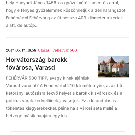
hely Hunyadi János 1456-os győzelméről ismert és arról,
hogy e fényes győzelemnek köszönhetjük a déli harangszót.
Fehérvártól Fehérvárig az út hossza 403 kilométer a kertek
alatt, de autóp...
2017. 05. 17., 18:58
Utazás
,
Fehérvár 500
Horvátország barokk
fővárosa, Varasd
FEHÉRVÁR 500 TIPP, avagy kinek ajánljuk
Varasd városát? A Fehérvártól 210 kilométernyire, azaz bő
kétórányi autózásra fekvő helyet a barokk kisvárosok és a
gótikus várak kedvelőinek javasoljuk. Ez a kirándulás is
tökéletes kisgyerekekkel, pláne ha a városi séta mellé a
hétvége másik napjára egy kis ...