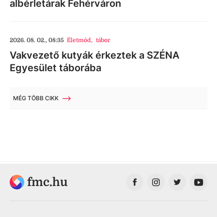
albérletárak Fehérváron
2026. 08. 02., 08:35
Életmód
,
tábor
Vakvezető kutyák érkeztek a SZÉNA
Egyesület táborába
MÉG TÖBB CIKK
fmc.hu