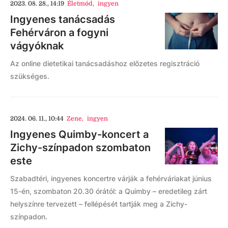
2023. 08. 28., 14:19
Életmód
,
ingyen
Ingyenes tanácsadás
Fehérváron a fogyni
vágyóknak
Az online dietetikai tanácsadáshoz előzetes regisztráció
szükséges.
2024. 06. 11., 10:44
Zene
,
ingyen
Ingyenes Quimby-koncert a
Zichy-színpadon szombaton
este
Szabadtéri, ingyenes koncertre várják a fehérváriakat június
15-én, szombaton 20.30 órától: a Quimby – eredetileg zárt
helyszínre tervezett – fellépését tartják meg a Zichy-
színpadon.