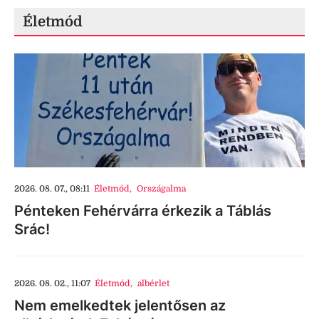
Életmód
2026. 08. 07., 08:11
Életmód
,
Országalma
Pénteken Fehérvárra érkezik a Táblás
Srác!
2026. 08. 02., 11:07
Életmód
,
albérlet
Nem emelkedtek jelentősen az