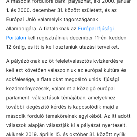
A második fordulóra bárki pályázhat, aki 2000. január
1. és 2000. december 31. között született, és az
Európai Unió valamelyik tagországának
állampolgára. A fiataloknak az
Európai Ifjúsági
Portálon
kell regisztrálniuk december 11-én, kedden
12 óráig, és itt is kell osztaniuk utazási terveiket.
A pályázóknak az öt feleletválasztós kvízkérdésre
kell ezt követően válaszolniuk az európai kultúra és
sokfélesége, a fiatalokat megcélzó uniós ifjúsági
kezdeményezések, valamint a közelgő európai
parlamenti választások témájában, amelyekhez
további kiegészítő kérdés is kapcsolódik majd a
második forduló témaköreinek egyikéből. Az itt adott
válaszok alapján választják ki a pályázat nyerteseit,
akiknek 2019. április 15. és október 31. között nyílik