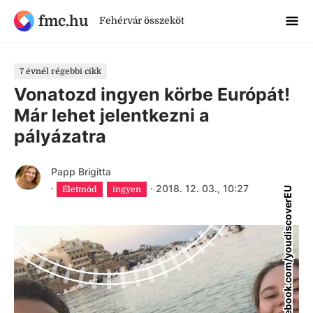
fmc.hu
Fehérvár összeköt
7 évnél régebbi cikk
Vonatozd ingyen körbe Európát!
Már lehet jelentkezni a
pályázatra
Papp Brigitta
·
·
2018. 12. 03., 10:27
Életmód
ingyen
facebook.com/youdiscoverEU