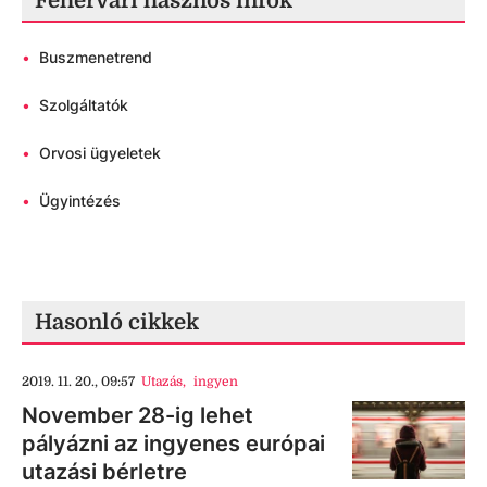
Fehérvári hasznos infók
•
Buszmenetrend
•
Szolgáltatók
•
Orvosi ügyeletek
•
Ügyintézés
Hasonló cikkek
2019. 11. 20., 09:57
Utazás
,
ingyen
November 28-ig lehet
pályázni az ingyenes európai
utazási bérletre