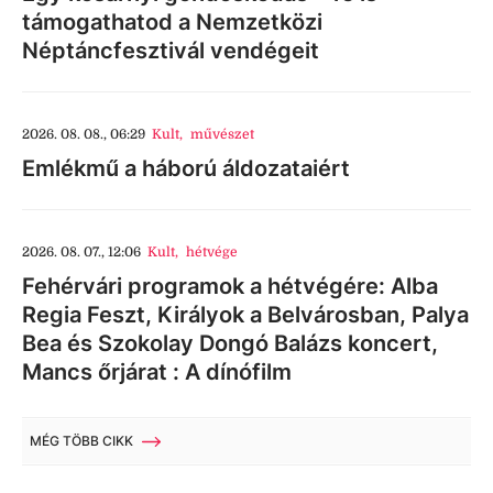
támogathatod a Nemzetközi
Néptáncfesztivál vendégeit
2026. 08. 08., 06:29
Kult
,
művészet
Emlékmű a háború áldozataiért
2026. 08. 07., 12:06
Kult
,
hétvége
Fehérvári programok a hétvégére: Alba
Regia Feszt, Királyok a Belvárosban, Palya
Bea és Szokolay Dongó Balázs koncert,
Mancs őrjárat : A dínófilm
MÉG TÖBB CIKK