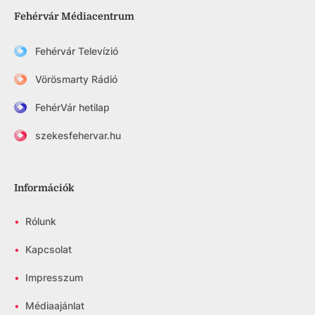
Fehérvár Médiacentrum
Fehérvár Televízió
Vörösmarty Rádió
FehérVár hetilap
szekesfehervar.hu
Információk
•
Rólunk
•
Kapcsolat
•
Impresszum
•
Médiaajánlat