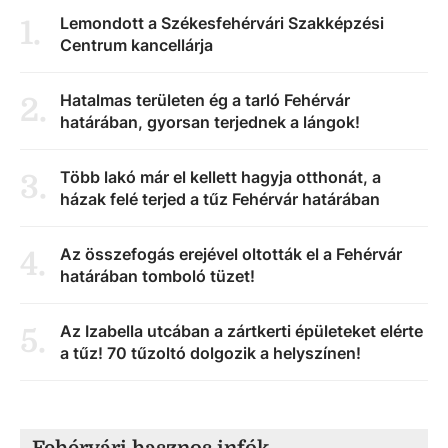
Lemondott a Székesfehérvári Szakképzési
1
.
Centrum kancellárja
Hatalmas területen ég a tarló Fehérvár
2
.
határában, gyorsan terjednek a lángok!
Több lakó már el kellett hagyja otthonát, a
3
.
házak felé terjed a tűz Fehérvár határában
Az összefogás erejével oltották el a Fehérvár
4
.
határában tomboló tüzet!
Az Izabella utcában a zártkerti épületeket elérte
5
.
a tűz! 70 tűzoltó dolgozik a helyszínen!