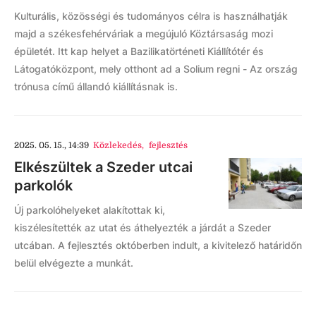
Kulturális, közösségi és tudományos célra is használhatják
majd a székesfehérváriak a megújuló Köztársaság mozi
épületét. Itt kap helyet a Bazilikatörténeti Kiállítótér és
Látogatóközpont, mely otthont ad a Solium regni - Az ország
trónusa című állandó kiállításnak is.
2025. 05. 15., 14:39
Közlekedés
,
fejlesztés
Elkészültek a Szeder utcai
parkolók
Új parkolóhelyeket alakítottak ki,
kiszélesítették az utat és áthelyezték a járdát a Szeder
utcában. A fejlesztés októberben indult, a kivitelező határidőn
belül elvégezte a munkát.