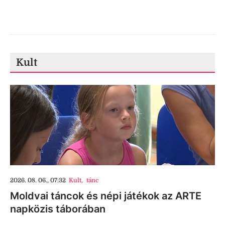
Kult
2026. 08. 06., 07:32
Kult
,
tánc
Moldvai táncok és népi játékok az ARTE
napközis táborában