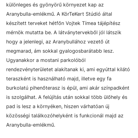
különleges és gyönyörű környezet kap az
Aranybulla-emlékmű. A KörTeKert Stúdió által
készített terveket hétfőn Vojtek Tímea tájépítész
mérnök mutatta be. A látványtervekből jól látszik
hogy a jelenlegi, az Aranybullához vezető út
megmarad, ám sokkal gyalogosbarátabb lesz.
Ugyanakkor a mostani parkolóból
rendezvényterületet alakítanak ki, ami egyúttal kilátó
teraszként is használható majd, illetve egy fa
burkolatú pihenőterasz is épül, ami akár színpadként
is szolgálhat. A felújítás után sokkal több ülőhely és
pad is lesz a környéken, hiszen várhatóan új
közösségi találkozóhelyként is funkcionál majd az
Aranybulla-emlékmű.