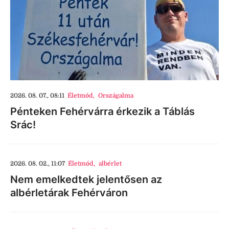
2026. 08. 07., 08:11
Életmód
,
Országalma
Pénteken Fehérvárra érkezik a Táblás
Srác!
2026. 08. 02., 11:07
Életmód
,
albérlet
Nem emelkedtek jelentősen az
albérletárak Fehérváron