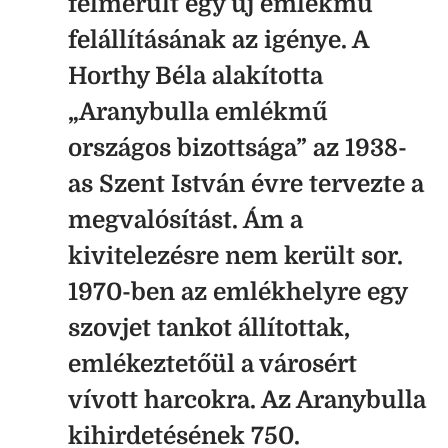
felmerült egy új emlékmű
felállításának az igénye. A
Horthy Béla alakította
„Aranybulla emlékmű
országos bizottsága” az 1938-
as Szent István évre tervezte a
megvalósítást. Ám a
kivitelezésre nem került sor.
1970-ben az emlékhelyre egy
szovjet tankot állítottak,
emlékeztetőül a városért
vívott harcokra. Az Aranybulla
kihirdetésének 750.