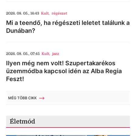
2026. 08. 05., 16:43
Kult
,
régészet
Mi a teendő, ha régészeti leletet találunk a
Dunában?
2026. 08. 05., 07:45
Kult
,
jazz
Ilyen még nem volt! Szupertakarékos
üzemmódba kapcsol idén az Alba Regia
Feszt!
MÉG TÖBB CIKK
Életmód