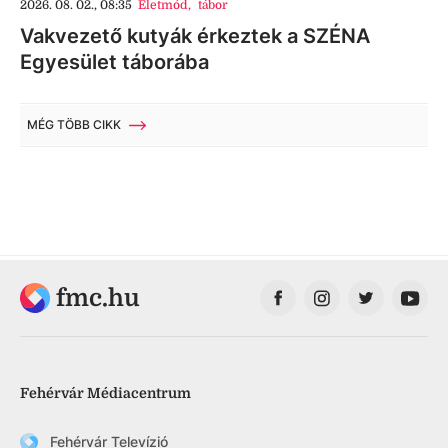
2026. 08. 02., 08:35
Életmód
,
tábor
Vakvezető kutyák érkeztek a SZÉNA
Egyesület táborába
MÉG TÖBB CIKK
fmc.hu
Fehérvár Médiacentrum
Fehérvár Televízió