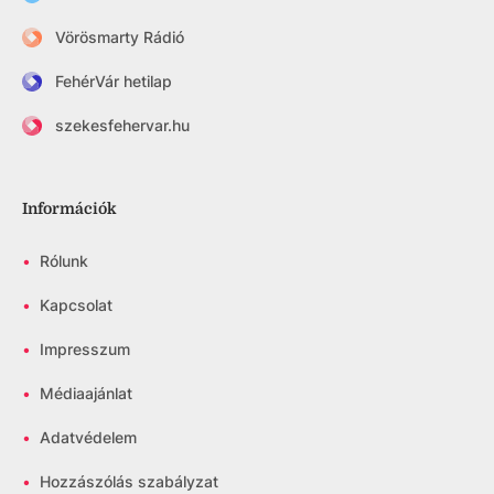
Vörösmarty Rádió
FehérVár hetilap
szekesfehervar.hu
Információk
•
Rólunk
•
Kapcsolat
•
Impresszum
•
Médiaajánlat
•
Adatvédelem
•
Hozzászólás szabályzat