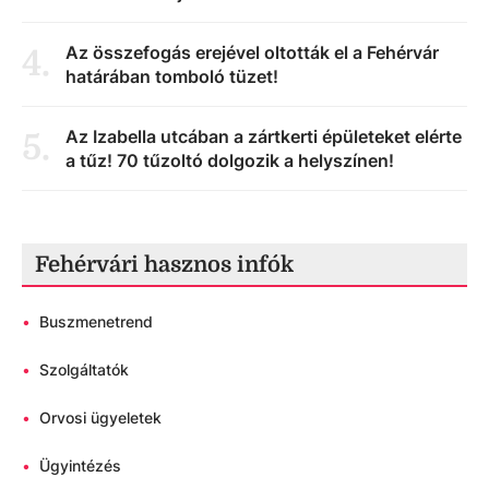
Az összefogás erejével oltották el a Fehérvár
4
.
határában tomboló tüzet!
Az Izabella utcában a zártkerti épületeket elérte
5
.
a tűz! 70 tűzoltó dolgozik a helyszínen!
Fehérvári hasznos infók
•
Buszmenetrend
•
Szolgáltatók
•
Orvosi ügyeletek
•
Ügyintézés