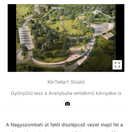
KörTeKert Stúdió
Gyönyörű lesz a Aranybulla-emlékmű környéke is
A Nagyszombati út felől díszlépcső vezet majd fel a