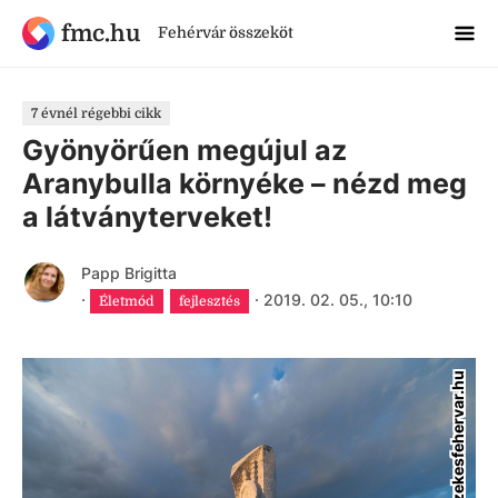
fmc.hu
Fehérvár összeköt
7 évnél régebbi cikk
Gyönyörűen megújul az
Aranybulla környéke – nézd meg
a látványterveket!
Papp Brigitta
·
·
2019. 02. 05., 10:10
Életmód
fejlesztés
szekesfehervar.hu