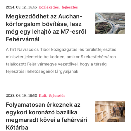
2024. 03. 12., 14:45
Közlekedés
,
fejlesztés
Megkezdődhet az Auchan-
körforgalom bővítése, lesz
még egy lehajtó az M7-esről
Fehérvárnál
A hírt Navracsics Tibor közigazgatási és területfejlesztési
miniszter jelentette be kedden, amikor Székesfehérváron
találkozott Fejér vármegye vezetőivel, hogy a térség
fejlesztési lehetőségeiről tárgyaljanak.
2023. 06. 19., 16:50
Kult
,
fejlesztés
Folyamatosan érkeznek az
egykori koronázó bazilika
megmaradt kövei a fehérvári
Kőtárba