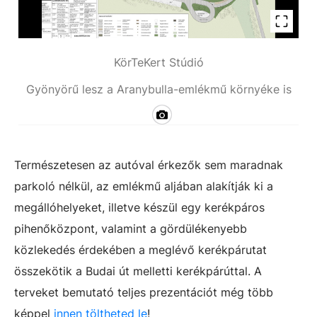
KörTeKert Stúdió
Gyönyörű lesz a Aranybulla-emlékmű környéke is
Természetesen az autóval érkezők sem maradnak
parkoló nélkül, az emlékmű aljában alakítják ki a
megállóhelyeket, illetve készül egy kerékpáros
pihenőközpont, valamint a gördülékenyebb
közlekedés érdekében a meglévő kerékpárutat
összekötik a Budai út melletti kerékpárúttal. A
terveket bemutató teljes prezentációt még több
képpel
innen töltheted le
!