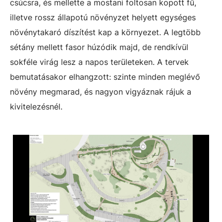
csúcsra, és mellette a mostani foltosan kopott fű,
illetve rossz állapotú növényzet helyett egységes
növénytakaró díszítést kap a környezet. A legtöbb
sétány mellett fasor húzódik majd, de rendkívül
sokféle virág lesz a napos területeken. A tervek
bemutatásakor elhangzott: szinte minden meglévő
növény megmarad, és nagyon vigyáznak rájuk a
kivitelezésnél.