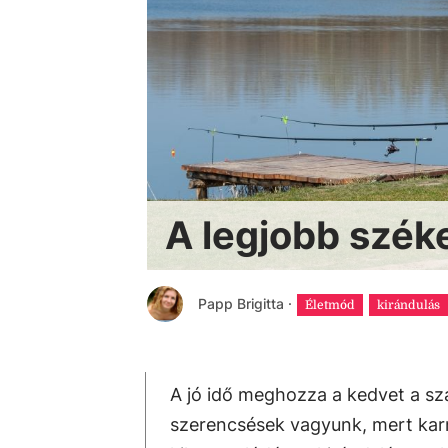
A legjobb szék
Papp Brigitta
·
Életmód
kirándulás
A jó idő meghozza a kedvet a s
szerencsések vagyunk, mert karn