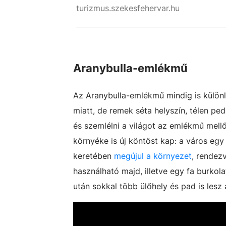
turizmus.szekesfehervar.hu
Aranybulla-emlékmű
Az Aranybulla-emlékmű mindig is különl
miatt, de remek séta helyszín, télen ped
és szemlélni a világot az emlékmű mell
környéke is új köntöst kap: a város eg
keretében
megújul a környezet
, rendezv
használható majd, illetve egy fa burkola
után sokkal több ülőhely és pad is lesz