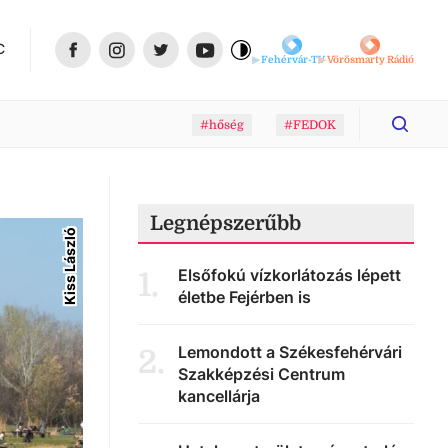
C
Fehérvár-TV
Vörösmarty Rádió
#hőség
#FEDOK
Legnépszerűbb
Kiss László
Elsőfokú vízkorlátozás lépett
1
.
életbe Fejérben is
Lemondott a Székesfehérvári
2
.
Szakképzési Centrum
kancellárja