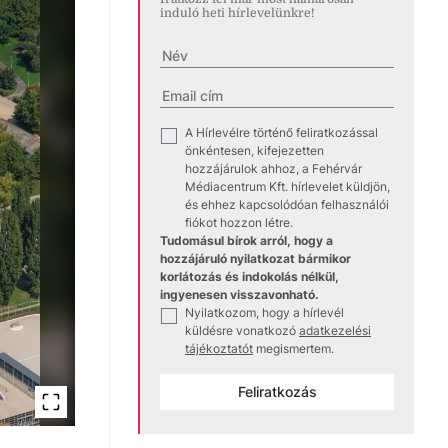
induló heti hírlevelünkre!
A Hírlevélre történő feliratkozással
✓
önkéntesen, kifejezetten
hozzájárulok ahhoz, a Fehérvár
Médiacentrum Kft. hírlevelet küldjön,
és ehhez kapcsolódóan felhasználói
fiókot hozzon létre.
Tudomásul bírok arról, hogy a
hozzájáruló nyilatkozat bármikor
korlátozás és indokolás nélkül,
ingyenesen visszavonható.
Nyilatkozom, hogy a hírlevél
✓
küldésre vonatkozó
adatkezelési
tájékoztatót
megismertem.
Feliratkozás