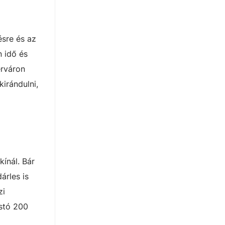
ésre és az
n idő és
érváron
kirándulni,
ínál. Bár
árles is
zi
stó 200