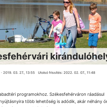
esfehérvári kirándulóhe
·
2019. 03. 27., 13:55
Utolsó frissítés: 2022. 02. 07., 11:48
zabadtéri programokhoz. Székesfehérváron ráadásul
yújtásnyira több lehetőség is adódik, akár néhány ó