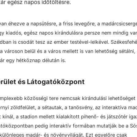
kár egész napos időtöltésre.
van éhezve a napsütésre, a friss levegőre, a madárcsicserg
 Egy kiadós, egész napos kirándulásra persze nem mindig va
dban is csodát tesz az ember testével-lelkével. Székesfeh
városon belül és a város mellett is van lehetőség sétálni, 
kár egy hétköznap délután is.
rület és Látogatóközpont
mplexebb közösségi tere nemcsak kirándulási lehetőséget k
i zöldfelület, a sétautak, a tanösvény, az interaktíva mad
nál, a stadion mellett kialakított pihenő- és játszótér iga
tóközpontban pedig interaktív formában mutatják be a Só
különleges madár- és növényvilágát. Ezt egyelőre csak