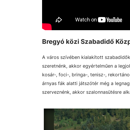
Bregyó közi Szabadidő Köz
A város szívében kialakított szabadidő
szeretnénk, akkor egyértelműen a legjob
kosár-, foci-, bringa-, tenisz-, rekortán
árnyas fák alatti játszótér még a legna
szerveznénk, akkor szalonnasütésre alkal