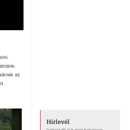
olni
atnánk:
csiknek az
ot
Hírlevél
Iratkozz fel már most hamarosan