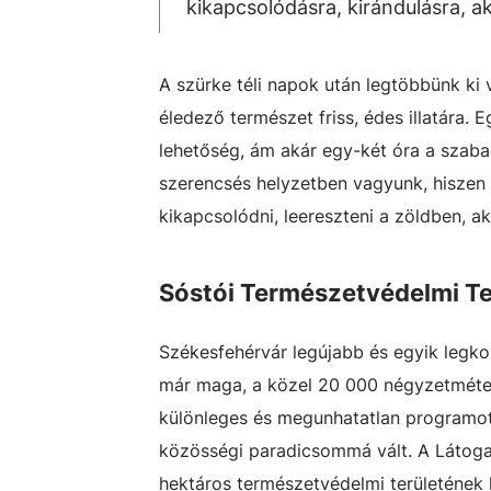
kikapcsolódásra, kirándulásra, a
A szürke téli napok után legtöbbünk ki 
éledező természet friss, édes illatára.
lehetőség, ám akár egy-két óra a szaba
szerencsés helyzetben vagyunk, hiszen a 
kikapcsolódni, leereszteni a zöldben, a
Sóstói Természetvédelmi Te
Székesfehérvár legújabb és egyik legko
már maga, a közel 20 000 négyzetméterny
különleges és megunhatatlan programot kí
közösségi paradicsommá vált. A Látoga
hektáros természetvédelmi területének 