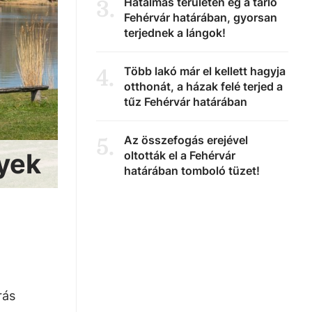
Hatalmas területen ég a tarló
3
.
Fehérvár határában, gyorsan
terjednek a lángok!
Több lakó már el kellett hagyja
4
.
otthonát, a házak felé terjed a
tűz Fehérvár határában
Az összefogás erejével
5
.
lyek
oltották el a Fehérvár
határában tomboló tüzet!
rás