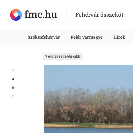
fmc.hu
Fehérvár összeköt
Székesfehérvár
Fejér vármegye
Hírek
7 évnél régebbi cikk