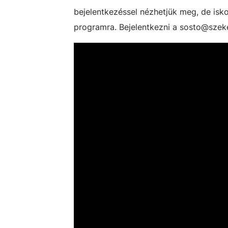
bejelentkezéssel nézhetjük meg, de isk
programra. Bejelentkezni a sosto@szeke