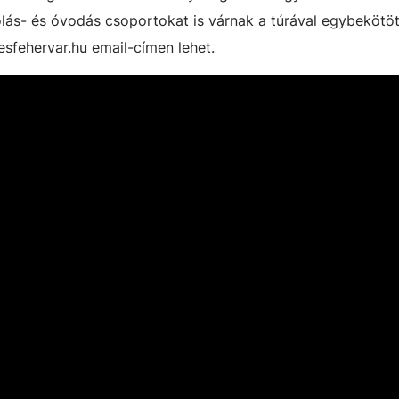
olás- és óvodás csoportokat is várnak a túrával egybekötöt
sfehervar.hu email-címen lehet.