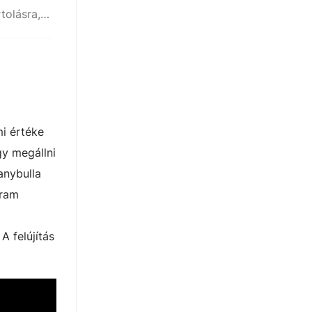
A Bregyó remek hely akár kirándulásra, sportolásra, kikapcsolódásra
i értéke
gy megállni
anybulla
gram
A felújítás