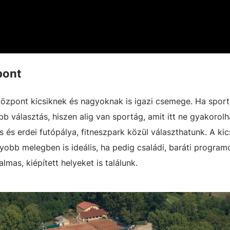
pont
központ kicsiknek és nagyoknak is igazi csemege. Ha sport
b választás, hiszen alig van sportág, amit itt ne gyakorolh
os és erdei futópálya, fitneszpark közül választhatunk. A ki
gyobb melegben is ideális, ha pedig családi, baráti program
mas, kiépített helyeket is találunk.