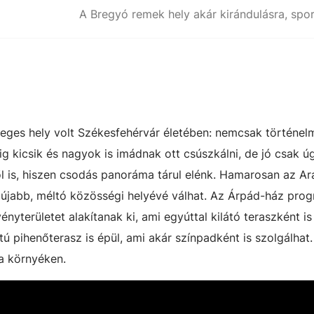
eges hely volt Székesfehérvár életében: nemcsak történelm
ig kicsik és nagyok is imádnak ott csúszkálni, de jó csak ú
ől is, hiszen csodás panoráma tárul elénk. Hamarosan az Ar
y újabb, méltó közösségi helyévé válhat. Az Árpád-ház pro
ényterületet alakítanak ki, ami egyúttal kilátó teraszként is
tú pihenőterasz is épül, ami akár színpadként is szolgálhat. 
 a környéken.