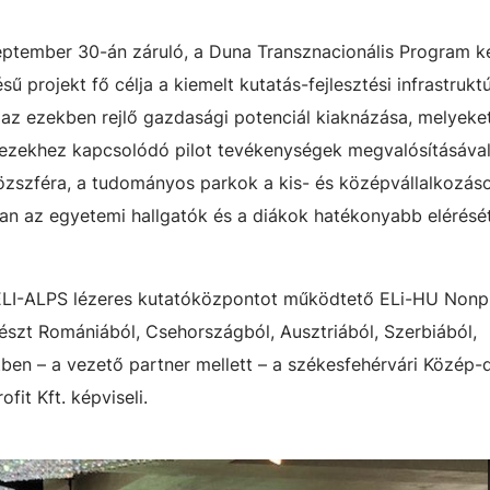
szeptember 30-án záruló, a Duna Transznacionális Program k
ű projekt fő célja a kiemelt kutatás-fejlesztési infrastruktú
az ezekben rejlő gazdasági potenciál kiaknázása, melyeket
 ezekhez kapcsolódó pilot tevékenységek megvalósításával
közszféra, a tudományos parkok a kis- és középvállalkozás
an az egyetemi hallgatók és a diákok hatékonyabb elérésé
ELI-ALPS lézeres kutatóközpontot működtető ELi-HU Nonpro
részt Romániából, Csehországból, Ausztriából, Szerbiából,
ben – a vezető partner mellett – a székesfehérvári Közép-d
it Kft. képviseli.