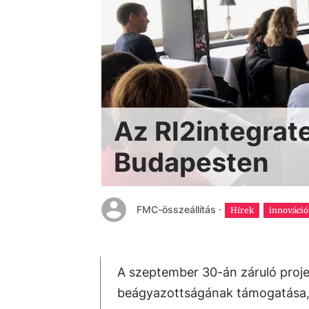
Az RI2integrate
Budapesten
FMC-összeállítás
·
Hírek
innováció
A szeptember 30-án záruló projekt
beágyazottságának támogatása, i