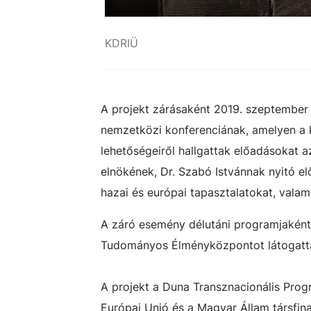
KDRIÜ
A projekt zárásaként 2019. szeptember 
nemzetközi konferenciának, amelyen a k
lehetőségeiről hallgattak előadásokat a
elnökének, Dr. Szabó Istvánnak nyitó e
hazai és európai tapasztalatokat, valam
A záró esemény délutáni programjaként
Tudományos Élményközpontot látogattá
A projekt a Duna Transznacionális Progr
Európai Unió és a Magyar Állam társfin