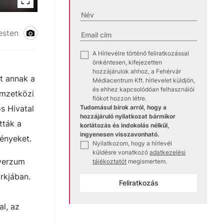
esten
A Hírlevélre történő feliratkozással
✓
önkéntesen, kifejezetten
hozzájárulok ahhoz, a Fehérvár
t annak a
Médiacentrum Kft. hírlevelet küldjön,
és ehhez kapcsolódóan felhasználói
emzetközi
fiókot hozzon létre.
s Hivatal
Tudomásul bírok arról, hogy a
hozzájáruló nyilatkozat bármikor
tták a
korlátozás és indokolás nélkül,
ingyenesen visszavonható.
ményeket.
Nyilatkozom, hogy a hírlevél
✓
küldésre vonatkozó
adatkezelési
overzum
tájékoztatót
megismertem.
rkjában.
Feliratkozás
al, az