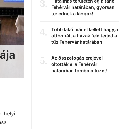
Hatalmas területen ég a tarló
3
.
Fehérvár határában, gyorsan
terjednek a lángok!
Több lakó már el kellett hagyja
4
.
otthonát, a házak felé terjed a
tűz Fehérvár határában
ája
Az összefogás erejével
5
.
oltották el a Fehérvár
határában tomboló tüzet!
k helyi
ása.