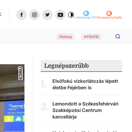
C
Fehérvár-TV
Vörösmarty Rádió
#hőség
#FEDOK
Legnépszerűbb
KDRIÜ
Elsőfokú vízkorlátozás lépett
1
.
életbe Fejérben is
Lemondott a Székesfehérvári
2
.
Szakképzési Centrum
kancellárja