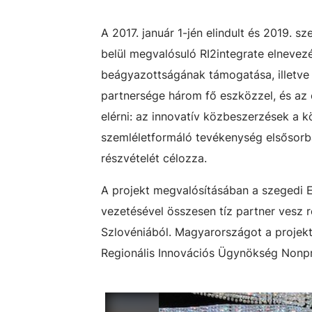
A 2017. január 1-jén elindult és 2019. 
belül megvalósuló RI2integrate elnevezés
beágyazottságának támogatása, illetve 
partnersége három fő eszközzel, és az
elérni: az innovatív közbeszerzések a 
szemléletformáló tevékenység elsősorb
részvételét célozza.
A projekt megvalósításában a szegedi 
vezetésével összesen tíz partner vesz 
Szlovéniából. Magyarországot a projekt
Regionális Innovációs Ügynökség Nonprof