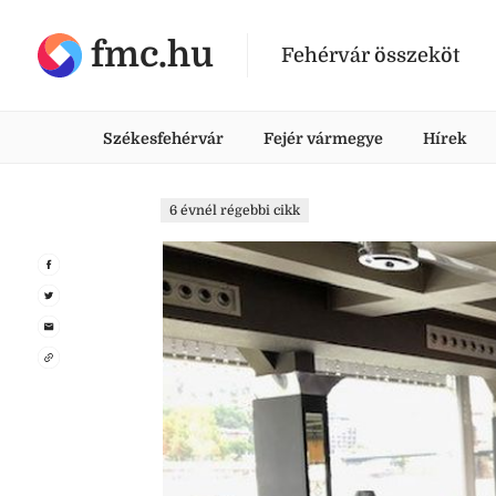
fmc.hu
Fehérvár összeköt
Székesfehérvár
Fejér vármegye
Hírek
6 évnél régebbi cikk