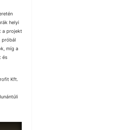
eretén
rák helyi
 a projekt
 próbál
ok, míg a
t és
fit Kft.
unántúli