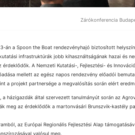
Zárókonferencia Budap
3-án a Spoon the Boat rendezvényhajó biztosított helyszín
utatási infrastruktúrák jobb kihasználtságának hazai és n
z érdeklődők. A Nemzeti Kutatási-, Fejlesztési- és Innováció
lőadása mellett az egész napos rendezvény előadói bemuta
int a projekt partnersége a megvalósítás során elért ered
, a házigazdák által szervezett tanulmányút során az Agr
k meg az érdeklődők a martonvásári Brunszvik-kastély pa
amból, az Európai Regionális Fejlesztési Alap támogatásáv
anszírozásával valósul meg.