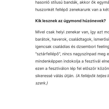
hasonló stílusú bandák, akkor ők egymá
huszonkét fellépő zenekarunk van a két 
Kik lesznek az úgymond húzónevek?
Mivel csak helyi zenekar van, így azt m
barátok, haverok, családtagok, ismerősök
igencsak családias és dzsembori feeling
"sztárfellépő", nincs nagyszínpad meg
mindenképpen indokolja a fesztivál elne
ezen a fesztiválon lép fel először közön
sikeressé válás útján.
(A fellépők teljes l
szerk.)