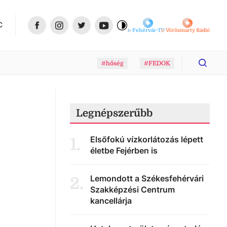
C
Fehérvár-TV
Vörösmarty Rádió
#hőség
#FEDOK
Legnépszerűbb
Elsőfokú vízkorlátozás lépett
1
.
életbe Fejérben is
Lemondott a Székesfehérvári
2
.
Szakképzési Centrum
kancellárja