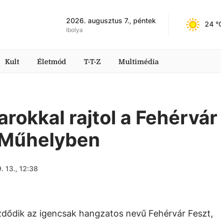
2026. augusztus 7., péntek
24
 °
Ibolya
Kult
Életmód
T-T-Z
Multimédia
rokkal rajtol a Fehérvár
s Műhelyben
. 13., 12:38
dődik az igencsak hangzatos nevű Fehérvár Feszt,