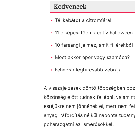
Kedvencek
Télikabátot a citromfára!
11 elképesztően kreatív halloween
10 farsangi jelmez, amit fillérekbő
Most akkor eper vagy szamóca?
Fehérvár legfurcsább zebrája
A visszajelzések döntő többségben poz
közönség előtt tudnak fellépni, valamin
estéjükre nem jönnének el, mert nem fel
anyagi ráfordítás nélkül naponta tucat
poharazgatni az ismerősökkel.