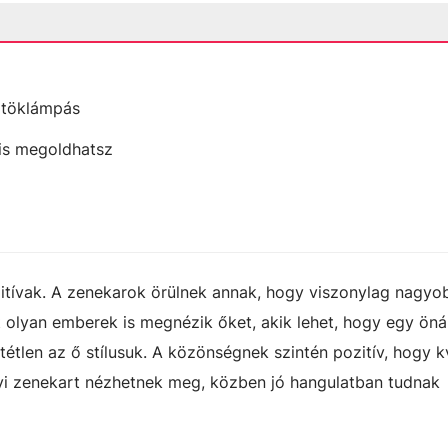
i töklámpás
l is megoldhatsz
itívak. A zenekarok örülnek annak, hogy viszonylag nagyo
t olyan emberek is megnézik őket, akik lehet, hogy egy öná
tétlen az ő stílusuk. A közönségnek szintén pozitív, hogy k
nyi zenekart nézhetnek meg, közben jó hangulatban tudnak