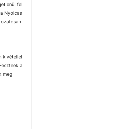
etlenül fel
 a Nyolcas
okozatosan
 kivétellel
 Fesztnek a
ék meg