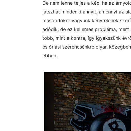
De nem lenne teljes a kép, ha az árnyo
játszhat mindenki annyit, amennyi az al
műsoridőkre vagyunk kénytelenek szorít
adódik, de ez kellemes probléma, mert 
több, mint a kontra, így igyekszünk évr
és óriási szerencsénkre olyan közegbe
ebben.