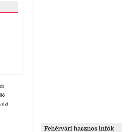
bb
lló
vázi
Fehérvári hasznos infók