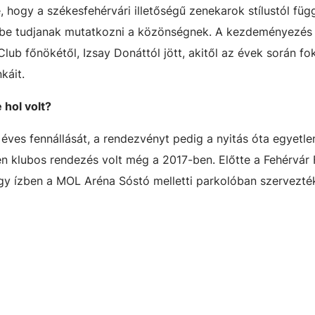
ogy a székesfehérvári illetőségű zenekarok stílustól függ
 be tudjanak mutatkozni a közönségnek. A kezdeményezés
ub főnökétől, Izsay Donáttól jött, akitől az évek során f
káit.
 hol volt?
éves fennállását, a rendezvényt pedig a nyitás óta egyetlen
en klubos rendezés volt még a 2017-ben. Előtte a Fehérvár
gy ízben a MOL Aréna Sóstó melletti parkolóban szervezt