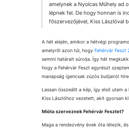
amelynek a Nyolcas Műhely ad ott
lépnek fel. De hogy honnan is indu
főszervezőjével, Kiss Lászlóval 
A hét elején, amikor a hétvégi progr
amelyről azon túl, hogy
Fehérvár Feszt 
semmi határait súrolja. Így hát megkuk
hogy a Fehérvár Feszt egyrészt szeptem
manapság igencsak zúzós bulijairól híre
Lassan összeállt a kép, így első utam a
Kiss Lászlóhoz vezetett, akit gyorsan ki
Mióta szerveznek Fehérvár Fesztet?
Maga a rendezvény évek óta létezik, és 