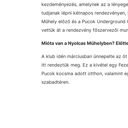
kezdeményezés, amelynek az a lényege, h
tudjanak lépni kétnapos rendezvényen,
Műhely előző és a Pucok Underground Cl
vettük át a rendezvény főszervezői mun
Mióta van a Nyolcas Műhelyben? Előtte
A klub idén márciusban ünnepelte az öt 
itt rendeztük meg. Ez a kivétel egy Fez
Pucok kocsma adott otthon, valamint e
szabadtéren.