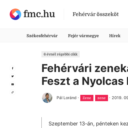
fmc.hu
Fehérvár összeköt
Székesfehérvár
Fejér vármegye
Hírek
6 évnél régebbi cikk
Fehérvári zeneka
Feszt a Nyolca
Pál Loránd
·
·
2019. 09
Zene
zene
Szeptember 13-án, pénteken kez