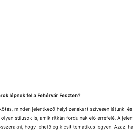
karok lépnek fel a Fehérvár Feszten?
kötés, minden jelentkező helyi zenekart szívesen látunk, és
olyan stílusok is, amik ritkán fordulnak elő errefelé. A jele
sszerakni, hogy lehetőleg kicsit tematikus legyen. Azaz, h