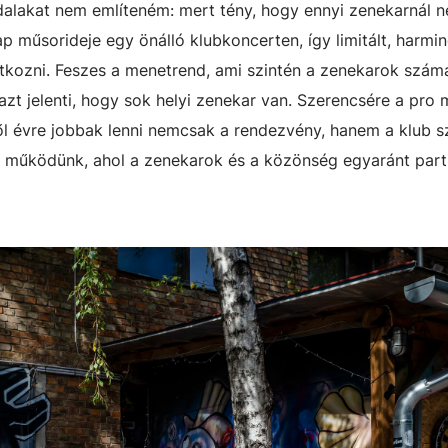
ldalakat nem említeném: mert tény, hogy ennyi zenekarnál 
ap műsorideje egy önálló klubkoncerten, így limitált, harmi
kozni. Feszes a menetrend, ami szintén a zenekarok számá
azt jelenti, hogy sok helyi zenekar van. Szerencsére a pro
ől évre jobbak lenni nemcsak a rendezvény, hanem a klub szi
n működünk, ahol a zenekarok és a közönség egyaránt par