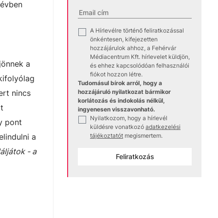
 évben
A Hírlevélre történő feliratkozással
✓
önkéntesen, kifejezetten
hozzájárulok ahhoz, a Fehérvár
Médiacentrum Kft. hírlevelet küldjön,
ljönnek a
és ehhez kapcsolódóan felhasználói
fiókot hozzon létre.
kifolyólag
Tudomásul bírok arról, hogy a
ert nincs
hozzájáruló nyilatkozat bármikor
korlátozás és indokolás nélkül,
t
ingyenesen visszavonható.
Nyilatkozom, hogy a hírlevél
✓
y pont
küldésre vonatkozó
adatkezelési
lindulni a
tájékoztatót
megismertem.
áljátok - a
Feliratkozás