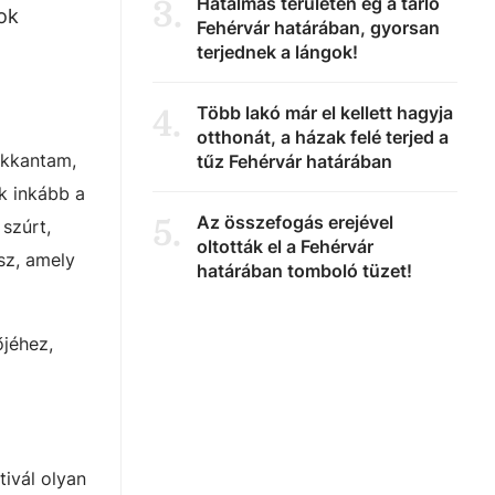
Hatalmas területen ég a tarló
3
.
ok
Fehérvár határában, gyorsan
terjednek a lángok!
Több lakó már el kellett hagyja
4
.
otthonát, a házak felé terjed a
ukkantam,
tűz Fehérvár határában
k inkább a
Az összefogás erejével
5
.
szúrt,
oltották el a Fehérvár
sz, amely
határában tomboló tüzet!
őjéhez,
tivál olyan