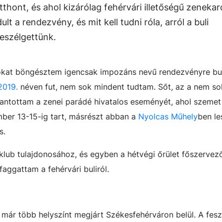
hont, és ahol kizárólag fehérvári illetőségű zenekar
lt a rendezvény, és mit kell tudni róla, arról a buli
beszélgettünk.
amokat böngésztem igencsak impozáns nevű rendezvényre b
2019.
néven fut, nem sok mindent tudtam. Sőt, az a nem so
kantottam a zenei parádé hivatalos eseményét, ahol szemet 
ber 13-15-ig tart, másrészt abban a
Nyolcas Műhely
ben le
s.
 klub tulajdonosához, és egyben a hétvégi őrület főszervez
faggattam a fehérvári buliról.
már több helyszínt megjárt Székesfehérváron belül. A fesz