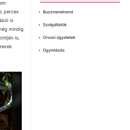
nem
nc perces
•
Buszmenetrend
ból is
•
Szolgáltatók
 még mindig
ntjén is,
•
Orvosi ügyeletek
tnerek
•
Ügyintézés