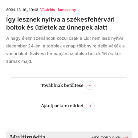
2024. 12. 16., 10:43
Vásárlás
,
karácsony
Így lesznek nyitva a székesfehérvári
boltok és üzletek az ünnepek alatt
A nagy élelmiszerláncok közül csak a Lidl nem lesz nyitva
december 24-én, a többiek aznap többnyire délig várják a
vásárlókat. Szilveszter napján az utolsó boltok 16 órakor
zárnak majd.
Továbbiak betöltése
Ajánlj nekem cikket
Multimédia
MÉG TÖBB CIKK