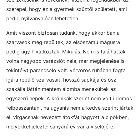
szerepel, hogy ez a gyermek szűztől született, ami
pedig nyilvánvalóan lehetetlen.
Amit viszont biztosan tudunk, hogy akkoriban a
szarvasok még repültek, az elsőszámú mágusra
pedig úgy hivatkoztak: Mikulás. Nem is találhattak
volna nagyobb varázslót nála, már megjelenése is
tekintélyt parancsoló volt: vérvörös ruhában fogta
igára repülő szarvasait, hosszú sapkája és ősz
szakálla láttán mentem álomba menekültek az
egyszerű népek. A krónikák szerint nem volt ildomos
felbosszantani, ha ugyanis nem a kedve szerint jártak
el, virgácsnak nevezett átokfát hagyott a cipőkben,
melyekkel jelezte: sanyarú év vár a viselőjére.