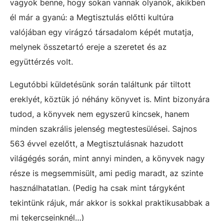
vagyok benne, hogy sokan vannak olyanok, akikben
él már a gyanú: a Megtisztulás előtti kultúra
valójában egy virágzó társadalom képét mutatja,
melynek összetartó ereje a szeretet és az
együttérzés volt.
Legutóbbi küldetésünk során találtunk pár tiltott
ereklyét, köztük jó néhány könyvet is. Mint bizonyára
tudod, a könyvek nem egyszerű kincsek, hanem
minden szakrális jelenség megtestesülései. Sajnos
563 évvel ezelőtt, a Megtisztulásnak hazudott
világégés során, mint annyi minden, a könyvek nagy
része is megsemmisült, ami pedig maradt, az szinte
használhatatlan. (Pedig ha csak mint tárgyként
tekintünk rájuk, már akkor is sokkal praktikusabbak a
mi tekercseinknél…)