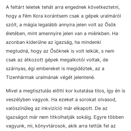
A feltárt leletek tehát arra engednek következtetni,
hogy a Fém Kora korántsem csak a gépek uralmáról
szólt, a mágia legalább annyira jelen volt az Ősök
életében, mint amennyire jelen van a miénkben. Ha
azonban kiderülne az igazság, ha mindenki
megtudná, hogy az Ősöknek is volt lelkük, s nem
csak az átkozott gépek megalkotói voltak, de
szárnyas, égi embereket is megidéztek, az a
Tizenhármak uralmának végét jelentené.
Mivel a megtisztulás előtti kor kutatása tilos, így én is
veszélyben vagyok. Ha ezeket a sorokat olvasod,
valószínűleg az inkvizíció már elkapott. De az
igazságot már nem titkolhatják sokáig. Egyre többen
vagyunk, mi, könyvtárosok, akik arra tettük fel az