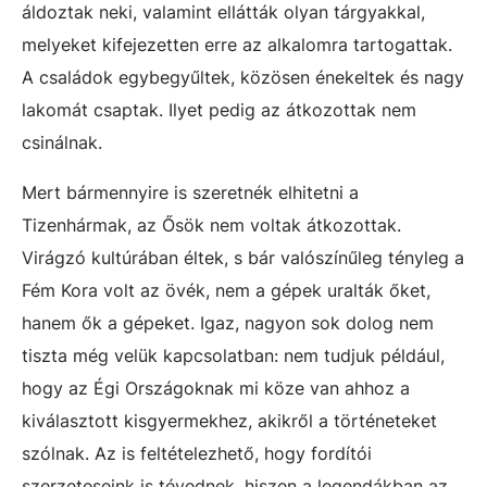
áldoztak neki, valamint ellátták olyan tárgyakkal,
melyeket kifejezetten erre az alkalomra tartogattak.
A családok egybegyűltek, közösen énekeltek és nagy
lakomát csaptak. Ilyet pedig az átkozottak nem
csinálnak.
Mert bármennyire is szeretnék elhitetni a
Tizenhármak, az Ősök nem voltak átkozottak.
Virágzó kultúrában éltek, s bár valószínűleg tényleg a
Fém Kora volt az övék, nem a gépek uralták őket,
hanem ők a gépeket. Igaz, nagyon sok dolog nem
tiszta még velük kapcsolatban: nem tudjuk például,
hogy az Égi Országoknak mi köze van ahhoz a
kiválasztott kisgyermekhez, akikről a történeteket
szólnak. Az is feltételezhető, hogy fordítói
szerzeteseink is tévednek, hiszen a legendákban az