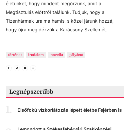
életünket, hogy mindent megőrzünk, amit a
Megtisztulás előttről találunk. Tudjuk, hogy a
Tizenhármak uralma hamis, s közel járunk hozzá,
hogy újra megidézzük a Karácsony Szellemét…
történet
irodalom
novella
pályázat
Legnépszerűbb
1
.
Elsőfokú vízkorlátozás lépett életbe Fejérben is
Lemondott a Székesfehérvári Szakképzési