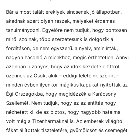
Bár a most talált ereklyék sincsenek jó állapotban,
akadnak azért olyan részek, melyeket érdemes
tanulmányozni. Egyelőre nem tudjuk, hogy pontosan
miről szólnak, több szerzetesünk is dolgozik a
fordításon, de nem egyszerű: a nyelv, amin írták,
nagyon hasonló a mienkhez, mégis érthetetlen. Annyi
azonban bizonyos, hogy az idők kezdete előttről
üzennek az Ősök, akik – eddigi leleteink szerint –
minden évben ilyenkor mágikus kapukat nyitottak az
Égi Országokba, hogy megidézzék a Karácsony
Szellemét. Nem tudjuk, hogy ez az entitás hogy
nézhetett ki, de az biztos, hogy nagyobb hatalma
volt még a Tizenhármaknál is. Az emberek világító
fákat állítottak tiszteletére, gyümölcsöt és csemegét