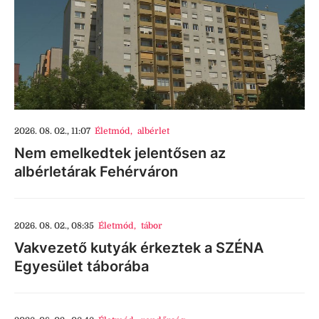
2026. 08. 02., 11:07
Életmód
,
albérlet
Nem emelkedtek jelentősen az
albérletárak Fehérváron
2026. 08. 02., 08:35
Életmód
,
tábor
Vakvezető kutyák érkeztek a SZÉNA
Egyesület táborába