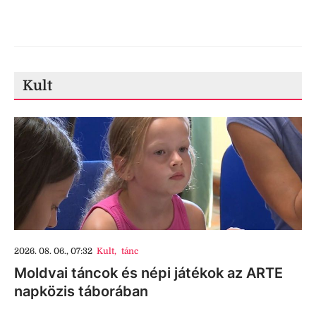
Kult
2026. 08. 06., 07:32
Kult
,
tánc
Moldvai táncok és népi játékok az ARTE
napközis táborában