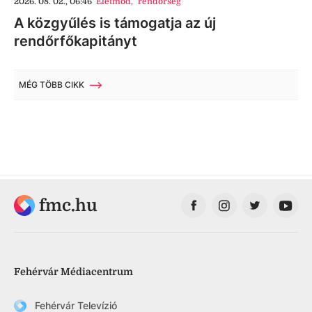
2026. 08. 02., 06:46
Életmód
,
rendőrség
A közgyűlés is támogatja az új
rendőrfőkapitányt
MÉG TÖBB CIKK
fmc.hu
Fehérvár Médiacentrum
Fehérvár Televízió