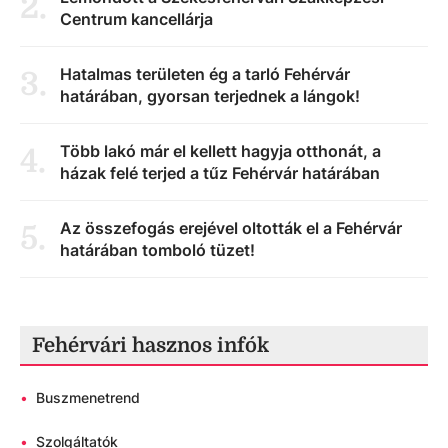
2
.
Centrum kancellárja
Hatalmas területen ég a tarló Fehérvár
3
.
határában, gyorsan terjednek a lángok!
Több lakó már el kellett hagyja otthonát, a
4
.
házak felé terjed a tűz Fehérvár határában
Az összefogás erejével oltották el a Fehérvár
5
.
határában tomboló tüzet!
Fehérvári hasznos infók
•
Buszmenetrend
•
Szolgáltatók