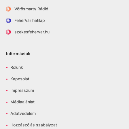
Vörösmarty Rádió
FehérVár hetilap
szekesfehervar.hu
Információk
•
Rólunk
•
Kapcsolat
•
Impresszum
•
Médiaajánlat
•
Adatvédelem
•
Hozzászólás szabályzat