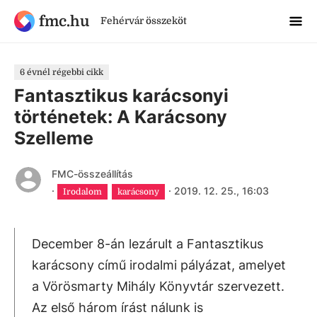
fmc.hu
Fehérvár összeköt
6 évnél régebbi cikk
Fantasztikus karácsonyi
történetek: A Karácsony
Szelleme
FMC-összeállítás
·
·
2019. 12. 25., 16:03
Irodalom
karácsony
December 8-án lezárult a Fantasztikus
karácsony című irodalmi pályázat, amelyet
a Vörösmarty Mihály Könyvtár szervezett.
Az első három írást nálunk is