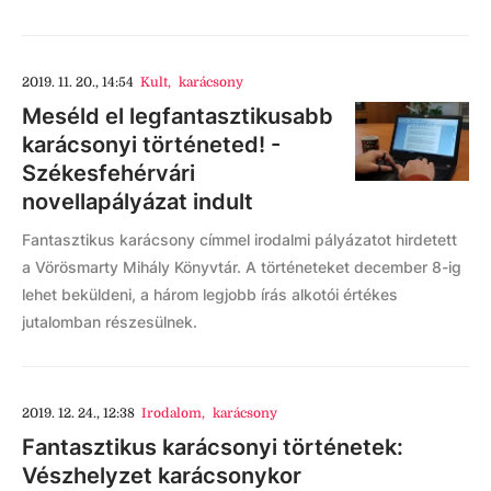
2019. 11. 20., 14:54
Kult
,
karácsony
Meséld el legfantasztikusabb
karácsonyi történeted! -
Székesfehérvári
novellapályázat indult
Fantasztikus karácsony címmel irodalmi pályázatot hirdetett
a Vörösmarty Mihály Könyvtár. A történeteket december 8-ig
lehet beküldeni, a három legjobb írás alkotói értékes
jutalomban részesülnek.
2019. 12. 24., 12:38
Irodalom
,
karácsony
Fantasztikus karácsonyi történetek:
Vészhelyzet karácsonykor