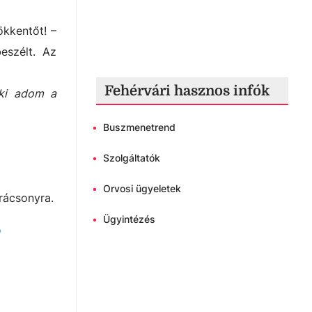
ökkentőt! –
eszélt. Az
Fehérvári hasznos infók
eki adom a
•
Buszmenetrend
•
Szolgáltatók
•
Orvosi ügyeletek
arácsonyra.
•
Ügyintézés
o