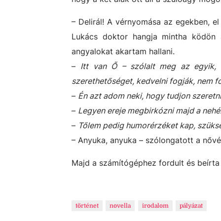
– Delirál! A vérnyomása az egekben, el
Lukács doktor hangja mintha ködön á
angyalokat akartam hallani.
–
Itt van Ő – szólalt meg az egyik
szerethetőséget, kedvelni fogják, nem fo
–
Én azt adom neki, hogy tudjon szeretni
–
Legyen ereje megbirkózni majd a nehé
–
Tőlem pedig humorérzéket kap, szükség
– Anyuka, anyuka – szólongatott a nővér
Majd a számítógéphez fordult és beírta 
történet
novella
irodalom
pályázat