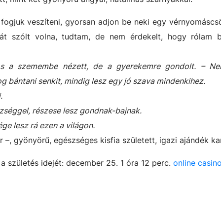
 fogjuk veszíteni, gyorsan adjon be neki egy vérnyomáscs
t szólt volna, tudtam, de nem érdekelt, hogy rólam b
, s a szemembe nézett, de a gyerekemre gondolt. – N
g bántani senkit, mindig lesz egy jó szava mindenkihez.
.
zséggel, részese lesz gondnak-bajnak.
e lesz rá ezen a világon.
 –, gyönyörű, egészséges kisfia született, igazi ajándék k
a születés idejét: december 25. 1 óra 12 perc.
online casin