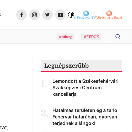
C
Fehérvár-TV
Vörösmarty Rádió
#hőség
#FEDOK
Legnépszerűbb
Lemondott a Székesfehérvári
1
.
Szakképzési Centrum
kancellárja
Hatalmas területen ég a tarló
2
.
Fehérvár határában, gyorsan
terjednek a lángok!
zat,