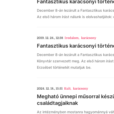
Fantasztikus karácsonyi törté
December 8-án lezárult a Fantasztikus karács
Az első három írást nálunk is elolvashatjátok
2019. 12. 24., 12:38
Irodalom
,
karácsony
Fantasztikus karácsonyi törté
December 8-án lezárult a Fantasztikus karács
Könyvtár szervezett meg. Az első három írást
Erzsébet történetét mutatjuk be.
2024. 12. 18., 15:31
Kult
,
karácsony
Megható ünnepi műsorral készül
családtagjaiknak
Az intézményben mostanra hagyománnyá vált