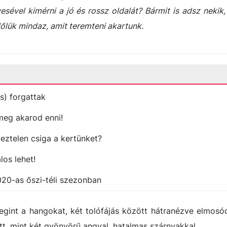
sével kimérni a jó és rossz oldalát? Bármit is adsz nekik
őlük mindaz, amit teremteni akartunk.
s) forgattak
meg akarod enni!
meztelen csiga a kertünket?
los lehet!
020-as őszi-téli szezonban
gint a hangokat, két tolófájás között hátranézve elmosó
tt, mint két gyönyörű angyal, hatalmas szárnyakkal.