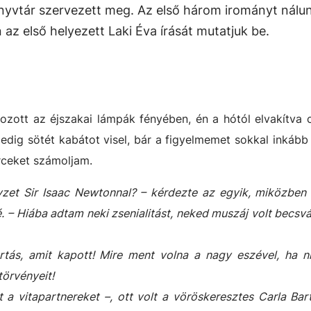
yvtár szervezett meg. Az első három irományt nálun
az első helyezett Laki Éva írását mutatjuk be.
tkozott az éjszakai lámpák fényében, én a hótól elvakítva 
pedig sötét kabátot visel, bár a figyelmemet sokkal inkább
rceket számoljam.
yzet Sir Isaac Newtonnal? – kérdezte az egyik, miközben
lé. – Hiába adtam neki zsenialitást, neked muszáj volt becs
rtás, amit kapott! Mire ment volna a nagy eszével, ha n
törvényeit!
a vitapartnereket –, ott volt a vöröskeresztes Carla Bar