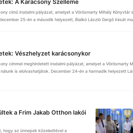
netek: A Karácsony Szelleme
ony című irodalmi pályázat, amelyet a Vörösmarty Mihály Könyvtár 
: december 25-én a második helyezett, Bialkó László Gergő írását mu
netek: Vészhelyzet karácsonykor
ony címmel meghirdetett irodalmi pályázat, amelyet a Vörösmarty M
 nálunk is elolvashatjátok. December 24-én a harmadik helyezett Lá
tek a Frim Jakab Otthon lakói
, hogy az ünnepek közeledtével a