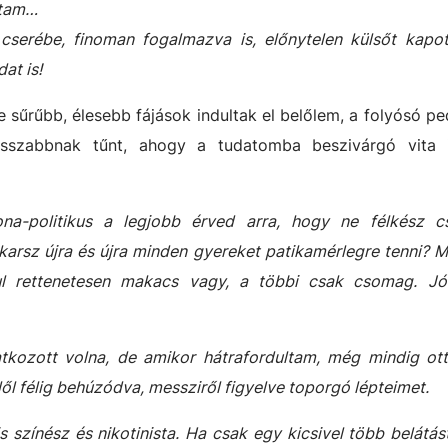
dtam…
, cserébe, finoman fogalmazva is, előnytelen külsőt kapo
at is!
re sűrűbb, élesebb fájások indultak el belőlem, a folyósó p
sszabbnak tűnt, ahogy a tudatomba beszivárgó vita 
ona-politikus a legjobb érved arra, hogy ne félkész 
karsz újra és újra minden gyereket patikamérlegre tenni? 
l rettenetesen makacs vagy, a többi csak csomag. Jó
atkozott volna, de amikor hátrafordultam, még mindig ot
ől félig behúzódva, messziről figyelve toporgó lépteimet.
 színész és nikotinista. Ha csak egy kicsivel több belátá