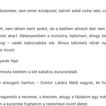
zember, nem ismer középutat, bármit adtál volna neki, cs
, nem láttam bent senkit, de a belőlem elindult élet nem
 jönni akart. Rátenyereltem a konzolra, hallottam, ahogy b
ng – valaki bebocsátást kér. Álmos tekintetű nővér nyit
t hívott.
yerek feje!
imosta belőlem a két kabátos duruzsolását.
y simogató bariton. – Doktor Lukács Máté vagyok, én f
i magamból a nevemet, s éreztem, ahogy a fájdalom egy má
san a kezembe foghatom a testemben óvott életet.