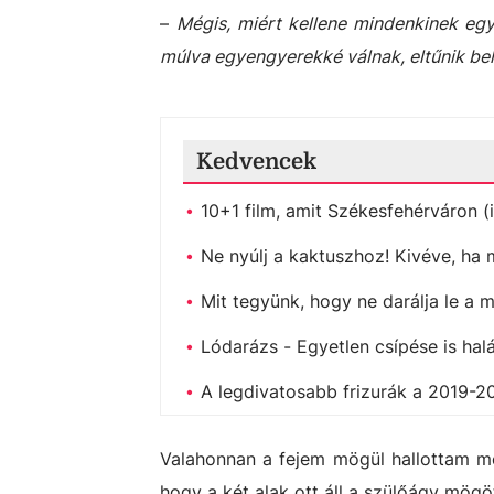
–
Mégis, miért kellene mindenkinek egye
múlva egyengyerekké válnak, eltűnik bel
Kedvencek
10+1 film, amit Székesfehérváron (i
Ne nyúlj a kaktuszhoz! Kivéve, ha 
Mit tegyünk, hogy ne darálja le a 
Lódarázs - Egyetlen csípése is halá
A legdivatosabb frizurák a 2019-2
Valahonnan a fejem mögül hallottam me
hogy a két alak ott áll a szülőágy mögö