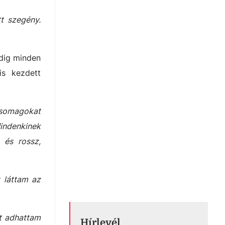
tt szegény.
edig minden
is kezdett
csomagokat
Mindenkinek
 és rossz,
t láttam az
st adhattam
Hírlevél