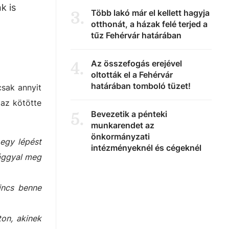
k is
Több lakó már el kellett hagyja
3
.
otthonát, a házak felé terjed a
tűz Fehérvár határában
Az összefogás erejével
4
.
oltották el a Fehérvár
határában tomboló tüzet!
csak annyit
 az kötötte
Bevezetik a pénteki
5
.
munkarendet az
önkormányzati
 egy lépést
intézményeknél és cégeknél
vággyal meg
incs benne
ton, akinek