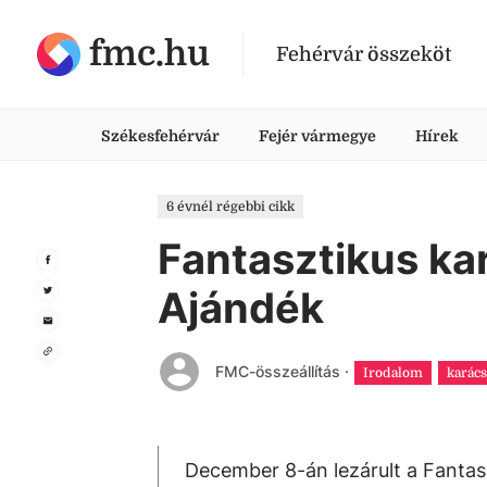
fmc.hu
Fehérvár összeköt
Székesfehérvár
Fejér vármegye
Hírek
6 évnél régebbi cikk
Fantasztikus ka
Ajándék
FMC-összeállítás
·
Irodalom
karác
December 8-án lezárult a Fantas