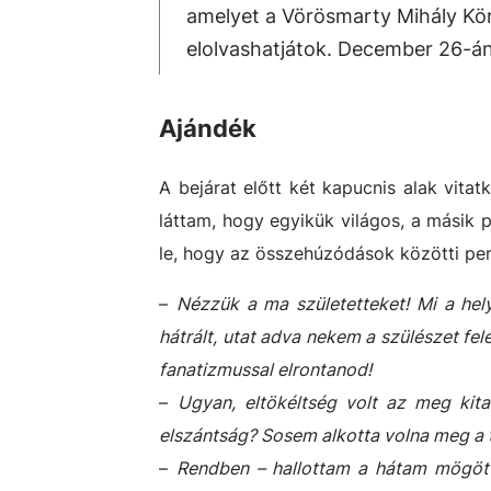
amelyet a Vörösmarty Mihály Kön
elolvashatjátok. December 26-án 
Ajándék
A bejárat előtt két kapucnis alak vita
láttam, hogy egyikük világos, a másik 
le, hogy az összehúzódások közötti pe
–
Nézzük a ma születetteket! Mi a hel
hátrált, utat adva nekem a szülészet fe
fanatizmussal elrontanod!
–
Ugyan, eltökéltség volt az meg kita
elszántság? Sosem alkotta volna meg a 
–
Rendben – hallottam a hátam mögött 