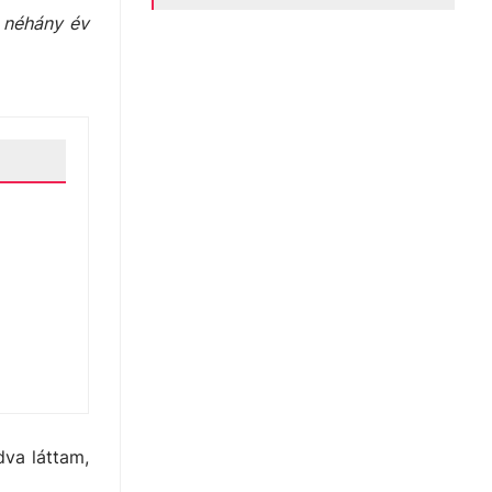
, néhány év
dva láttam,