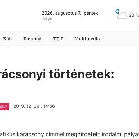
2026. augusztus 7., péntek
30
 °
Ibolya
Kult
Életmód
T-T-Z
Multimédia
rácsonyi történetek:
·
2019. 12. 26., 14:56
sony
ztikus karácsony címmel meghirdetett irodalmi pályá