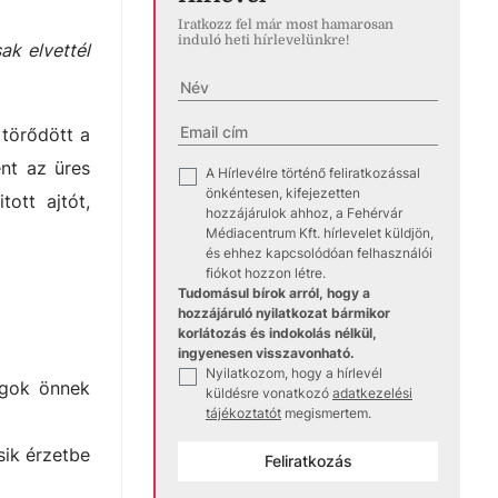
Iratkozz fel már most hamarosan
induló heti hírlevelünkre!
ak elvettél
 törődött a
ent az üres
A Hírlevélre történő feliratkozással
✓
önkéntesen, kifejezetten
ott ajtót,
hozzájárulok ahhoz, a Fehérvár
Médiacentrum Kft. hírlevelet küldjön,
és ehhez kapcsolódóan felhasználói
fiókot hozzon létre.
Tudomásul bírok arról, hogy a
hozzájáruló nyilatkozat bármikor
korlátozás és indokolás nélkül,
ingyenesen visszavonható.
Nyilatkozom, hogy a hírlevél
✓
ogok önnek
küldésre vonatkozó
adatkezelési
tájékoztatót
megismertem.
sik érzetbe
Feliratkozás