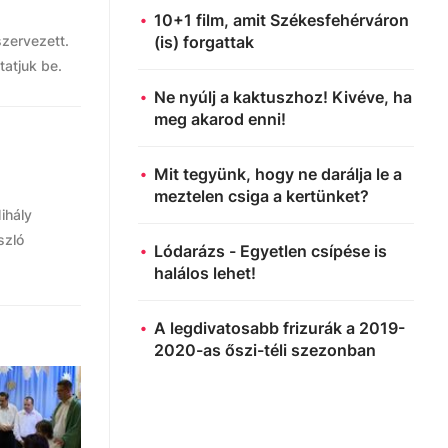
10+1 film, amit Székesfehérváron
szervezett.
(is) forgattak
tatjuk be.
Ne nyúlj a kaktuszhoz! Kivéve, ha
meg akarod enni!
Mit tegyünk, hogy ne darálja le a
meztelen csiga a kertünket?
ihály
szló
Lódarázs - Egyetlen csípése is
halálos lehet!
A legdivatosabb frizurák a 2019-
2020-as őszi-téli szezonban