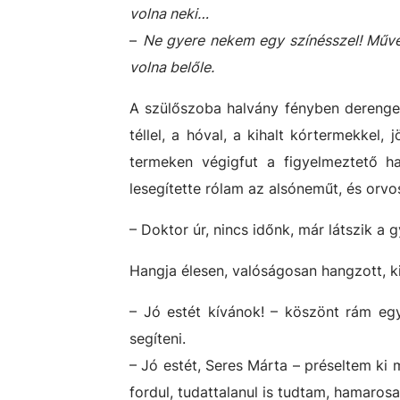
volna neki…
–
Ne gyere nekem egy színésszel! Művés
volna belőle.
A szülőszoba halvány fényben derengett
téllel, a hóval, a kihalt kórtermekkel,
termeken végigfut a figyelmeztető ha
lesegítette rólam az alsóneműt, és orvos
– Doktor úr, nincs időnk, már látszik a g
Hangja élesen, valóságosan hangzott, k
– Jó estét kívánok! – köszönt rám eg
segíteni.
– Jó estét, Seres Márta – préseltem k
fordul, tudattalanul is tudtam, hamaro