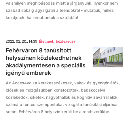
valamilyen meghibásodás miatt a járgányunk. Ilyenkor nem
szabad sokáig agyalgatni a teendőkről - mutatjuk, mihez
kezdjetek, ha lerobbantok a sztrádán!
2022. 02. 20., 14:39
Életmód
,
közlekedés
Fehérváron 8 tanúsított
helyszínen közlekedhetnek
akadálymentesen a speciális
igényű emberek
Az Acces4you a kerekesszékesek, vakok és gyengénlátók,
idősek és mozgásukban korlátozottak, babakocsival
közlekedők, siketek, nagyothallók és kognitív zavarral élők
számára fontos szempontokat vizsgál a tanúsítási eljárása
során. Fehérváron 8 helyszín került be a rendszerükbe.