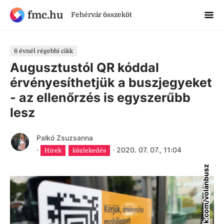
fmc.hu
Fehérvár összeköt
6 évnél régebbi cikk
Augusztustól QR kóddal
érvényesíthetjük a buszjegyeket
- az ellenőrzés is egyszerűbb
lesz
Palkó Zsuzsanna
·
·
2020. 07. 07., 11:04
Hírek
közlekedés
facebook.com/volanbusz