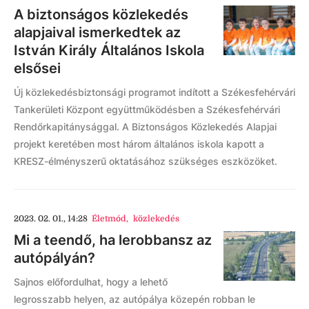
A biztonságos közlekedés
alapjaival ismerkedtek az
István Király Általános Iskola
elsősei
Új közlekedésbiztonsági programot indított a Székesfehérvári
Tankerületi Központ együttműködésben a Székesfehérvári
Rendőrkapitánysággal. A Biztonságos Közlekedés Alapjai
projekt keretében most három általános iskola kapott a
KRESZ-élményszerű oktatásához szükséges eszközöket.
2023. 02. 01., 14:28
Életmód
,
közlekedés
Mi a teendő, ha lerobbansz az
autópályán?
Sajnos előfordulhat, hogy a lehető
legrosszabb helyen, az autópálya közepén robban le