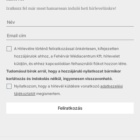
Iratkozz fel már most hamarosan induló heti hírlevelünkre!
✓
A Hírlevélre történő feliratkozással önkéntesen, kifejezetten
hozzájárulok ahhoz, a Fehérvár Médiacentrum Kft. hírlevelet
küldjön, és ehhez kapcsolódóan felhasználói fiókot hozzon létre.
Tudomásul bírok arról, hogy a hozzájáruló nyilatkozat bármikor
korlátozás és indokolás nélkül, ingyenesen visszavonható.
✓
Nyilatkozom, hogy a hírlevél küldésre vonatkozó
adatkezelési
tájékoztatót
megismertem.
Feliratkozás