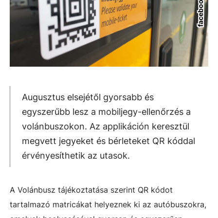
Augusztus elsejétől gyorsabb és
egyszerűbb lesz a mobiljegy-ellenőrzés a
volánbuszokon. Az applikáción keresztül
megvett jegyeket és bérleteket QR kóddal
érvényesíthetik az utasok.
A Volánbusz tájékoztatása szerint QR kódot
tartalmazó matricákat helyeznek ki az autóbuszokra,