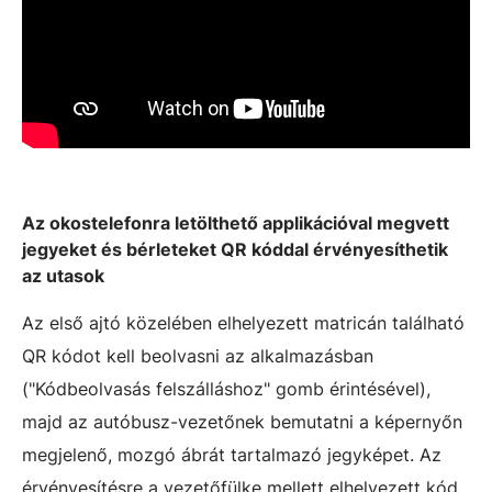
Az okostelefonra letölthető applikációval megvett
jegyeket és bérleteket QR kóddal érvényesíthetik
az utasok
Az első ajtó közelében elhelyezett matricán található
QR kódot kell beolvasni az alkalmazásban
("Kódbeolvasás felszálláshoz" gomb érintésével),
majd az autóbusz-vezetőnek bemutatni a képernyőn
megjelenő, mozgó ábrát tartalmazó jegyképet. Az
érvényesítésre a vezetőfülke mellett elhelyezett kód