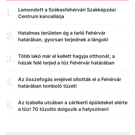
Lemondott a Székesfehérvári Szakképzési
1
.
Centrum kancellárja
Hatalmas területen ég a tarló Fehérvár
2
.
határában, gyorsan terjednek a lángok!
Több lakó már el kellett hagyja otthonát, a
3
.
házak felé terjed a tűz Fehérvár határában
Az összefogás erejével oltották el a Fehérvár
4
.
határában tomboló tüzet!
Az Izabella utcában a zártkerti épületeket elérte
5
.
a tűz! 70 tűzoltó dolgozik a helyszínen!