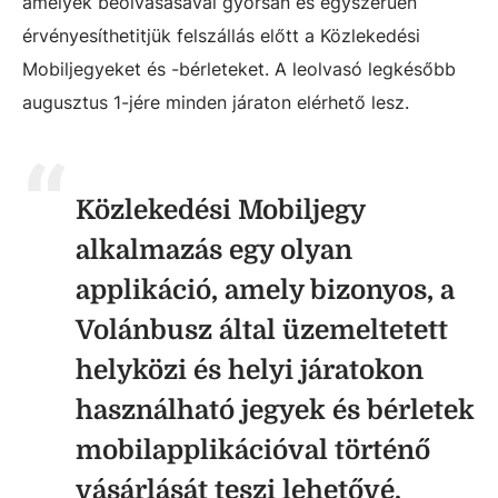
amelyek beolvasásával gyorsan és egyszerűen
érvényesíthetitjük felszállás előtt a Közlekedési
Mobiljegyeket és -bérleteket. A leolvasó l
egkésőbb
augusztus 1-jére minden járaton elérhető lesz.
Közlekedési Mobiljegy
alkalmazás egy olyan
applikáció, amely bizonyos, a
Volánbusz által üzemeltetett
helyközi és helyi járatokon
használható jegyek és bérletek
mobilapplikációval történő
vásárlását teszi lehetővé.