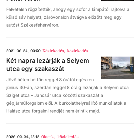
Felvételen rögzítették, ahogy egy sofőr a lámpától rajtolva a
külső sáv helyett, záróvonalon átvágva előzött meg egy
autóst Székesfehérváron.
2021. 06. 24., 03:50
Közlekedés
,
közlekedés
Két napra lezárják a Selyem
utca egy szakaszát
Jövő héten hétfőn reggel 8 órától egészen
június 30-án, szerdán reggel 8 óráig lezárják a Selyem utca
Sziget utca – Jancsár utca közötti szakaszát a
gépjárműforgalom elől. A burkolathelyreállító munkálatok a
Halász utca forgalmi rendjét nem érintik majd.
2026. 02. 24., 15:18
Oktatás
,
közlekedés