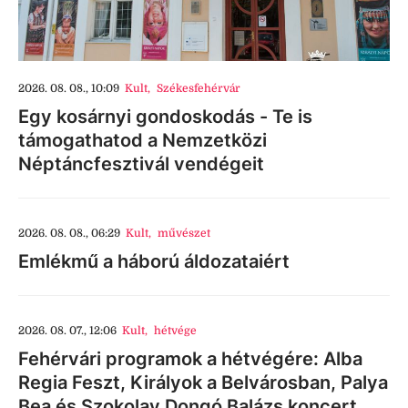
2026. 08. 08., 10:09
Kult
,
Székesfehérvár
Egy kosárnyi gondoskodás - Te is
támogathatod a Nemzetközi
Néptáncfesztivál vendégeit
2026. 08. 08., 06:29
Kult
,
művészet
Emlékmű a háború áldozataiért
2026. 08. 07., 12:06
Kult
,
hétvége
Fehérvári programok a hétvégére: Alba
Regia Feszt, Királyok a Belvárosban, Palya
Bea és Szokolay Dongó Balázs koncert,