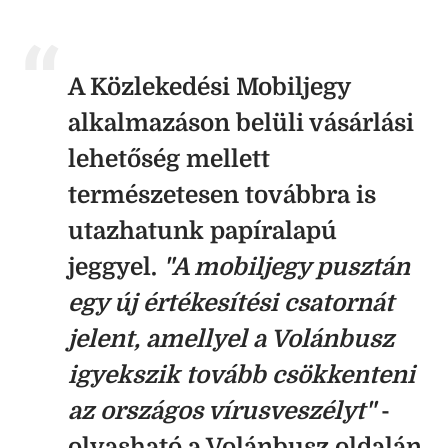
A Közlekedési Mobiljegy
alkalmazáson belüli vásárlási
lehetőség mellett
természetesen továbbra is
utazhatunk papíralapú
jeggyel.
"A mobiljegy pusztán
egy új értékesítési csatornát
jelent, amellyel a Volánbusz
igyekszik tovább csökkenteni
az országos vírusveszélyt"
-
olvasható a Volánbusz oldalán.