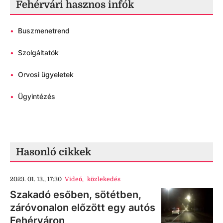
Fehérvári hasznos infók
•
Buszmenetrend
•
Szolgáltatók
•
Orvosi ügyeletek
•
Ügyintézés
Hasonló cikkek
2023. 01. 13., 17:30
Videó
,
közlekedés
Szakadó esőben, sötétben,
záróvonalon előzött egy autós
Fehérváron