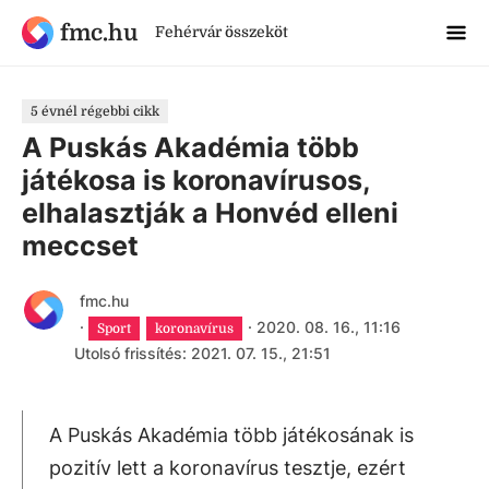
fmc.hu
Fehérvár összeköt
5 évnél régebbi cikk
A Puskás Akadémia több
játékosa is koronavírusos,
elhalasztják a Honvéd elleni
meccset
fmc.hu
·
·
2020. 08. 16., 11:16
Sport
koronavírus
Utolsó frissítés: 2021. 07. 15., 21:51
A Puskás Akadémia több játékosának is
pozitív lett a koronavírus tesztje, ezért