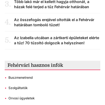
Több lakó már el kellett hagyja otthonát, a
3
.
házak felé terjed a tűz Fehérvár határában
Az összefogás erejével oltották el a Fehérvár
4
.
határában tomboló tüzet!
Az Izabella utcában a zártkerti épületeket elérte
5
.
a tűz! 70 tűzoltó dolgozik a helyszínen!
Fehérvári hasznos infók
•
Buszmenetrend
•
Szolgáltatók
•
Orvosi ügyeletek