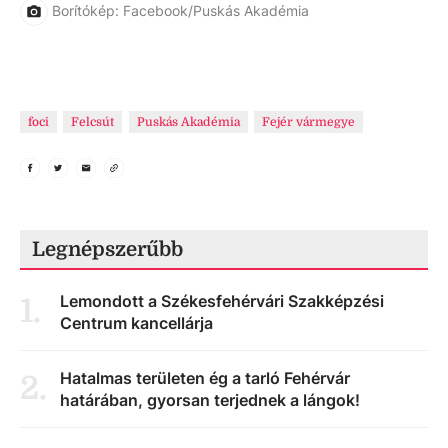
Borítókép: Facebook/Puskás Akadémia
foci
Felcsút
Puskás Akadémia
Fejér vármegye
Legnépszerűbb
Lemondott a Székesfehérvári Szakképzési
1
.
Centrum kancellárja
Hatalmas területen ég a tarló Fehérvár
2
.
határában, gyorsan terjednek a lángok!