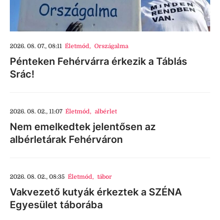
2026. 08. 07., 08:11
Életmód
,
Országalma
Pénteken Fehérvárra érkezik a Táblás
Srác!
2026. 08. 02., 11:07
Életmód
,
albérlet
Nem emelkedtek jelentősen az
albérletárak Fehérváron
2026. 08. 02., 08:35
Életmód
,
tábor
Vakvezető kutyák érkeztek a SZÉNA
Egyesület táborába