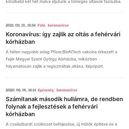
körülbelül két hét múlva eljutunk a tömeges oltások fázisába.
2021. 03. 13., 18:34
Fotó
,
koronavírus
Koronavírus: így zajlik az oltás a fehérvári
kórházban
A héten nagyobb adag Pfizer/BioNTech vakcina érkezett a
Fejér Megyei Szent György Kórházba, miközben
folyamatosan zajlik a regisztráltak oltása. Képriport.
2020. 06. 19., 16:14
Egészség
,
koronavírus
Számítanak második hullámra, de rendben
folynak a fejlesztések a fehérvári
kórházban
A családbarát szülészet befejezése, új műtők építése és a