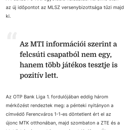
az új időpontot az MLSZ versenybizottsága tűzi majd
ki.
Az MTI információi szerint a
felcsúti csapatból nem egy,
hanem több játékos tesztje is
pozitív lett.
Az OTP Bank Liga 1. fordulójában eddig három
mérkőzést rendeztek meg: a pénteki nyitányon a
címvédő Ferencváros 1-1-es döntetlent ért el az
újonc MTK otthonában, majd szombaton a ZTE és a