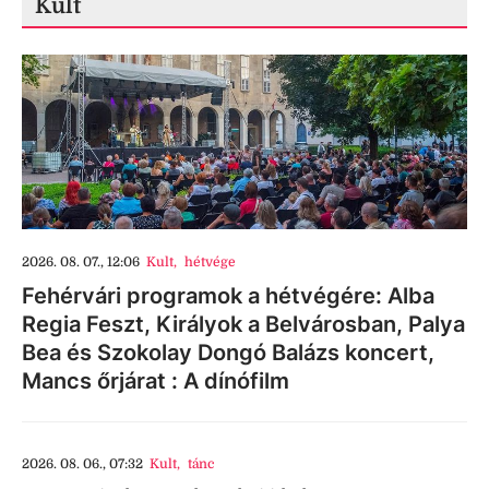
Kult
2026. 08. 07., 12:06
Kult
,
hétvége
Fehérvári programok a hétvégére: Alba
Regia Feszt, Királyok a Belvárosban, Palya
Bea és Szokolay Dongó Balázs koncert,
Mancs őrjárat : A dínófilm
2026. 08. 06., 07:32
Kult
,
tánc