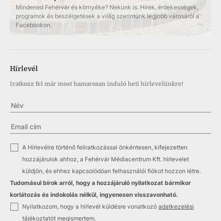
Mindened Fehérvár és környéke? Nekünk is. Hírek, érdekességek,
programok és beszélgetések a világ szerintünk legjobb városáról a
Facebookon.
Hírlevél
Iratkozz fel már most hamarosan induló heti hírlevelünkre!
✓
A Hírlevélre történő feliratkozással önkéntesen, kifejezetten
hozzájárulok ahhoz, a Fehérvár Médiacentrum Kft. hírlevelet
küldjön, és ehhez kapcsolódóan felhasználói fiókot hozzon létre.
Tudomásul bírok arról, hogy a hozzájáruló nyilatkozat bármikor
korlátozás és indokolás nélkül, ingyenesen visszavonható.
✓
Nyilatkozom, hogy a hírlevél küldésre vonatkozó
adatkezelési
tájékoztatót
megismertem.