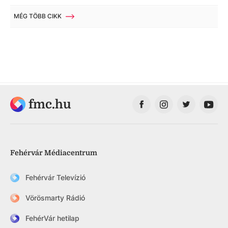
MÉG TÖBB CIKK
fmc.hu
Fehérvár Médiacentrum
Fehérvár Televízió
Vörösmarty Rádió
FehérVár hetilap