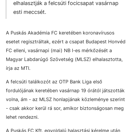
elhalasztják a felcsúti focicsapat vasárnap
esti meccsét.
A Puskás Akadémia FC keretében koronavírusos
esetet regisztráltak, ezért a csapat Budapest Honvéd
FC elleni, vasárnapi (mai) NB I-es mérkőzését a
Magyar Labdarúgó Szövetség (MLSZ) elhalasztotta,
írja az MTI.
A felcsúti találkozót az OTP Bank Liga első
fordulójának keretében vasárnap 19 órától játszották
volna, ám - az MLSZ honlapjának közleménye szerint
- csak akkor kerül rá sor, amikor biztonságosan meg
lehet rendezni.
A Puskás FC Kft. egyoldalú halasztási kérelme után