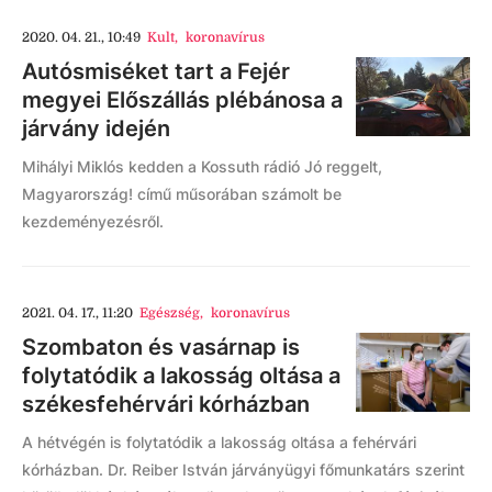
2020. 04. 21., 10:49
Kult
,
koronavírus
Autósmiséket tart a Fejér
megyei Előszállás plébánosa a
járvány idején
Mihályi Miklós kedden a Kossuth rádió Jó reggelt,
Magyarország! című műsorában számolt be
kezdeményezésről.
2021. 04. 17., 11:20
Egészség
,
koronavírus
Szombaton és vasárnap is
folytatódik a lakosság oltása a
székesfehérvári kórházban
A hétvégén is folytatódik a lakosság oltása a fehérvári
kórházban. Dr. Reiber István járványügyi főmunkatárs szerint