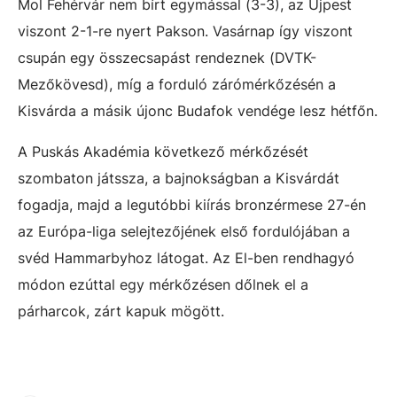
Mol Fehérvár nem bírt egymással (3-3), az Újpest
viszont 2-1-re nyert Pakson. Vasárnap így viszont
csupán egy összecsapást rendeznek (DVTK-
Mezőkövesd), míg a forduló zárómérkőzésén a
Kisvárda a másik újonc Budafok vendége lesz hétfőn.
A Puskás Akadémia következő mérkőzését
szombaton játssza, a bajnokságban a Kisvárdát
fogadja, majd a legutóbbi kiírás bronzérmese 27-én
az Európa-liga selejtezőjének első fordulójában a
svéd Hammarbyhoz látogat. Az El-ben rendhagyó
módon ezúttal egy mérkőzésen dőlnek el a
párharcok, zárt kapuk mögött.