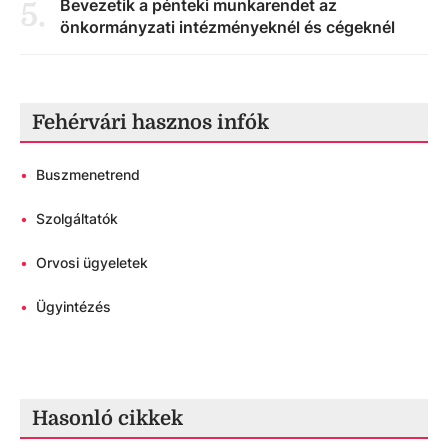
Bevezetik a pénteki munkarendet az
5
.
önkormányzati intézményeknél és cégeknél
Fehérvári hasznos infók
•
Buszmenetrend
•
Szolgáltatók
•
Orvosi ügyeletek
•
Ügyintézés
Hasonló cikkek