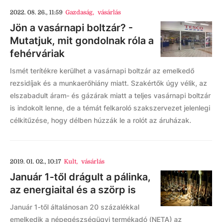
2022. 08. 26., 11:59
Gazdaság
,
vásárlás
Jön a vasárnapi boltzár? -
Mutatjuk, mit gondolnak róla a
fehérváriak
Ismét terítékre kerülhet a vasárnapi boltzár az emelkedő
rezsidíjak és a munkaerőhiány miatt. Szakértők úgy vélik, az
elszabadult áram- és gázárak miatt a teljes vasárnapi boltzár
is indokolt lenne, de a témát felkaroló szakszervezet jelenlegi
célkitűzése, hogy délben húzzák le a rolót az áruházak.
2019. 01. 02., 10:17
Kult
,
vásárlás
Január 1-től drágult a pálinka,
az energiaital és a szörp is
Január 1-től általánosan 20 százalékkal
emelkedik a népegészségügyi termékadó (NETA) az