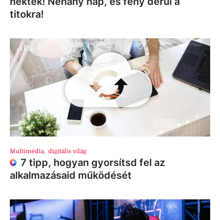
nektek! Néhány nap, és fény derül a
titokra!
Multimédia
,
digitális világ
7 tipp, hogyan gyorsítsd fel az
alkalmazásaid működését