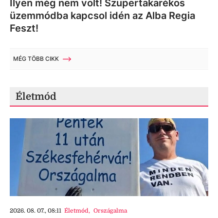
Ilyen még nem volt! Szupertakarékos
üzemmódba kapcsol idén az Alba Regia
Feszt!
MÉG TÖBB CIKK
Életmód
2026. 08. 07., 08:11
Életmód
,
Országalma