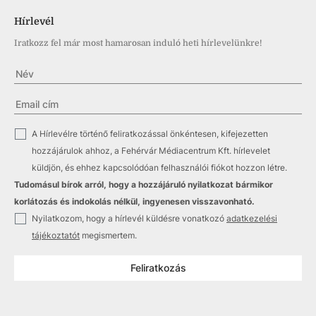
Hírlevél
Iratkozz fel már most hamarosan induló heti hírlevelünkre!
✓
A Hírlevélre történő feliratkozással önkéntesen, kifejezetten
hozzájárulok ahhoz, a Fehérvár Médiacentrum Kft. hírlevelet
küldjön, és ehhez kapcsolódóan felhasználói fiókot hozzon létre.
Tudomásul bírok arról, hogy a hozzájáruló nyilatkozat bármikor
korlátozás és indokolás nélkül, ingyenesen visszavonható.
✓
Nyilatkozom, hogy a hírlevél küldésre vonatkozó
adatkezelési
tájékoztatót
megismertem.
Feliratkozás