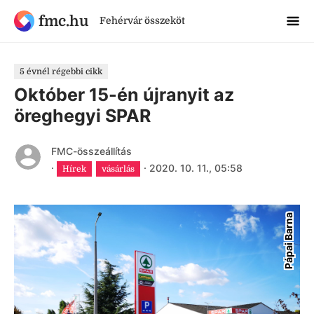
fmc.hu
Fehérvár összeköt
5 évnél régebbi cikk
Október 15-én újranyit az
öreghegyi SPAR
FMC-összeállítás
·
·
2020. 10. 11., 05:58
Hírek
vásárlás
Pápai Barna