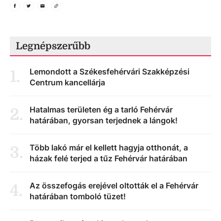
Legnépszerűbb
Lemondott a Székesfehérvári Szakképzési
1
.
Centrum kancellárja
Hatalmas területen ég a tarló Fehérvár
2
.
határában, gyorsan terjednek a lángok!
Több lakó már el kellett hagyja otthonát, a
3
.
házak felé terjed a tűz Fehérvár határában
Az összefogás erejével oltották el a Fehérvár
4
.
határában tomboló tüzet!