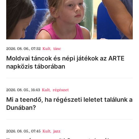
2026. 08. 06., 07:32
Kult
,
tánc
Moldvai táncok és népi játékok az ARTE
napközis táborában
2026. 08. 05., 16:43
Kult
,
régészet
Mi a teendő, ha régészeti leletet találunk a
Dunában?
2026. 08. 05., 07:45
Kult
,
jazz