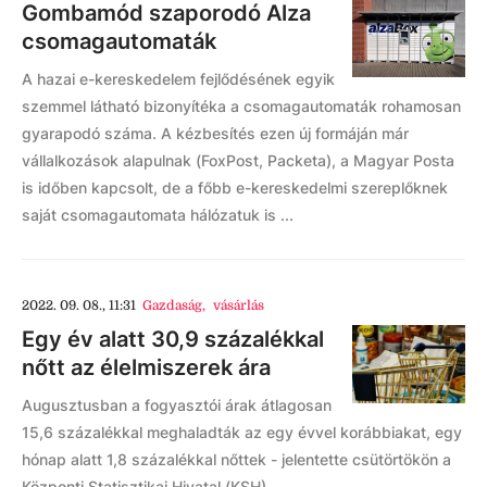
Gombamód szaporodó Alza
csomagautomaták
A hazai e-kereskedelem fejlődésének egyik
szemmel látható bizonyítéka a csomagautomaták rohamosan
gyarapodó száma. A kézbesítés ezen új formáján már
vállalkozások alapulnak (FoxPost, Packeta), a Magyar Posta
is időben kapcsolt, de a főbb e-kereskedelmi szereplőknek
saját csomagautomata hálózatuk is ...
2022. 09. 08., 11:31
Gazdaság
,
vásárlás
Egy év alatt 30,9 százalékkal
nőtt az élelmiszerek ára
Augusztusban a fogyasztói árak átlagosan
15,6 százalékkal meghaladták az egy évvel korábbiakat, egy
hónap alatt 1,8 százalékkal nőttek - jelentette csütörtökön a
Központi Statisztikai Hivatal (KSH).