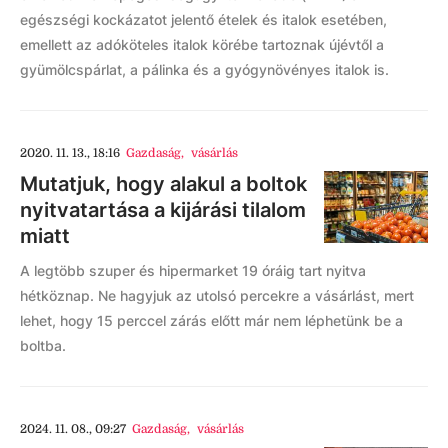
egészségi kockázatot jelentő ételek és italok esetében,
emellett az adóköteles italok körébe tartoznak újévtől a
gyümölcspárlat, a pálinka és a gyógynövényes italok is.
2020. 11. 13., 18:16
Gazdaság
,
vásárlás
Mutatjuk, hogy alakul a boltok
nyitvatartása a kijárási tilalom
miatt
A legtöbb szuper és hipermarket 19 óráig tart nyitva
hétköznap. Ne hagyjuk az utolsó percekre a vásárlást, mert
lehet, hogy 15 perccel zárás előtt már nem léphetünk be a
boltba.
2024. 11. 08., 09:27
Gazdaság
,
vásárlás