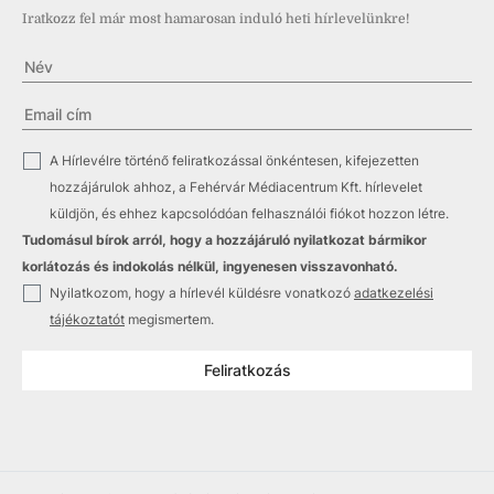
Iratkozz fel már most hamarosan induló heti hírlevelünkre!
✓
A Hírlevélre történő feliratkozással önkéntesen, kifejezetten
hozzájárulok ahhoz, a Fehérvár Médiacentrum Kft. hírlevelet
küldjön, és ehhez kapcsolódóan felhasználói fiókot hozzon létre.
Tudomásul bírok arról, hogy a hozzájáruló nyilatkozat bármikor
korlátozás és indokolás nélkül, ingyenesen visszavonható.
✓
Nyilatkozom, hogy a hírlevél küldésre vonatkozó
adatkezelési
tájékoztatót
megismertem.
Feliratkozás