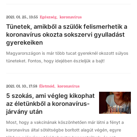
2021. 01. 25., 13:55
Egészség
,
koronavírus
Tünetek, amikből a szülők felismerhetik a
koronavírus okozta sokszervi gyulladást
gyerekeiken
Magyarországon is már több tucat gyereknél okozott súlyos
tüneteket. Fontos, hogy idejében észleljük a bajt!
2021. 01. 10., 17:58
Életmód
,
koronavírus
5 szokás, ami végleg kikophat
az életünkből a koronavírus-
járvány után
Most, hogy a vakcinának köszönhetően már látni a fényt a
koronavírus által sötétségbe borított alagút végén, egyre