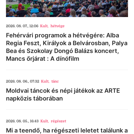
2026. 08. 07., 12:06
Kult
,
hétvége
Fehérvári programok a hétvégére: Alba
Regia Feszt, Királyok a Belvárosban, Palya
Bea és Szokolay Dongó Balázs koncert,
Mancs őrjárat : A dínófilm
2026. 08. 06., 07:32
Kult
,
tánc
Moldvai táncok és népi játékok az ARTE
napközis táborában
2026. 08. 05., 16:43
Kult
,
régészet
Mi a teendő, ha régészeti leletet találunk a