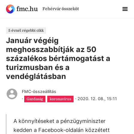
fmc.hu
Fehérvár összeköt
5 évnél régebbi cikk
Január végéig
meghosszabbítják az 50
százalékos bértámogatást a
turizmusban és a
vendéglátásban
FMC-összeállítás
·
·
2020. 12. 08., 15:11
Gazdaság
koronavírus
A könnyítéseket a pénzügyminiszter
kedden a Facebook-oldalán közzétett