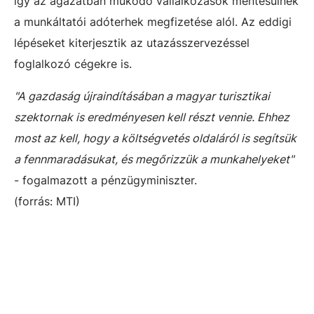
így az ágazatban működő vállalkozások mentesülnek
a munkáltatói adóterhek megfizetése alól. Az eddigi
lépéseket kiterjesztik az utazásszervezéssel
foglalkozó cégekre is.
"A gazdaság újraindításában a magyar turisztikai
szektornak is eredményesen kell részt vennie. Ehhez
most az kell, hogy a költségvetés oldaláról is segítsük
a fennmaradásukat, és megőrizzük a munkahelyeket"
- fogalmazott a pénzügyminiszter.
(forrás: MTI)