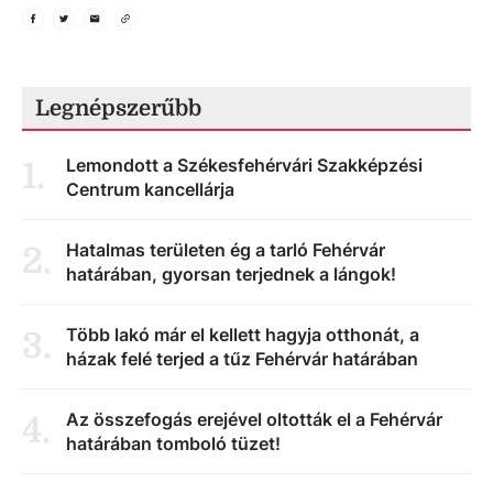
Legnépszerűbb
Lemondott a Székesfehérvári Szakképzési
1
.
Centrum kancellárja
Hatalmas területen ég a tarló Fehérvár
2
.
határában, gyorsan terjednek a lángok!
Több lakó már el kellett hagyja otthonát, a
3
.
házak felé terjed a tűz Fehérvár határában
Az összefogás erejével oltották el a Fehérvár
4
.
határában tomboló tüzet!