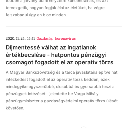
többen a járvány utáni helyzetre koncentrálnak, és azt
tervezgetik, hogyan fogják élni az életüket, ha végre
felszabadul úgy en bloc minden.
2020. 11. 24., 14:51
Gazdaság
,
koronavírus
Díjmentessé válhat az ingatlanok
értékbecslése - hatpontos pénzügyi
csomagot fogadott el az operatív törzs
A Magyar Bankszövetség és a tárca javaslataira építve hat
intézkedést fogadott el az operatív törzs kedden, ezek
mindegyike egyszerűbbé, olcsóbbá és gyorsabbá teszi a
pénzügyek intézését - jelentette be Varga Mihály
pénzügyminiszter a gazdaságvédelmi operatív törzs ülését
követően.