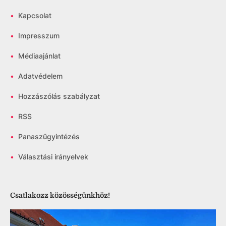
•
Kapcsolat
•
Impresszum
•
Médiaajánlat
•
Adatvédelem
•
Hozzászólás szabályzat
•
RSS
•
Panaszügyintézés
•
Választási irányelvek
Csatlakozz közösségünkhöz!