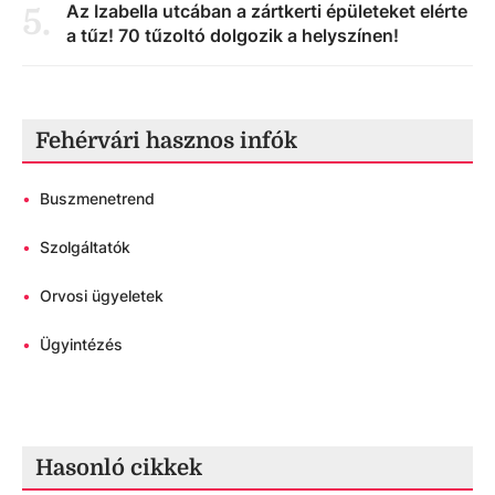
Az Izabella utcában a zártkerti épületeket elérte
5
.
a tűz! 70 tűzoltó dolgozik a helyszínen!
Fehérvári hasznos infók
•
Buszmenetrend
•
Szolgáltatók
•
Orvosi ügyeletek
•
Ügyintézés
Hasonló cikkek