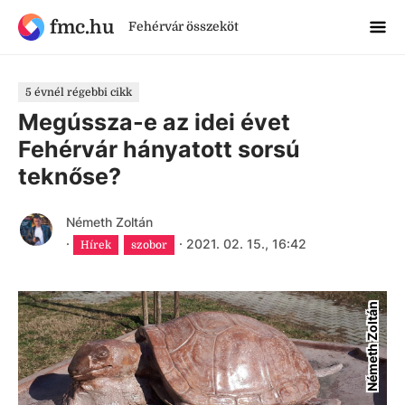
fmc.hu
Fehérvár összeköt
5 évnél régebbi cikk
Megússza-e az idei évet
Fehérvár hányatott sorsú
teknőse?
Németh Zoltán
·
·
2021. 02. 15., 16:42
Hírek
szobor
Németh Zoltán