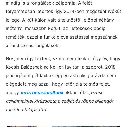
mindig is a rongálások célpontja. A fejét
folyamatosan letörték, így 2014-ben megszűnt ivókút
jellege. A kút külön vált a teknőstől, előbbi néhány
méterrel messzebb került, az illetékesek pedig
remélték, ezzel a funkcióleválasztással megszűnnek
a rendszeres rongálások.
Nos, nem így történt, szinte nem telik el úgy év, hogy
Kocsis Balázsnak ne kelljen javítani a szobrot. 2018
januárjában például az éppen aktuális garázda nem
elégedett meg azzal, hogy letörje a teknős fejét,
ahogy
mi is beszámoltunk
akkor róla:
„ezüst
csillámlakkal kirúzsozta a száját és röpke pillangót
rajzolt a talapzatra”.