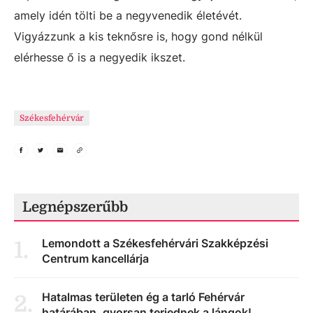
amely idén tölti be a negyvenedik életévét.
Vigyázzunk a kis teknősre is, hogy gond nélkül
elérhesse ő is a negyedik ikszet.
Székesfehérvár
Legnépszerűbb
Lemondott a Székesfehérvári Szakképzési
1
.
Centrum kancellárja
Hatalmas területen ég a tarló Fehérvár
2
.
határában, gyorsan terjednek a lángok!