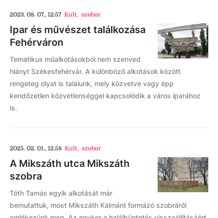
2023. 08. 07., 12:57
Kult
,
szobor
Ipar és művészet találkozása
Fehérváron
Tematikus műalkotásokból nem szenved
hiányt Székesfehérvár. A különböző alkotások között
rengeteg olyat is találunk, mely közvetve vagy épp
kendőzetlen közvetlenséggel kapcsolódik a város iparához
is.
2025. 02. 01., 12:58
Kult
,
szobor
A Mikszáth utca Mikszáth
szobra
Tóth Tamás egyik alkotását már
bemutattuk, most Mikszáth Kálmánt formázó szobráról
emlékezünk meg. Az egykor a halálbüntetés visszaállításáért