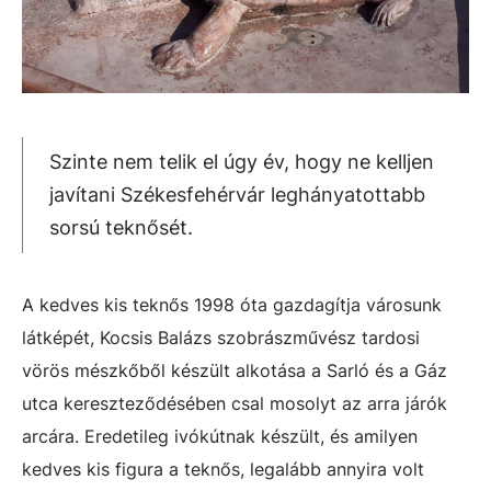
Szinte nem telik el úgy év, hogy ne kelljen
javítani Székesfehérvár leghányatottabb
sorsú teknősét.
A kedves kis teknős 1998 óta gazdagítja városunk
látképét, Kocsis Balázs szobrászművész tardosi
vörös mészkőből készült alkotása a Sarló és a Gáz
utca kereszteződésében csal mosolyt az arra járók
arcára. Eredetileg ivókútnak készült, és amilyen
kedves kis figura a teknős, legalább annyira volt