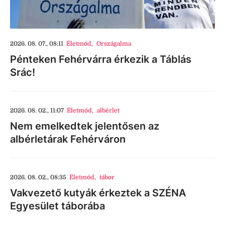
2026. 08. 07., 08:11
Életmód
,
Országalma
Pénteken Fehérvárra érkezik a Táblás
Srác!
2026. 08. 02., 11:07
Életmód
,
albérlet
Nem emelkedtek jelentősen az
albérletárak Fehérváron
2026. 08. 02., 08:35
Életmód
,
tábor
Vakvezető kutyák érkeztek a SZÉNA
Egyesület táborába