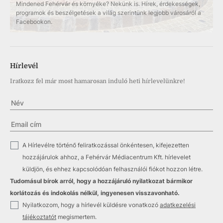
Mindened Fehérvár és környéke? Nekünk is. Hírek, érdekességek,
programok és beszélgetések a világ szerintünk legjobb városáról a
Facebookon.
Hírlevél
Iratkozz fel már most hamarosan induló heti hírlevelünkre!
✓
A Hírlevélre történő feliratkozással önkéntesen, kifejezetten
hozzájárulok ahhoz, a Fehérvár Médiacentrum Kft. hírlevelet
küldjön, és ehhez kapcsolódóan felhasználói fiókot hozzon létre.
Tudomásul bírok arról, hogy a hozzájáruló nyilatkozat bármikor
korlátozás és indokolás nélkül, ingyenesen visszavonható.
✓
Nyilatkozom, hogy a hírlevél küldésre vonatkozó
adatkezelési
tájékoztatót
megismertem.