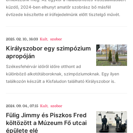
küzdő, 2024-ben elhunyt amatőr szobrász bő másfél
évtizede készítette el írófejedelmünk előtt tisztelgő művét.
2025. 02. 10., 16:03
Kult
,
szobor
Királyszobor egy szimpózium
apropóján
Székesfehérvár időről időre otthont ad
különböző alkotótáboroknak, szimpóziumoknak. Egy ilyen
találkozón készült a Kisfaludon található Királyszobor is.
2024. 09. 04., 07:15
Kult
,
szobor
Fülig Jimmy és Piszkos Fred
költözött a Múzeum Fő utcai
épülete elé