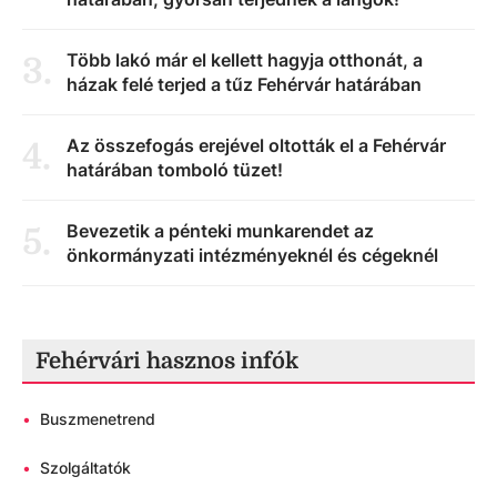
Több lakó már el kellett hagyja otthonát, a
3
.
házak felé terjed a tűz Fehérvár határában
Az összefogás erejével oltották el a Fehérvár
4
.
határában tomboló tüzet!
Bevezetik a pénteki munkarendet az
5
.
önkormányzati intézményeknél és cégeknél
Fehérvári hasznos infók
•
Buszmenetrend
•
Szolgáltatók