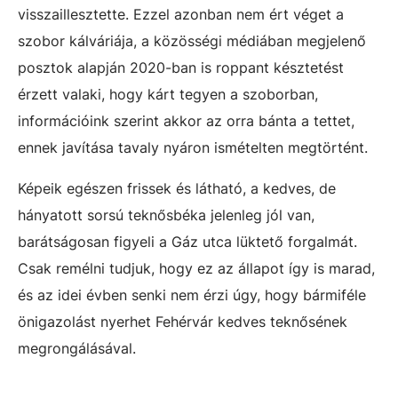
visszaillesztette. Ezzel azonban nem ért véget a
szobor kálváriája, a közösségi médiában megjelenő
posztok alapján 2020-ban is roppant késztetést
érzett valaki, hogy kárt tegyen a szoborban,
információink szerint akkor az orra bánta a tettet,
ennek javítása tavaly nyáron ismételten megtörtént.
Képeik egészen frissek és látható, a kedves, de
hányatott sorsú teknősbéka jelenleg jól van,
barátságosan figyeli a Gáz utca lüktető forgalmát.
Csak remélni tudjuk, hogy ez az állapot így is marad,
és az idei évben senki nem érzi úgy, hogy bármiféle
önigazolást nyerhet Fehérvár kedves teknősének
megrongálásával.