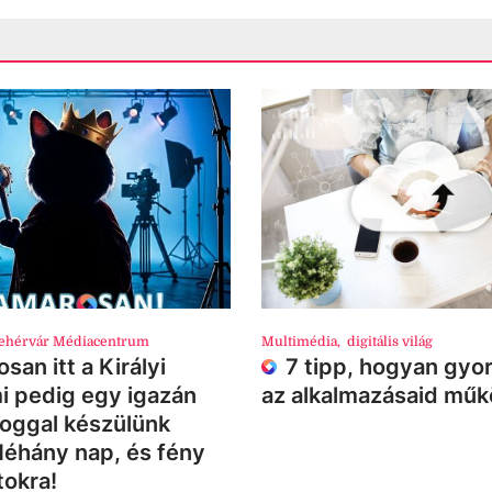
ehérvár Médiacentrum
Multimédia
,
digitális világ
san itt a Királyi
7 tipp, hogyan gyor
i pedig egy igazán
az alkalmazásaid mű
loggal készülünk
Néhány nap, és fény
tokra!