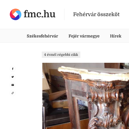
fmc.hu
Fehérvár összeköt
Székesfehérvár
Fejér vármegye
Hírek
4 évnél régebbi cikk