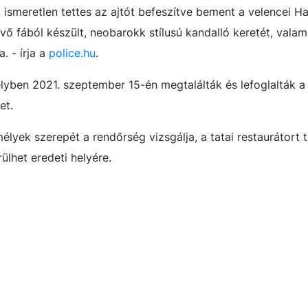
t ismeretlen tettes az ajtót befeszítve bement a velencei 
ő fából készült, neobarokk stílusú kandalló keretét, valam
. - írja a
police.hu
.
yben 2021. szeptember 15-én megtalálták és lefoglalták a 
et.
yek szerepét a rendőrség vizsgálja, a tatai restaurátort 
rülhet eredeti helyére.