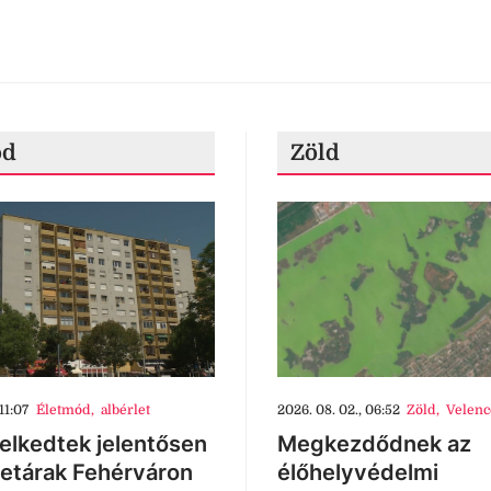
ód
Zöld
11:07
Életmód
,
albérlet
2026. 08. 02., 06:52
Zöld
,
Velenc
lkedtek jelentősen
Megkezdődnek az
letárak Fehérváron
élőhelyvédelmi