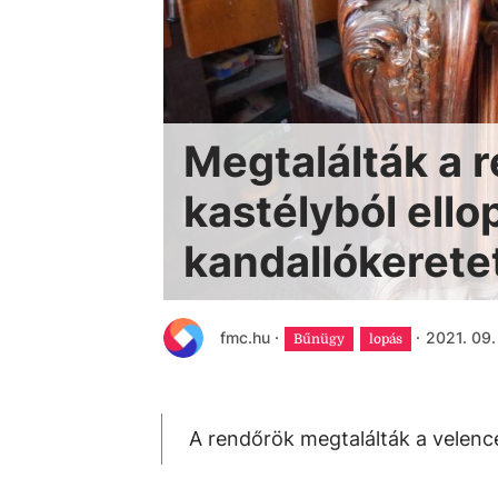
Megtalálták a 
kastélyból ello
kandallókerete
fmc.hu
·
·
2021. 09.
Bűnügy
lopás
A rendőrök megtalálták a velence