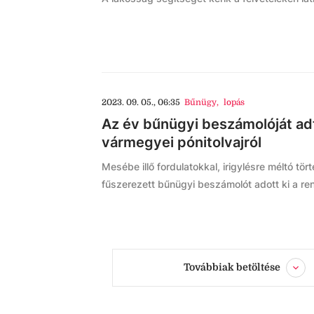
2023. 09. 05., 06:35
Bűnügy
,
lopás
Az év bűnügyi beszámolóját adt
vármegyei pónitolvajról
Mesébe illő fordulatokkal, irigylésre méltó tö
fűszerezett bűnügyi beszámolót adott ki a re
Továbbiak betöltése