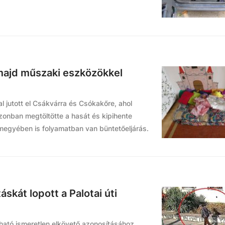
 majd műszaki eszközökkel
l jutott el Csákvárra és Csókakőre, ahol
azonban megtöltötte a hasát és kipihente
megyében is folyamatban van büntetőeljárás.
táskát lopott a Palotai úti
tható ismeretlen elkövető azonosításához.