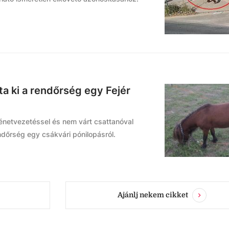
a ki a rendőrség egy Fejér
rténetvezetéssel és nem várt csattanóval
ndőrség egy csákvári pónilopásról.
Ajánlj nekem cikket