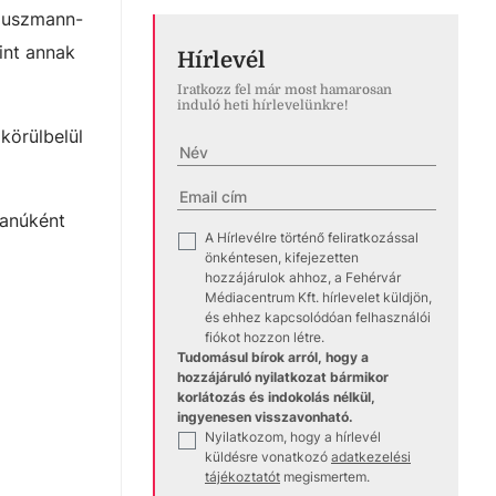
Hauszmann-
int annak
Hírlevél
Iratkozz fel már most hamarosan
induló heti hírlevelünkre!
körülbelül
tanúként
A Hírlevélre történő feliratkozással
✓
önkéntesen, kifejezetten
hozzájárulok ahhoz, a Fehérvár
Médiacentrum Kft. hírlevelet küldjön,
és ehhez kapcsolódóan felhasználói
fiókot hozzon létre.
Tudomásul bírok arról, hogy a
hozzájáruló nyilatkozat bármikor
korlátozás és indokolás nélkül,
ingyenesen visszavonható.
Nyilatkozom, hogy a hírlevél
✓
küldésre vonatkozó
adatkezelési
tájékoztatót
megismertem.