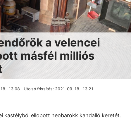
rendőrök a velencei
pott másfél milliós
t
 18., 13:08
Utolsó frissítés: 2021. 09. 18., 13:21
i kastélyból ellopott neobarokk kandalló keretét.