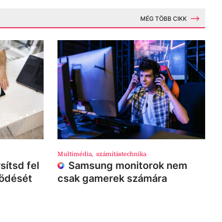
MÉG TÖBB CIKK
Multimédia
,
számítástechnika
sítsd fel
Samsung monitorok nem
ködését
csak gamerek számára