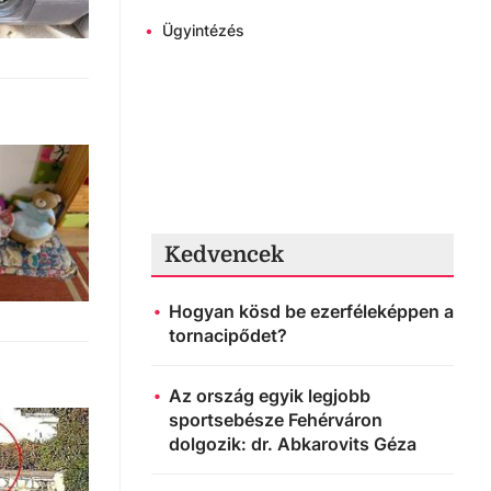
•
Ügyintézés
Kedvencek
Hogyan kösd be ezerféleképpen a
tornacipődet?
Az ország egyik legjobb
sportsebésze Fehérváron
dolgozik: dr. Abkarovits Géza