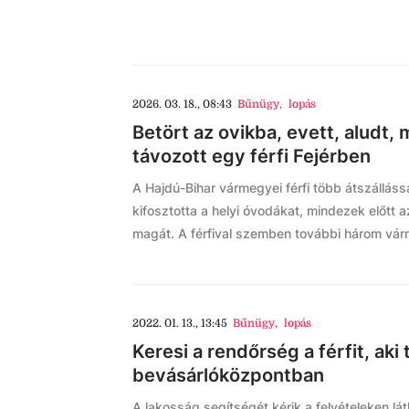
2026. 03. 18., 08:43
Bűnügy
,
lopás
Betört az ovikba, evett, aludt,
távozott egy férfi Fejérben
A Hajdú-Bihar vármegyei férfi több átszállássa
kifosztotta a helyi óvodákat, mindezek előtt 
magát. A férfival szemben további három vár
2022. 01. 13., 13:45
Bűnügy
,
lopás
Keresi a rendőrség a férfit, aki 
bevásárlóközpontban
A lakosság segítségét kérik a felvételeken lá