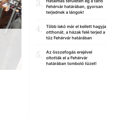
Hatalmas területen ég a tarló
3
.
Fehérvár határában, gyorsan
terjednek a lángok!
Több lakó már el kellett hagyja
4
.
otthonát, a házak felé terjed a
tűz Fehérvár határában
Az összefogás erejével
5
.
oltották el a Fehérvár
határában tomboló tüzet!