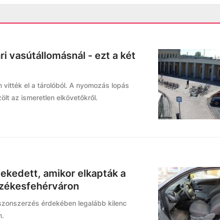
i vasútállomásnál - ezt a két
n vitték el a tárolóból. A nyomozás lopás
ölt az ismeretlen elkövetőkről.
ekedett, amikor elkapták a
 Székesfehérváron
szonszerzés érdekében legalább kilenc
n.