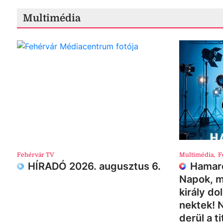
Multimédia
Fehérvár TV
Multimédia
,
F
HÍRADÓ 2026. augusztus 6.
Hamaro
Napok, m
király do
nektek! 
derül a ti