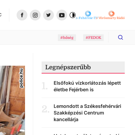
C
Fehérvár-TV
Vörösmarty Rádió
#hőség
#FEDOK
Legnépszerűbb
police.hu
Elsőfokú vízkorlátozás lépett
1
.
életbe Fejérben is
Lemondott a Székesfehérvári
2
.
Szakképzési Centrum
kancellárja