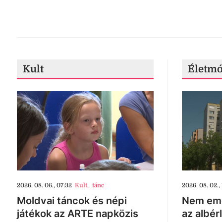
Kult
Életm
2026. 08. 06., 07:32
Kult
,
tánc
2026. 08. 02., 
Moldvai táncok és népi
Nem eme
játékok az ARTE napközis
az albér