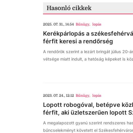
Hasonló cikkek
2025. 07. 31., 14:54
Bűnügy
,
lopás
Kerékpárlopás a székesfehérvár
férfit keresi a rendőrség
A rendőrök szerint a lezárt bringát július 20-á
vétsége miatt indult, a hatóság képeket is köz
2023. 07. 24., 12:12
Bűnügy
,
lopás
Lopott robogóval, betépve közl
férfit, aki üzletszerűen lopott
A megalapozott gyanú szerint rendszeres ha
bűncselekményt követett el Székesfehérváro