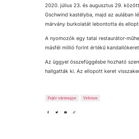
2020. július 23. és augusztus 29. közöt
Gschwind kastélyba, majd az aulában lév
márvány burkolatát lebontotta és ellopta
A nyomozók egy tatai restaurátor-műhel
másfél millió forint értékű kandallókeret
Az üggyel összefüggésbe hozható személ
hallgatták ki. Az ellopott keret visszake
Fejér vármegye
Velence