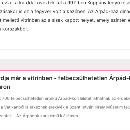
ezzel a karddal övezték fel a 997-ben Koppány legyőzésé
ázásakor is ez a fegyver volt a kezében. Az Árpád-ház dina
melletti vitrinben az a sisak kapott helyet, amely szintén 
a korszakból.
dja már a vitrinben - felbecsülhetetlen Árpád-
áron
 700 felbecsülhetetlen értékű Árpád-kori leletet láthatnak az érdek
a Vatikánból is érkeznek ereklyék a Szent István Király Múzeum felúj
zentek – Az Árpádok kora című kiállításra.