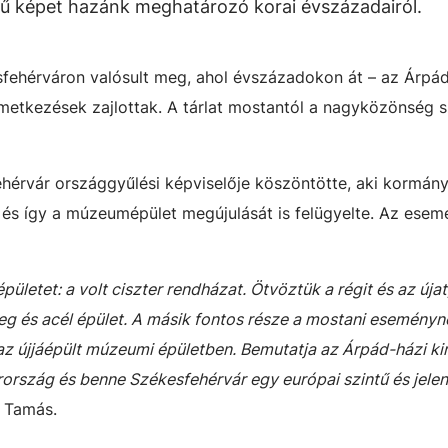
 hű képet hazánk meghatározó korai évszázadairól.
sfehérváron valósult meg, ahol évszázadokon át – az Árpá
emetkezések zajlottak. A tárlat mostantól a nagyközönség 
hérvár országgyűlési képviselője köszöntötte, aki kormán
és így a múzeumépület megújulását is felügyelte. Az esem
letet: a volt ciszter rendházat. Ötvöztük a régit és az újat
veg és acél épület. A másik fontos része a mostani eseményn
n az újjáépült múzeumi épületben. Bemutatja az Árpád-házi ki
ország és benne Székesfehérvár egy európai szintű és jele
 Tamás.