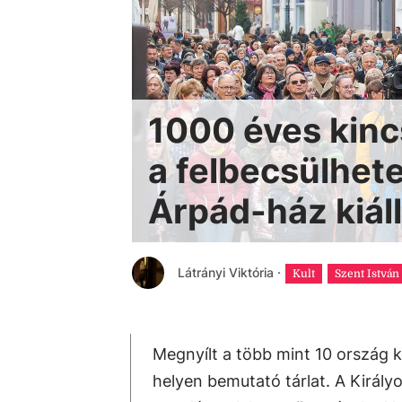
1000 éves kinc
a felbecsülhete
Árpád-ház kiál
Látrányi Viktória
·
Kult
Szent Istvá
Megnyílt a több mint 10 ország k
helyen bemutató tárlat. A Király