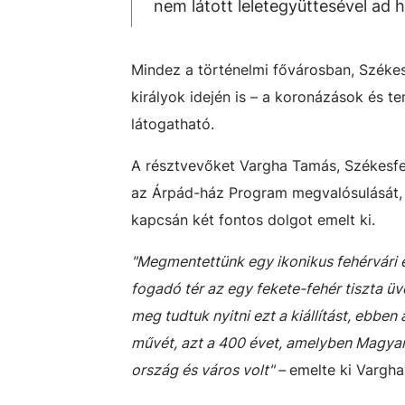
nem látott leletegyüttesével ad
Mindez a történelmi fővárosban, Széke
királyok idején is – a koronázások és t
látogatható.
A résztvevőket Vargha Tamás, Székesfe
az Árpád-ház Program megvalósulását, 
kapcsán két fontos dolgot emelt ki.
"Megmentettünk egy ikonikus fehérvári épü
fogadó tér az egy fekete-fehér tiszta ü
meg tudtuk nyitni ezt a kiállítást, ebbe
művét, azt a 400 évet, amelyben Magyar
ország és város volt"
–
emelte ki Vargha