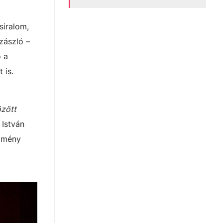
siralom,
zászló –
ó a
 is.
zött
 István
ézmény