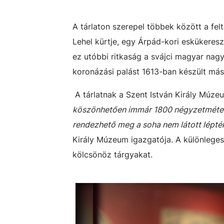
A tárlaton szerepel többek között a fe
Lehel kürtje, egy Árpád-kori eskükeresz
ez utóbbi ritkaság a svájci magyar nagy
koronázási palást 1613-ban készült más
A tárlatnak a Szent István Király Múze
köszönhetően immár 1800 négyzetméter
rendezhető meg a soha nem látott léptékű
Király Múzeum igazgatója. A különleges
kölcsönöz tárgyakat.