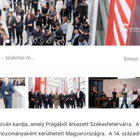
Királyok és Szentek – Az Árpádok kora - szakmai megnyitó
Simon 
István kardja, amely Prágából érkezett Székesfehérvárra.
A 
a hozományaként kerülhetett Magyarországra. A 14. századi