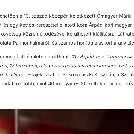
ltehetően a 13. század közepén keletkezett Ómagyar Mária-
t és egy kettős kereszttel ellátott kora Árpád-kori magyar 
követség közreműködésével kerülhetett kiállításra. Láthat
olata Pannonhalmáról, és számos honfoglaláskori aranylelet
um megújult épülete ad otthont.
"Az Árpád-ház Programnak
en, 17 teremben, a legmodernebb múzeumi körülmények kö
 kiállítás. "
–
tájékoztatott Pokrovenszki Krisztián, a Szent
 tárlathoz több, mint 40 magyar és 20 külföldi partnerint