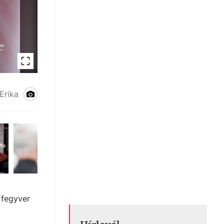
Erika
fegyver