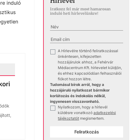
Hírlevél
re induló
Iratkozz fel már most hamarosan
sztikus
induló heti hírlevelünkre!
egyetlen
A Hírlevélre történő feliratkozással
✓
önkéntesen, kifejezetten
hozzájárulok ahhoz, a Fehérvár
Médiacentrum Kft. hírlevelet küldjön,
és ehhez kapcsolódóan felhasználói
fiókot hozzon létre.
kori
Tudomásul bírok arról, hogy a
hozzájáruló nyilatkozat bármikor
korlátozás és indokolás nélkül,
ingyenesen visszavonható.
lődők
Nyilatkozom, hogy a hírlevél
✓
küldésre vonatkozó
adatkezelési
ított,
tájékoztatót
megismertem.
Feliratkozás