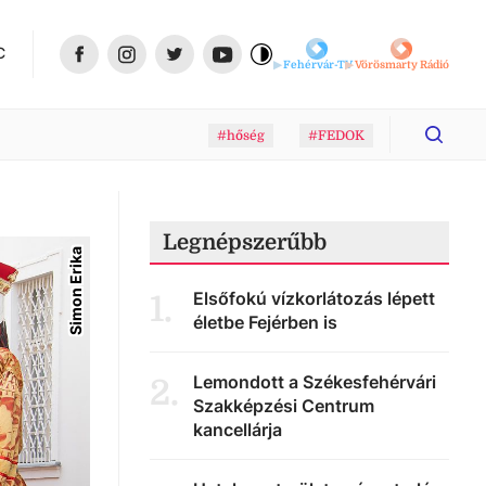
C
Fehérvár-TV
Vörösmarty Rádió
#hőség
#FEDOK
Legnépszerűbb
Simon Erika
Elsőfokú vízkorlátozás lépett
1
.
életbe Fejérben is
Lemondott a Székesfehérvári
2
.
Szakképzési Centrum
kancellárja