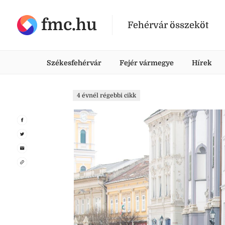
fmc.hu
Fehérvár összeköt
Székesfehérvár
Fejér vármegye
Hírek
4 évnél régebbi cikk