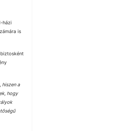
d-házi
számára is
ybiztosként
ény
, hiszen a
ek, hogy
rályok
ntőségű