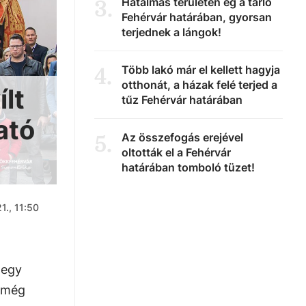
Hatalmas területen ég a tarló
3
.
Fehérvár határában, gyorsan
terjednek a lángok!
Több lakó már el kellett hagyja
4
.
otthonát, a házak felé terjed a
lt
tűz Fehérvár határában
ató
Az összefogás erejével
5
.
oltották el a Fehérvár
határában tomboló tüzet!
1., 11:50
 egy
t még