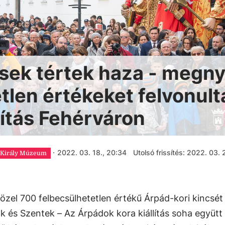
sek tértek haza - megnyí
tlen értékeket felvonult
lítás Fehérváron
·
2022. 03. 18., 20:34
Utolsó frissítés: 2022. 03. 2
n Király Múzeum
özel 700 felbecsülhetetlen értékű Árpád-kori kincsét
ok és Szentek – Az Árpádok kora kiállítás soha együt