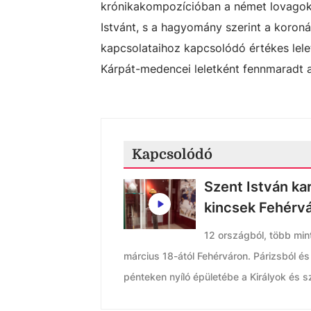
krónikakompozícióban a német lovagok 
Istvánt, s a hagyomány szerint a koron
kapcsolataihoz kapcsolódó értékes lelet 
Kárpát-medencei leletként fennmaradt 
Kapcsolódó
Szent István kar
kincsek Fehérv
12 országból, több mint
március 18-ától Fehérváron. Párizsból és 
pénteken nyíló épületébe a Királyok és s