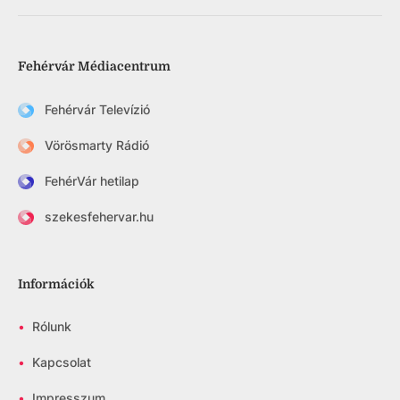
Fehérvár Médiacentrum
Fehérvár Televízió
Vörösmarty Rádió
FehérVár hetilap
szekesfehervar.hu
Információk
•
Rólunk
•
Kapcsolat
•
Impresszum