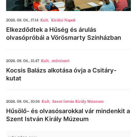
2026. 08. 04., 17:14
Kult
,
Királyi Napok
Elkezdődtek a Hűség és árulás
olvasópróbái a Vörösmarty Színházban
2026. 08. 04., 15:47
Kult
,
művészet
Kocsis Balázs alkotása óvja a Csitáry-
kutat
2026. 08. 04., 10:34
Kult
,
Szent István Király Múzeum
Hűsölő- és olvasósarokkal vár mindenkit a
Szent István Király Múzeum