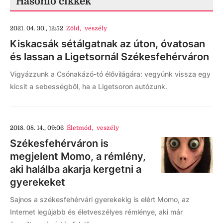
Hasonló cikkek
2021. 04. 30., 12:52
Zöld
,
veszély
Kiskacsák sétálgatnak az úton, óvatosan
és lassan a Ligetsornál Székesfehérváron
Vigyázzunk a Csónakázó-tó élővilágára: vegyünk vissza egy
kicsit a sebességből, ha a Ligetsoron autózunk.
2018. 08. 14., 09:06
Életmód
,
veszély
Székesfehérváron is
megjelent Momo, a rémlény,
aki halálba akarja kergetni a
gyerekeket
Sajnos a székesfehérvári gyerekekig is elért Momo, az
Internet legújabb és életveszélyes rémlénye, aki már