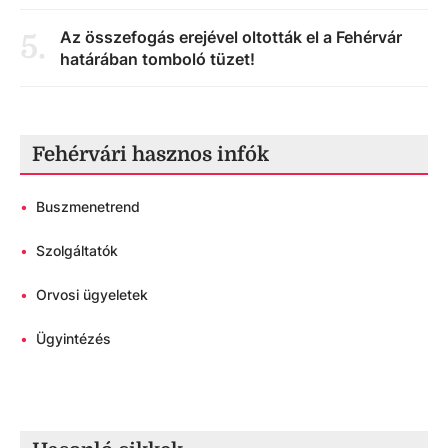
Az összefogás erejével oltották el a Fehérvár
5
.
határában tomboló tüzet!
Fehérvári hasznos infók
•
Buszmenetrend
•
Szolgáltatók
•
Orvosi ügyeletek
•
Ügyintézés