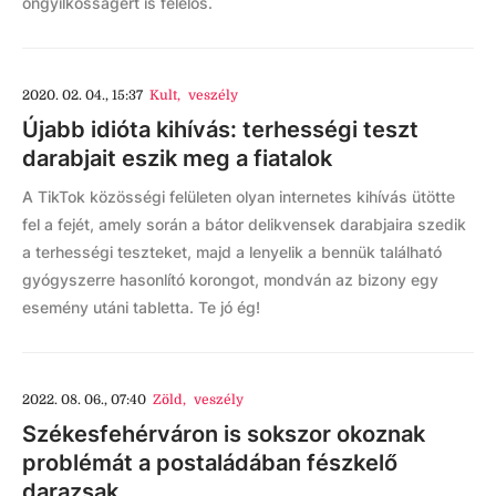
öngyilkosságért is felelős.
2020. 02. 04., 15:37
Kult
,
veszély
Újabb idióta kihívás: terhességi teszt
darabjait eszik meg a fiatalok
A TikTok közösségi felületen olyan internetes kihívás ütötte
fel a fejét, amely során a bátor delikvensek darabjaira szedik
a terhességi teszteket, majd a lenyelik a bennük található
gyógyszerre hasonlító korongot, mondván az bizony egy
esemény utáni tabletta. Te jó ég!
2022. 08. 06., 07:40
Zöld
,
veszély
Székesfehérváron is sokszor okoznak
problémát a postaládában fészkelő
darazsak