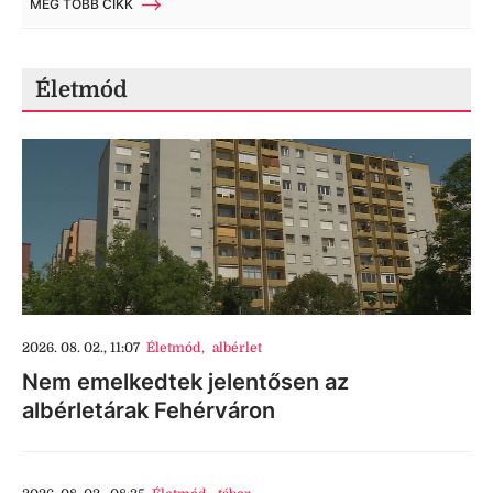
MÉG TÖBB CIKK
Életmód
2026. 08. 02., 11:07
Életmód
,
albérlet
Nem emelkedtek jelentősen az
albérletárak Fehérváron