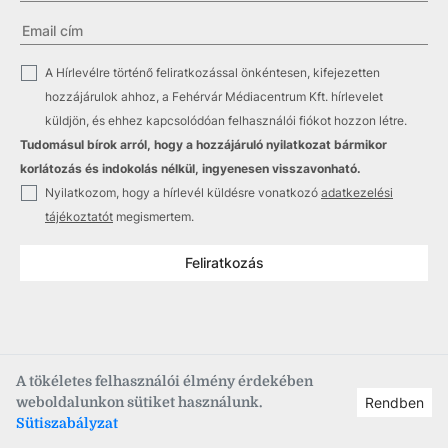
✓
A Hírlevélre történő feliratkozással önkéntesen, kifejezetten
hozzájárulok ahhoz, a Fehérvár Médiacentrum Kft. hírlevelet
küldjön, és ehhez kapcsolódóan felhasználói fiókot hozzon létre.
Tudomásul bírok arról, hogy a hozzájáruló nyilatkozat bármikor
korlátozás és indokolás nélkül, ingyenesen visszavonható.
✓
Nyilatkozom, hogy a hírlevél küldésre vonatkozó
adatkezelési
tájékoztatót
megismertem.
Feliratkozás
A tökéletes felhasználói élmény érdekében
weboldalunkon sütiket használunk.
Rendben
Copyright © 2021
–2026
Fehérvár Médiacentrum, fmc.hu
Sütiszabályzat