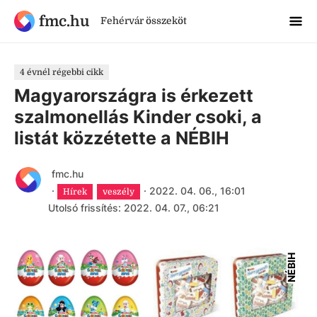
fmc.hu
Fehérvár összeköt
4 évnél régebbi cikk
Magyarországra is érkezett
szalmonellás Kinder csoki, a
listát közzétette a NÉBIH
fmc.hu
·
·
2022. 04. 06., 16:01
Hírek
veszély
Utolsó frissítés: 2022. 04. 07., 06:21
NÉBIH