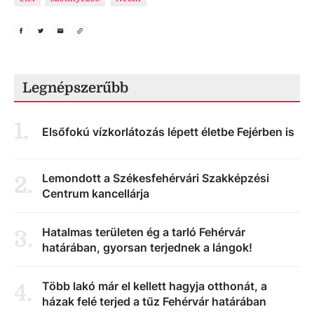
Legnépszerűbb
1
.
Elsőfokú vízkorlátozás lépett életbe Fejérben is
Lemondott a Székesfehérvári Szakképzési
2
.
Centrum kancellárja
Hatalmas területen ég a tarló Fehérvár
3
.
határában, gyorsan terjednek a lángok!
Több lakó már el kellett hagyja otthonát, a
4
.
házak felé terjed a tűz Fehérvár határában