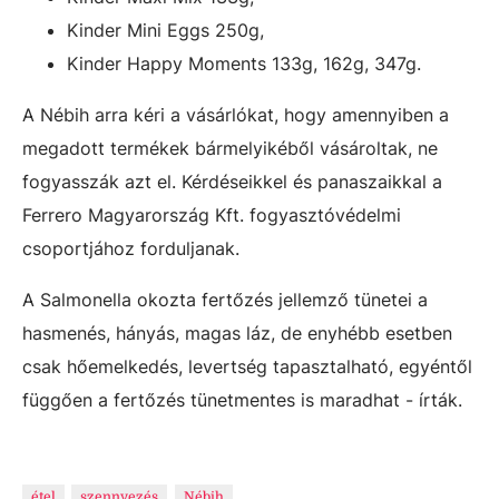
Kinder Mini Eggs 250g,
Kinder Happy Moments 133g, 162g, 347g.
A Nébih arra kéri a vásárlókat, hogy amennyiben a
megadott termékek bármelyikéből vásároltak, ne
fogyasszák azt el. Kérdéseikkel és panaszaikkal a
Ferrero Magyarország Kft. fogyasztóvédelmi
csoportjához forduljanak.
A Salmonella okozta fertőzés jellemző tünetei a
hasmenés, hányás, magas láz, de enyhébb esetben
csak hőemelkedés, levertség tapasztalható, egyéntől
függően a fertőzés tünetmentes is maradhat - írták.
étel
szennyezés
Nébih