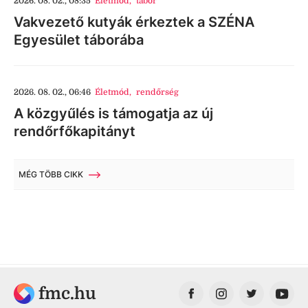
2026. 08. 02., 08:35
Életmód
,
tábor
Vakvezető kutyák érkeztek a SZÉNA
Egyesület táborába
2026. 08. 02., 06:46
Életmód
,
rendőrség
A közgyűlés is támogatja az új
rendőrfőkapitányt
MÉG TÖBB CIKK
fmc.hu