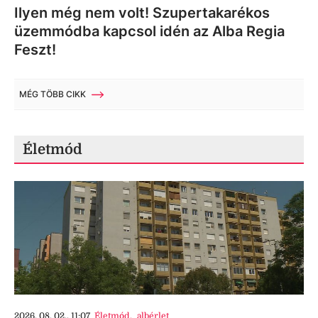
Ilyen még nem volt! Szupertakarékos
üzemmódba kapcsol idén az Alba Regia
Feszt!
MÉG TÖBB CIKK
Életmód
2026. 08. 02., 11:07
Életmód
,
albérlet