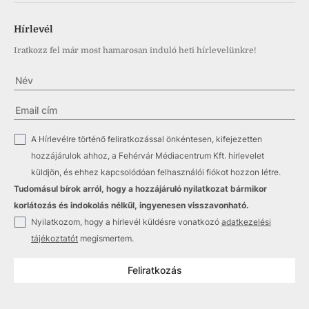
Hírlevél
Iratkozz fel már most hamarosan induló heti hírlevelünkre!
✓
A Hírlevélre történő feliratkozással önkéntesen, kifejezetten
hozzájárulok ahhoz, a Fehérvár Médiacentrum Kft. hírlevelet
küldjön, és ehhez kapcsolódóan felhasználói fiókot hozzon létre.
Tudomásul bírok arról, hogy a hozzájáruló nyilatkozat bármikor
korlátozás és indokolás nélkül, ingyenesen visszavonható.
✓
Nyilatkozom, hogy a hírlevél küldésre vonatkozó
adatkezelési
tájékoztatót
megismertem.
Feliratkozás