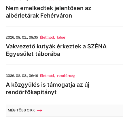
Nem emelkedtek jelentősen az
albérletárak Fehérváron
2026. 08. 02., 08:35
Életmód
,
tábor
Vakvezető kutyák érkeztek a SZÉNA
Egyesület táborába
2026. 08. 02., 06:46
Életmód
,
rendőrség
A közgyűlés is támogatja az új
rendőrfőkapitányt
MÉG TÖBB CIKK