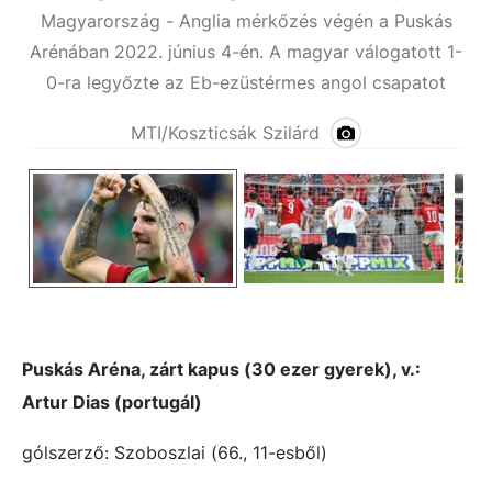
Magyarország - Anglia mérkőzés végén a Puskás
t 1-
Arénában 2022. június 4-én. A magyar válogatott 1-
t.
0-ra legyőzte az Eb-ezüstérmes angol csapatot
MTI/Koszticsák Szilárd
Puskás Aréna, zárt kapus (30 ezer gyerek), v.:
Artur Dias (portugál)
gólszerző: Szoboszlai (66., 11-esből)