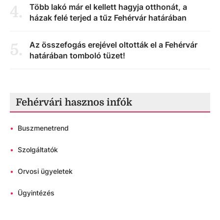
Több lakó már el kellett hagyja otthonát, a
4
.
házak felé terjed a tűz Fehérvár határában
Az összefogás erejével oltották el a Fehérvár
5
.
határában tomboló tüzet!
Fehérvári hasznos infók
•
Buszmenetrend
•
Szolgáltatók
•
Orvosi ügyeletek
•
Ügyintézés