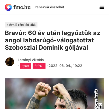
fmc.hu
Fehérvár összeköt
4 évnél régebbi cikk
Bravúr: 60 év után legyőztük az
angol labdarúgó-válogatottat
Szoboszlai Dominik góljával
Látrányi Viktória
·
·
2022. 06. 04., 19:22
Sport
futball
M
T
I
/
K
s
z
t
i
c
s
á
k
S
z
i
l
á
r