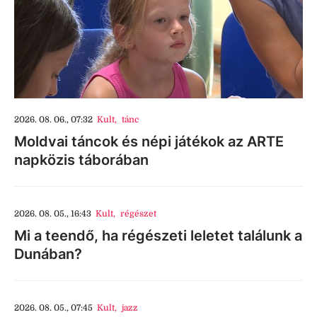
2026. 08. 06., 07:32
Kult
,
tánc
Moldvai táncok és népi játékok az ARTE
napközis táborában
2026. 08. 05., 16:43
Kult
,
régészet
Mi a teendő, ha régészeti leletet találunk a
Dunában?
2026. 08. 05., 07:45
Kult
,
jazz