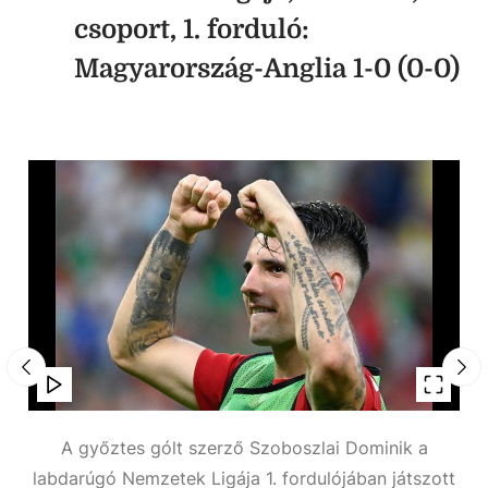
csoport, 1. forduló:
Magyarország-Anglia 1-0 (0-0)
 a
A győztes gólt szerző Szoboszlai Dominik a
S
ott
labdarúgó Nemzetek Ligája 1. fordulójában játszott
la