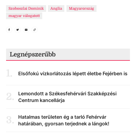
Szoboszlai Dominik
Anglia
Magyarország
magyar válogatott
Legnépszerűbb
1
.
Elsőfokú vízkorlátozás lépett életbe Fejérben is
Lemondott a Székesfehérvári Szakképzési
2
.
Centrum kancellárja
Hatalmas területen ég a tarló Fehérvár
3
.
határában, gyorsan terjednek a lángok!