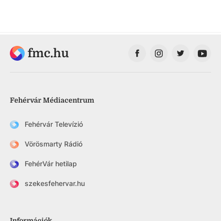
fmc.hu
Fehérvár Médiacentrum
Fehérvár Televízió
Vörösmarty Rádió
FehérVár hetilap
szekesfehervar.hu
Információk