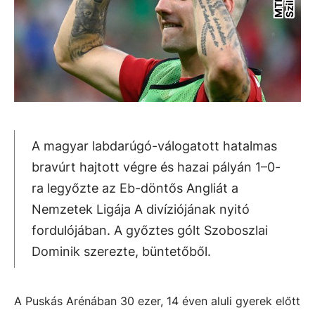
o
d
A magyar labdarúgó-válogatott hatalmas
bravúrt hajtott végre és hazai pályán 1–0-
ra legyőzte az Eb-döntős Angliát a
Nemzetek Ligája A divíziójának nyitó
fordulójában. A győztes gólt Szoboszlai
Dominik szerezte, büntetőből.
A Puskás Arénában 30 ezer, 14 éven aluli gyerek előtt