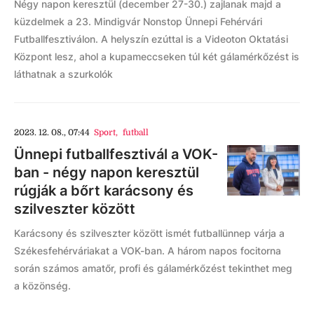
Négy napon keresztül (december 27-30.) zajlanak majd a
küzdelmek a 23. Mindigvár Nonstop Ünnepi Fehérvári
Futballfesztiválon. A helyszín ezúttal is a Videoton Oktatási
Központ lesz, ahol a kupameccseken túl két gálamérkőzést is
láthatnak a szurkolók
2023. 12. 08., 07:44
Sport
,
futball
Ünnepi futballfesztivál a VOK-
ban - négy napon keresztül
rúgják a bőrt karácsony és
szilveszter között
Karácsony és szilveszter között ismét futballünnep várja a
Székesfehérváriakat a VOK-ban. A három napos focitorna
során számos amatőr, profi és gálamérkőzést tekinthet meg
a közönség.