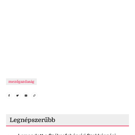
mezőgazdaság
Legnépszerűbb