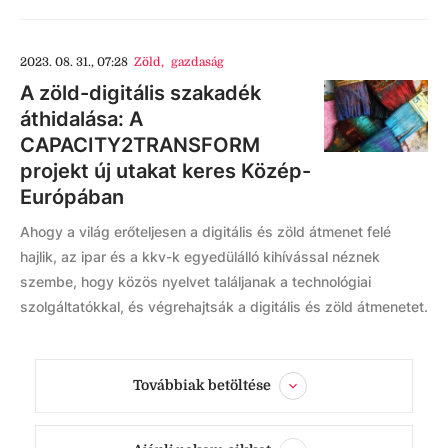
2023. 08. 31., 07:28
Zöld
,
gazdaság
A zöld-digitális szakadék
áthidalása: A
CAPACITY2TRANSFORM
projekt új utakat keres Közép-
Európában
Ahogy a világ erőteljesen a digitális és zöld átmenet felé
hajlik, az ipar és a kkv-k egyedülálló kihívással néznek
szembe, hogy közös nyelvet találjanak a technológiai
szolgáltatókkal, és végrehajtsák a digitális és zöld átmenetet.
Továbbiak betöltése