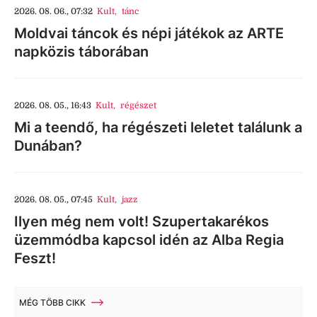
2026. 08. 06., 07:32
Kult
,
tánc
Moldvai táncok és népi játékok az ARTE
napközis táborában
2026. 08. 05., 16:43
Kult
,
régészet
Mi a teendő, ha régészeti leletet találunk a
Dunában?
2026. 08. 05., 07:45
Kult
,
jazz
Ilyen még nem volt! Szupertakarékos
üzemmódba kapcsol idén az Alba Regia
Feszt!
MÉG TÖBB CIKK