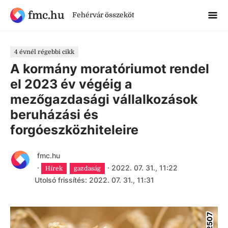
fmc.hu
Fehérvár összeköt
4 évnél régebbi cikk
A kormány moratóriumot rendel
el 2023 év végéig a
mezőgazdasági vállalkozások
beruházási és
forgóeszközhiteleire
fmc.hu
·
·
2022. 07. 31., 11:22
Hírek
gazdaság
Utolsó frissítés: 2022. 07. 31., 11:31