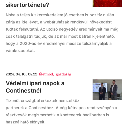
sikertörténete?
Noha a teljes kiskereskedelem jó esetben is pozitív nullán
zárja az idei évet, a webáruházak rendkívüli növekedést
tudtak felmutatni. Az utolsó negyedév eredményeit ma még
csak találgatni tudjuk, de az már most bátran kijelenthető,
hogy a 2020-as év eredményei messze túlszárnyalják a
várakozásokat.
2024. 04. 10., 08:22
Életmód
,
gazdaság
Védelmi ipari napok a
Continestnél
Tizenöt országból érkeztek nemzetközi
partnerek a Continesthez. A cég kétnapos rendezvényén a
résztvevők megismerhetik a konténerek hadiiparban is
használható előnyeit.