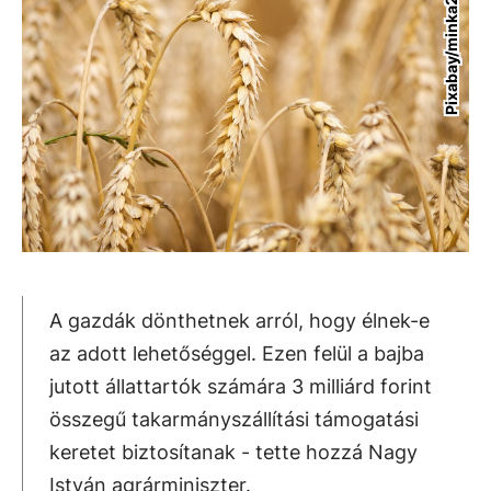
Pixabay/minka2507
A gazdák dönthetnek arról, hogy élnek-e
az adott lehetőséggel. Ezen felül a bajba
jutott állattartók számára 3 milliárd forint
összegű takarmányszállítási támogatási
keretet biztosítanak - tette hozzá Nagy
István agrárminiszter.