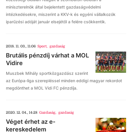
miniszterelnök által bejelentett gazdaságvédelmi
intézkedésekre, miszerint a KKV-k és egyéni vállalkozók
iparűzési adóját január elsejétől a felére csökkentik.
2018. 11. 03., 11:06
Sport
,
gazdaság
Brutális pénzdíj várhat a MOL
Vidire
Muszbek Mihály sportközgazdász szerint
az Európa-liga szerepléssel minden eddigi magyar rekordot
megdönthet a MOL Vidi FC pénzdíja.
2020. 12. 04., 14:28
Gazdaság
,
gazdaság
Véget érhet az e-
kereskedelem