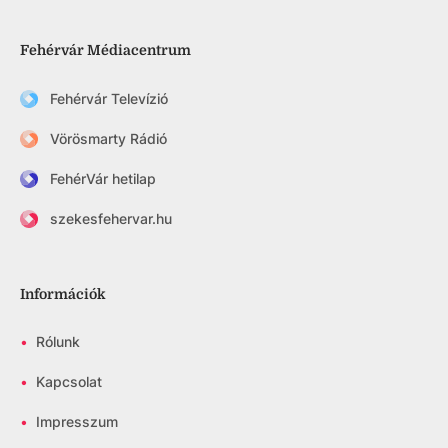
Fehérvár Médiacentrum
Fehérvár Televízió
Vörösmarty Rádió
FehérVár hetilap
szekesfehervar.hu
Információk
•
Rólunk
•
Kapcsolat
•
Impresszum