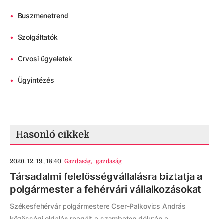
•
Buszmenetrend
•
Szolgáltatók
•
Orvosi ügyeletek
•
Ügyintézés
Hasonló cikkek
2020. 12. 19., 18:40
Gazdaság
,
gazdaság
Társadalmi felelősségvállalásra biztatja a
polgármester a fehérvári vállalkozásokat
Székesfehérvár polgármestere Cser-Palkovics András
közösségi oldalán reagált a szombaton délután a