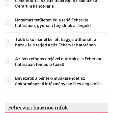
Lemondott a Székesfehérvári Szakképzési
1
.
Centrum kancellárja
Hatalmas területen ég a tarló Fehérvár
2
.
határában, gyorsan terjednek a lángok!
Több lakó már el kellett hagyja otthonát, a
3
.
házak felé terjed a tűz Fehérvár határában
Az összefogás erejével oltották el a Fehérvár
4
.
határában tomboló tüzet!
Bevezetik a pénteki munkarendet az
5
.
önkormányzati intézményeknél és cégeknél
Fehérvári hasznos infók