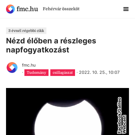
fmc.hu
Fehérvár összeköt
3 évnél régebbi cikk
Nézd élőben a részleges
napfogyatkozást
fmc.hu
·
·
2022. 10. 25., 10:07
Tudomány
csillagászat
F
a
c
e
b
o
k
/
G
a
l
i
l
e
o
W
e
b
c
a
s
o
t