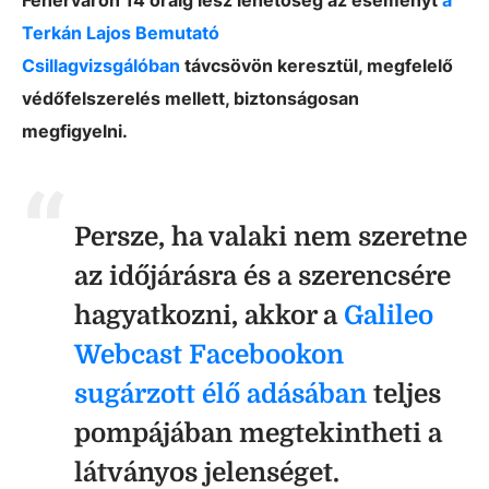
Fehérváron 14 óráig lesz lehetőség az eseményt
a
Terkán Lajos Bemutató
Csillagvizsgálóban
távcsövön keresztül, megfelelő
védőfelszerelés mellett, biztonságosan
megfigyelni.
Persze, ha valaki nem szeretne
az időjárásra és a szerencsére
hagyatkozni, akkor a
Galileo
Webcast Facebookon
sugárzott élő adásában
teljes
pompájában megtekintheti a
látványos jelenséget.