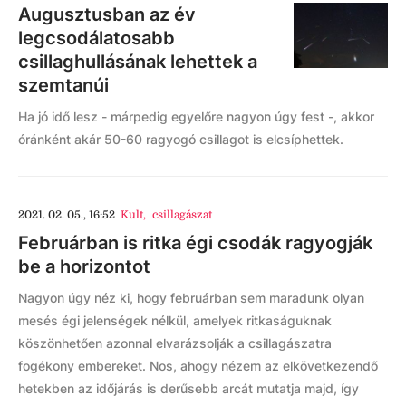
Augusztusban az év
legcsodálatosabb
csillaghullásának lehettek a
szemtanúi
Ha jó idő lesz - márpedig egyelőre nagyon úgy fest -, akkor
óránként akár 50-60 ragyogó csillagot is elcsíphettek.
2021. 02. 05., 16:52
Kult
,
csillagászat
Februárban is ritka égi csodák ragyogják
be a horizontot
Nagyon úgy néz ki, hogy februárban sem maradunk olyan
mesés égi jelenségek nélkül, amelyek ritkaságuknak
köszönhetően azonnal elvarázsolják a csillagászatra
fogékony embereket. Nos, ahogy nézem az elkövetkezendő
hetekben az időjárás is derűsebb arcát mutatja majd, így