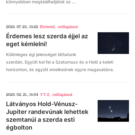
könnyebben megtalálhatjátok az ...
2024. 07. 23., 13:22
Életmód
,
csillagászat
Érdemes lesz szerda éjjel az
eget kémlelni!
Különleges égi jelenséget láthatunk
szerdán. Együtt kel fel a Szaturnusz és a Hold a keleti
horizonton, és együtt emelkednek egyre magasabbra.
2023. 02. 21., 14:04
T-T-Z
,
csillagászat
Látványos Hold-Vénusz-
Jupiter randevúnak lehettek
szemtanúi a szerda esti
égbolton