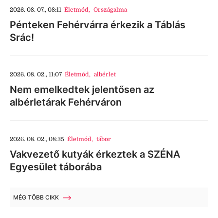
2026. 08. 07., 08:11
Életmód
,
Országalma
Pénteken Fehérvárra érkezik a Táblás
Srác!
2026. 08. 02., 11:07
Életmód
,
albérlet
Nem emelkedtek jelentősen az
albérletárak Fehérváron
2026. 08. 02., 08:35
Életmód
,
tábor
Vakvezető kutyák érkeztek a SZÉNA
Egyesület táborába
MÉG TÖBB CIKK