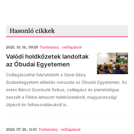
Hasonló cikkek
2025. 10. 16., 09:29
Tudomány
,
csillagászat
Valódi holdkőzetek landoltak
az Óbudai Egyetemen
Csillagászattal folytatódott a Garai Géza
Szabadegyetem előadás-sorozata az Óbudai Egyetemen. Az
esten Bérczi Szaniszló fizikus, csillagász és planetológus
beszélt a Földre lehozott holdkőzetekről, magyarországi
útjukról és felhasználásukról is.
2022. 07. 28., 11:01
Tudomány
,
csillagászat