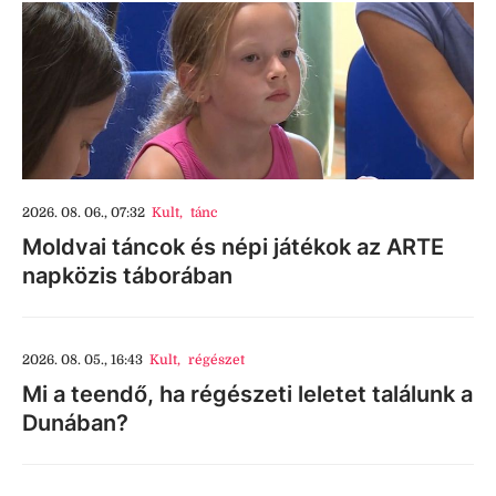
2026. 08. 06., 07:32
Kult
,
tánc
Moldvai táncok és népi játékok az ARTE
napközis táborában
2026. 08. 05., 16:43
Kult
,
régészet
Mi a teendő, ha régészeti leletet találunk a
Dunában?