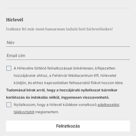
Hírlevél
Iratkozz fel már most hamarosan induló heti hírlevelünkre!
✓
A Hírlevélre történő feliratkozással önkéntesen, kifejezetten
hozzájárulok ahhoz, a Fehérvár Médiacentrum Kft. hírlevelet
küldjön, és ehhez kapcsolódóan felhasználói fiókot hozzon létre.
Tudomásul bírok arról, hogy a hozzájáruló nyilatkozat bármikor
korlátozás és indokolás nélkül, ingyenesen visszavonható.
✓
Nyilatkozom, hogy a hírlevél küldésre vonatkozó
adatkezelési
tájékoztatót
megismertem.
Feliratkozás