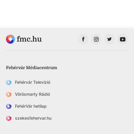
fmc.hu
Fehérvár Médiacentrum
Fehérvár Televízió
Vörösmarty Rádió
FehérVár hetilap
szekesfehervar.hu