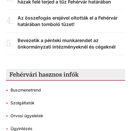
házak felé terjed a tűz Fehérvár határában
Az összefogás erejével oltották el a Fehérvár
4
.
határában tomboló tüzet!
Bevezetik a pénteki munkarendet az
5
.
önkormányzati intézményeknél és cégeknél
Fehérvári hasznos infók
•
Buszmenetrend
•
Szolgáltatók
•
Orvosi ügyeletek
•
Ügyintézés