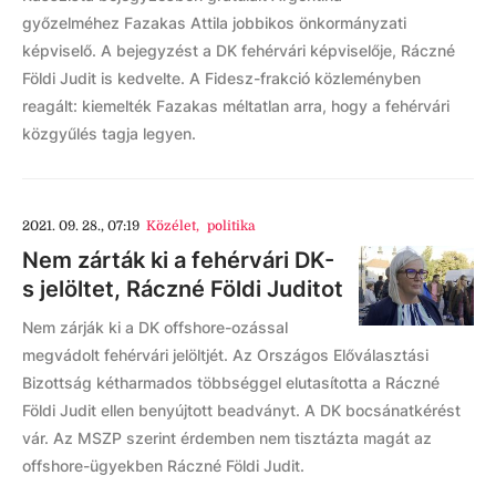
győzelméhez Fazakas Attila jobbikos önkormányzati
képviselő. A bejegyzést a DK fehérvári képviselője, Ráczné
Földi Judit is kedvelte. A Fidesz-frakció közleményben
reagált: kiemelték Fazakas méltatlan arra, hogy a fehérvári
közgyűlés tagja legyen.
2021. 09. 28., 07:19
Közélet
,
politika
Nem zárták ki a fehérvári DK-
s jelöltet, Ráczné Földi Juditot
Nem zárják ki a DK offshore-ozással
megvádolt fehérvári jelöltjét. Az Országos Előválasztási
Bizottság kétharmados többséggel elutasította a Ráczné
Földi Judit ellen benyújtott beadványt. A DK bocsánatkérést
vár. Az MSZP szerint érdemben nem tisztázta magát az
offshore-ügyekben Ráczné Földi Judit.