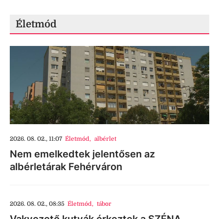
Életmód
2026. 08. 02., 11:07
Életmód
,
albérlet
Nem emelkedtek jelentősen az
albérletárak Fehérváron
2026. 08. 02., 08:35
Életmód
,
tábor
Vakvezető kutyák érkeztek a SZÉNA