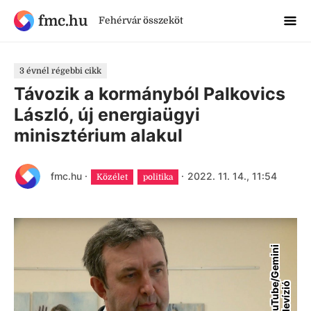
fmc.hu
Fehérvár összeköt
3 évnél régebbi cikk
Távozik a kormányból Palkovics
László, új energiaügyi
minisztérium alakul
fmc.hu
·
·
2022. 11. 14., 11:54
Közélet
politika
Y
o
u
T
u
b
/
G
e
m
i
n
i
T
e
l
e
v
í
z
i
e
ó