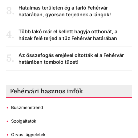
Hatalmas területen ég a tarló Fehérvár
3
.
határában, gyorsan terjednek a lángok!
Több lakó már el kellett hagyja otthonát, a
4
.
házak felé terjed a tűz Fehérvár határában
Az összefogás erejével oltották el a Fehérvár
5
.
határában tomboló tüzet!
Fehérvári hasznos infók
•
Buszmenetrend
•
Szolgáltatók
•
Orvosi ügyeletek