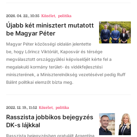
2026. 04. 22., 10:35
Közélet
,
politika
Újabb két minisztert mutatott
be Magyar Péter
Magyar Péter közösségi oldalán jelentette
be, hogy Lőrincz Viktóriát, Kaposvár és térsége
megválasztott országgyűlési képviselőjét kérte fel a
megalakuló kormány terület- és vidékfejlesztési
miniszterének, a Miniszterelnökség vezetésével pedig Ruff
Bálint politikai elemzőt bízta meg.
2022. 12. 19., 11:52
Közélet
,
politika
Rasszista jobbikos bejegyzés
DK-s lájkkal
Rasszista bejegyzésben gratulált Argentína