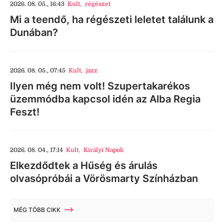
2026. 08. 05., 16:43
Kult
,
régészet
Mi a teendő, ha régészeti leletet találunk a
Dunában?
2026. 08. 05., 07:45
Kult
,
jazz
Ilyen még nem volt! Szupertakarékos
üzemmódba kapcsol idén az Alba Regia
Feszt!
2026. 08. 04., 17:14
Kult
,
Királyi Napok
Elkezdődtek a Hűség és árulás
olvasópróbái a Vörösmarty Színházban
MÉG TÖBB CIKK