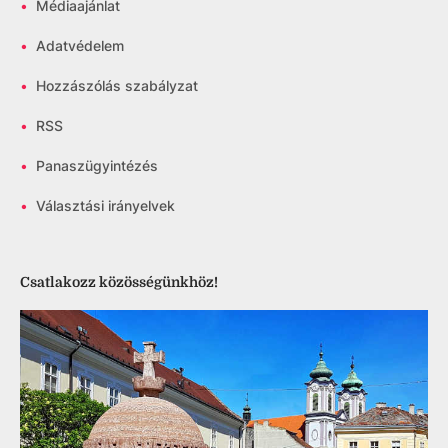
•
Médiaajánlat
•
Adatvédelem
•
Hozzászólás szabályzat
•
RSS
•
Panaszügyintézés
•
Választási irányelvek
Csatlakozz közösségünkhöz!