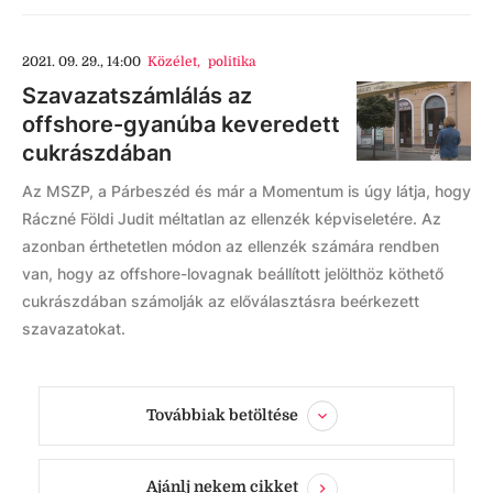
2021. 09. 29., 14:00
Közélet
,
politika
Szavazatszámlálás az
offshore-gyanúba keveredett
cukrászdában
Az MSZP, a Párbeszéd és már a Momentum is úgy látja, hogy
Ráczné Földi Judit méltatlan az ellenzék képviseletére. Az
azonban érthetetlen módon az ellenzék számára rendben
van, hogy az offshore-lovagnak beállított jelölthöz köthető
cukrászdában számolják az előválasztásra beérkezett
szavazatokat.
Továbbiak betöltése
Ajánlj nekem cikket