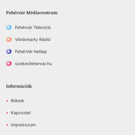
Fehérvár Médiacentrum
Fehérvár Televízió
Vörösmarty Rádió
FehérVár hetilap
szekesfehervar.hu
Információk
•
Rólunk
•
Kapcsolat
•
Impresszum