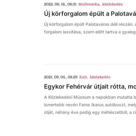
2022. 06. 16., 08:31
Multimédia
,
közlekedés
Új körforgalom épült a Palotav
Új körforgalom épült Palotaváros déli részén.
forgalom lassítása, szem előtt tartva a gyalo
2021. 09. 04., 08:29
Kult
,
közlekedés
Egykor Fehérvár útjait rótta, mo
A Közlekedési Múzeum a napokban mutatta be a
ismertebb nevén Faros Ikarus autóbuszt, me
útját, néhány éve pedig egy méhészetből, a rá