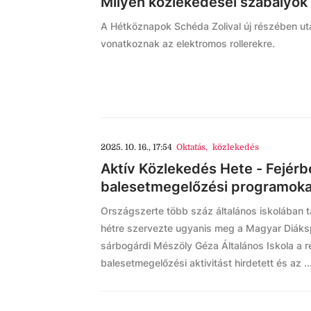
Milyen közlekedései szabályok 
A Hétköznapok Schéda Zolival új részében ut
vonatkoznak az elektromos rollerekre.
2025. 10. 16., 17:54
Oktatás
,
közlekedés
Aktív Közlekedés Hete - Fejérb
balesetmegelőzési programoka
Országszerte több száz általános iskolában t
hétre szervezte ugyanis meg a Magyar Diáks
sárbogárdi Mészöly Géza Általános Iskola a 
balesetmegelőzési aktivitást hirdetett és az ..