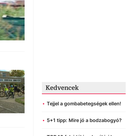
Kedvencek
Tejjel a gombabetegségek ellen!
5+1 tipp: Mire jó a bodzabogyó?