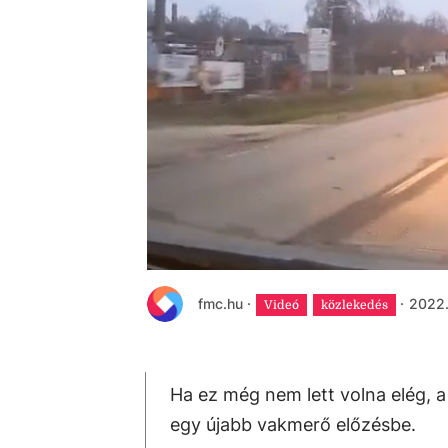
fmc.hu
·
·
2022.
Videó
közlekedés
Ha ez még nem lett volna elég, 
egy újabb vakmerő előzésbe.