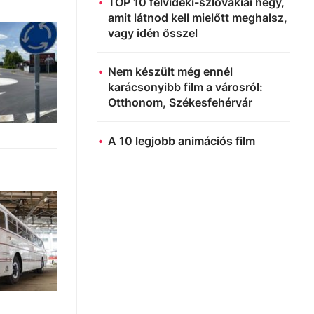
TOP 10 felvidéki-szlovákiai hegy,
amit látnod kell mielőtt meghalsz,
vagy idén ősszel
Nem készült még ennél
karácsonyibb film a városról:
Otthonom, Székesfehérvár
A 10 legjobb animációs film