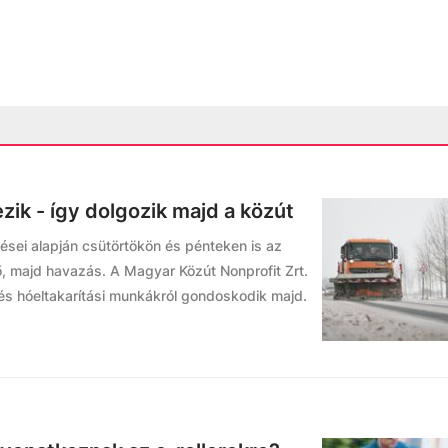
zik - így dolgozik majd a közút
ései alapján csütörtökön és pénteken is az
 majd havazás. A Magyar Közút Nonprofit Zrt.
és hóeltakarítási munkákról gondoskodik majd.