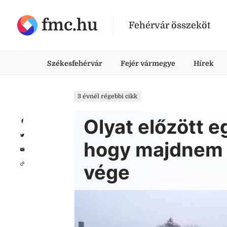
fmc.hu
Fehérvár összeköt
Székesfehérvár
Fejér vármegye
Hírek
3 évnél régebbi cikk
Olyat előzött 
hogy majdnem f
vége