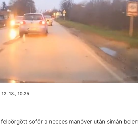
 12. 18., 10:25
a felpörgött sofőr a necces manőver után simán bele