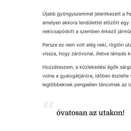
Újabb gyöngyszemmel jelentkezett a Feh
amelyen akkora lendülettel előzött egy 
nekicsapódott a szemben érkező jármű
Persze ez nem volt elég neki, rögtön ut
vissza, hogy záróvonal, illetve lámpás 
Hozzáteszem, a közlekedési égők sárgán v
volna a gyalogátjáróra, időben észlelte
legtöbbeknek pengeélen táncolnak az i
óvatosan az utakon!