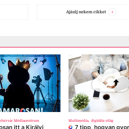
Ajánlj nekem cikket
ehérvár Médiacentrum
Multimédia
,
digitális világ
san itt a Királyi
7 tipp, hogyan gyor