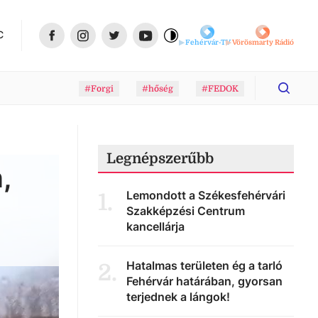
C
Fehérvár-TV
Vörösmarty Rádió
#Forgi
#hőség
#FEDOK
Legnépszerűbb
,
Lemondott a Székesfehérvári
1
.
Szakképzési Centrum
kancellárja
Hatalmas területen ég a tarló
2
.
Fehérvár határában, gyorsan
terjednek a lángok!