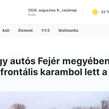
2026. augusztus 9., vasárnap
33
 °
Emőd
Kult
Életmód
T-T-Z
Multimédia
egy autós Fejér megyében
rontális karambol lett a