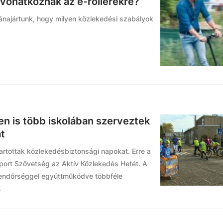
vonatkoznak az e-rollerekre?
ánajártunk, hogy milyen közlekedési szabályok
en is több iskolában szerveztek
t
artottak közlekedésbiztonsági napokat. Erre a
port Szövetség az Aktív Közlekedés Hetét. A
rendőrséggel együttműködve többféle
.