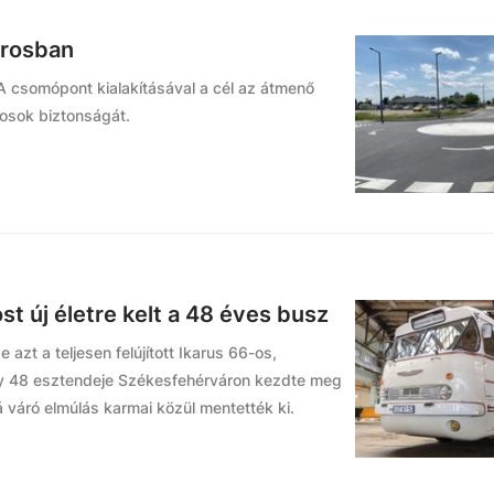
árosban
 A csomópont kialakításával a cél az átmenő
gosok biztonságát.
st új életre kelt a 48 éves busz
zt a teljesen felújított Ikarus 66-os,
ly 48 esztendeje Székesfehérváron kezdte meg
 váró elmúlás karmai közül mentették ki.