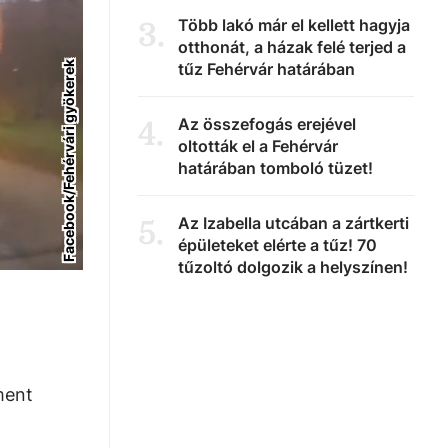
Több lakó már el kellett hagyja
3
.
otthonát, a házak felé terjed a
tűz Fehérvár határában
Facebook/Fehérvári gyökerek
Az összefogás erejével
4
.
oltották el a Fehérvár
határában tomboló tüzet!
Az Izabella utcában a zártkerti
5
.
épületeket elérte a tűz! 70
tűzoltó dolgozik a helyszínen!
ment