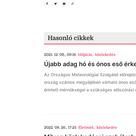
Hasonló cikkek
2021. 12. 09., 09:16
Időjárás
,
közlekedés
Újabb adag hó és ónos eső érke
Az Országos Meteorológiai Szolgálat előrejelz
ország számos megyéjében várható ónos eső,
érintett mérnökségei a szükséges előszórási 
2022. 08. 26., 17:25
Életmód
,
közlekedés