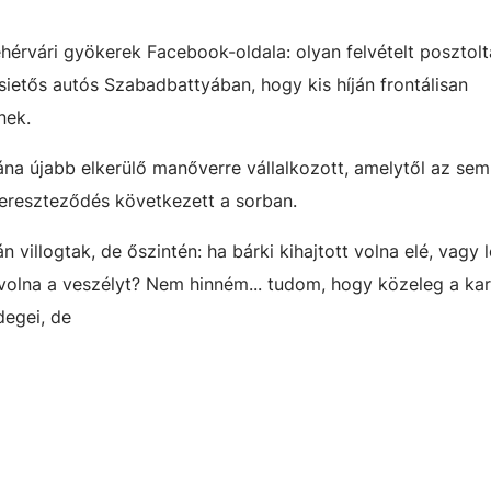
érvári gyökerek Facebook-oldala: olyan felvételt posztolt
sietős autós Szabadbattyában, hogy kis híján frontálisan
nek.
ána újabb elkerülő manőverre vállalkozott, amelytől az sem
kereszteződés következett a sorban.
illogtak, de őszintén: ha bárki kihajtott volna elé, vagy l
 volna a veszélyt? Nem hinném... tudom, hogy közeleg a ka
degei, de