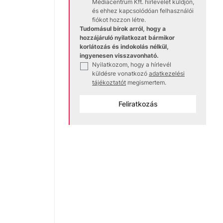
Médiacentrum Kft. hírlevelet küldjön,
és ehhez kapcsolódóan felhasználói
fiókot hozzon létre.
Tudomásul bírok arról, hogy a
hozzájáruló nyilatkozat bármikor
korlátozás és indokolás nélkül,
ingyenesen visszavonható.
Nyilatkozom, hogy a hírlevél
✓
küldésre vonatkozó
adatkezelési
tájékoztatót
megismertem.
Feliratkozás