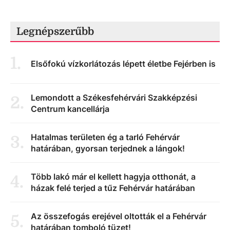
Legnépszerűbb
1
.
Elsőfokú vízkorlátozás lépett életbe Fejérben is
Lemondott a Székesfehérvári Szakképzési
2
.
Centrum kancellárja
Hatalmas területen ég a tarló Fehérvár
3
.
határában, gyorsan terjednek a lángok!
Több lakó már el kellett hagyja otthonát, a
4
.
házak felé terjed a tűz Fehérvár határában
Az összefogás erejével oltották el a Fehérvár
5
.
határában tomboló tüzet!