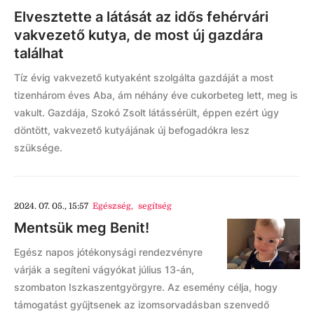
Elvesztette a látását az idős fehérvári
vakvezető kutya, de most új gazdára
találhat
Tíz évig vakvezető kutyaként szolgálta gazdáját a most
tizenhárom éves Aba, ám néhány éve cukorbeteg lett, meg is
vakult. Gazdája, Szokó Zsolt látássérült, éppen ezért úgy
döntött, vakvezető kutyájának új befogadókra lesz
szüksége.
2024. 07. 05., 15:57
Egészség
,
segítség
Mentsük meg Benit!
Egész napos jótékonysági rendezvényre
várják a segíteni vágyókat július 13-án,
szombaton Iszkaszentgyörgyre. Az esemény célja, hogy
támogatást gyűjtsenek az izomsorvadásban szenvedő