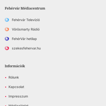
Fehérvár Médiacentrum
Fehérvár Televízió
Vörösmarty Rádió
FehérVár hetilap
szekesfehervar.hu
Információk
•
Rólunk
•
Kapcsolat
•
Impresszum
•
Médiaajánlat