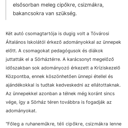
elsősorban meleg cipőkre, csizmákra,
bakancsokra van szükség.
Két autó csomagtartója is dugig volt a Tóvárosi
Általános Iskolától érkező adományokkal az ünnepek
előtt. A csomagokat pedagógusok és diákok
juttatták el a Sörháztérre. A karácsonyt megelőző
időszakban sok adományozó érkezett a Kríziskezelő
Központba, ennek köszönhetően ünnepi étellel és
ajándékokkal is tudtak kedveskedni az ellátottaknak.
Az ünnepekkel azonban a télnek még koránt sincs
vége, így a Sörház téren továbbra is fogadják az
adományokat.
"Főleg a ruhaneműkre, téli cipőkre, csizmákra lenne