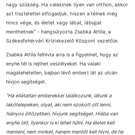
nagy szükség. Ha valakinek ilyen van otthon, akkor
azt tisztelettel elfogadjuk, hiszen a télnek még
nincs vége, és életet vagy lábat, lábujjat
menthetnek" - hangsúlyozta Zsabka Attila, a
Székesfehérvári Kríziskezelő Központ vezetője.
Zsabka Attila felhívta arra is a figyelmet, hogy az
enyhe tél is rejthet veszélyeket. Ha valaki
magatehetetlen, bajban lévő embert lát az utcán
hívjon segítséget.
"Ha ellátatlan emberekkel találkozunk, látunk a
lakótelepeken, olyat, aki nem szokott ott lenni,
hiányos öltözetben, hívjunk segítséget. Hiába van
enyhe idő, ilyenkor is ki lehet hűlni. Ha életet kell
menteni, nem minket, hanem mentőt kell hívni, de ha