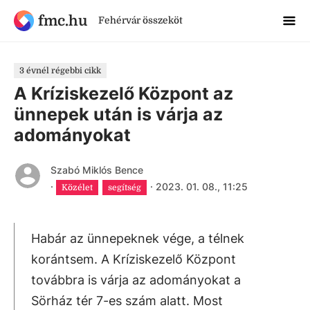
fmc.hu
Fehérvár összeköt
3 évnél régebbi cikk
A Kríziskezelő Központ az
ünnepek után is várja az
adományokat
Szabó Miklós Bence
·
·
2023. 01. 08., 11:25
Közélet
segítség
Habár az ünnepeknek vége, a télnek
korántsem. A Kríziskezelő Központ
továbbra is várja az adományokat a
Sörház tér 7-es szám alatt. Most