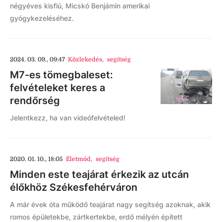
négyéves kisfiú, Micskó Benjámin amerikai
gyógykezeléséhez.
2024. 03. 09., 09:47
Közlekedés
,
segítség
M7-es tömegbaleset:
felvételeket keres a
rendőrség
Jelentkezz, ha van videófelvételed!
2020. 01. 10., 18:05
Életmód
,
segítség
Minden este teajárat érkezik az utcán
élőkhöz Székesfehérváron
A már évek óta működő teajárat nagy segítség azoknak, akik
romos épületekbe, zártkertekbe, erdő mélyén épített