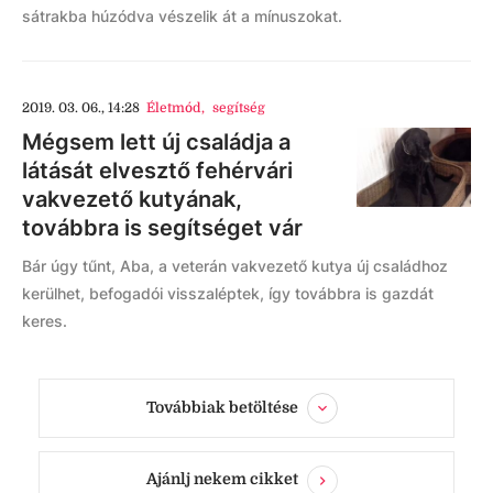
sátrakba húzódva vészelik át a mínuszokat.
2019. 03. 06., 14:28
Életmód
,
segítség
Mégsem lett új családja a
látását elvesztő fehérvári
vakvezető kutyának,
továbbra is segítséget vár
Bár úgy tűnt, Aba, a veterán vakvezető kutya új családhoz
kerülhet, befogadói visszaléptek, így továbbra is gazdát
keres.
Továbbiak betöltése
Ajánlj nekem cikket