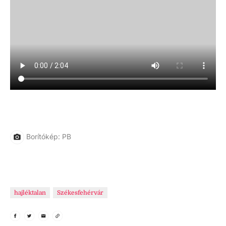
Borítókép: PB
hajléktalan
Székesfehérvár