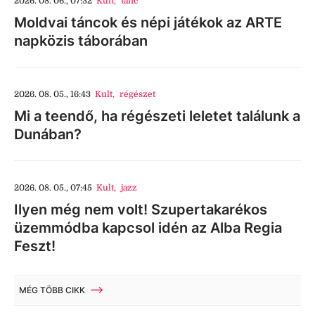
2026. 08. 06., 07:32
Kult
,
tánc
Moldvai táncok és népi játékok az ARTE
napközis táborában
2026. 08. 05., 16:43
Kult
,
régészet
Mi a teendő, ha régészeti leletet találunk a
Dunában?
2026. 08. 05., 07:45
Kult
,
jazz
Ilyen még nem volt! Szupertakarékos
üzemmódba kapcsol idén az Alba Regia
Feszt!
MÉG TÖBB CIKK