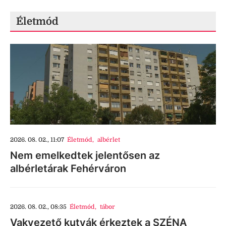
Életmód
2026. 08. 02., 11:07
Életmód
,
albérlet
Nem emelkedtek jelentősen az
albérletárak Fehérváron
2026. 08. 02., 08:35
Életmód
,
tábor
Vakvezető kutyák érkeztek a SZÉNA