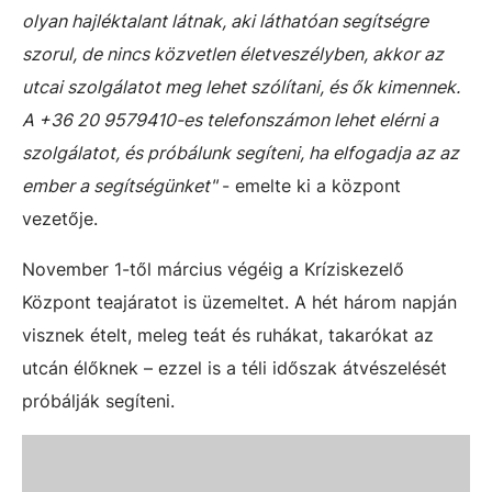
olyan hajléktalant látnak, aki láthatóan segítségre
szorul, de nincs közvetlen életveszélyben, akkor az
utcai szolgálatot meg lehet szólítani, és ők kimennek.
A +36 20 9579410-es telefonszámon lehet elérni a
szolgálatot, és próbálunk segíteni, ha elfogadja az az
ember a segítségünket"
- emelte ki a központ
vezetője.
November 1-től március végéig a Kríziskezelő
Központ teajáratot is üzemeltet. A hét három napján
visznek ételt, meleg teát és ruhákat, takarókat az
utcán élőknek – ezzel is a téli időszak átvészelését
próbálják segíteni.