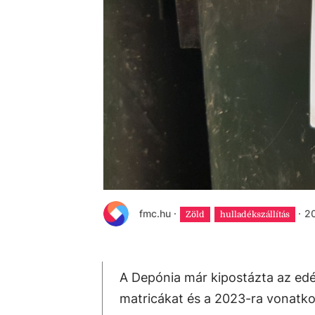
fmc.hu
·
·
20
Zöld
hulladékszállítás
A Depónia már kipostázta az edén
matricákat és a 2023-ra vonatko