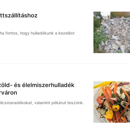
ttszállításhoz
 ha fontos, hogy hulladékunk a kezelést
 zöld- és élelmiszerhulladék
rváron
lcsmaradékokat, valamint pékárut teszünk.