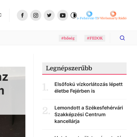
C
Fehérvár-TV
Vörösmarty Rádió
#hőség
#FEDOK
Legnépszerűbb
az
Elsőfokú vízkorlátozás lépett
1
.
m
életbe Fejérben is
Lemondott a Székesfehérvári
2
.
Szakképzési Centrum
kancellárja