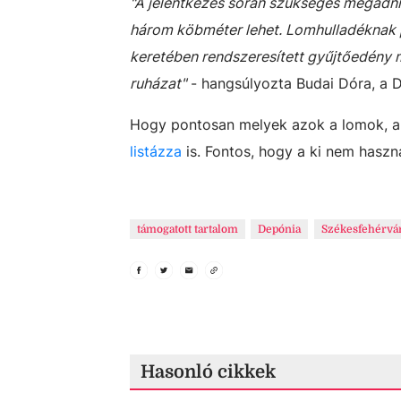
"A jelentkezés során szükséges megadni 
három köbméter lehet. Lomhulladéknak p
keretében rendszeresített gyűjtőedény m
ruházat"
- hangsúlyozta Budai Dóra, a D
Hogy pontosan melyek azok a lomok, ame
listázza
is. Fontos, hogy a ki nem haszn
támogatott tartalom
Depónia
Székesfehérvá
Hasonló cikkek