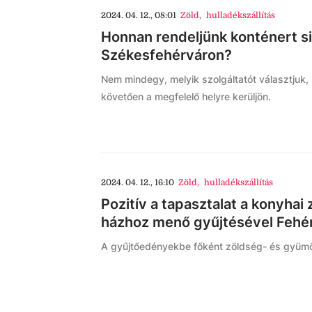
2024. 04. 12., 08:01
Zöld
,
hulladékszállítás
Honnan rendeljünk konténert si
Székesfehérváron?
Nem mindegy, melyik szolgáltatót választjuk,
követően a megfelelő helyre kerüljön.
2024. 04. 12., 16:10
Zöld
,
hulladékszállítás
Pozitív a tapasztalat a konyhai
házhoz menő gyűjtésével Fehé
A gyűjtőedényekbe főként zöldség- és gyümö