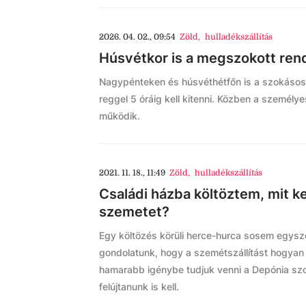
2026. 04. 02., 09:54
Zöld
,
hulladékszállítás
Húsvétkor is a megszokott rend
Nagypénteken és húsvéthétfőn is a szokásos 
reggel 5 óráig kell kitenni. Közben a személy
működik.
2021. 11. 18., 11:49
Zöld
,
hulladékszállítás
Családi házba költöztem, mit ke
szemetet?
Egy költözés körüli herce-hurca sosem egysze
gondolatunk, hogy a szemétszállítást hogyan le
hamarabb igénybe tudjuk venni a Depónia szol
felújtanunk is kell.