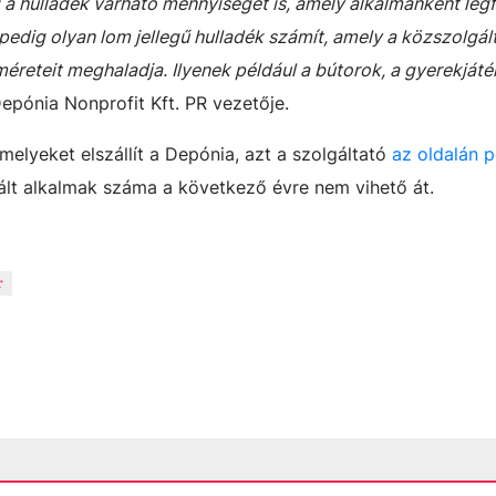
a hulladék várható mennyiségét is, amely alkalmanként legf
edig olyan lom jellegű hulladék számít, amely a közszolgál
éreteit meghaladja. Ilyenek például a bútorok, a gyerekját
epónia Nonprofit Kft. PR vezetője.
lyeket elszállít a Depónia, azt a szolgáltató
az oldalán 
ált alkalmak száma a következő évre nem vihető át.
r