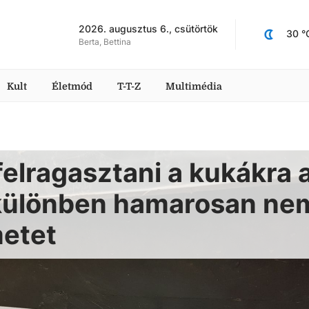
2026. augusztus 6., csütörtök
30
 °
Berta, Bettina
Kult
Életmód
T-T-Z
Multimédia
 felragasztani a kukákra 
 különben hamarosan ne
metet