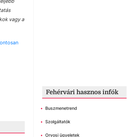
eljebb
tatás
ékok vagy a
pontosan
Fehérvári hasznos infók
•
Buszmenetrend
•
Szolgáltatók
•
Orvosi ügyeletek