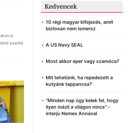
Kedvencek
10 régi magyar kifejezés, amit
biztosan nem ismersz
okon is
rend szerint
A US Navy SEAL
Most akkor eper vagy szamóca?
Mit tehetünk, ha repedezett a
kutyánk tappancsa?
"Minden nap úgy kelek fel, hogy
ilyen mázli a világon nincs" -
interjú Nemes Annával