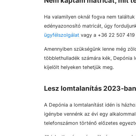
Nem kaptam matricát, mit t
Ha valamilyen oknál fogva nem találtuk
edényazonosító matricát, úgy forduljun
ügyfélszolgálat
vagy a +36 22 507 419 
Amennyiben szükségünk lenne még zöldh
többlethulladék számára kék, Depónia lo
kijelölt helyeken tehetjük meg.
Lesz lomtalanítás 2023-ba
A Depónia a lomtalanítást idén is házh
igénybe vennénk az évi egy alkalommal 
telefonszámon történő előzetes egyezte