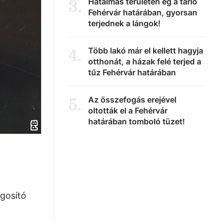
Hatalmas területen ég a tarló
3
.
Fehérvár határában, gyorsan
terjednek a lángok!
Több lakó már el kellett hagyja
4
.
otthonát, a házak felé terjed a
tűz Fehérvár határában
Az összefogás erejével
5
.
oltották el a Fehérvár
határában tomboló tüzet!
PB
ogosító