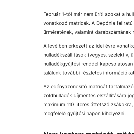
Február 1-től már nem üríti azokat a hu
vonatkozó matricák. A Depónia feliratú 
űrméretének, valamint darabszámának m
A levélben érkezett az idei évre vonatk
hulladékszállítások (vegyes, szelektív, 
hulladékgyűjtési renddel kapcsolatosan
találunk további részletes információkat
Az edényazonosító matricát tartalmazó 
zöldhulladék díjmentes elszállítására j
maximum 110 literes áttetsző zsákokra,
megfelelő gyűjtési napon kihelyezni.