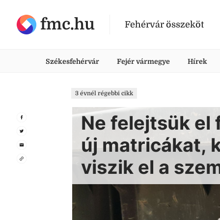
fmc.hu
Fehérvár összeköt
Székesfehérvár
Fejér vármegye
Hírek
3 évnél régebbi cikk
Ne felejtsük el
új matricákat,
viszik el a sze