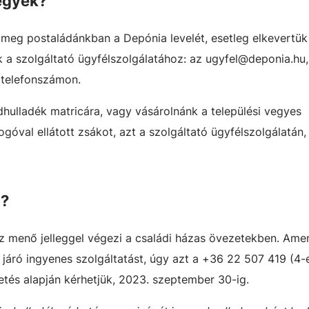
egyek?
 meg postaládánkban a Depónia levelét, esetleg elkevertük
k a szolgáltató ügyfélszolgálatához: az ugyfel@deponia.hu
telefonszámon.
ulladék matricára, vagy vásárolnánk a települési vegyes
góval ellátott zsákot, azt a szolgáltató ügyfélszolgálatán
n?
oz menő jelleggel végezi a családi házas övezetekben. Ame
járó ingyenes szolgáltatást, úgy azt a +36 22 507 419 (4-
tés alapján kérhetjük, 2023. szeptember 30-ig.