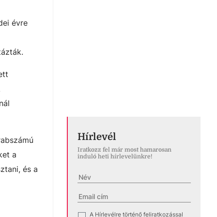
dei évre
ázták.
ett
A
nál
Hírlevél
arabszámú
Iratkozz fel már most hamarosan
ket a
induló heti hírlevelünkre!
tani, és a
A Hírlevélre történő feliratkozással
✓