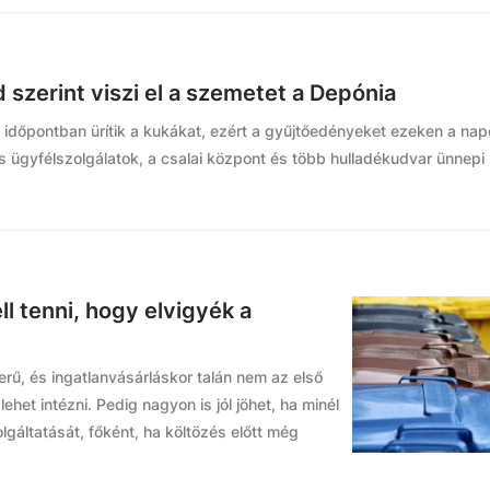
 szerint viszi el a szemetet a Depónia
időpontban ürítik a kukákat, ezért a gyűjtőedényeket ezeken a nap
es ügyfélszolgálatok, a csalai központ és több hulladékudvar ünnepi 
ll tenni, hogy elvigyék a
rű, és ingatlanvásárláskor talán nem az első
het intézni. Pedig nagyon is jól jöhet, ha minél
gáltatását, főként, ha költözés előtt még