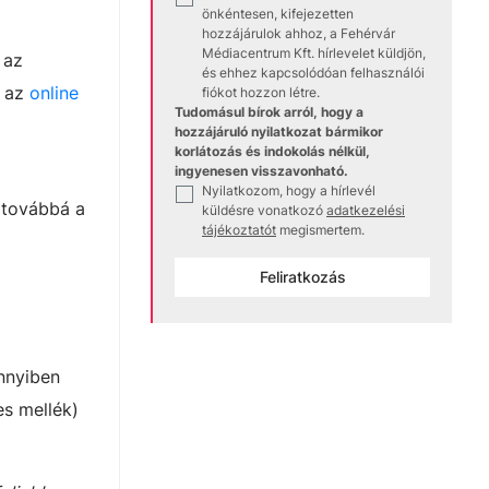
önkéntesen, kifejezetten
hozzájárulok ahhoz, a Fehérvár
Médiacentrum Kft. hírlevelet küldjön,
 az
és ehhez kapcsolódóan felhasználói
, az
online
fiókot hozzon létre.
Tudomásul bírok arról, hogy a
hozzájáruló nyilatkozat bármikor
korlátozás és indokolás nélkül,
ingyenesen visszavonható.
Nyilatkozom, hogy a hírlevél
✓
, továbbá a
küldésre vonatkozó
adatkezelési
tájékoztatót
megismertem.
Feliratkozás
nnyiben
es mellék)