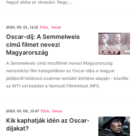
hagyd abba az olvasást. Nagy ...
2024. 09. 10., 14:12
Film
,
Oscar
Oscar-díj: A Semmelweis
című filmet nevezi
Magyarország
A Semmelweis című mozifilmet nevezi Magyarország
nemzetközi film kategóriában az Oscar-díjra a magyar
jelölésről határozó szakmai testület döntése alapján - közölte
az MTI-vel kedden a Nemzeti Filmintézet (NFI).
2023. 03. 06., 15:47
Film
,
Oscar
Kik kaphatják idén az Oscar-
díjakat?