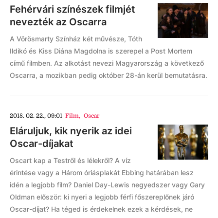
Fehérvári színészek filmjét
nevezték az Oscarra
A Vörösmarty Színház két művésze, Tóth
Ildikó és Kiss Diána Magdolna is szerepel a Post Mortem
című filmben. Az alkotást nevezi Magyarország a következő
Oscarra, a mozikban pedig október 28-án kerül bemutatásra.
2018. 02. 22., 09:01
Film
,
Oscar
Eláruljuk, kik nyerik az idei
Oscar-díjakat
Oscart kap a Testről és lélekről? A víz
érintése vagy a Három óriásplakát Ebbing határában lesz
idén a legjobb film? Daniel Day-Lewis negyedszer vagy Gary
Oldman először: ki nyeri a legjobb férfi főszereplőnek járó
Oscar-díjat? Ha téged is érdekelnek ezek a kérdések, ne