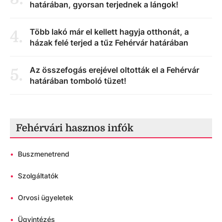
határában, gyorsan terjednek a lángok!
Több lakó már el kellett hagyja otthonát, a
4
.
házak felé terjed a tűz Fehérvár határában
Az összefogás erejével oltották el a Fehérvár
5
.
határában tomboló tüzet!
Fehérvári hasznos infók
•
Buszmenetrend
•
Szolgáltatók
•
Orvosi ügyeletek
•
Ügyintézés