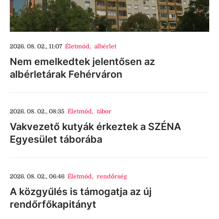
2026. 08. 02., 11:07
Életmód
,
albérlet
Nem emelkedtek jelentősen az
albérletárak Fehérváron
2026. 08. 02., 08:35
Életmód
,
tábor
Vakvezető kutyák érkeztek a SZÉNA
Egyesület táborába
2026. 08. 02., 06:46
Életmód
,
rendőrség
A közgyűlés is támogatja az új
rendőrfőkapitányt