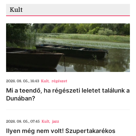
Kult
2026. 08. 05., 16:43
Kult
,
régészet
Mi a teendő, ha régészeti leletet találunk a
Dunában?
2026. 08. 05., 07:45
Kult
,
jazz
Ilyen még nem volt! Szupertakarékos