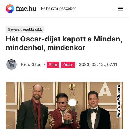
fmc.hu
Fehérvár összeköt
3 évnél régebbi cikk
Hét Oscar-díjat kapott a Minden,
mindenhol, mindenkor
Fiers Gábor
·
·
2023. 03. 13., 07:11
Film
Oscar
YouTube/Oscars