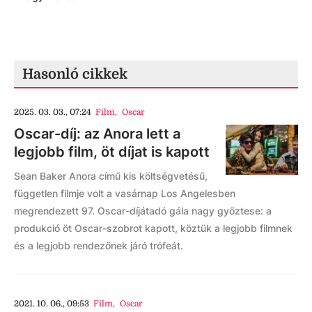
Hasonló cikkek
2025. 03. 03., 07:24
Film
,
Oscar
Oscar-díj: az Anora lett a
legjobb film, öt díjat is kapott
Sean Baker Anora című kis költségvetésű,
független filmje volt a vasárnap Los Angelesben
megrendezett 97. Oscar-díjátadó gála nagy győztese: a
produkció öt Oscar-szobrot kapott, köztük a legjobb filmnek
és a legjobb rendezőnek járó trófeát.
2021. 10. 06., 09:53
Film
,
Oscar