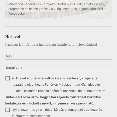
Mindened Fehérvár és környéke? Nekünk is. Hírek, érdekességek,
programok és beszélgetések a világ szerintünk legjobb városáról a
Facebookon.
Hírlevél
Iratkozz fel már most hamarosan induló heti hírlevelünkre!
✓
A Hírlevélre történő feliratkozással önkéntesen, kifejezetten
hozzájárulok ahhoz, a Fehérvár Médiacentrum Kft. hírlevelet
küldjön, és ehhez kapcsolódóan felhasználói fiókot hozzon létre.
Tudomásul bírok arról, hogy a hozzájáruló nyilatkozat bármikor
korlátozás és indokolás nélkül, ingyenesen visszavonható.
✓
Nyilatkozom, hogy a hírlevél küldésre vonatkozó
adatkezelési
tájékoztatót
megismertem.