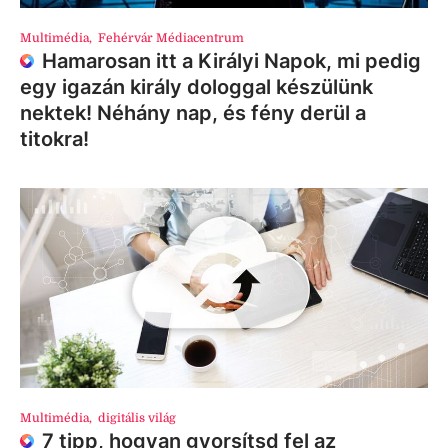
Multimédia
,
Fehérvár Médiacentrum
Hamarosan itt a Királyi Napok, mi pedig
egy igazán király dologgal készülünk
nektek! Néhány nap, és fény derül a
titokra!
Multimédia
,
digitális világ
7 tipp, hogyan gyorsítsd fel az