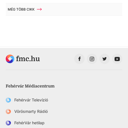
MÉG TÖBB CIKK
fmc.hu
Fehérvár Médiacentrum
Fehérvár Televízió
Vörösmarty Rádió
FehérVár hetilap