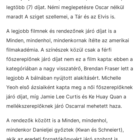
legtöbb (7) díjat. Némi meglepetésre Oscar nélkül
maradt A sziget szellemei, a Tár és az Elvis is.
A legjobb filmnek és rendezőnek járó díjat is a
Minden, mindenhol, mindenkornak ítélte az amerikai
filmakadémia. A színészek közül csak a férfi
főszereplőnek járó díjat nem ez a film kapta: ebben a
kategóriában a nagy visszatérő, Brendan Fraser lett a
legjobb A bálnában nyújtott alakításért. Michelle
Yeoh első ázsiaiként kapta meg a női főszereplőknek
járó díjat, míg Jamie Lee Curtis és Ke Huay Quan a
mellékszereplőknek járó Oscarral mehetett haza.
A rendezők között is a Minden, mindenhol,
mindenkor Danieljei győztek (Kwan és Schneiert),
akik az eredeti forgatókönyvért járó szobrot is