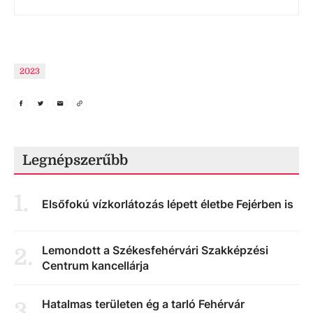
2023
Legnépszerűbb
1
.
Elsőfokú vízkorlátozás lépett életbe Fejérben is
Lemondott a Székesfehérvári Szakképzési
2
.
Centrum kancellárja
Hatalmas területen ég a tarló Fehérvár
3
.