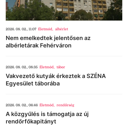
2026. 08. 02., 11:07
Életmód
,
albérlet
Nem emelkedtek jelentősen az
albérletárak Fehérváron
2026. 08. 02., 08:35
Életmód
,
tábor
Vakvezető kutyák érkeztek a SZÉNA
Egyesület táborába
2026. 08. 02., 06:46
Életmód
,
rendőrség
A közgyűlés is támogatja az új
rendőrfőkapitányt