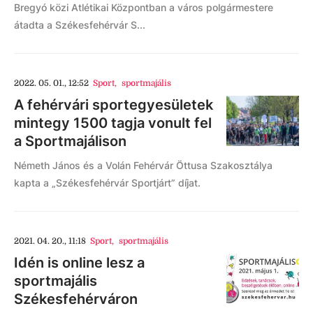
Bregyó közi Atlétikai Központban a város polgármestere
átadta a Székesfehérvár S...
2022. 05. 01., 12:52
Sport
,
sportmajális
A fehérvári sportegyesületek
mintegy 1500 tagja vonult fel
a Sportmajálison
Németh János és a Volán Fehérvár Öttusa Szakosztálya
kapta a „Székesfehérvár Sportjárt” díjat.
2021. 04. 20., 11:18
Sport
,
sportmajális
Idén is online lesz a
sportmajális
Székesfehérváron