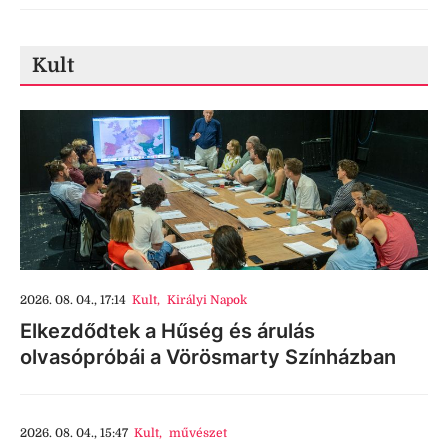
Kult
2026. 08. 04., 17:14
Kult
,
Királyi Napok
Elkezdődtek a Hűség és árulás
olvasópróbái a Vörösmarty Színházban
2026. 08. 04., 15:47
Kult
,
művészet