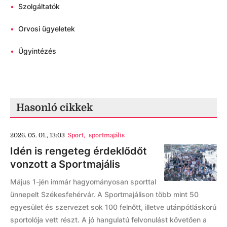
•
Szolgáltatók
•
Orvosi ügyeletek
•
Ügyintézés
Hasonló cikkek
2026. 05. 01., 13:03
Sport
,
sportmajális
Idén is rengeteg érdeklődőt
vonzott a Sportmajális
Május 1-jén immár hagyományosan sporttal
ünnepelt Székesfehérvár. A Sportmajálison több mint 50
egyesület és szervezet sok 100 felnőtt, illetve utánpótláskorú
sportolója vett részt. A jó hangulatú felvonulást követően a