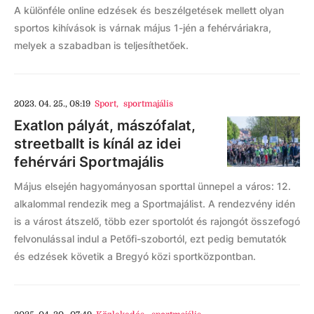
A különféle online edzések és beszélgetések mellett olyan
sportos kihívások is várnak május 1-jén a fehérváriakra,
melyek a szabadban is teljesíthetőek.
2023. 04. 25., 08:19
Sport
,
sportmajális
Exatlon pályát, mászófalat,
streetballt is kínál az idei
fehérvári Sportmajális
Május elsején hagyományosan sporttal ünnepel a város: 12.
alkalommal rendezik meg a Sportmajálist. A rendezvény idén
is a várost átszelő, több ezer sportolót és rajongót összefogó
felvonulással indul a Petőfi-szobortól, ezt pedig bemutatók
és edzések követik a Bregyó közi sportközpontban.