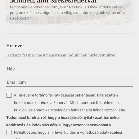
Minden, ami Székesfehérvár
Mindened Fehérvár és környéke? Nekünk is. Hírek, érdekességek,
programok és beszélgetések a világ szerintünk legjobb városáról a
Facebookon.
Hírlevél
Iratkozz fel már most hamarosan induló heti hírlevelünkre!
✓
A Hírlevélre történő feliratkozással önkéntesen, kifejezetten
hozzájárulok ahhoz, a Fehérvár Médiacentrum Kft. hírlevelet
küldjön, és ehhez kapcsolódóan felhasználói fiókot hozzon létre.
Tudomásul bírok arról, hogy a hozzájáruló nyilatkozat bármikor
korlátozás és indokolás nélkül, ingyenesen visszavonható.
✓
Nyilatkozom, hogy a hírlevél küldésre vonatkozó
adatkezelési