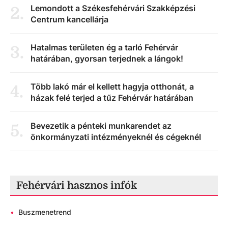
Lemondott a Székesfehérvári Szakképzési
2
.
Centrum kancellárja
Hatalmas területen ég a tarló Fehérvár
3
.
határában, gyorsan terjednek a lángok!
Több lakó már el kellett hagyja otthonát, a
4
.
házak felé terjed a tűz Fehérvár határában
Bevezetik a pénteki munkarendet az
5
.
önkormányzati intézményeknél és cégeknél
Fehérvári hasznos infók
•
Buszmenetrend