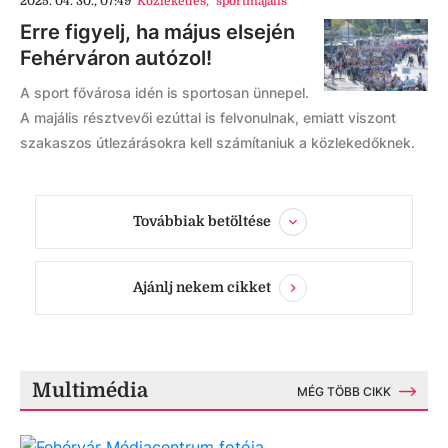
2025. 04. 30., 07:49
Közlekedés
,
sportmajális
Erre figyelj, ha május elsején
Fehérváron autózol!
A sport fővárosa idén is sportosan ünnepel.
A majális résztvevői ezúttal is felvonulnak, emiatt viszont
szakaszos útlezárásokra kell számítaniuk a közlekedőknek.
Továbbiak betöltése
Ajánlj nekem cikket
Multimédia
MÉG TÖBB CIKK