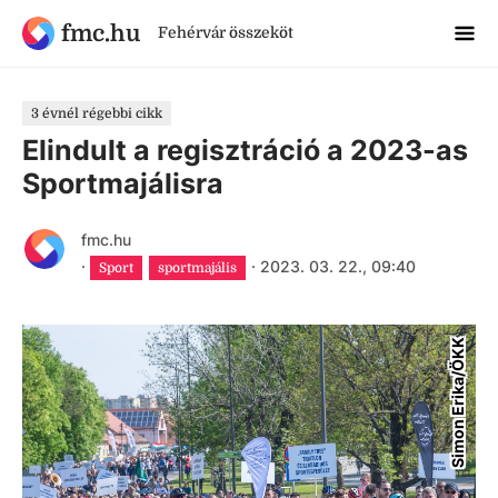
fmc.hu
Fehérvár összeköt
3 évnél régebbi cikk
Elindult a regisztráció a 2023-as
Sportmajálisra
fmc.hu
·
·
2023. 03. 22., 09:40
Sport
sportmajális
Simon Erika/ÖKK