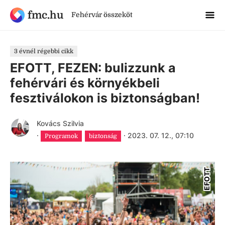
fmc.hu
Fehérvár összeköt
3 évnél régebbi cikk
EFOTT, FEZEN: bulizzunk a
fehérvári és környékbeli
fesztiválokon is biztonságban!
Kovács Szilvia
·
·
2023. 07. 12., 07:10
Programok
biztonság
EFOTT