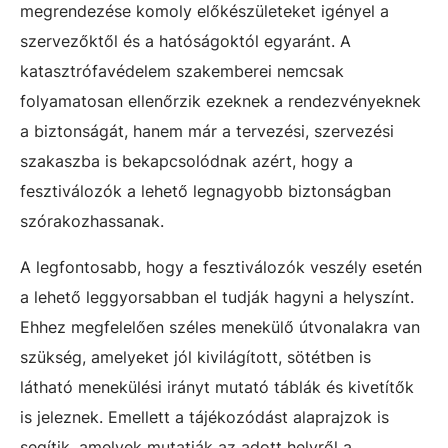
megrendezése komoly előkészületeket igényel a
szervezőktől és a hatóságoktól egyaránt. A
katasztrófavédelem szakemberei nemcsak
folyamatosan ellenőrzik ezeknek a rendezvényeknek
a biztonságát, hanem már a tervezési, szervezési
szakaszba is bekapcsolódnak azért, hogy a
fesztiválozók a lehető legnagyobb biztonságban
szórakozhassanak.
A legfontosabb, hogy a fesztiválozók veszély esetén
a lehető leggyorsabban el tudják hagyni a helyszínt.
Ehhez megfelelően széles menekülő útvonalakra van
szükség, amelyeket jól kivilágított, sötétben is
látható menekülési irányt mutató táblák és kivetítők
is jeleznek. Emellett a tájékozódást alaprajzok is
segítik, amelyek mutatják az adott helyről a