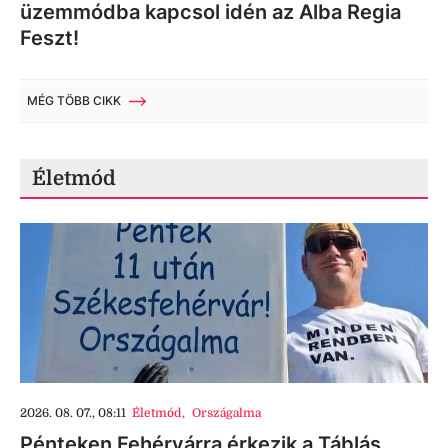
üzemmódba kapcsol idén az Alba Regia
Feszt!
MÉG TÖBB CIKK
Életmód
2026. 08. 07., 08:11
Életmód
,
Országalma
Pénteken Fehérvárra érkezik a Táblás