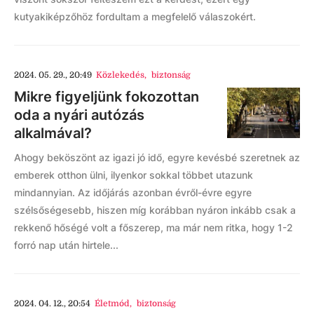
kutyakiképzőhöz fordultam a megfelelő válaszokért.
2024. 05. 29., 20:49
Közlekedés
,
biztonság
Mikre figyeljünk fokozottan
oda a nyári autózás
alkalmával?
Ahogy beköszönt az igazi jó idő, egyre kevésbé szeretnek az
emberek otthon ülni, ilyenkor sokkal többet utazunk
mindannyian. Az időjárás azonban évről-évre egyre
szélsőségesebb, hiszen míg korábban nyáron inkább csak a
rekkenő hőségé volt a főszerep, ma már nem ritka, hogy 1-2
forró nap után hirtele...
2024. 04. 12., 20:54
Életmód
,
biztonság