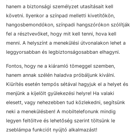
hanem a biztonsági személyzet utasításait kell
követni. Ilyenkor a színpad melletti kivetítőkön,
hangosbemondókon, színpadi hangszórókon szólítják
fel a résztvevőket, hogy mit kell tenni, hova kell
menni. A helyszínt a menekülési útvonalakon lehet a
leggyorsabban és legbiztonságosabban elhagyni.
Fontos, hogy ne a kiáramló tömeggel szemben,
hanem annak szélén haladva próbáljunk kiválni.
Kiürítés esetén tempós sétával hagyjuk el a helyet és
menjünk a kijelölt gyülekezési helyre! Ha valaki
elesett, vagy nehezebben tud közlekedni, segítsünk
neki a menekülésben! A mobiltelefonunk mindig
legyen feltöltve és lehetőség szerint töltsünk le
zseblámpa funkciót nyújtó alkalmazást!