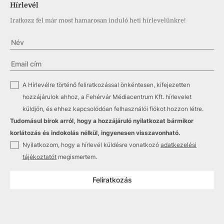
Hírlevél
Iratkozz fel már most hamarosan induló heti hírlevelünkre!
✓
A Hírlevélre történő feliratkozással önkéntesen, kifejezetten
hozzájárulok ahhoz, a Fehérvár Médiacentrum Kft. hírlevelet
küldjön, és ehhez kapcsolódóan felhasználói fiókot hozzon létre.
Tudomásul bírok arról, hogy a hozzájáruló nyilatkozat bármikor
korlátozás és indokolás nélkül, ingyenesen visszavonható.
✓
Nyilatkozom, hogy a hírlevél küldésre vonatkozó
adatkezelési
tájékoztatót
megismertem.
Feliratkozás