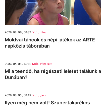
2026. 08. 06., 07:32
Kult
,
tánc
Moldvai táncok és népi játékok az ARTE
napközis táborában
2026. 08. 05., 16:43
Kult
,
régészet
Mi a teendő, ha régészeti leletet találunk a
Dunában?
2026. 08. 05., 07:45
Kult
,
jazz
Ilyen még nem volt! Szupertakarékos