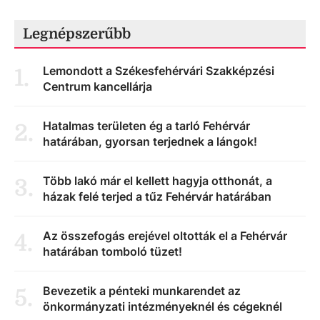
Legnépszerűbb
Lemondott a Székesfehérvári Szakképzési
1
.
Centrum kancellárja
Hatalmas területen ég a tarló Fehérvár
2
.
határában, gyorsan terjednek a lángok!
Több lakó már el kellett hagyja otthonát, a
3
.
házak felé terjed a tűz Fehérvár határában
Az összefogás erejével oltották el a Fehérvár
4
.
határában tomboló tüzet!
Bevezetik a pénteki munkarendet az
5
.
önkormányzati intézményeknél és cégeknél