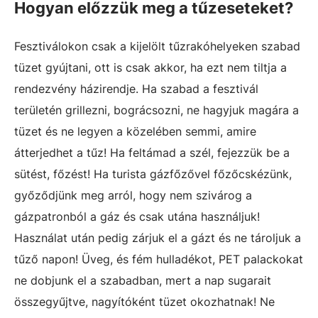
Hogyan előzzük meg a tűzeseteket?
Fesztiválokon csak a kijelölt tűzrakóhelyeken szabad
tüzet gyújtani, ott is csak akkor, ha ezt nem tiltja a
rendezvény házirendje. Ha szabad a fesztivál
területén grillezni, bográcsozni, ne hagyjuk magára a
tüzet és ne legyen a közelében semmi, amire
átterjedhet a tűz! Ha feltámad a szél, fejezzük be a
sütést, főzést! Ha turista gázfőzővel főzőcskézünk,
győződjünk meg arról, hogy nem szivárog a
gázpatronból a gáz és csak utána használjuk!
Használat után pedig zárjuk el a gázt és ne tároljuk a
tűző napon! Üveg, és fém hulladékot, PET palackokat
ne dobjunk el a szabadban, mert a nap sugarait
összegyűjtve, nagyítóként tüzet okozhatnak! Ne