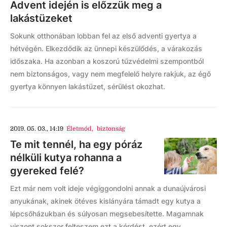
Advent idején is előzzük meg a
lakástüzeket
Sokunk otthonában lobban fel az első adventi gyertya a
hétvégén. Elkezdődik az ünnepi készülődés, a várakozás
időszaka. Ha azonban a koszorú tűzvédelmi szempontból
nem biztonságos, vagy nem megfelelő helyre rakjuk, az égő
gyertya könnyen lakástüzet, sérülést okozhat.
2019. 05. 03., 14:19
Életmód
,
biztonság
Te mit tennél, ha egy póráz
nélküli kutya rohanna a
gyereked felé?
Ezt már nem volt ideje végiggondolni annak a dunaújvárosi
anyukának, akinek ötéves kislányára támadt egy kutya a
lépcsőházukban és súlyosan megsebesítette. Magamnak
viszont sokszor felteszem ezt a kérdést, ezért egy