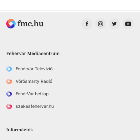
fmc.hu
Fehérvár Médiacentrum
Fehérvár Televízió
Vörösmarty Rádió
FehérVár hetilap
szekesfehervar.hu
Információk