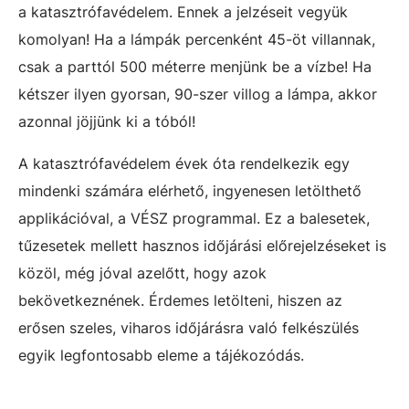
a katasztrófavédelem. Ennek a jelzéseit vegyük
komolyan! Ha a lámpák percenként 45-öt villannak,
csak a parttól 500 méterre menjünk be a vízbe! Ha
kétszer ilyen gyorsan, 90-szer villog a lámpa, akkor
azonnal jöjjünk ki a tóból!
A katasztrófavédelem évek óta rendelkezik egy
mindenki számára elérhető, ingyenesen letölthető
applikációval, a VÉSZ programmal. Ez a balesetek,
tűzesetek mellett hasznos időjárási előrejelzéseket is
közöl, még jóval azelőtt, hogy azok
bekövetkeznének. Érdemes letölteni, hiszen az
erősen szeles, viharos időjárásra való felkészülés
egyik legfontosabb eleme a tájékozódás.