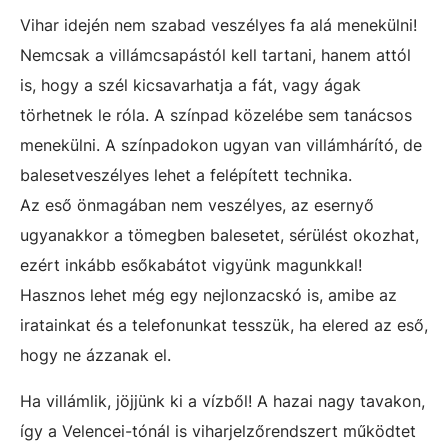
Vihar idején nem szabad veszélyes fa alá menekülni!
Nemcsak a villámcsapástól kell tartani, hanem attól
is, hogy a szél kicsavarhatja a fát, vagy ágak
törhetnek le róla. A színpad közelébe sem tanácsos
menekülni. A színpadokon ugyan van villámhárító, de
balesetveszélyes lehet a felépített technika.
Az eső önmagában nem veszélyes, az esernyő
ugyanakkor a tömegben balesetet, sérülést okozhat,
ezért inkább esőkabátot vigyünk magunkkal!
Hasznos lehet még egy nejlonzacskó is, amibe az
iratainkat és a telefonunkat tesszük, ha elered az eső,
hogy ne ázzanak el.
Ha villámlik, jöjjünk ki a vízből! A hazai nagy tavakon,
így a Velencei-tónál is viharjelzőrendszert működtet