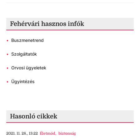
Fehérvári hasznos infók
•
Buszmenetrend
•
Szolgáltatók
•
Orvosi ügyeletek
•
Ügyintézés
Hasonló cikkek
2021. 11. 28., 13:22
Életmód
,
biztonság