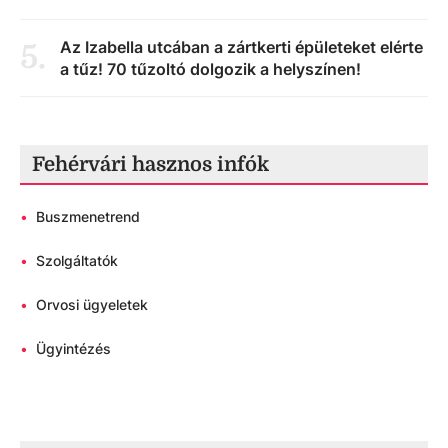
Az Izabella utcában a zártkerti épületeket elérte
5
.
a tűz! 70 tűzoltó dolgozik a helyszínen!
Fehérvári hasznos infók
•
Buszmenetrend
•
Szolgáltatók
•
Orvosi ügyeletek
•
Ügyintézés