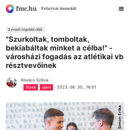
fmc.hu
Fehérvár összeköt
2 évnél régebbi cikk
"Szurkoltak, tomboltak,
bekiabáltak minket a célba!" -
városházi fogadás az atlétikai vb
résztvevőinek
Kovács Szilvia
·
·
2023. 08. 30., 16:01
Hírek
sport
Simon Erika