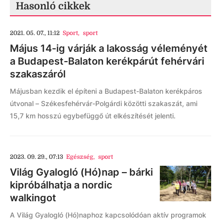
Hasonló cikkek
2021. 05. 07., 11:12
Sport
,
sport
Május 14-ig várják a lakosság véleményét
a Budapest-Balaton kerékpárút fehérvári
szakaszáról
Májusban kezdik el építeni a Budapest-Balaton kerékpáros
útvonal – Székesfehérvár-Polgárdi közötti szakaszát, ami
15,7 km hosszú egybefüggő út elkészítését jelenti.
2023. 09. 29., 07:13
Egészség
,
sport
Világ Gyalogló (Hó)nap – bárki
kipróbálhatja a nordic
walkingot
A Világ Gyalogló (Hó)naphoz kapcsolódóan aktív programok