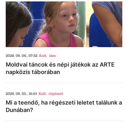
2026. 08. 06., 07:32
Kult
,
tánc
Moldvai táncok és népi játékok az ARTE
napközis táborában
2026. 08. 05., 16:43
Kult
,
régészet
Mi a teendő, ha régészeti leletet találunk a
Dunában?