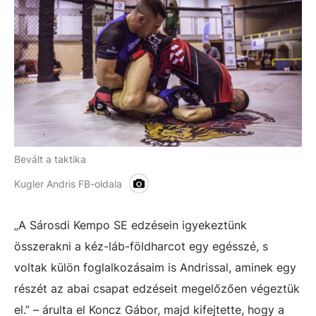
Bevált a taktika
Kugler Andris FB-oldala
„A Sárosdi Kempo SE edzésein igyekeztünk
összerakni a kéz-láb-földharcot egy egésszé, s
voltak külön foglalkozásaim is Andrissal, aminek egy
részét az abai csapat edzéseit megelőzően végeztük
el.” – árulta el Koncz Gábor, majd kifejtette, hogy a