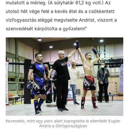
mutatott a mérleg. (A súlyhatár 61,2 kg volt.) Az
utolsó hét vége felé a kevés étel és a csökkentett
vízfogyasztás eléggé megviselte Andrist, viszont a
szenvedését kárpótolta a győzelem!”
Kevesebb, mint egy perc alatt kopogtatta le ellenfelét Kugler
Andris a Görögországban