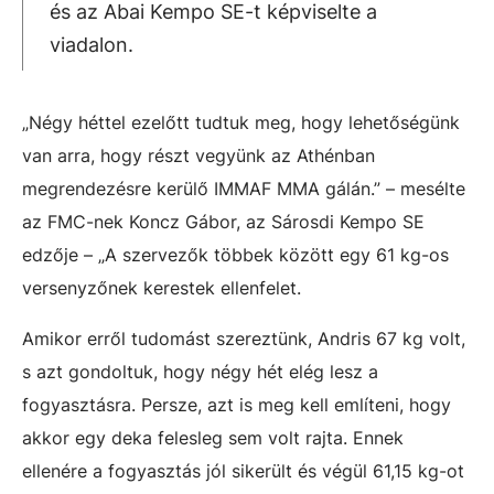
és az Abai Kempo SE-t képviselte a
viadalon.
„Négy héttel ezelőtt tudtuk meg, hogy lehetőségünk
van arra, hogy részt vegyünk az Athénban
megrendezésre kerülő IMMAF MMA gálán.” – mesélte
az FMC-nek Koncz Gábor, az Sárosdi Kempo SE
edzője – „A szervezők többek között egy 61 kg-os
versenyzőnek kerestek ellenfelet.
Amikor erről tudomást szereztünk, Andris 67 kg volt,
s azt gondoltuk, hogy négy hét elég lesz a
fogyasztásra. Persze, azt is meg kell említeni, hogy
akkor egy deka felesleg sem volt rajta. Ennek
ellenére a fogyasztás jól sikerült és végül 61,15 kg-ot