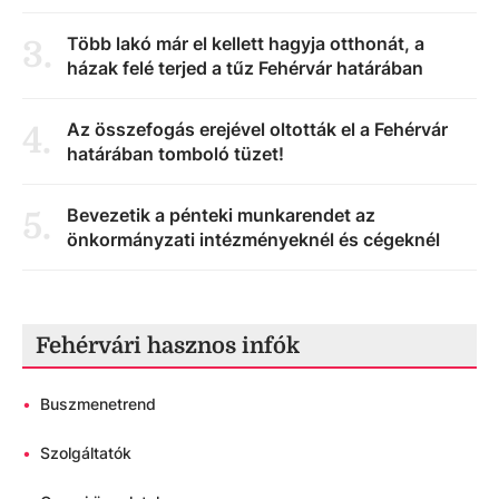
Több lakó már el kellett hagyja otthonát, a
3
.
házak felé terjed a tűz Fehérvár határában
Az összefogás erejével oltották el a Fehérvár
4
.
határában tomboló tüzet!
Bevezetik a pénteki munkarendet az
5
.
önkormányzati intézményeknél és cégeknél
Fehérvári hasznos infók
•
Buszmenetrend
•
Szolgáltatók