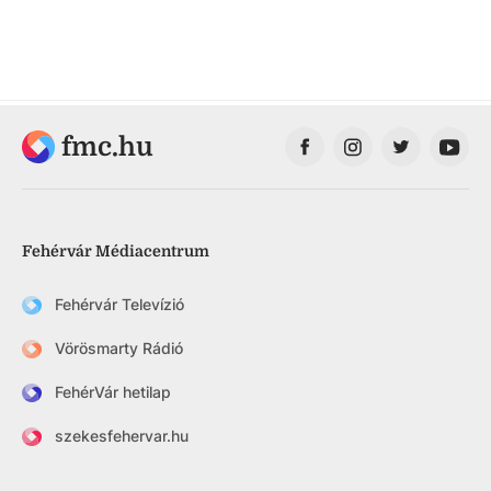
fmc.hu
Fehérvár Médiacentrum
Fehérvár Televízió
Vörösmarty Rádió
FehérVár hetilap
szekesfehervar.hu