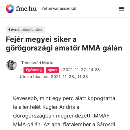
fmc.hu
Fehérvár összeköt
4 évnél régebbi cikk
Fejér megyei siker a
görögországi amatőr MMA gálán
Temesvári Márta
·
·
2021. 11. 27., 14:28
Egészség
sport
Utolsó frissítés: 2021. 11. 28., 11:28
Kevesebb, mint egy perc alatt kopogtatta
le ellenfelét Kugler Andris a
Görögországban megrendezett IMMAF
MMA gálán. Az abai fiatalember a Sárosdi