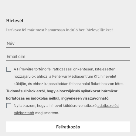
Hírlevél
Iratkozz fel már most hamarosan induló heti hírlevelünkre!
✓
A Hírlevélre történő feliratkozással önkéntesen, kifejezetten
hozzájárulok ahhoz, a Fehérvár Médiacentrum Kft. hírlevelet
küldjön, és ehhez kapcsolódóan felhasználói fiókot hozzon létre.
Tudomásul bírok arról, hogy a hozzájáruló nyilatkozat bármikor
korlátozás és indokolás nélkül, ingyenesen visszavonható.
✓
Nyilatkozom, hogy a hírlevél küldésre vonatkozó
adatkezelési
tájékoztatót
megismertem.
Feliratkozás