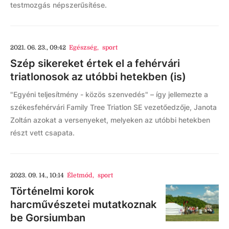
testmozgás népszerűsítése.
2021. 06. 23., 09:42
Egészség
,
sport
Szép sikereket értek el a fehérvári
triatlonosok az utóbbi hetekben (is)
"Egyéni teljesítmény - közös szenvedés" – így jellemezte a
székesfehérvári Family Tree Triatlon SE vezetőedzője, Janota
Zoltán azokat a versenyeket, melyeken az utóbbi hetekben
részt vett csapata.
2023. 09. 14., 10:14
Életmód
,
sport
Történelmi korok
harcművészetei mutatkoznak
be Gorsiumban