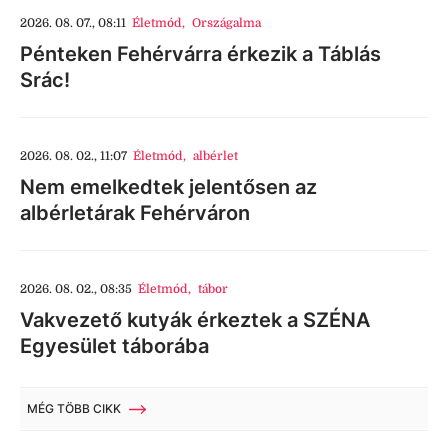
2026. 08. 07., 08:11
Életmód
,
Országalma
Pénteken Fehérvárra érkezik a Táblás
Srác!
2026. 08. 02., 11:07
Életmód
,
albérlet
Nem emelkedtek jelentősen az
albérletárak Fehérváron
2026. 08. 02., 08:35
Életmód
,
tábor
Vakvezető kutyák érkeztek a SZÉNA
Egyesület táborába
MÉG TÖBB CIKK