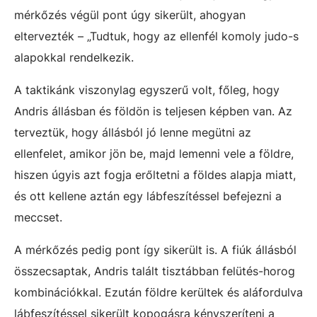
mérkőzés végül pont úgy sikerült, ahogyan
eltervezték – „Tudtuk, hogy az ellenfél komoly judo-s
alapokkal rendelkezik.
A taktikánk viszonylag egyszerű volt, főleg, hogy
Andris állásban és földön is teljesen képben van. Az
terveztük, hogy állásból jó lenne megütni az
ellenfelet, amikor jön be, majd lemenni vele a földre,
hiszen úgyis azt fogja erőltetni a földes alapja miatt,
és ott kellene aztán egy lábfeszítéssel befejezni a
meccset.
A mérkőzés pedig pont így sikerült is. A fiúk állásból
összecsaptak, Andris talált tisztábban felütés-horog
kombinációkkal. Ezután földre kerültek és aláfordulva
lábfeszítéssel sikerült kopogásra kényszeríteni a