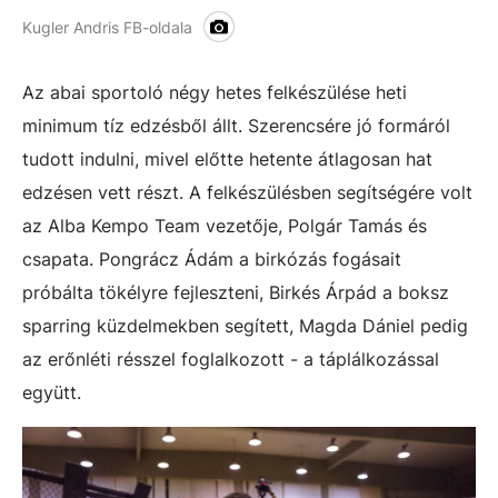
Kugler Andris FB-oldala
Az abai sportoló négy hetes felkészülése heti
minimum tíz edzésből állt. Szerencsére jó formáról
tudott indulni, mivel előtte hetente átlagosan hat
edzésen vett részt. A felkészülésben segítségére volt
az Alba Kempo Team vezetője, Polgár Tamás és
csapata. Pongrácz Ádám a birkózás fogásait
próbálta tökélyre fejleszteni, Birkés Árpád a boksz
sparring küzdelmekben segített, Magda Dániel pedig
az erőnléti résszel foglalkozott - a táplálkozással
együtt.