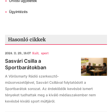
•
Orvosi ügyeletek
•
Ügyintézés
Hasonló cikkek
2024. 11. 29., 18:07
Kult
,
sport
Sasvári Csilla a
Sportbarátokban
A Vörösmarty Rádió szerkesztő-
műsorvezetőjével, Sasvári Csillával folytatódott a
Sportbarátok sorozat. Az érdeklődők kevésbé ismert
tényeket tudhattak meg a kiváló médiaszakember nem
kevésbé kiváló sport múltjáról.