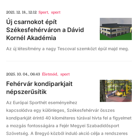
2021. 12. 18., 12:12
Sport
,
sport
Új csarnokot épít
Székesfehérváron a Dávid
Kornél Akadémia
Az új létesítmény a nagy Tescoval szemközt épül majd meg.
2025. 10. 04., 06:43
Életmód
,
sport
Fehérvár kondiparkjait
népszerűsítik
Az Európai Sporthét eseményeihez
kapcsolódva egy különleges, Székesfehérvár összes
kondiparkját érintő 40 kilométeres túrával hívta fel a figyelmet
a mozgás fontosságára a Fejér Megyei Szabadidősport
Szövetség. A Bregyó közből induló akció célja a rendszeres