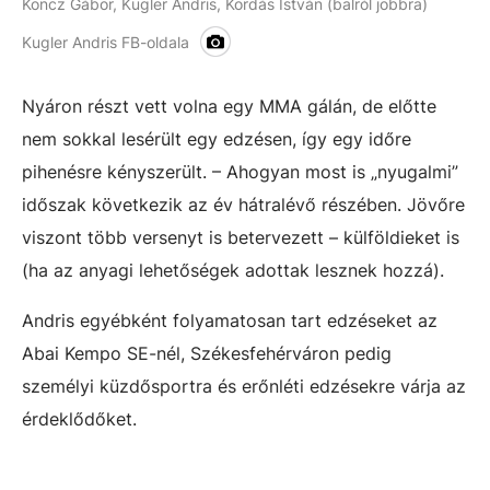
Koncz Gábor, Kugler Andris, Kordás István (balról jobbra)
Kugler Andris FB-oldala
Nyáron részt vett volna egy MMA gálán, de előtte
nem sokkal lesérült egy edzésen, így egy időre
pihenésre kényszerült. – Ahogyan most is „nyugalmi”
időszak következik az év hátralévő részében. Jövőre
viszont több versenyt is betervezett – külföldieket is
(ha az anyagi lehetőségek adottak lesznek hozzá).
Andris egyébként folyamatosan tart edzéseket az
Abai Kempo SE-nél, Székesfehérváron pedig
személyi küzdősportra és erőnléti edzésekre várja az
érdeklődőket.