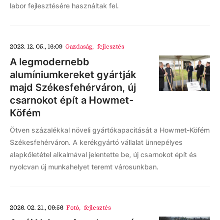
labor fejlesztésére használtak fel.
2023. 12. 05., 16:09
Gazdaság
,
fejlesztés
A legmodernebb
alumíniumkereket gyártják
majd Székesfehérváron, új
csarnokot épít a Howmet-
Köfém
Ötven százalékkal növeli gyártókapacitását a Howmet-Köfém
Székesfehérváron. A kerékgyártó vállalat ünnepélyes
alapkőletétel alkalmával jelentette be, új csarnokot épít és
nyolcvan új munkahelyet teremt városunkban.
2026. 02. 21., 09:56
Fotó
,
fejlesztés