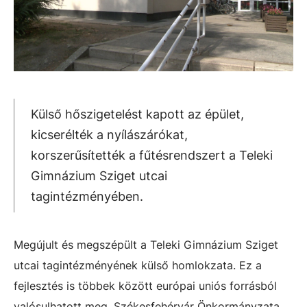
Külső hőszigetelést kapott az épület,
kicserélték a nyílászárókat,
korszerűsítették a fűtésrendszert a Teleki
Gimnázium Sziget utcai
tagintézményében.
Megújult és megszépült a Teleki Gimnázium Sziget
utcai tagintézményének külső homlokzata. Ez a
fejlesztés is többek között európai uniós forrásból
valósulhatott meg. Székesfehérvár Önkormányzata