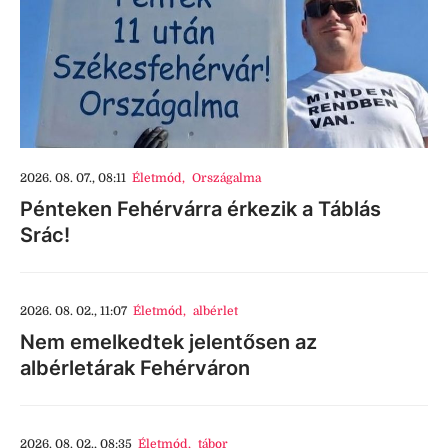
2026. 08. 07., 08:11
Életmód
,
Országalma
Pénteken Fehérvárra érkezik a Táblás
Srác!
2026. 08. 02., 11:07
Életmód
,
albérlet
Nem emelkedtek jelentősen az
albérletárak Fehérváron
2026. 08. 02., 08:35
Életmód
,
tábor