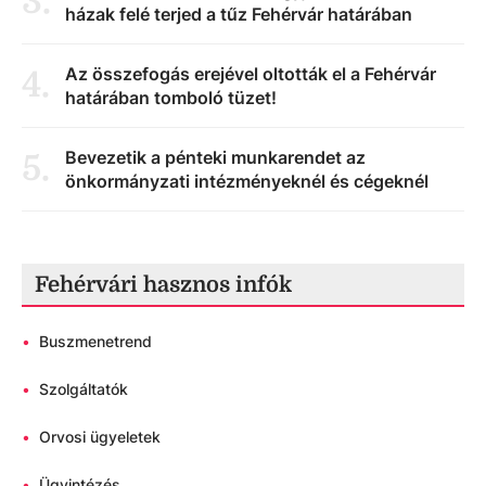
3
.
házak felé terjed a tűz Fehérvár határában
Az összefogás erejével oltották el a Fehérvár
4
.
határában tomboló tüzet!
Bevezetik a pénteki munkarendet az
5
.
önkormányzati intézményeknél és cégeknél
Fehérvári hasznos infók
•
Buszmenetrend
•
Szolgáltatók
•
Orvosi ügyeletek
•
Ügyintézés