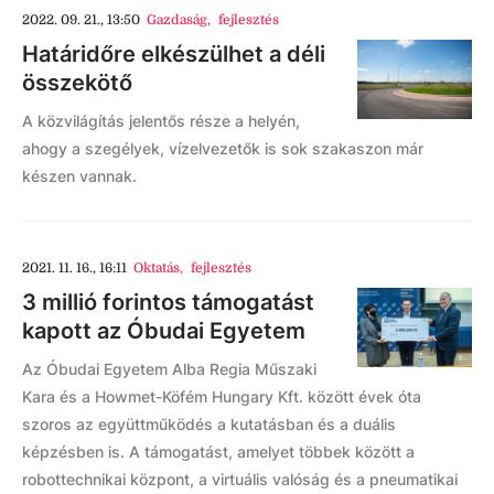
2022. 09. 21., 13:50
Gazdaság
,
fejlesztés
Határidőre elkészülhet a déli
összekötő
A közvilágítás jelentős része a helyén,
ahogy a szegélyek, vízelvezetők is sok szakaszon már
készen vannak.
2021. 11. 16., 16:11
Oktatás
,
fejlesztés
3 millió forintos támogatást
kapott az Óbudai Egyetem
Az Óbudai Egyetem Alba Regia Műszaki
Kara és a Howmet-Köfém Hungary Kft. között évek óta
szoros az együttműködés a kutatásban és a duális
képzésben is. A támogatást, amelyet többek között a
robottechnikai központ, a virtuális valóság és a pneumatikai