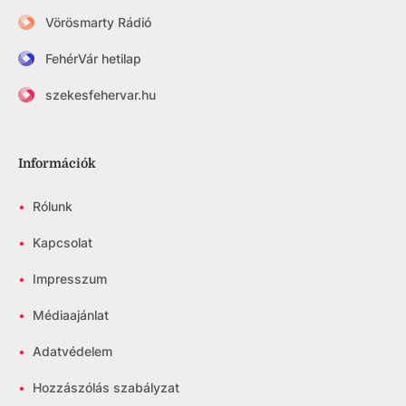
Vörösmarty Rádió
FehérVár hetilap
szekesfehervar.hu
Információk
•
Rólunk
•
Kapcsolat
•
Impresszum
•
Médiaajánlat
•
Adatvédelem
•
Hozzászólás szabályzat