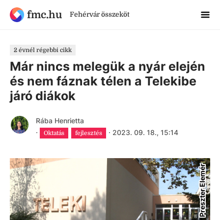
fmc.hu
Fehérvár összeköt
2 évnél régebbi cikk
Már nincs melegük a nyár elején
és nem fáznak télen a Telekibe
járó diákok
Rába Henrietta
·
·
2023. 09. 18., 15:14
Oktatás
fejlesztés
Preszter Elemér