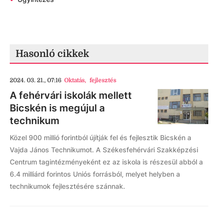
Hasonló cikkek
2024. 03. 21., 07:16
Oktatás
,
fejlesztés
A fehérvári iskolák mellett
Bicskén is megújul a
technikum
Közel 900 millió forintból újítják fel és fejlesztik Bicskén a
Vajda János Technikumot. A Székesfehérvári Szakképzési
Centrum tagintézményeként ez az iskola is részesül abból a
6.4 milliárd forintos Uniós forrásból, melyet helyben a
technikumok fejlesztésére szánnak.