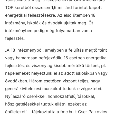
TOP keretből összesen 1,6 milliárd forintot kapott
energetikai fejlesztésekre. Az első ütemben 18
intézmény, iskolák és óvodák újultak meg. Öt
intézményben pedig még folyamatban van a
fejlesztés.
„A 18 intézményből, amelyben a felújítás megtörtént
vagy hamarosan befejeződik, 15 esetben energetikai
fejlesztés, és viszonylag kisebb mértékű történt, pl.
napelemeket helyeztünk el az adott iskolákban vagy
óvodákban. Három esetében viszont teljes, nagy
generálkivitelezési munkákat tudunk elvégeztetni.
Nyílászáró cserékkel, homlokzatfelújításokkal,
hőszigetelésekkel tudtuk ellátni ezeket az
épületeket” – tájékoztatta a fmc.hu-t Cser-Palkovics