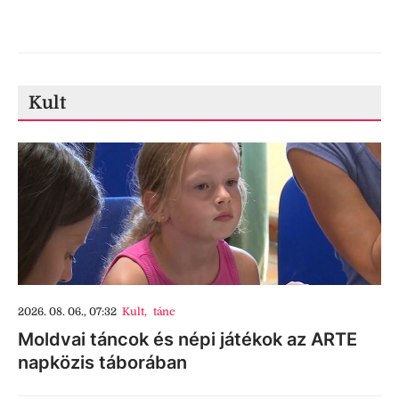
Kult
2026. 08. 06., 07:32
Kult
,
tánc
Moldvai táncok és népi játékok az ARTE
napközis táborában