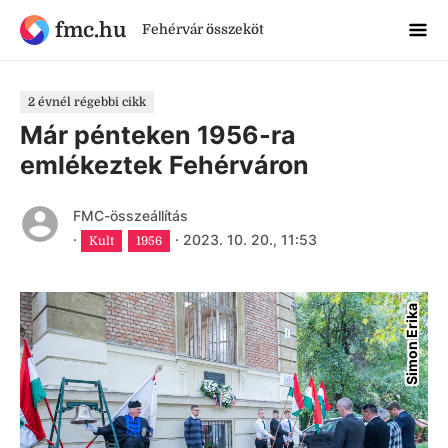
fmc.hu
Fehérvár összeköt
2 évnél régebbi cikk
Már pénteken 1956-ra
emlékeztek Fehérváron
FMC-összeállítás
·
·
2023. 10. 20., 11:53
Kult
1956
Simon Erika