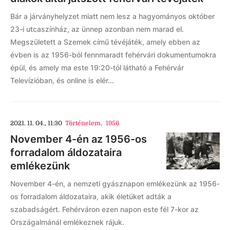
Bár a járványhelyzet miatt nem lesz a hagyományos október
23-i utcaszínház, az ünnep azonban nem marad el.
Megszületett a Szemek című tévéjáték, amely ebben az
évben is az 1956-ból fennmaradt fehérvári dokumentumokra
épül, és amely ma este 19:20-tól látható a Fehérvár
Televízióban, és online is elér...
2021. 11. 04., 11:30
Történelem
,
1956
November 4-én az 1956-os
forradalom áldozataira
emlékezünk
November 4-én, a nemzeti gyásznapon emlékezünk az 1956-
os forradalom áldozataira, akik életüket adták a
szabadságért. Fehérváron ezen napon este fél 7-kor az
Országalmánál emlékeznek rájuk.