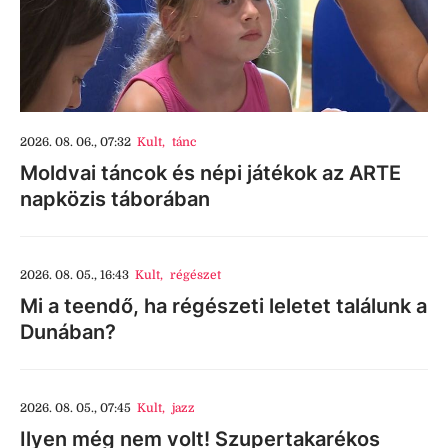
2026. 08. 06., 07:32
Kult
,
tánc
Moldvai táncok és népi játékok az ARTE
napközis táborában
2026. 08. 05., 16:43
Kult
,
régészet
Mi a teendő, ha régészeti leletet találunk a
Dunában?
2026. 08. 05., 07:45
Kult
,
jazz
Ilyen még nem volt! Szupertakarékos