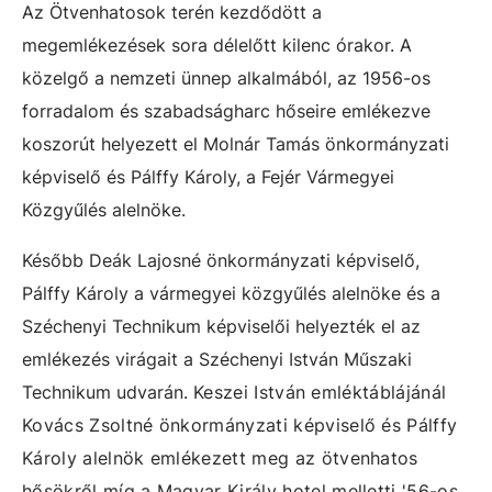
Az Ötvenhatosok terén kezdődött a
megemlékezések sora délelőtt kilenc órakor. A
közelgő a nemzeti ünnep alkalmából, az 1956-os
forradalom és szabadságharc hőseire emlékezve
koszorút helyezett el Molnár Tamás önkormányzati
képviselő és Pálffy Károly, a Fejér Vármegyei
Közgyűlés alelnöke.
Később Deák Lajosné önkormányzati képviselő,
Pálffy Károly a vármegyei közgyűlés alelnöke és a
Széchenyi Technikum képviselői helyezték el az
emlékezés virágait a Széchenyi István Műszaki
Technikum udvarán.
Keszei István emléktáblájánál
Kovács Zsoltné önkormányzati képviselő és Pálffy
Károly alelnök emlékezett meg az ötvenhatos
hősökről míg a Magyar Király hotel melletti '56-os