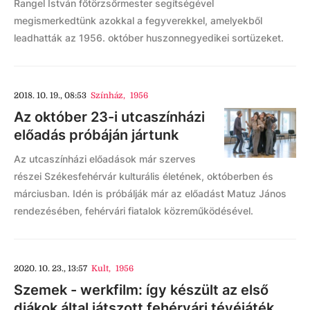
Rangel István főtörzsőrmester segítségével
megismerkedtünk azokkal a fegyverekkel, amelyekből
leadhatták az 1956. október huszonnegyedikei sortüzeket.
2018. 10. 19., 08:53
Színház
,
1956
Az október 23-i utcaszínházi
előadás próbáján jártunk
Az utcaszínházi előadások már szerves
részei Székesfehérvár kulturális életének, októberben és
márciusban. Idén is próbálják már az előadást Matuz János
rendezésében, fehérvári fiatalok közreműködésével.
2020. 10. 23., 13:57
Kult
,
1956
Szemek - werkfilm: így készült az első
diákok által játszott fehérvári tévéjáték