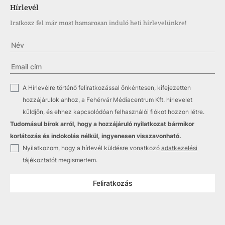
Hírlevél
Iratkozz fel már most hamarosan induló heti hírlevelünkre!
✓
A Hírlevélre történő feliratkozással önkéntesen, kifejezetten
hozzájárulok ahhoz, a Fehérvár Médiacentrum Kft. hírlevelet
küldjön, és ehhez kapcsolódóan felhasználói fiókot hozzon létre.
Tudomásul bírok arról, hogy a hozzájáruló nyilatkozat bármikor
korlátozás és indokolás nélkül, ingyenesen visszavonható.
✓
Nyilatkozom, hogy a hírlevél küldésre vonatkozó
adatkezelési
tájékoztatót
megismertem.
Feliratkozás