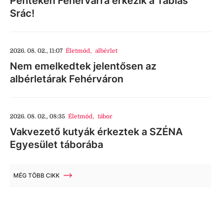
Pénteken Fehérvárra érkezik a Táblás
Srác!
2026. 08. 02., 11:07
Életmód
,
albérlet
Nem emelkedtek jelentősen az
albérletárak Fehérváron
2026. 08. 02., 08:35
Életmód
,
tábor
Vakvezető kutyák érkeztek a SZÉNA
Egyesület táborába
MÉG TÖBB CIKK