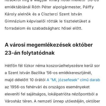
emléktáblánál Róth Péter alpolgármester, Pálffy
Károly alelnök és a Ciszterci Szent István
Gimnázium képviselői rótták le tiszteletüket a
forradalom és szabadságharc hősei előtt.
A városi megemlékezések október
23-án folytatódnak
Hétfőn fél tízkor néma koszorúelhelyezésre kerül sor
a Szent István Bazilika ’56-os emlékkeresztjénél,
majd délelőtt 10 órától
A "Mi, józsefesek" című darab
az 1956-os fehérvári és országos eseményeket
eleveníti fel sajátságos, lokálpatrióta nézőpontból a
Városház téren. A nemzeti ünnep utóestéjén, október