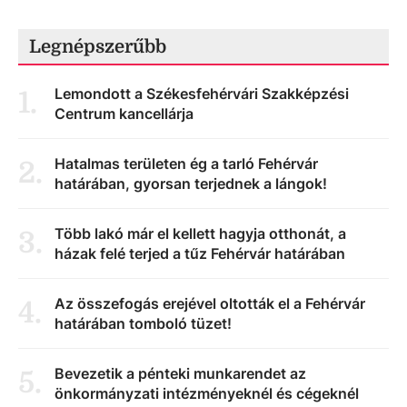
Legnépszerűbb
Lemondott a Székesfehérvári Szakképzési
1
.
Centrum kancellárja
Hatalmas területen ég a tarló Fehérvár
2
.
határában, gyorsan terjednek a lángok!
Több lakó már el kellett hagyja otthonát, a
3
.
házak felé terjed a tűz Fehérvár határában
Az összefogás erejével oltották el a Fehérvár
4
.
határában tomboló tüzet!
Bevezetik a pénteki munkarendet az
5
.
önkormányzati intézményeknél és cégeknél