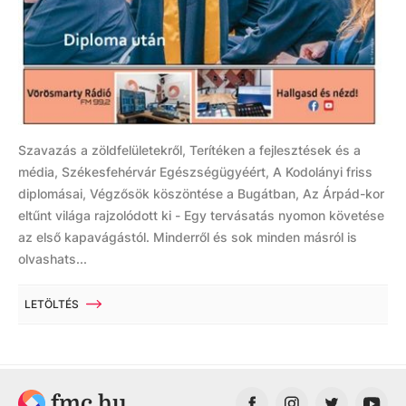
Szavazás a zöldfelületekről, Terítéken a fejlesztések és a
média, Székesfehérvár Egészségügyéért, A Kodolányi friss
diplomásai, Végzősök köszöntése a Bugátban, Az Árpád-kor
eltűnt világa rajzolódott ki - Egy tervásatás nyomon követése
az első kapavágástól. Minderről és sok minden másról is
olvashats...
LETÖLTÉS
fmc.hu