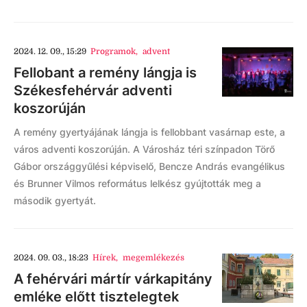
2024. 12. 09., 15:29
Programok
,
advent
Fellobant a remény lángja is
Székesfehérvár adventi
koszorúján
A remény gyertyájának lángja is fellobbant vasárnap este, a
város adventi koszorúján. A Városház téri színpadon Törő
Gábor országgyűlési képviselő, Bencze András evangélikus
és Brunner Vilmos református lelkész gyújtották meg a
második gyertyát.
2024. 09. 03., 18:23
Hírek
,
megemlékezés
A fehérvári mártír várkapitány
emléke előtt tisztelegtek