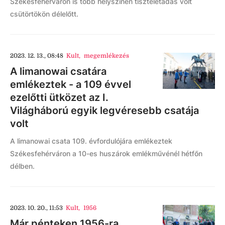
Székesfehérváron is több helyszínen tiszteletadás volt
csütörtökön délelőtt.
2023. 12. 13., 08:48
Kult
,
megemlékezés
A limanowai csatára
emlékeztek - a 109 évvel
ezelőtti ütközet az I.
Világháború egyik legvéresebb csatája
volt
A limanowai csata 109. évfordulójára emlékeztek
Székesfehérváron a 10-es huszárok emlékművénél hétfőn
délben.
2023. 10. 20., 11:53
Kult
,
1956
Már pénteken 1956-ra