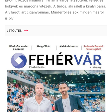
EFOTT, Közös kalandra hívnak a város játszóterei, Felséges
hölgyek és marcona vitézek, A tudós, aki rálelt a királyi párra,
A világot járt cigányprímás. Minderről és sok minden másról
is olv...
LETÖLTÉS