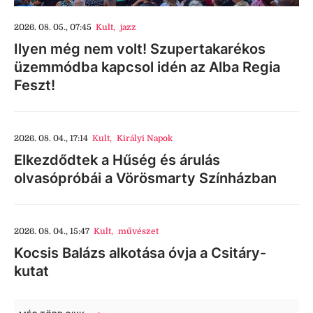
2026. 08. 05., 07:45
Kult
,
jazz
Ilyen még nem volt! Szupertakarékos
üzemmódba kapcsol idén az Alba Regia
Feszt!
2026. 08. 04., 17:14
Kult
,
Királyi Napok
Elkezdődtek a Hűség és árulás
olvasópróbái a Vörösmarty Színházban
2026. 08. 04., 15:47
Kult
,
művészet
Kocsis Balázs alkotása óvja a Csitáry-
kutat