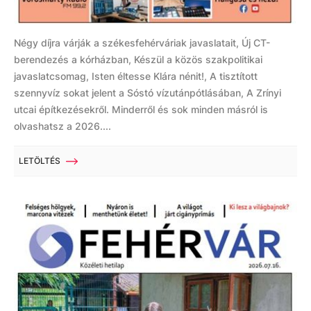
Négy díjra várják a székesfehérváriak javaslatait, Új CT-
berendezés a kórházban, Készül a közös szakpolitikai
javaslatcsomag, Isten éltesse Klára nénit!, A tisztított
szennyvíz sokat jelent a Sóstó vízutánpótlásában, A Zrínyi
utcai építkezésekről. Minderről és sok minden másról is
olvashatsz a 2026....
LETÖLTÉS