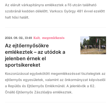
Az elárult várkapitányra emlékeztek a Fő utcán található
szobránál kedden délelőtt. Varkocs György 481 évvel ezelőtt
halt hősi halált.
2024. 08. 02., 13:48
Kult
,
megemlékezés
Az ejtőernyősökre
emlékeztek – az utódok a
jelenben érnek el
sportsikereket
Koszorúzással egybekötött megemlékezéssel tisztelegtek az
ejtőernyős egyesületek, valamint az önkormányzat képviselői
a Repülős és Ejtőernyős Emlékműnél. A jelenlévők a 62.
Önálló Ejtőernyős Zászlóaljra emlékeztek.