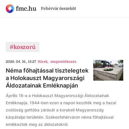
fmc.hu
Fehérvár összeköt
#koszorú
2026. 04. 16., 13:27
Hírek
,
megemlékezés
Néma főhajtással tisztelegtek
a Holokauszt Magyarországi
Áldozatainak Emléknapján
Április 16-a a Holokauszt Magyarországi Áldozatainak
Emléknapja. 1944-ben ezen a napon kezdték meg a hazai
zsidóság gettóba zárását a korabeli Magyarország
kárpátaljai területén. Székesfehérváron néma főhajtással
emlékeztek meg az áldozatokról.