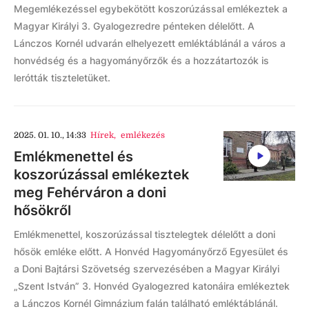
Megemlékezéssel egybekötött koszorúzással emlékeztek a
Magyar Királyi 3. Gyalogezredre pénteken délelőtt. A
Lánczos Kornél udvarán elhelyezett emléktáblánál a város a
honvédség és a hagyományőrzők és a hozzátartozók is
lerótták tiszteletüket.
2025. 01. 10., 14:33
Hírek
,
emlékezés
Emlékmenettel és
koszorúzással emlékeztek
meg Fehérváron a doni
hősökről
Emlékmenettel, koszorúzással tisztelegtek délelőtt a doni
hősök emléke előtt. A Honvéd Hagyományőrző Egyesület és
a Doni Bajtársi Szövetség szervezésében a Magyar Királyi
„Szent István” 3. Honvéd Gyalogezred katonáira emlékeztek
a Lánczos Kornél Gimnázium falán található emléktáblánál.