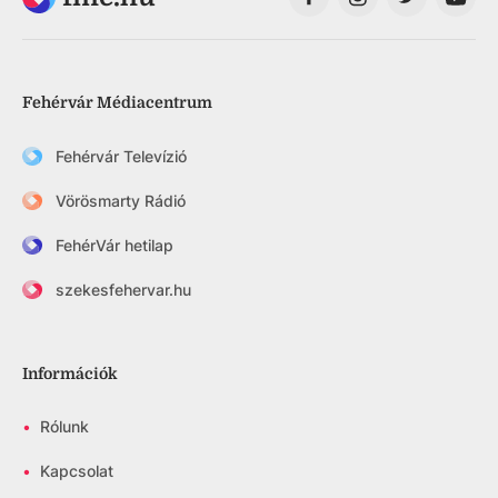
Fehérvár Médiacentrum
Fehérvár Televízió
Vörösmarty Rádió
FehérVár hetilap
szekesfehervar.hu
Információk
•
Rólunk
•
Kapcsolat