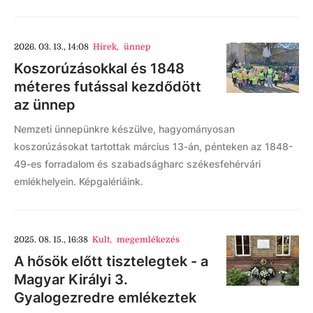
2026. 03. 13., 14:08
Hírek
,
ünnep
Koszorúzásokkal és 1848
méteres futással kezdődött
az ünnep
Nemzeti ünnepünkre készülve, hagyományosan
koszorúzásokat tartottak március 13-án, pénteken az 1848-
49-es forradalom és szabadságharc székesfehérvári
emlékhelyein. Képgalériáink.
2025. 08. 15., 16:38
Kult
,
megemlékezés
A hősök előtt tisztelegtek - a
Magyar Királyi 3.
Gyalogezredre emlékeztek