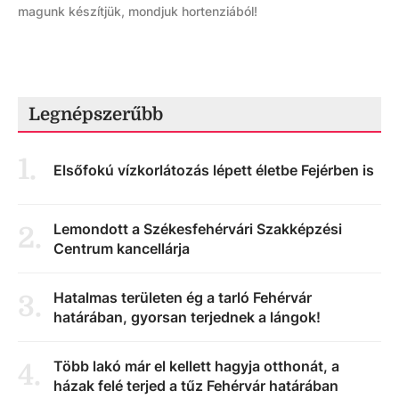
magunk készítjük, mondjuk hortenziából!
Legnépszerűbb
1
.
Elsőfokú vízkorlátozás lépett életbe Fejérben is
Lemondott a Székesfehérvári Szakképzési
2
.
Centrum kancellárja
Hatalmas területen ég a tarló Fehérvár
3
.
határában, gyorsan terjednek a lángok!
Több lakó már el kellett hagyja otthonát, a
4
.
házak felé terjed a tűz Fehérvár határában