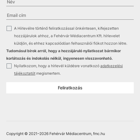
✓
A Hírlevélre történő feliratkozással önkéntesen, kifejezetten
hozzájárulok ahhoz, a Fehérvár Médiacentrum Kft. hírlevelet
küldjön, és ehhez kapcsolódóan felhasználói fiókot hozzon létre.
Tudomásul bírok arról, hogy a hozzájáruló nyilatkozat bármikor
korlátozás és indokolás nélkül, ingyenesen visszavonható.
✓
Nyilatkozom, hogy a hírlevél küldésre vonatkozó
adatkezelési
tájékoztatót
megismertem.
Feliratkozás
Copyright © 2021
–2026
Fehérvár Médiacentrum, fmc.hu