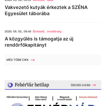
2026. 08. 02., 08:35
Életmód
,
tábor
Vakvezető kutyák érkeztek a SZÉNA
Egyesület táborába
2026. 08. 02., 06:46
Életmód
,
rendőrség
A közgyűlés is támogatja az új
rendőrfőkapitányt
MÉG TÖBB CIKK
FehérVár hetilap
ÖSSZES ÚJSÁG