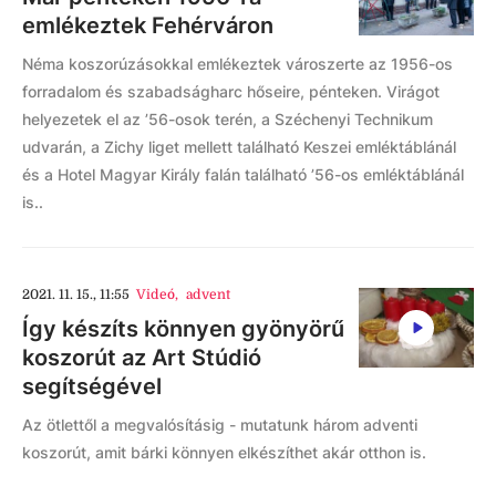
emlékeztek Fehérváron
Néma koszorúzásokkal emlékeztek városzerte az 1956-os
forradalom és szabadságharc hőseire, pénteken. Virágot
helyezetek el az ’56-osok terén, a Széchenyi Technikum
udvarán, a Zichy liget mellett található Keszei emléktáblánál
és a Hotel Magyar Király falán található ’56-os emléktáblánál
is..
2021. 11. 15., 11:55
Videó
,
advent
Így készíts könnyen gyönyörű
koszorút az Art Stúdió
segítségével
Az ötlettől a megvalósításig - mutatunk három adventi
koszorút, amit bárki könnyen elkészíthet akár otthon is.