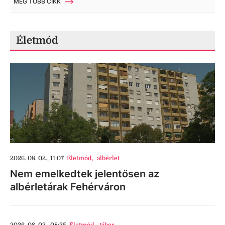
MÉG TÖBB CIKK
Életmód
2026. 08. 02., 11:07
Életmód
,
albérlet
Nem emelkedtek jelentősen az
albérletárak Fehérváron