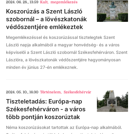
2024. 06. 28., 13:59
Kult
,
megemlékezés
Koszorúzás a Szent László
szobornál – a lövészkatonák
védőszentjére emlékeztek
Megemlékezéssel és koszorúzással tisztelegtek Szent
László napja alkalmából a magyar honvédség- és a város
képviselői a Szent László szobornál Székesfehérváron. Szent
Lászlóra, a lövészkatonák védőszentjére hagyományosan
minden év június 27-én emlékeznek.
2024. 05. 10., 16:30
Történelem
,
Székesfehérvár
Tiszteletadás: Európa-nap
Székesfehérváron - a város
több pontján koszorúztak
Néma koszorúzásokat tartottak az Európa-nap alkalmából.