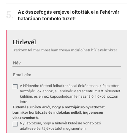
Az összefogás erejével oltották el a Fehérvár
5
.
határában tomboló tüzet!
Hírlevél
Iratkozz fel már most hamarosan induló heti hírlevelünkre!
A Hírlevélre történő feliratkozással önkéntesen, kifejezetten
✓
hozzájárulok ahhoz, a Fehérvár Médiacentrum Kft. hírlevelet
küldjön, és ehhez kapcsolódóan felhasználói fiókot hozzon
létre.
Tudomásul bírok arról, hogy a hozzájáruló nyilatkozat
bármikor korlátozás és indokolás nélkül, ingyenesen
visszavonható.
Nyilatkozom, hogy a hírlevél küldésre vonatkozó
✓
adatkezelési tájékoztatót
megismertem.