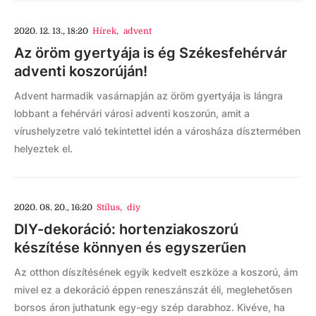
2020. 12. 13., 18:20
Hírek
,
advent
Az öröm gyertyája is ég Székesfehérvár
adventi koszorúján!
Advent harmadik vasárnapján az öröm gyertyája is lángra
lobbant a fehérvári városi adventi koszorún, amit a
vírushelyzetre való tekintettel idén a városháza dísztermében
helyeztek el.
2020. 08. 20., 16:20
Stílus
,
diy
DIY-dekoráció: hortenziakoszorú
készítése könnyen és egyszerűen
Az otthon díszítésének egyik kedvelt eszköze a koszorú, ám
mivel ez a dekoráció éppen reneszánszát éli, meglehetősen
borsos áron juthatunk egy-egy szép darabhoz. Kivéve, ha