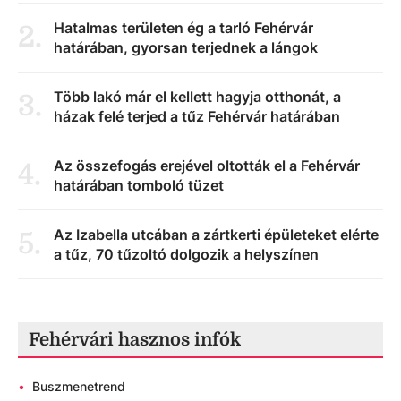
Hatalmas területen ég a tarló Fehérvár
2
.
határában, gyorsan terjednek a lángok
Több lakó már el kellett hagyja otthonát, a
3
.
házak felé terjed a tűz Fehérvár határában
Az összefogás erejével oltották el a Fehérvár
4
.
határában tomboló tüzet
Az Izabella utcában a zártkerti épületeket elérte
5
.
a tűz, 70 tűzoltó dolgozik a helyszínen
Fehérvári hasznos infók
•
Buszmenetrend