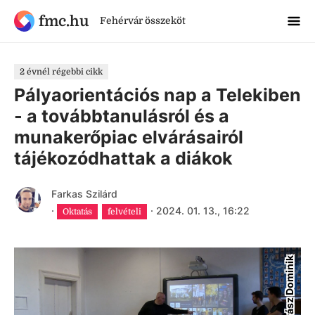
fmc.hu
Fehérvár összeköt
2 évnél régebbi cikk
Pályaorientációs nap a Telekiben
- a továbbtanulásról és a
munakerőpiac elvárásairól
tájékozódhattak a diákok
Farkas Szilárd
·
·
2024. 01. 13., 16:22
Oktatás
felvételi
Madarász Dominik