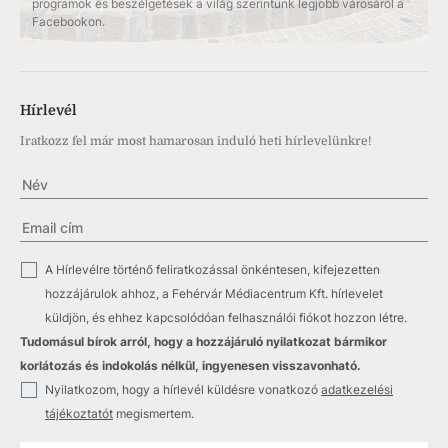
programok és beszélgetések a világ szerintünk legjobb városáról a
Facebookon.
Hírlevél
Iratkozz fel már most hamarosan induló heti hírlevelünkre!
✓
A Hírlevélre történő feliratkozással önkéntesen, kifejezetten
hozzájárulok ahhoz, a Fehérvár Médiacentrum Kft. hírlevelet
küldjön, és ehhez kapcsolódóan felhasználói fiókot hozzon létre.
Tudomásul bírok arról, hogy a hozzájáruló nyilatkozat bármikor
korlátozás és indokolás nélkül, ingyenesen visszavonható.
✓
Nyilatkozom, hogy a hírlevél küldésre vonatkozó
adatkezelési
tájékoztatót
megismertem.