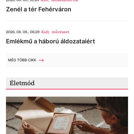
2026. 08. 08., 10:23
Kult
,
Székesfehérvár
Zenél a tér Fehérváron
2026. 08. 08., 06:29
Kult
,
művészet
Emlékmű a háború áldozataiért
MÉG TÖBB CIKK
Életmód