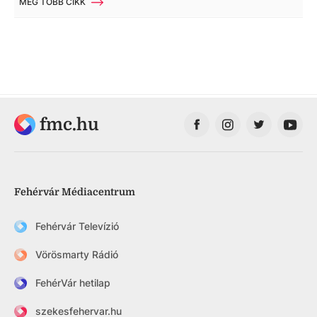
MÉG TÖBB CIKK
fmc.hu
Fehérvár Médiacentrum
Fehérvár Televízió
Vörösmarty Rádió
FehérVár hetilap
szekesfehervar.hu