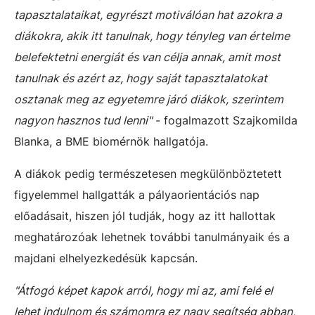
tapasztalataikat, egyrészt motiválóan hat azokra a
diákokra, akik itt tanulnak, hogy tényleg van értelme
belefektetni energiát és van célja annak, amit most
tanulnak és azért az, hogy saját tapasztalatokat
osztanak meg az egyetemre járó diákok, szerintem
nagyon hasznos tud lenni"
- fogalmazott Szajkomilda
Blanka, a BME biomérnök hallgatója.
A diákok pedig természetesen megkülönböztetett
figyelemmel hallgatták a pályaorientációs nap
előadásait, hiszen jól tudják, hogy az itt hallottak
meghatározóak lehetnek további tanulmányaik és a
majdani elhelyezkedésük kapcsán.
"Átfogó képet kapok arról, hogy mi az, ami felé el
lehet indulnom és számomra ez nagy segítség abban,