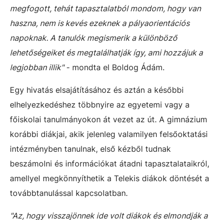
megfogott, tehát tapasztalatból mondom, hogy van
haszna, nem is kevés ezeknek a pályaorientációs
napoknak. A tanulók megismerik a különböző
lehetőségeiket és megtalálhatják így, ami hozzájuk a
legjobban illik"
- mondta el Boldog Ádám.
Egy hivatás elsajátításához és aztán a későbbi
elhelyezkedéshez többnyire az egyetemi vagy a
főiskolai tanulmányokon át vezet az út. A gimnázium
korábbi diákjai, akik jelenleg valamilyen felsőoktatási
intézményben tanulnak, első kézből tudnak
beszámolni és információkat átadni tapasztalataikról,
amellyel megkönnyíthetik a Telekis diákok döntését a
továbbtanulással kapcsolatban.
"Az, hogy visszajönnek ide volt diákok és elmondják a