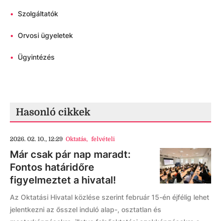
•
Szolgáltatók
•
Orvosi ügyeletek
•
Ügyintézés
Hasonló cikkek
2026. 02. 10., 12:29
Oktatás
,
felvételi
Már csak pár nap maradt:
Fontos határidőre
figyelmeztet a hivatal!
Az Oktatási Hivatal közlése szerint február 15-én éjfélig lehet
jelentkezni az ősszel induló alap-, osztatlan és