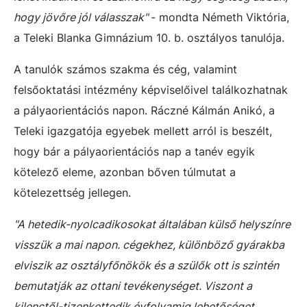
hogy jövőre jól válasszak"
- mondta Németh Viktória,
a Teleki Blanka Gimnázium 10. b. osztályos tanulója.
A tanulók számos szakma és cég, valamint
felsőoktatási intézmény képviselőivel találkozhatnak
a pályaorientációs napon. Ráczné Kálmán Anikó, a
Teleki igazgatója egyebek mellett arról is beszélt,
hogy bár a pályaorientációs nap a tanév egyik
kötelező eleme, azonban bőven túlmutat a
kötelezettség jellegen.
"A hetedik-nyolcadikosokat általában külső helyszínre
visszük a mai napon. cégekhez, különböző gyárakba
elviszik az osztályfőnökök és a szülők ott is szintén
bemutatják az ottani tevékenységet. Viszont a
kilenctől-tizenkettedik évfolyamig lehetőséget