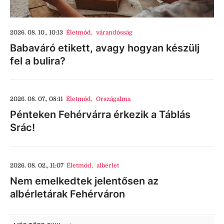
2026. 08. 10., 10:13
Életmód
,
várandósság
Babaváró etikett, avagy hogyan készülj
fel a bulira?
2026. 08. 07., 08:11
Életmód
,
Országalma
Pénteken Fehérvárra érkezik a Táblás
Srác!
2026. 08. 02., 11:07
Életmód
,
albérlet
Nem emelkedtek jelentősen az
albérletárak Fehérváron