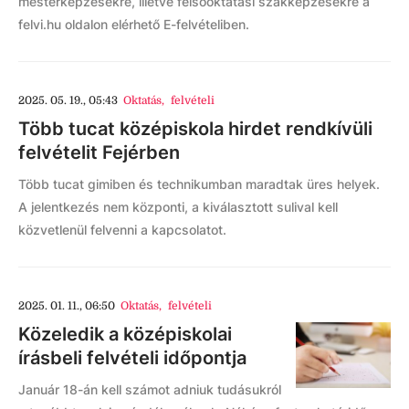
mesterképzésekre, illetve felsőoktatási szakképzésekre a
felvi.hu oldalon elérhető E-felvételiben.
2025. 05. 19., 05:43
Oktatás
,
felvételi
Több tucat középiskola hirdet rendkívüli
felvételit Fejérben
Több tucat gimiben és technikumban maradtak üres helyek.
A jelentkezés nem központi, a kiválasztott sulival kell
közvetlenül felvenni a kapcsolatot.
2025. 01. 11., 06:50
Oktatás
,
felvételi
Közeledik a középiskolai
írásbeli felvételi időpontja
Január 18-án kell számot adniuk tudásukról