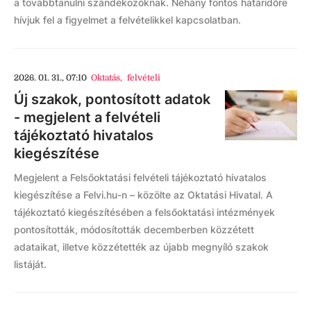
a továbbtanulni szándékozóknak. Néhány fontos határidőre
hívjuk fel a figyelmet a felvételikkel kapcsolatban.
2026. 01. 31., 07:10
Oktatás
,
felvételi
Új szakok, pontosított adatok
- megjelent a felvételi
tájékoztató hivatalos
kiegészítése
Megjelent a Felsőoktatási felvételi tájékoztató hivatalos
kiegészítése a Felvi.hu-n – közölte az Oktatási Hivatal. A
tájékoztató kiegészítésében a felsőoktatási intézmények
pontosították, módosították decemberben közzétett
adataikat, illetve közzétették az újabb megnyíló szakok
listáját.