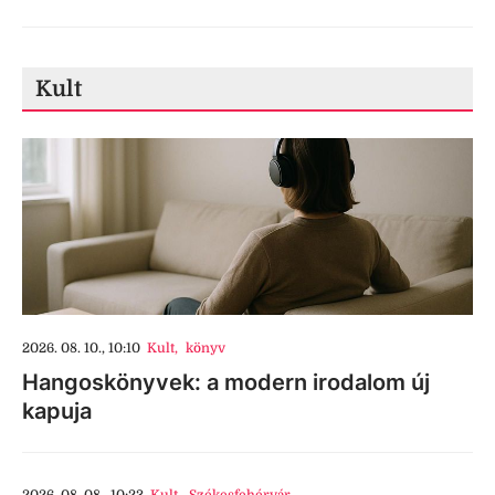
Kult
2026. 08. 10., 10:10
Kult
,
könyv
Hangoskönyvek: a modern irodalom új
kapuja